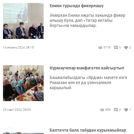
Еники турында фикерләшү
Әмирхан Еники иҗаты хакында фикер
алышу була, дип «Татар китабы
йорты»на чакырдылар.
14 апрель 2024, 08:15
5178
0
0
Күрмәүчеләр мәнфәгатен кайгыртып
Башкалабыздагы «Ярдәм» мәчете изге
Рамазан аен ел да үзенчәлекле
каршылый.
25 март 2024, 09:00
859
0
1
Балтачта бала табудан курыкмыйлар