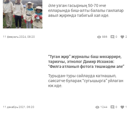
Әле узган гасырның 50-70 нче
елларында биш-алты балалы гаиләләр
авыл җирендә табигый хәл иде.
11 февраль 2024, 08:20
986
0
2
“Туган җир” журналы баш мөхәррире,
тарихчы, этнолог Дамир Исхаков:
“Филгә атланып фотога төшмәдем әле”
Турыдан-туры сайлауда катнашып,
сәясәтче буларак “сугышырга” уйлаган
юк иде.
11 декабрь 2021, 06:20
1244
0
1