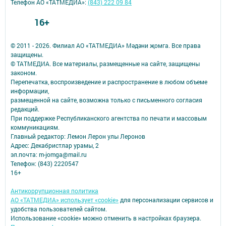
Телефон АО «ТАТМЕДИА»:
(843) 222 09 84
16+
© 2011 - 2026. Филиал АО «ТАТМЕДИА» Мәдәни җомга. Все права
защищены.
© ТАТМЕДИА. Все материалы, размещенные на сайте, защищены
законом.
Перепечатка, воспроизведение и распространение в любом объеме
информации,
размещенной на сайте, возможна только с письменного согласия
редакций.
При поддержке Республиканского агентства по печати и массовым
коммуникациям.
Главный редактор: Лемон Лерон улы Леронов
Адрес: Декабристлар урамы, 2
эл.почта: m-jomga@mail.ru
Телефон: (843) 2220547
16+
Антикоррупционная политика
АО «ТАТМЕДИА» использует «cookie»
для персонализации сервисов и
удобства пользователей сайтом.
Использование «cookie» можно отменить в настройках браузера.