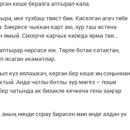
ргән кеше беразга аптырап кала.
ыра, ике тузбаш твист бии. Киселгән агач төбе
. Бөкресе чыккан карт аю, зур таш өстенә
 ямый. Сихерче карчык киледә ярма төя...
аптырар нәрсәсе юк. Төрле ботак-сатактан,
 ясаган әкәмәтләр.
п күз ияләшкәч, кергән бер кеше иң соңынна
ктый. Анда чатлы-ботлы зур мөгез – поши
бер чатында ак бизәкле кечкенә генә зәңгәр
 аның нинди сорау бирәсен мин инде алдан ук