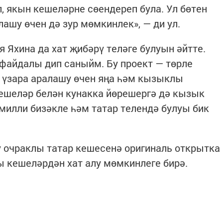
, якын кешеләрне сөендереп була. Ул бөтен
ашу өчен дә зур мөмкинлек», — ди ул.
я Яхина да хат җибәрү теләге булуын әйтте.
 файдалы дип саныйм. Бу проект — төрле
 үзара аралашу өчен яңа һәм кызыклы
ешеләр белән кунакка йөрешергә дә кызык
милли бизәкле һәм татар телендә булуы бик
ү очраклы татар кешесенә оригиналь открытка
ы кешеләрдән хат алу мөмкинлеге бирә.