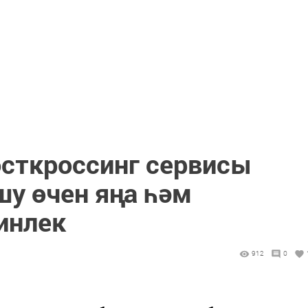
осткроссинг сервисы
шу өчен яңа һәм
инлек
912
0