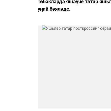
Төбәкләрдә яшәүче татар яшь
уңай бәяләде.