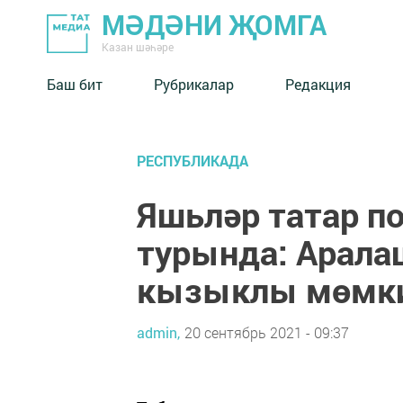
МӘДӘНИ ҖОМГА
Казан шәһәре
Баш бит
Рубрикалар
Редакция
РЕСПУБЛИКАДА
Яшьләр татар п
турында: Арала
кызыклы мөмк
admin,
20 сентябрь 2021 - 09:37