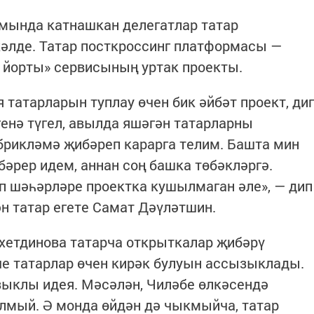
умында катнашкан делегатлар татар
кәлде. Татар посткроссинг платформасы —
р йорты» сервисының уртак проекты.
я татарларын туплау өчен бик әйбәт проект, ди
енә түгел, авылда яшәгән татарларны
әбрикләмә җибәреп карарга телим. Башта мин
бәрер идем, аннан соң башка төбәкләргә.
п шәһәрләре проектка кушылмаган әле», — дип
н татар егете Самат Дәүләтшин.
хетдинова татарча открыткалар җибәрү
е татарлар өчен кирәк булуын ассызыклады.
зыклы идея. Мәсәлән, Чиләбе өлкәсендә
лмый. Ә монда өйдән дә чыкмыйча, татар