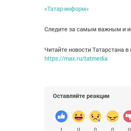
«Татар-информ»
Следите за самым важным и 
Читайте новости Татарстана 
https://max.ru/tatmedia
Оставляйте реакции
1
0
0
0
0