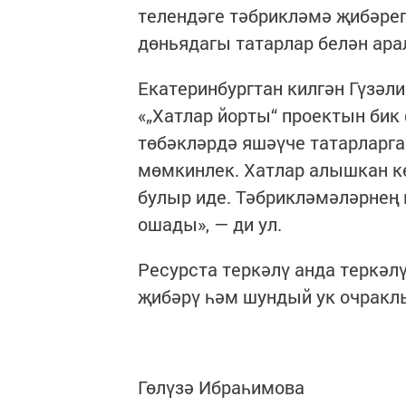
телендәге тәбрикләмә җибәреп
дөньядагы татарлар белән арал
Екатеринбургтан килгән Гүзәли
«„Хатлар йорты“ проектын бик
төбәкләрдә яшәүче татарларга
мөмкинлек. Хатлар алышкан к
булыр иде. Тәбрикләмәләрнең 
ошады», — ди ул.
Ресурста теркәлү анда теркәл
җибәрү һәм шундый ук очракл
Гөлүзә Ибраһимова