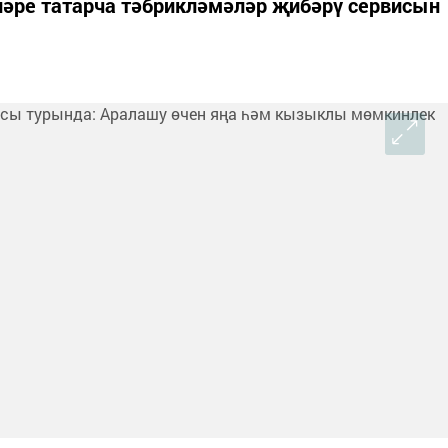
ләре татарча тәбрикләмәләр җибәрү сервисын