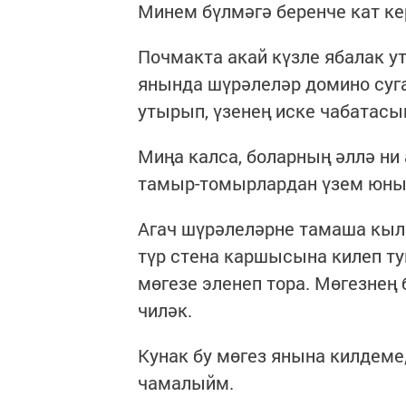
Минем бүлмәгә беренче кат ке
Почмакта акай күзле ябалак ут
янында шүрәлеләр домино суга
утырып, үзенең иске чабатасын
Миңа калса, боларның әллә ни 
тамыр-томырлардан үзем юнып
Агач шүрәлеләрне тамаша кылы
түр стена каршысына килеп ту
мөгезе эленеп тора. Мөгезнең 
чиләк.
Кунак бу мөгез янына килдеме,
чамалыйм.