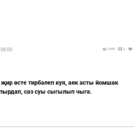
 06:00
1065
0
н җир өсте тирбәлеп куя, аяк асты йомшак
упырдап, саз суы сыгылып чыга.