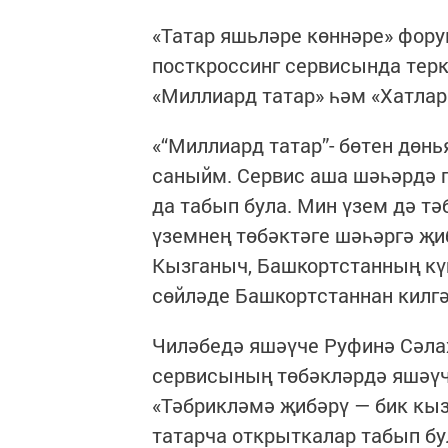
«Татар яшьләре көннәре» фор
посткроссинг сервисында тер
«Миллиард татар» һәм «Хатла
«“Миллиард татар”- бөтен дөнь
саныйм. Сервис аша шәһәрдә г
да табып була. Мин үзем дә т
үземнең төбәктәге шәһәргә җи
Кызганыч, Башкортстанның кү
сөйләде Башкортстаннан килгә
Чиләбедә яшәүче Руфинә Сәла
сервисының төбәкләрдә яшәүч
«Тәбрикләмә җибәрү — бик кы
татарча открыткалар табып бу