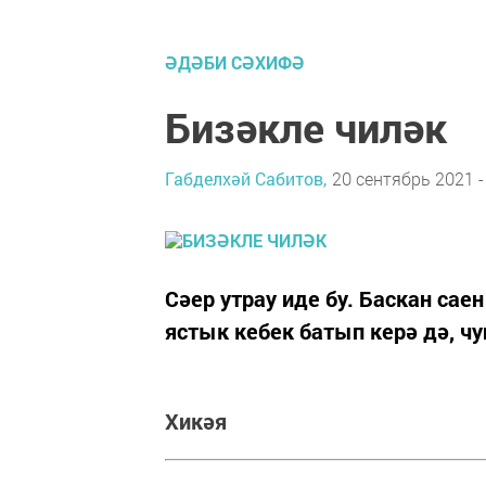
ӘДӘБИ СӘХИФӘ
Бизәкле чиләк
Габделхәй Сабитов,
20 сентябрь 2021 -
Сәер утрау иде бу. Баскан сае
ястык кебек батып керә дә, ч
Хикәя