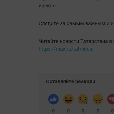
ирекле.
Следите за самым важным и 
Читайте новости Татарстана 
https://max.ru/tatmedia
Оставляйте реакции
0
0
0
0
0