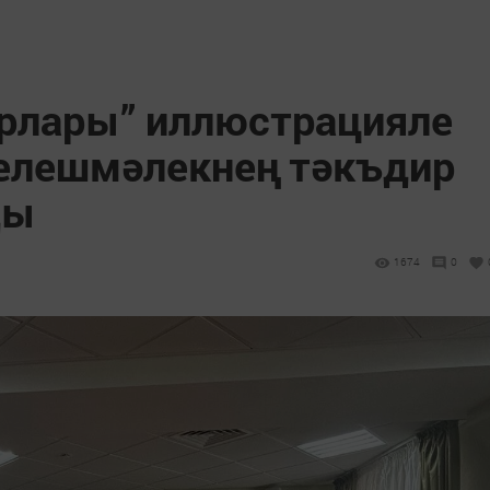
арлары” иллюстрацияле
елешмәлекнең тәкъдир
ды
1674
0