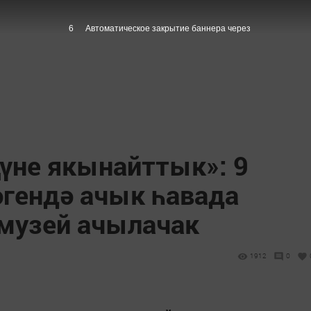
5
Автоматическое закрытие баннера через
үне якынайттык»: 9
әгендә ачык һавада
музей ачылачак
1912
0