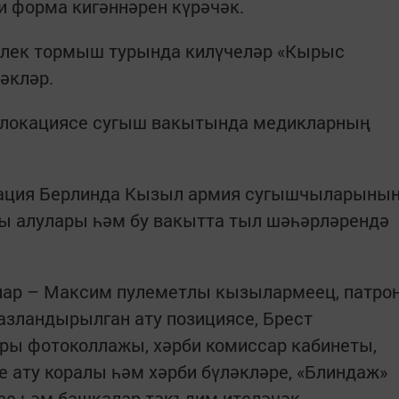
 форма кигәннәрен күрәчәк.
әлек тормыш турында килүчеләр «Кырыс
әкләр.
 локациясе сугыш вакытында медикларның
окация Берлинда Кызыл армия сугышчыларыны
 алулары һәм бу вакытта тыл шәһәрләрендә
лар – Максим пулеметлы кызылармеец, патро
азландырылган ату позициясе, Брест
ры фотоколлажы, хәрби комиссар кабинеты,
 ату коралы һәм хәрби бүләкләре, «Блиндаж»
се һәм башкалар тәкъдим ителәчәк.