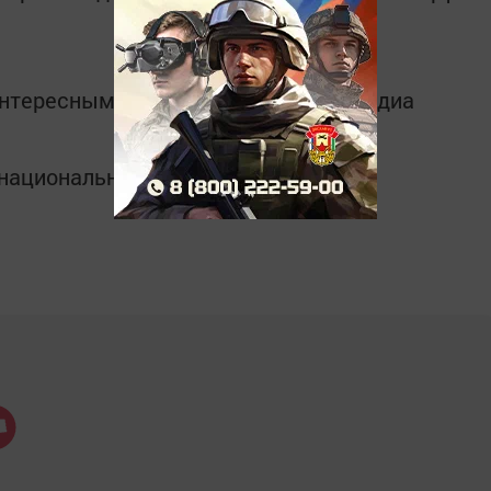
интересным в
Telegram-канале
Татмедиа
в национальном мессенджере MАХ: