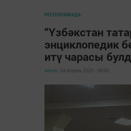
РЕСПУБЛИКАДА
“Үзбәкстан тат
энциклопедик б
итү чарасы бул
admin,
24 апрель 2025 - 09:00