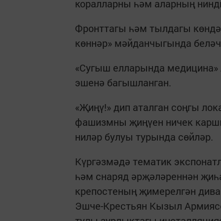
коралларны һәм аларның нинди
Фронттагы һәм тылдагы көнд
көннәр» мәйданчыгында беләч
«Сугыш елларында медицина»
эшенә багышланган.
«Җиңү!» дип аталган соңгы л
фашизмны җиңүен ничек каршы
ниләр булуы турында сөйләр.
Күргәзмәдә тематик экспонат
һәм снаряд әрҗәләреннән җиһ
крепостеның җимерелгән дива
Эшче-Крестьян Кызыл Армиясе
тулы зурлыктагы инсталляция