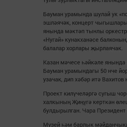
Бауман урамында шулай ук «п
эшләячәк, концерт чыгышлары
янында мәктәп тынлы оркестр
«Нугай» кунакханәсе балконы
балалар хорлары җырлаячак.
Казан мәчесе һәйкәле янында
Бауман урамындагы 50 нче йо
узачак, дип хәбәр итә Вахитов
Проект килүчеләргә сугыш чо
халкының Җиңүгә керткән өлеш
булдырылган. Чара Президент
Музей һәм барлык мәйданчыкла