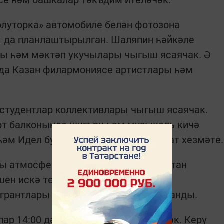
олуторка» автомобиле белән фотозона
 да планлаштырылган. Шаляпин һәйкәле
ы һәм мәктәп укучылары чыгыш ясаячак. Ә
нда Казан филармониясе артистлары һәм
 студентлар коллективлары чыгыш ясаячак.
рт балконында шигъри һәм музыкаль кичә
 һәм Идел буе районнарының матбугат хезмәте.
ры атмосферасын тоярга һәм Татарстан
ен искә төшерергә ярдәм итү өчен
 грантлары фонды тарафыннан хупланды.
р 14:00 дән 18:00 гә кадәр эшләячәк. Керү