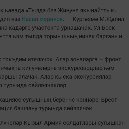
к һавада «Тылда без Җиңүне якынайттык»
 дип яза
Казан мэриясе
. – Күргәзмә М.Җәлил
а кадәрге участокта урнашачак. Ул Бөек
нтта һәм тылда тормышның ничек барганын
тәкъдим ителәчәк. Алар зоналарга – фронт
анчыкта килүчеләрне экскурсоводлар һәм
каршы алачак. Алар кыска экскурсияләр
р турында сөйләячәкләр.
кациясе сугышның беренче көннәре, Брест
ация башлану турында сөйләячәк.
илүчеләр Кызыл Армия солдатлары сугышкан