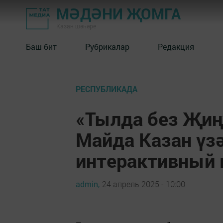
МӘДӘНИ ҖОМГА
Казан шәһәре
Баш бит
Рубрикалар
Редакция
РЕСПУБЛИКАДА
«Тылда без Җиң
Майда Казан үз
интерактивный 
admin,
24 апрель 2025 - 10:00