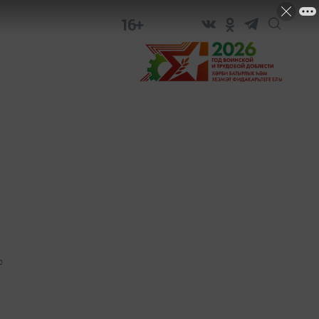
16+
0