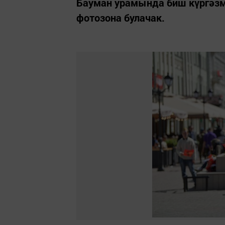
Бауман урамында биш күргәзм
фотозона булачак.