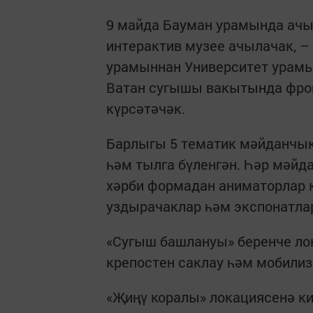
9 майда Бауман урамында ачы
интерактив музее ачылачак, –
урамыннан Университет урамын
Ватан сугышы вакытында фро
күрсәтәчәк.
Барлыгы 5 тематик мәйданчык 
һәм тылга бүленгән. Һәр мәйд
хәрби формадан аниматорлар 
уздырачаклар һәм экспонатла
«Сугыш башлануы» беренче ло
крепостен саклау һәм мобилиз
«Җиңү коралы» локациясенә к