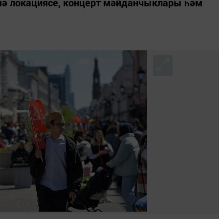
ә локациясе, концерт мәйданчыклары һәм