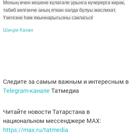
Моның өчен кешене күләгәле урынга күчерергә кирәк,
табиб килгәнче аның яткан хәлдә булуы мәслихәт.
Үзегезне һәм якыннарыгызны саклагыз!
Шәһри Казан
Следите за самым важным и интересным в
Telegram-канале
Татмедиа
Читайте новости Татарстана в
национальном мессенджере MАХ:
https://max.ru/tatmedia