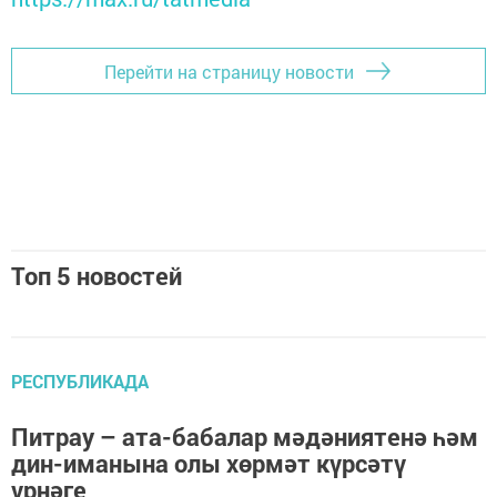
Перейти на страницу новости
Топ 5 новостей
РЕСПУБЛИКАДА
Питрау – ата-бабалар мәдәниятенә һәм
дин-иманына олы хөрмәт күрсәтү
үрнәге