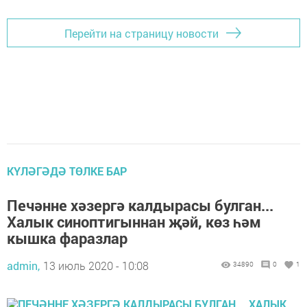
Перейти на страницу новости
КҮЛӘГӘДӘ ТӨЛКЕ БАР
Печәнне хәзергә калдырасы булган...
Халык синоптигыннан җәй, көз һәм
кышка фаразлар
admin,
13 июль 2020 - 10:08
34890
0
1