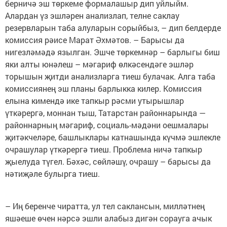
берничә эш төркеме формалашыр дип уйлыйм.
Алардан үз эшләрен анализлап, телне саклау
резервларын таба алуларын сорыйбыз, – дип белдерде
комиссия рәисе Марат Әхмәтов. – Барысы да
нигезләмәдә язылган. Эшче төркемнәр – барлыгы биш
яки алты юнәлеш – мәгариф өлкәсендәге эшләр
торышын җитди анализларга тиеш булачак. Алга таба
комиссиянең эш планы барлыкка килер. Комиссия
елына кимендә ике тапкыр рәсми утырышлар
үткәрергә, моннан тыш, Татарстан районнарында —
районнарның мәгариф, социаль-мәдәни оешмалары
җитәкчеләре, башлыклары катнашында күчмә эшлекле
очрашулар үткәрергә тиеш. Проблема ничә тапкыр
җыелуда түгел. Бәхәс, сөйләшү, очрашу – барысы да
нәтиҗәле булырга тиеш.
– Иң беренче чиратта, ул тел саклансын, милләтнең
яшәеше өчен нәрсә эшли алабыз дигән сорауга ачык