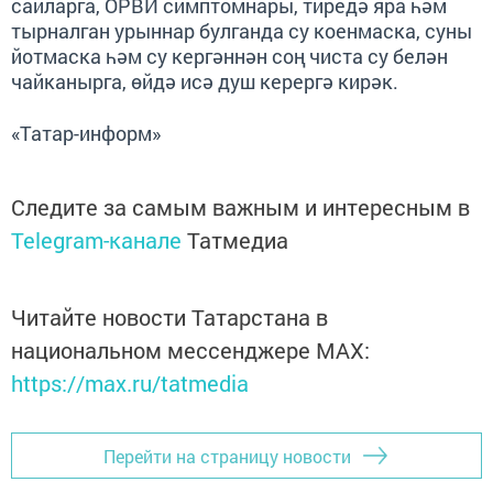
сайларга, ОРВИ симптомнары, тиредә яра һәм
тырналган урыннар булганда су коенмаска, суны
йотмаска һәм су кергәннән соң чиста су белән
чайканырга, өйдә исә душ керергә кирәк.
«Татар-информ»
Следите за самым важным и интересным в
Telegram-канале
Татмедиа
Читайте новости Татарстана в
национальном мессенджере MАХ:
https://max.ru/tatmedia
Перейти на страницу новости