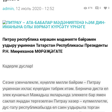
admin,
12 июль 2020 - 12:52
876
0
0
Питрау республика керәшен мәдәнияте бәйрәмен
уздыру уңаеннан Татарстан Республикасы Президенты
Р.Н. Миңнеханов МӨРӘҖӘГАТЕ
Кадерле дуслар!
Сезне үзенчәлекле, күңелле милли бәйрәм – Питрау
уңаеннан ихлас күңелдән тәбрик итәм. Берничә дистә ел
элек кунакчыл Мамадыш якларында элеккеге бар ямен
саклап яңадан тергезелгән Питрау хәзер – күпмилләтле,
дус-тату республикабызда ел саен уздырыла торган