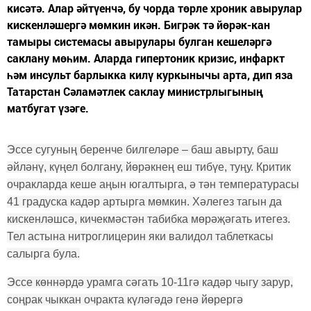
кисәтә. Алар әйтүенчә, бу чорда төрле хроник авырулар
кискенләшергә мөмкин икән. Бигрәк тә йөрәк-кан
тамыры системасы авырулары булган кешеләргә
саклану мөһим. Аларда гипертоник кризис, инфаркт
һәм инсульт барлыкка килү куркынычы арта, дип яза
Татарстан Сәламәтлек саклау министрлыгының
матбугат үзәге.
Эссе сугуның беренче билгеләре – баш авырту, баш
әйләнү, күңел болгану, йөрәкнең еш тибүе, туңу. Критик
очракларда кеше аңын югалтырга, ә тән температурасы
41 градуска кадәр артырга мөмкин. Хәлегез тагын да
кискенләшсә, кичекмәстән табибка мөрәҗәгать итегез.
Тел астына нитроглицерин яки валидол таблеткасы
салырга була.
Эссе көннәрдә урамга сәгать 10-11гә кадәр чыгу зарур,
соңрак чыккан очракта күләгәдә генә йөрергә