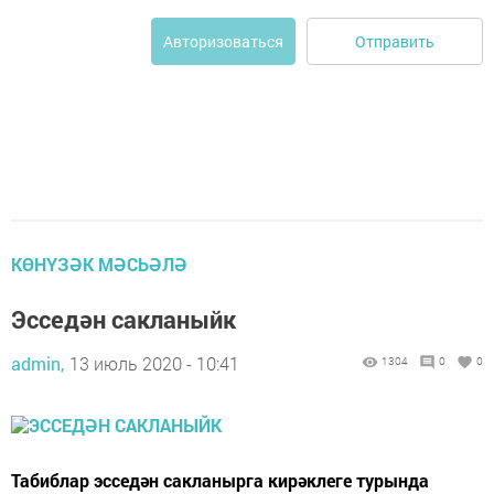
Отправить
Авторизоваться
КӨНҮЗӘК МӘСЬӘЛӘ
Эсседән сакланыйк
admin,
13 июль 2020 - 10:41
1304
0
0
Табиблар эсседән сакланырга кирәклеге турында