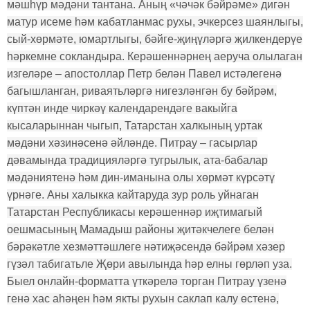
мәшһүр мәдәни тантана. Аның «чәчәк бәйрәме» дигән
матур исеме һәм кабатланмас рухы, эчкерсез шаянлыгы,
сый-хөрмәте, юмартлыгы, бәйге-җиңүләргә җилкендерүе
һәркемне сокландыра. Керәшеннәрнең аеруча олылаган
изгеләре – апостоллар Петр белән Павел истәлегенә
багышланган, риваятьләргә нигезләнгән бу бәйрәм,
күптән инде чиркәү календарендәге вакыйга
кысаларыннан чыгып, Татарстан халкының уртак
мәдәни хәзинәсенә әйләнде. Питрау – гасырлар
дәвамында традицияләргә тугрылык, ата-бабалар
мәдәниятенә һәм дин-иманына олы хөрмәт күрсәтү
үрнәге. Аны халыкка кайтаруда зур роль уйнаган
Татарстан Республикасы керәшеннәр иҗтимагый
оешмасының Мамадыш районы җитәкчелеге белән
бәрәкәтле хезмәттәшлеге нәтиҗәсендә бәйрәм хәзер
гүзәл табигатьле Җөри авылында һәр елны гөрләп уза.
Быел онлайн-форматта үткәрелә торган Питрау үзенә
генә хас аһәңен һәм якты рухын саклап калу өстенә,