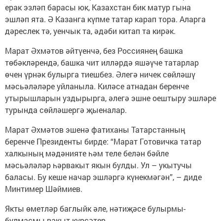
ерак эзләп барасы юк, Казахстан бик матур гына
эшләп ята. Ә Казанга күпме татар карап тора. Аларга
дәреслек тә, уенчык та, әдәби китап та кирәк.
Марат Әхмәтов әйтүенчә, без Россиянең башка
төбәкләрендә, башка чит илләрдә яшәүче татарлар
өчен үрнәк булырга тиешбез. Әлегә ничек сөйләшү
мәсьәләләре уйланыла. Киләсе атнадан беренче
утырышларын уздырырга, әлегә эшне оештыру эшләре
турында сөйләшергә җыеналар.
Марат Әхмәтов эшенә фатиханы Татарстанның
беренче Президенты бирде: “Марат Готовичка татар
халкының мәдәнияте һәм теле белән бәйле
мәсьәләләр һәрвакыт якын булды. Ул – укытучы
баласы. Бу кеше начар эшләргә күнекмәгән”, – диде
Минтимер Шәймиев.
Якты өметләр баглыйк әле, нәтиҗәсе булырмы-
булмасмы вакыт күрсәтер.