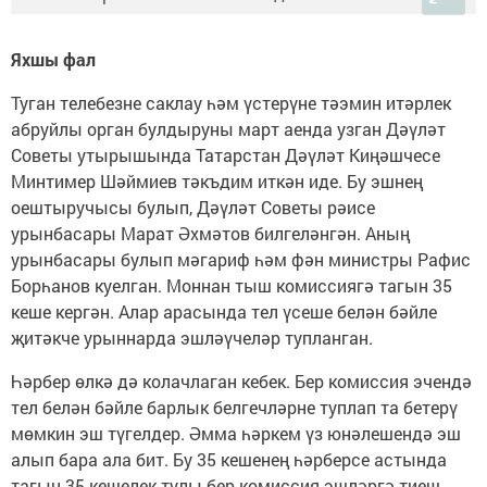
Яхшы фал
Туган телебезне саклау һәм үстерүне тәэмин итәрлек
абруйлы орган булдыруны март аенда узган Дәүләт
Советы утырышында Татарстан Дәүләт Киңәшчесе
Минтимер Шәймиев тәкъдим иткән иде. Бу эшнең
оештыручысы булып, Дәүләт Советы рәисе
урынбасары Марат Әхмәтов билгеләнгән. Аның
урынбасары булып мәгариф һәм фән министры Рафис
Борһанов куелган. Моннан тыш комиссиягә тагын 35
кеше кергән. Алар арасында тел үсеше белән бәйле
җитәкче урыннарда эшләүчеләр тупланган.
Һәрбер өлкә дә колачлаган кебек. Бер комиссия эчендә
тел белән бәйле барлык белгечләрне туплап та бетерү
мөмкин эш түгелдер. Әмма һәркем үз юнәлешендә эш
алып бара ала бит. Бу 35 кешенең һәрберсе астында
тагын 35 кешелек тулы бер комиссия эшләргә тиеш.