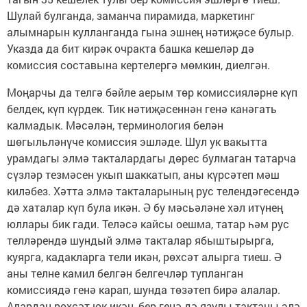
Шулай булганда, заманча пирамида, маркетинг
алымнарын кулланганда гына эшнең нәтиҗәсе булыр.
Указда да бит кирәк очракта башка кешеләр дә
комиссия составына кертелергә мөмкин, диелгән.
Моңарчы да телгә бәйле аерым төр комиссияләрне күп
белдек, күп күрдек. Тик нәтиҗәсеннән генә канәгать
калмадык. Мәсәлән, терминология белән
шөгыльләнүче комиссия эшләде. Шул ук вакытта
урамдагы элмә такталардагы дөрес булмаган татарча
сүзләр тезмәсен укып шаккатып, аны күрсәтеп мәш
киләбез. Хәтта элмә такталарының рус телендәгесендә
дә хаталар күп була икән. Ә бу мәсьәләне хәл итүнең
юллары бик гади. Теләсә кайсы оешма, татар һәм рус
телләрендә шундый элмә такталар ябыштырырга,
куярга, кадакларга тели икән, рөхсәт алырга тиеш. Ә
аны телне камил белгән белгечләр тупланган
комиссиядә генә карап, шунда төзәтеп бирә алалар.
Алардан рөхсәт юк икән, бер генә дә язулы тактаны элә