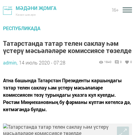
МӘДӘНИ ҖОМГА
16+
Казан шәһәре
РЕСПУБЛИКАДА
Татарстанда татар телен саклау һәм
үстерү мәсьәләләре комиссиясе төзелде
admin,
14 июль 2020 - 07:28
1840
0
0
Атна башында Татарстан Президенты каршындагы
татар телен саклау һәм үстерү мәсьәләләре
комиссиясен төзү турындагы указга кул куелды.
Рөстәм Миңнехановның бу фәрманы күптән көтелсә дә,
көтмәгәндә булды.