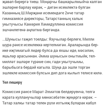
җавап бирергә тиеш. Моңарчы башкарылмыйча калган
эшләрне барлау кирәк, – дигән исемлектә булган
Казанның Ш.Мәрҗани исемендәге 2нче татар
гимназиясе директоры, Татарстанның халык
укытучысы Камәрия Хәмидуллина комиссия
эшчәнлегенә аңлатма биргәндә.
...Шунысы гаҗәп тоелды: Язучылар берлеге, Милли
шура рәисе исемлеккә кертелмәгән. Араларында бер-
ике иҗтимагый лидер булса да яхшы иде, мәсәлән,
яшьләр арасыннан. Әмма шунысын онытмыйк, тел-
милләт эшләре түрәме син, гади укытучымы,
барыбызга бердәй кагыла. Шуңа да эшли торган
эшлекле комиссия булсын дип дога кылып телисе килә.
Тел пешерү
Комиссия рәисе Марат Әхмәтов белдерүенчә, телгә
карата кулланучылар мөнәсәбәтен җиңәргә кирәк. –
Татар халкы татар телен рухи ихтыяҗ буларак кабул