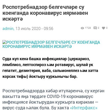
Роспотребнадзор белгечләре су
коенганда коронавирус иярмәвен
искәртә
admin,
13 июль 2020 - 09:56
1728
0
0
Суда күп кенә башка инфекцияләр (церкариоз,
лямблиоз, лептоспироз һәм ротавирус, шулай ук
гепатит, дезинтерия, ваба, сальмонеллез һәм хәтта
корсак тифы) йоктыру куркынычы бар.
Роспотребнадзорда хәбәр итүләренчә, су кергән
вакытта яңа төрдәге COVID-19 коронавирус
инфекциясе йоктырудан куркырга кирәкми —
вирус суда һәлак була. Бу хакта
«Интерфакс»