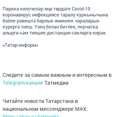
Паркка килүчеләр яңа төрдәге Covid-19
коронавирус инфекциясе таралу куркынычына
бәйле рәвештә барлык иминлек чараларын
күрергә тиеш. Үзең белән битлек, перчатка
алырга һәм тиешле дистанция сакларга кирәк.
«Татар-информ»
Следите за самым важным и интересным в
Telegram-канале
Татмедиа
Читайте новости Татарстана в
национальном мессенджере MАХ:
https://max.ru/tatmedia