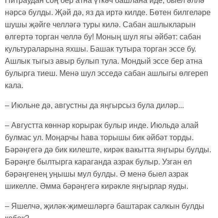
Питраудан соң бер атна үткәч башлана иде, быел әллә
нәрсә булды. Җәй дә, яз да иртә килде. Бөтен билгеләре
шушы җәйге челләгә туры килә. Сабан ашлыкларын
өлгертә торган челлә бу! Моның шул ягы әйбәт: сабан
культураларына яхшы. Башак тутыра торган эссе бу.
Ашлык тыгыз авыр булып тула. Мондый эссе бер атна
булырга тиеш. Менә шул эсседә сабан ашлыгы өлгереп
кала.
– Июльне дә, августны да яңгырсыз була диләр...
– Августта көннәр корырак булыр инде. Июльдә алай
булмас ул. Моңарчы һава торышы бик әйбәт торды.
Бәрәңгегә дә бик килеште, кирәк вакытта яңгыры булды.
Бәрәңге былтырга караганда азрак булыр. Узган ел
бәрәңгенең уңышы мул булды. Ә менә быел азрак
шикелле. Әмма бәрәңгегә кирәкле яңгырлар яуды.
– Яшелчә, җиләк-җимешләргә баштарак салкын булды