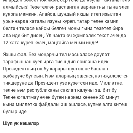
алмыйсыз! Төзәтелгән расланган вариантны гына элеп
куярга мөмкин. Алайса, шундый яхшы итеп язылган
урыннарда хаталы язуны күреп, татар телен камил
белгән теләсә кайсы белгеч моны гына төзәтеп бирә
ала иде бит дисең. Ул чакта өч җөмләлек текст эчендә
12 хата күреп күзең маңгайга менми инде!
Яхшы фал. Без моңарчы тел мәсьәләсе дәүләт
тарафыннан куелырга тиеш дип сөйләшә идек.
Президентның ошбу карары шул эшне башлап
җибәрүче булсын. Һәм аларның эшенең нәтиҗәлелеген
тикшерүне дә Президент үзе күзәтсен иде. Милләтне,
телне һәм республиканы саклап калучы эш бит бу.
Телне югалтмау өчен бүген һәркем көненә 20 минут
кына милләткә файдалы эш эшләсә, күпме алга китеш
булыр иде.
Шул ук кешеләр