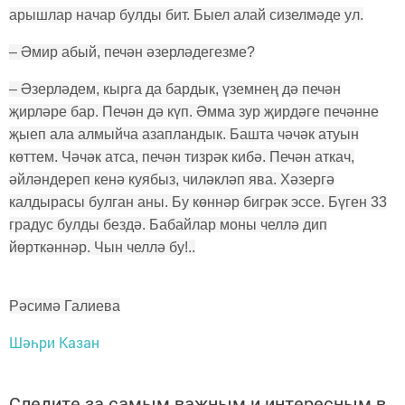
арышлар начар булды бит. Быел алай сизелмәде ул.
– Әмир абый, печән әзерләдегезме?
– Әзерләдем, кырга да бардык, үземнең дә печән
җирләре бар. Печән дә күп. Әмма зур җирдәге печәнне
җыеп ала алмыйча азапландык. Башта чәчәк атуын
көттем. Чәчәк атса, печән тизрәк кибә. Печән аткач,
әйләндереп кенә куябыз, чиләкләп ява. Хәзергә
калдырасы булган аны. Бу көннәр бигрәк эссе. Бүген 33
градус булды бездә. Бабайлар моны челлә дип
йөрткәннәр. Чын челлә бу!..
Рәсимә Галиева
Шәһри Казан
Следите за самым важным и интересным в