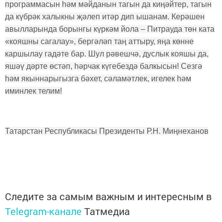
программасын һәм мәйданын тагын да киңәйтер, тагын
да күбрәк халыкны җәлеп итәр дип ышанам. Керәшен
авылларында борынгы күркәм йола – Питрауда төн ката
«кояшны сагалау», бергәләп таң аттыру, яңа көнне
каршылау гадәте бар. Шул рәвешчә, дуслык кояшы да,
яшәү дәрте өстәп, һәрчак күгебездә балкысын! Сезгә
һәм якыннарыгызга бәхет, сәламәтлек, игелек һәм
иминлек телим!
Татарстан Республикасы Президенты Р.Н. Миңнеханов
Следите за самым важным и интересным в
Telegram-канале
Татмедиа