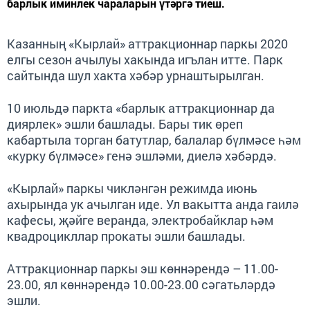
барлык иминлек чараларын үтәргә тиеш.
Казанның «Кырлай» аттракционнар паркы 2020
елгы сезон ачылуы хакында игълан итте. Парк
сайтында шул хакта хәбәр урнаштырылган.
10 июльдә паркта «барлык аттракционнар да
диярлек» эшли башлады. Бары тик өреп
кабартыла торган батутлар, балалар бүлмәсе һәм
«курку бүлмәсе» генә эшләми, диелә хәбәрдә.
«Кырлай» паркы чикләнгән режимда июнь
ахырында ук ачылган иде. Ул вакытта анда гаилә
кафесы, җәйге веранда, электробайклар һәм
квадроцикллар прокаты эшли башлады.
Аттракционнар паркы эш көннәрендә – 11.00-
23.00, ял көннәрендә 10.00-23.00 сәгатьләрдә
эшли.