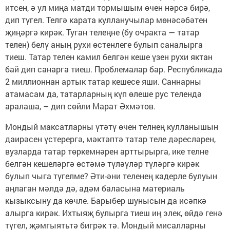
итсен, ә ул миңа матди тормышым өчен нәрсә бирә,
дип түгел. Телгә карата кулланучылар мөнәсәбәтен
җиңәргә кирәк. Туган телеңне (бу очракта — татар
телен) белү аның рухи өстенлеге булып саналырга
тиеш. Татар телен камил белгән кеше үзен рухи яктан
бай дип санарга тиеш. Проблемалар бар. Республикада
2 миллионнан артык татар кешесе яши. Саннарны
атамасам да, татарларның күп өлеше рус телендә
аралаша, – дип сөйли Марат Әхмәтов.
Мондый максатларны үтәтү өчен телнең кулланышын
даирәсен үстерергә, мәктәптә татар теле дәресләрен,
вузларда татар төркемнәрен арттырырга, ике телне
белгән кешеләргә өстәмә түләүләр түләргә кирәк
булып чыга түгелме? Әти-әни теленең кадерле булуын
аңлаган мәлдә дә, адәм баласына материаль
кызыксыну да көчле. Барыбер шунысын да исәпкә
алырга кирәк. Ихтыяҗ булырга тиеш иң элек, өйдә генә
түгел, җәмгыятьтә бигрәк тә. Мондый мисалларны