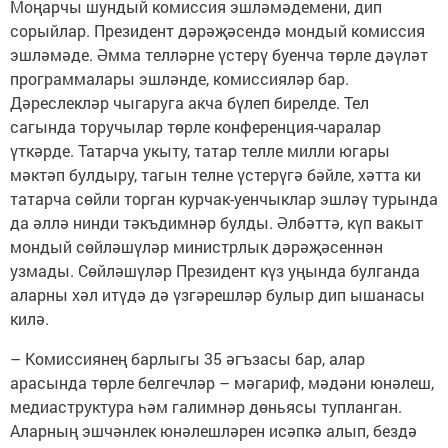
Моңарчы шундый комиссия эшләмәдемени, дип
сорыйлар. Президент дәрәҗәсендә мондый комиссия
эшләмәде. Әмма телләрне үстерү буенча төрле дәүләт
программалары эшләнде, комиссияләр бар.
Дәреслекләр чыгаруга акча бүлеп бирелде. Тел
сагында торучылар төрле конференция-чаралар
үткәрде. Татарча укыту, татар телле милли югары
мәктәп булдыру, тагын телне үстерүгә бәйле, хәтта ки
татарча сөйли торган курчак-уенчыклар эшләү турында
да әллә нинди тәкъдимнәр булды. Әлбәттә, күп вакыт
мондый сөйләшүләр министрлык дәрәҗәсеннән
узмады. Сөйләшүләр Президент күз уңында булганда
аларны хәл итүдә дә үзгәрешләр булыр дип ышанасы
килә.
– Комиссиянең барлыгы 35 әгъзасы бар, алар
арасында төрле белгечләр – мәгариф, мәдәни юнәлеш,
медиаструктура һәм галимнәр дөньясы тупланган.
Аларның эшчәнлек юнәлешләрен исәпкә алып, бездә