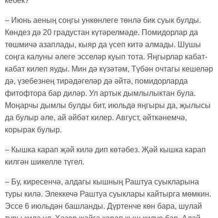
кебек?
– Июнь аеның соңгы ункөнлеге төнлә бик суык булды.
Көндез дә 20 градустан күтәрелмәде. Помидорлар да
төшмичә азаплады, кыяр да үсеп китә алмады. Шушы
соңга калуны әлеге эсселәр куып тота. Яңгырлар кабат-
кабат килеп яуды. Мин дә күзәтәм, Түбән очтагы кешеләр
дә, үзебезнең тирәдәгеләр дә әйтә, помидорларда
фитофтора бар диләр. Ул артык дымлылыктан була.
Моңарчы дымлы булды бит, июльдә яңгыры да, җылысы
да булыр әле, ай әйбәт килер. Август, әйткәнемчә,
корырак булыр.
– Кышка карап җәй килә дип көтәбез. Җәй кышка карап
килгән шикелле түгел.
– Бу, киресенчә, алдагы кышның Раштуа суыкларына
туры килә. Элеккечә Раштуа суыклары кайтырга мөмкин.
Эссе 6 июльдән башланды. Дүртенче көн бара, шулай