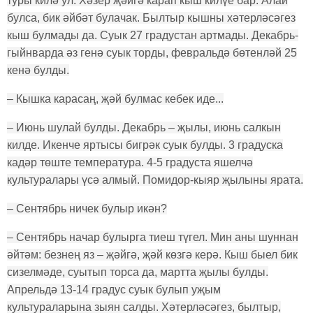
туры килә ул. Хәзер җәйгә карап кыш килүе бар. Алай
булса, бик әйбәт булачак. Былтыр кышны хәтерләсәгез
кыш булмады да. Суык 27 градустан артмады. Декабрь-
гыйнварда әз генә суык торды, февральдә бөтенләй 25
кенә булды.
– Кышка карасаң, җәй булмас кебек иде...
– Июнь шулай булды. Декабрь – җылы, июнь салкын
килде. Икенче яртысы бигрәк суык булды. 3 градуска
кадәр төште температура. 4-5 градуста яшелчә
культуралары үсә алмый. Помидор-кыяр җылыны ярата.
– Сентябрь ничек булыр икән?
– Сентябрь начар булырга тиеш түгел. Мин аны шуннан
әйтәм: безнең яз – җәйгә, җәй көзгә керә. Кыш быел бик
сизелмәде, суытып торса да, мартта җылы булды.
Апрельдә 13-14 градус суык булып уҗым
культураларына зыян салды. Хәтерләсәгез, былтыр,