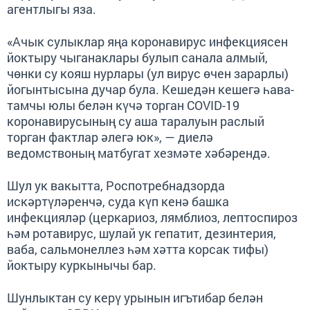
агентлыгы яза.
«Ачык сулыклар яңа коронавирус инфекциясен
йоктыру чыганаклары булып санала алмый,
чөнки су кояш нурлары (ул вирус өчен зарарлы)
йогынтысына дучар була. Кешедән кешегә һава-
тамчы юлы белән күчә торган COVID-19
коронавирусының су аша таралуын раслый
торган фактлар әлегә юк», — диелә
ведомствоның матбугат хезмәте хәбәрендә.
Шул ук вакытта, Роспотребнадзорда
искәртүләренчә, суда күп кенә башка
инфекцияләр (церкариоз, лямблиоз, лептоспироз
һәм ротавирус, шулай ук гепатит, дезинтерия,
ваба, сальмонеллез һәм хәтта корсак тифы)
йоктыру куркынычы бар.
Шунлыктан су керү урынын игътибар белән