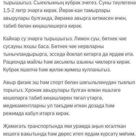
тырышыгыз. Сыеклыкның күбрәк эчегез. Суны тәүлегенә
1,5-2 литр эчәргә кирәк. Йөрәк-кан тамырлары
авырулары булганда, йөрәккә авырга китмәсен өчен,
табиб белән киңәшләшергә кирәк.
Кайнар су эчәргә тырышыгыз. Лимон суы, бөтнек чәе
сусауны яхшы баса. Бөтнек чәе нервларны
тынычландырырга, эсседә йоклап китәргә дә ярдәм итә.
Рационда майлы һәм аксымлы азыкны чикләргә кирәк.
Күбрәк яшелчә һәм җиләк-җимеш кулланыгыз.
Авыр физик эш һәм спорт белән шөгыльләнүдән тыелып
торыгыз. Хроник авырулары булган өлкән яшьтәге
кешеләргә табиб киңәшләрен төгәл үтәргә,
медикаментларны ул тәкъдим иткән дозада һәм
режимда кабул итәргә кирәк.
Җәмәгать транспортында яки урамда аңын югалткан
кешегә вакытында һәм дөрес итеп ярдәм күрсәтү мөһим.