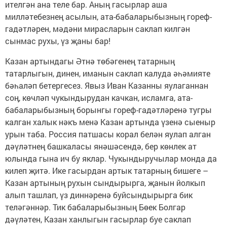
ителгән ана теле бар. Аның гасырлар аша
милләтебезнең асылын, ата-бабаларыбызның гореф-
гадәтләрен, мәдәни мирасларын саклап килгән
сынмас рухы, үз җаны бар!
Казан артындагы Әтнә төбәгенең татарның
татарлыгын, динен, иманын саклап калуда әһәмияте
бәһаләп бетергесез. Явыз Иван Казанны яулаганнан
соң, көчләп чукындырудан качкан, исламга, ата-
бабаларыбызның борынгы гореф-гадәтләренә тугры
калган халык нәкъ менә Казан артында үзенә сыеныр
урын таба. Россия патшасы корал белән яулап алган
дәүләтнең башкаласы янәшәсендә, бер көнлек ат
юлында гына ич бу яклар. Чукындыручылар монда да
килеп җитә. Ике гасырдан артык татарның бишеге –
Казан артының рухын сындырырга, җанын йолкып
алып ташлап, үз диннәренә буйсындырырга бик
теләгәннәр. Тик бабаларыбызның Бөек Болгар
дәүләтен, Казан ханлыгын гасырлар буе саклап