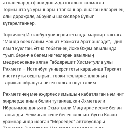
әтнәлеләр дә фани дөньяда югалып калмаган.
Тормышта үз урыннарын тапканнар, яшәгән илләренең
олы дәрәҗәле, абруйлы шәхесләре булып
күтәрелгәннәр.
Төркиянең Истанбул университетында мәрмәр тактага:
“Монда бөек галим Рәшит Рәхмәти-Арат эшләде”, - дип
язып куелган. Әтнә төбәгенең Иске Өҗем авылында
туып, беренче белем нигезләрен авылның
мәдрәсәсендә алган Габдерәшит Хисмәтулла улы
Рәхмәти – Истанбул университеты каршында Төркият
институты оештырып, төрки телләрне, аларның
тарихын өйрәнүгә нигез салган олуг галим.
Рәхмәтинең мөһәҗирлек яз­мы­шын кабатлаган һәм чит
җирләрдә аның белән туганлашкан Әхмәтвәли
Ибраһимов дөньяга Әхмәтвәли Мәңгәрле исеме белән
танылды. Белмәгән кеше белеп калсын: бүген Казан
урамнарында йөргән “Мерседес” автобуслары