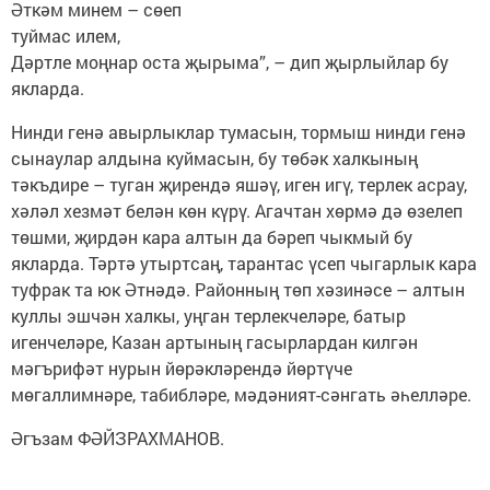
Әткәм минем – сөеп
туймас илем,
Дәртле моңнар оста җырыма”, – дип җырлыйлар бу
якларда.
Нинди генә авырлыклар тумасын, тормыш нинди генә
сынаулар алдына куймасын, бу төбәк халкының
тәкъдире – туган җирендә яшәү, иген игү, терлек асрау,
хәләл хезмәт белән көн күрү. Агачтан хөрмә дә өзелеп
төшми, җирдән кара алтын да бәреп чыкмый бу
якларда. Тәртә утыртсаң, тарантас үсеп чыгарлык кара
туфрак та юк Әтнәдә. Районның төп хәзинәсе – алтын
куллы эшчән халкы, уңган терлекчеләре, батыр
игенчеләре, Казан артының гасырлардан килгән
мәгърифәт нурын йөрәкләрендә йөртүче
мөгаллимнәре, табиб­ләре, мәдәният-сәнгать әһелләре.
Әгъзам ФӘЙЗРАХМАНОВ.