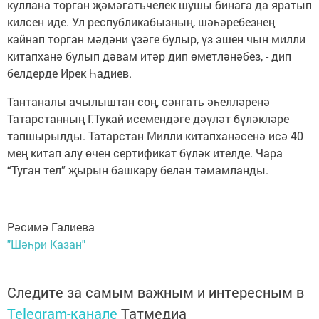
куллана торган җәмәгатьчелек шушы бинага да яратып
килсен иде. Ул республикабызның, шәһәребезнең
кайнап торган мәдәни үзәге булыр, үз эшен чын милли
китапханә булып дәвам итәр дип өметләнәбез, - дип
белдерде Ирек Һадиев.
Тантаналы ачылыштан соң, сәнгать әһелләренә
Татарстанның Г.Тукай исемендәге дәүләт бүләкләре
тапшырылды. Татарстан Милли китапханәсенә исә 40
мең китап алу өчен сертификат бүләк ителде. Чара
“Туган тел” җырын башкару белән тәмамланды.
Рәсимә Галиева
"Шәһри Казан"
Следите за самым важным и интересным в
Telegram-канале
Татмедиа