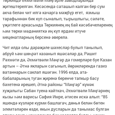
Төркиядә Әхмәтвәли Мәңгәрле заводларында
җитештерелгән. Кесәсендә саташып калган бер сум
акча белән чит илгә качарга мәҗбүр егет, язмыш
тарафыннан бик күп сыналып, тырышлыгы, сәләте,
үҗәтлеге аркасында Төркиянең иң бай кәсәбәчеләренең
һәм төрки мәдәнияткә иң күп ярдәм итүче
меценатларның берсенә әверелә.
Чит илдә олы дәрәҗәле шә­хесләр булып танылып,
абруй һәм шөһрәт казанып яшәсәләр дә, Рәшит
Рәхмәти дә, Әхмәтвәли Мәңгәр дә гомерләре буе Казан
артын – Әтнә якларын сагынып, йөрәкләрендә газиз
ватаннарын саклап яшәгән. 1996 елда, ата-
бабаларының туган җиренә беренче тапкыр басу
бәхетенә ирешеп, Әтнә районы “Мәңгәр” күмәк
хуҗалыгы Сабан туена кайткач, Әхмәтвәли Мәңгәрнең
кызы һәм варисы Сафия Имре, әтисен искә алып: “85
яшендә күзләре күрми башлагач, дөнья белән бөтен
элемтәләрен өзде, якын дусларын да танымас булган