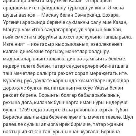
арасында элемтә кору өчен Казан татарларын
арадашчы итеп файдалану турында уй килә. Ә менә
шушы вазифа – Мәскәү белән Сәмәрканд, Бохара,
Ургенеч арасында беренче сукмакны салу эше Казан,
Мәңгәр һәм Әтнә сәүдәгәрләре, ул чорның бик бай,
гыйлемле һәм абруйлы шәхесләре кулына тапшырыла.
Изге ният – ике гасыр кысрык­ланып, эзәрлекләнеп
килгән динебезне торгызу, мәчетләр салдыру,
мәдрәсәләр ачып халыкка дин вә җәмгыять белеме
иңдерү теләге белән, татар сәүдәгәрләре әби-патшага
таш мәчетләр салыр­га рөхсәт сорап мөрәҗәгать итә.
Күрәсең, рус дәүләте каршында хезмәтләре шулкадәр
дәрәҗәле булган ки, патшаның махсус Указы белән
рөхсәт бирелә. Борынгы болгар бабаларыбызның
рухына дога, киләчәк буыннарга иман нуры иңдерүче
булып 1769 елда хәзерге Әтнә районына кергән Түбән
Бәрәскә авылында беренче җәмигъ мәчете төзелә. Шул
рәвешле сулыш алырга ирек бирмичә, татар җанын
бастырып яткан таш урыныннан кузгала. Берничә