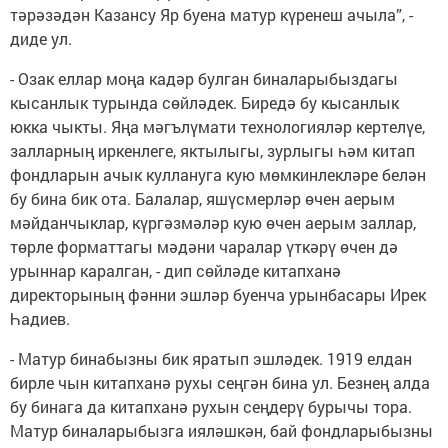
тәрәзәдән Казансу Яр буена матур күренеш ачыла”, -
диде ул.
- Озак еллар моңа кадәр булган биналарыбыздагы
кысанлык турында сөйләдек. Биредә бу кысанлык
юкка чыкты. Яңа мәгълүмати технологияләр кертелүе,
залларның иркенлеге, яктылыгы, зурлыгы һәм китап
фондларын ачык куллануга кую мөмкинлекләре белән
бу бина бик ота. Балалар, яшүсмерләр өчен аерым
мәйданчыклар, күргәзмәләр кую өчен аерым заллар,
төрле форматтагы мәдәни чаралар үткәрү өчен дә
урыннар каралган, - дип сөйләде китапханә
директорының фәнни эшләр буенча урынбасары Ирек
Һадиев.
- Матур бинабызны бик яратып эшләдек. 1919 елдан
бирле чын китапханә рухы сеңгән бина ул. Безнең алда
бу бинага да китапханә рухын сеңдерү бурычы тора.
Матур биналарыбызга ияләшкән, бай фондларыбызны