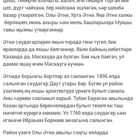
цехы, тимерче алачыгы, калач, ипи пешерә торган ике
цех, дүрт чәйханә, бер мәйханә эшләгән, һәр шимбә
базар үткәрелгән. Олы Әтнә, Урта Әтнә, Яңа Әтнә халкы
берләшеп, июнь ахыры һәм июль башларында Мукшы
тавы җыены үткәргәннәр.
Әтнә сәүдәгәрләрен якын-тирәдә генә түгел, бик
еракларда да яхшы белгәннәр. Вәли байның кибетләре
Казанда да, Мәскәүдә дә булган. Бик нык баегач, ул
даими яшәү өчен Мәскәүгә күчкән.
Әтнәдә борынгы йортлар аз сакланган. 1895 елда
салынган сәүдәгәр Даут утары бар. Бүген ул район
үзәгенең иң яхшы архитектура үрнәге булып санала.
Аны һәркем сокланып карый. Түбән Бәрәскә авылында
Казан артында беренчеләрдән булып төзелгән таш
мәчетне күрергә мөмкин. Ул 1769 елда сәүдәгәр һәм
иганәче Ибраһим Борнаев акчасына салынган.
Район үзәге Олы Әтнә авылы соңгы елларда