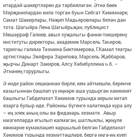
итәрдәй шәкертләрен дә тәрбияләгән. Әтнә бөек
Мәрҗаниләрдән килә торган буын Сибгат Хәкимнәре,
Самат Шакирлары, Нәҗип Мадьяровлары белән дан
тота. Шагыйрә Лена Шагыйрьҗан, публицист
Мөшәррәф Галиев, авыл хуҗалыгы фәнни-тикшеренү
институты директоры, академик Марсель Таһиров,
тарихчы галимә Тәэминә Биктимерова, Г.Камал театры
артистлары Зөлфирә Зарипова, Марсель Җаббаров,
җырчы Динарт Закиров, Алсу Хәбибуллина һ.б. –
Әтнәнең горурлыгы.
Ә инде район оешканнан бирле, кем әйтмешли, беренче
казыгыннан башлап үз иңнәре аша уздырган хакимият
башлыгы Габделәхәт Хәкимов турында аерым китап
язарга булыр иде. Районны бүгенге халәтендә күрә алу
– иң элек аның олы вә фидакарь хезмәте. Авыр
мизгелләрдә егылып калмаган, шатлыклы, җиңүле
көннәрне күмәкләшеп каршылый белгән Габделәхәт
Хәкимов турында хезмәттәшләре, бергә иңгә-иң куеп