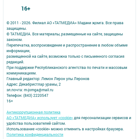
16+
© 2011 - 2026. Филиал АО «ТАТМЕДИА» Мәдәни җомга. Все права
защищены.
© ТАТМЕДИА. Все материалы, размещенные на сайте, защищены
законом.
Перепечатка, воспроизведение и распространение в любом объеме
информации,
размещенной на сайте, возможна только с письменного согласия
редакций.
При поддержке Республиканского агентства по печати и массовым
коммуникациям.
Главный редактор: Лемон Лерон улы Леронов
Адрес: Декабристлар урамы, 2
эл.почта: m-jomga@mail.ru
Телефон: (843) 2220547
16+
Антикоррупционная политика
АО «ТАТМЕДИА» использует «cookie»
для персонализации сервисов и
удобства пользователей сайтом.
Использование «cookie» можно отменить в настройках браузера.
Политика конфиденциальности