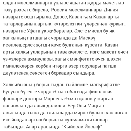
елдан мөселманнарга үзләре яшәгән җирдә мәчетләр
төзү рөхсәте бирелә, Россия мөселманнары Диния
нәзарәте оештырыла. Дөрес, Казан һәм Казан арты
татарларының артык күтәрелеп китүләреннән куркып,
нәзарәтне Уфага ук җибәрәләр. Әлеге мисал бу як
халкының патшалык чорында да Мәскәү
исәпләшерлек җитди көче булганын күрсәтә. Казан
арты халкы улларының тәвәккәллеге, изге максат өчен
үз-үзләрен аямаулары, халык мәнфәгате өчен шәхси
иминлекләрен корбан итәргә әзер торулары патша
дәүләтенең сәясәтен беркадәр сындыра.
Халкыбызның борынгыдан гыйлемле, мәгърифәтле
булуын бүгенге чорда Әтнә төбәгендә филология
фәннәре докторы Марсель Әхмәтҗанов үткәргән
эзләнүләр дә ачык дәлилли. Бер Олы Мәңгәр
авылында гына да гаиләләрдә мирас булып сакланган
ике йөздән артык борынгы кулъязма китап­лар
табылды. Алар арасында “Кыйссаи Йосыф”