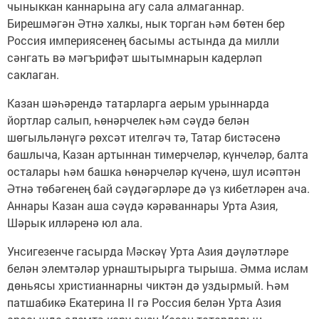
чыныккан каннарына агу сала алмаганнар.
Бирешмәгән Әтнә халкы, нык торган һәм бөтен бер
Россия империясенең басымы астында да милли
сәнгать вә мәгъ­рифәт шытымнарын кадерләп
саклаган.
Казан шәһәрендә татарларга аерым урыннарда
йортлар салып, һөнәрчелек һәм сәүдә белән
шөгыльләнүгә рөхсәт ителгәч тә, Татар бистәсенә
башлыча, Казан артыннан тимерчеләр, күнчеләр, балта
осталары һәм башка һөнәрчеләр күченә, шул исәптән
Әтнә төбәгенең бай сәүдәгәрләре дә үз кибетләрен ача.
Аннары Казан аша сәүдә кәрәваннары Урта Азия,
Шәрык илләренә юл ала.
Унсигезенче гасырда Мәскәү Урта Азия дәүләтләре
белән элемтәләр урнаштырырга тырыша. Әмма ислам
дөньясы хрис­тианнарны чиктән дә уздыр­мый. Һәм
патшабикә Екатерина II гә Россия белән Урта Азия