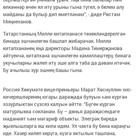
өлкәннәр өчен ял итү урыны гына түгел, ә белем алу
мәйданы да булыр дип өметләнәм”, - диде Рөстәм
Миңнеханов.
Татарстанның Милли китапханәсе төзекләндерелгән
бинада эшчәнлеген башлап жибәрәчәк. Милли
китапханәнең яңа директоры Мәдинә Тимерҗанова
әйтүенчә, китапханә эшчәнлеген камилләштерү, бинага
укучыларны жәлеп итү эше алга таба да дәвам итәчәк.
Бу ачылыш зур эшнең башы гына.
Россия Хөкүмәте вице-премьеры Марат Хөснуллин хис-
кичерешләренең югары дәрәҗәдә булуын һәм күргән
хозурлыктан сүзсез калуын әйтте. “Бүген күргән
матурлыкка сокланам. Бу – дөнья дәрәҗәсендәге
мәдәният һәм мәгариф объекты. Элегрәк биредә
җыелышларга еш килә идем. Ул чакта бу бина караңгы
иде. Хәзер килеп керүгә, күзгә яктылык ташлана,