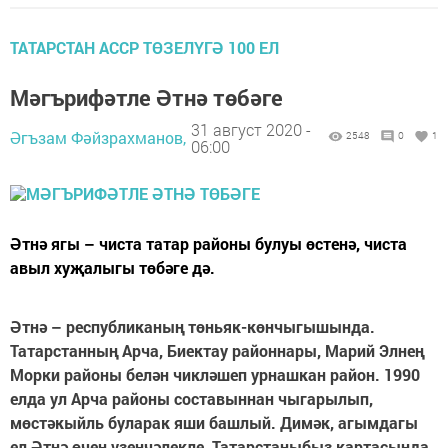
ТАТАРСТАН АССР ТӨЗЕЛҮГӘ 100 ЕЛ
Мәгърифәтле Әтнә төбәге
31 август 2020 -
Әгъзам Фәйзрахманов,
2548
0
1
06:00
Әтнә ягы – чис­та татар районы булуы өстенә, чиста
авыл хуҗалыгы төбәге дә.
Әтнә – республиканың төньяк-көнчыгышында.
Татарстанның Арча, Биектау районнары, Марий Элнең
Морки районы белән чикләшеп урнашкан район. 1990
елда ул Арча районы составыннан чыгарылып,
мөстәкыйль буларак яши башлый. Димәк, агымдагы
ел Әтнә өчен үзенчәлекле, Татарстаныбыз картасында