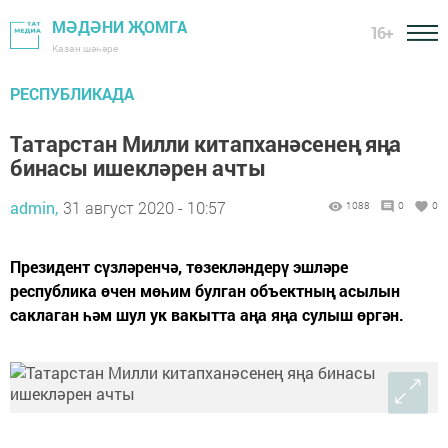
МӘДӘНИ ҖОМГА
16+
Казан шәһәре
РЕСПУБЛИКАДА
Татарстан Милли китапханәсенең яңа
бинасы ишекләрен ачты
admin,
31 август 2020 - 10:57
1088
0
0
Президент сүзләренчә, төзекләндерү эшләре
республика өчен мөһим булган объектның асылын
саклаган һәм шул ук вакытта аңа яңа сулыш өргән.