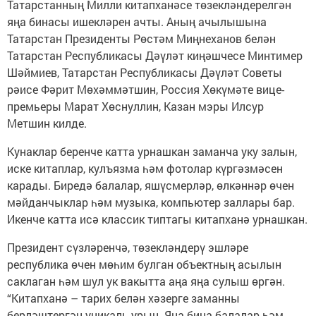
Татарстанның Милли китапханәсе төзекләндерелгән
яңа бинасы ишекләрен ачты. Аның ачылышына
Татарстан Президенты Рөстәм Миңнеханов белән
Татарстан Республикасы Дәүләт киңәшчесе Минтимер
Шәймиев, Татарстан Республикасы Дәүләт Советы
рәисе Фәрит Мөхәммәтшин, Россия Хөкүмәте вице-
премьеры Марат Хөснуллин, Казан мэры Илсур
Метшин килде.
Кунаклар беренче катта урнашкан заманча уку залын,
иске китаплар, кулъязма һәм фотолар күргәзмәсен
карады. Биредә балалар, яшүсмерләр, өлкәннәр өчен
мәйданчыклар һәм музыка, компьютер заллары бар.
Икенче катта исә классик типтагы китапханә урнашкан.
Президент сүзләренчә, төзекләндерү эшләре
республика өчен мөһим булган объектның асылын
саклаган һәм шул ук вакытта аңа яңа сулыш өргән.
“Китапханә – тарих белән хәзерге заманны
берләштергән уникаль урын. Яңа бина балалар һәм