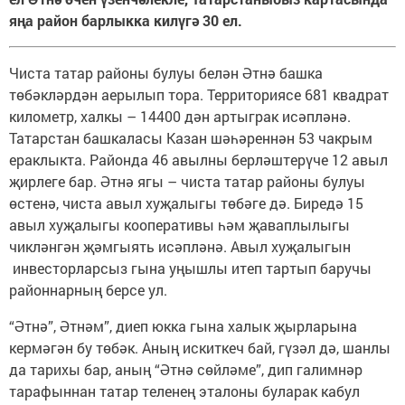
яңа район барлыкка килүгә 30 ел.
Чиста татар районы булуы белән Әтнә башка
төбәкләрдән аерылып тора. Территориясе 681 квадрат
километр, халкы – 14400 дән артыграк исәпләнә.
Татарстан башкаласы Казан шәһәреннән 53 чакрым
ераклыкта. Районда 46 авылны берләштерүче 12 авыл
җирлеге бар. Әтнә ягы – чис­та татар районы булуы
өстенә, чиста авыл хуҗалыгы төбәге дә. Биредә 15
авыл хуҗалыгы кооперативы һәм җаваплылыгы
чикләнгән җәмгыять исәпләнә. Авыл хуҗалыгын
инвесторларсыз гына уңышлы итеп тартып баручы
районнарның берсе ул.
“Әтнә”, Әтнәм”, диеп юкка гына халык җырларына
кермәгән бу төбәк. Аның искиткеч бай, гүзәл дә, шанлы
да тарихы бар, аның “Әтнә сөйләме”, дип галимнәр
тарафыннан татар теленең эталоны буларак кабул