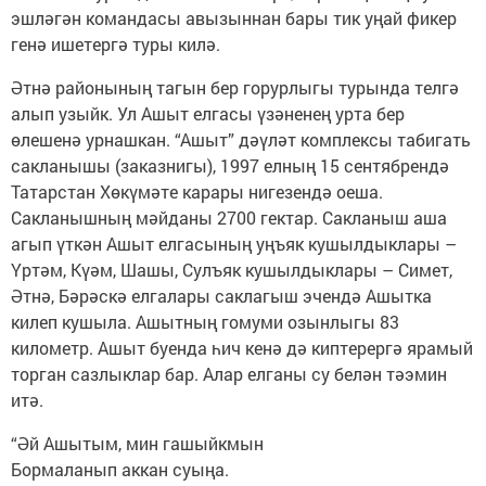
эшләгән командасы авызыннан бары тик уңай фикер
генә ишетергә туры килә.
Әтнә районының тагын бер горурлыгы турында телгә
алып узыйк. Ул Ашыт елгасы үзәненең урта бер
өлешенә урнашкан. “Ашыт” дәүләт комплексы табигать
сакланышы (заказнигы), 1997 елның 15 сентябрендә
Татарстан Хөкүмәте карары нигезендә оеша.
Сакланышның мәйданы 2700 гектар. Сакланыш аша
агып үткән Ашыт елгасының уңъяк кушылдыклары –
Үртәм, Күәм, Шашы, Сулъяк кушылдыклары – Симет,
Әтнә, Бәрәскә елгалары саклагыш эчендә Ашытка
килеп кушыла. Ашытның гомуми озынлыгы 83
километр. Ашыт буенда һич кенә дә киптерергә ярамый
торган сазлыклар бар. Алар елганы су белән тәэмин
итә.
“Әй Ашытым, мин гашыйкмын
Бормаланып аккан суыңа.