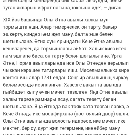
әтием соңгы көннәрендә бик хәсрәтле булды, чөнки
туган якларын ифрат сагына, юксына иде”, – дигән.
XIX йөз башында Олы Әтнә авылы халкы мул
тормышта яши. Алар тимерчелек, он тарту, бакыр
эшкәртү, киндер һәм җеп ману, балта эше белән
шөгыльләнә. Әтнә суы ярындагы Кече Әтнә авылы
кешеләренең дә тормышлары әйбәт. Халык киез итек
һәм эшләпә баса, он тарту белән шөгыльләнә. Урта
Әтнә, Норма авылларында исә Олы Әтнәдән аерылып
чыккан керәшен татарлары яши. Мөселманлыкка кире
кайтканчы алар 1781 елдан Соңгыр авылының чиркәү
биләмәсендә исәпләнгән. Хәзерге вакытта авылда
гыйбадәт кылу өчен мәчет төзелгән. Яңа Әтнә авылы
халкы тәрәзә рамнары ясау, сәгать төзәтү белән
шөгыльләнә. Яңа Әтнәдә вак-төяк сата торган лавка, ә
Кече Әтнәдә ике мосафирханә (постоялый двор) эшли.
Олы Әтнә авылында волость идарәсе, ике мәчет, ике
мәктәп, бер су, дүрт җил тегермәне, ике әйбер ману