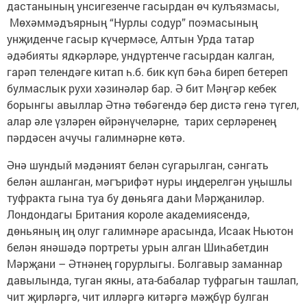
дастанының унсигезенче гасырдан өч кулъязмасы,
Мөхәммәдъярның “Нурлы содур” поэмасының
унҗиденче гасыр күчермәсе, Алтын Урда татар
әдәбияты ядкәрләре, ундүртенче гасырдан калган,
гарәп телендәге китап һ.б. бик күп бәһа биреп бетереп
булмаслык рухи хәзинәләр бар. Ә бит Мәңгәр кебек
борынгы авыллар Әтнә төбәгендә бер дистә генә түгел,
алар әле үзләрен өйрәнүчеләрне, тарих серләренең
пәрдәсен ачучы галимнәрне көтә.
Әнә шундый мәдәният белән сугарылган, сәнгать
белән ашланган, мәгърифәт нуры иңдерелгән уңышлы
туфракта гына туа бу дөньяга даһи Мәрҗаниләр.
Лондондагы Британия короле академиясендә,
дөньяның иң олуг галимнәре арасында, Исаак Ньютон
белән янәшәдә портреты урын алган Шиһабетдин
Мәрҗани – Әтнәнең горурлыгы. Болгавыр заманнар
давылында, туган якны, ата-бабалар туфрагын ташлап,
чит җирләргә, чит илләргә китәргә мәҗбүр булган