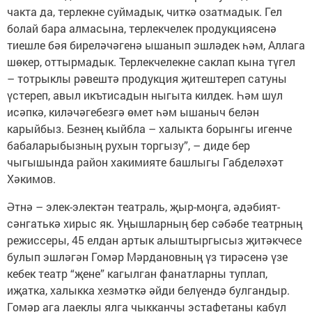
чакта да, терлекне суймадык, читкә озатмадык. Гел
болай бара алмасына, терлекчелек продукциясенә
тиешле бәя биреләчәгенә ышанып эшләдек һәм, Аллага
шөкер, оттырмадык. Терлекчелекне саклап кына түгел
– тотрыклы рәвештә продукция җитештереп сатуны
үстереп, авыл икътисадын ныгыта килдек. Һәм шул
исәпкә, киләчәгебезгә өмет һәм ышаныч белән
карыйбыз. Безнең кыйбла – халыкта борынгы игенче
бабаларыбызның рухын торгызу”, – диде бер
чыгышында район хакимияте башлыгы Габделәхәт
Хәкимов.
Әтнә – элек-электән театраль, җыр-моңга, әдәбият-
сәнгатькә хирыс як. Уңышларның бер сәбәбе театрның
режиссеры, 45 елдан артык алыштыргысыз җитәкчесе
булып эшләгән Гомәр Мәрдановның үз тирәсенә үзе
кебек театр “җене” кагылган фанатларны туплап,
иҗатка, халыкка хезмәткә әйди белүендә булгандыр.
Гомәр ага лаеклы ялга чыкканчы эстафетаны кабул