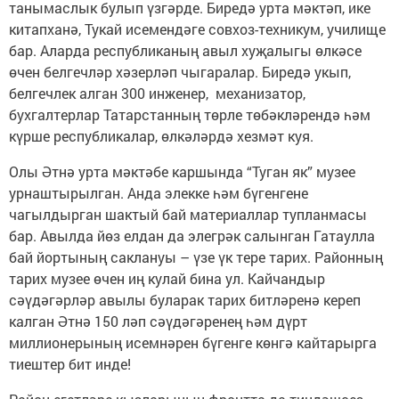
танымаслык булып үзгәрде. Биредә урта мәктәп, ике
китапханә, Тукай исемендәге совхоз-техникум, училище
бар. Аларда республиканың авыл хуҗалыгы өлкәсе
өчен белгечләр хәзерләп чыгаралар. Биредә укып,
белгечлек алган 300 инженер, механизатор,
бухгалтерлар Татарстанның төрле төбәкләрендә һәм
күрше респуб­ликалар, өлкәләрдә хезмәт куя.
Олы Әтнә урта мәктәбе каршында “Туган як” музее
урнаш­тырылган. Анда элекке һәм бүгенгене
чагылдырган шактый бай материаллар тупланмасы
бар. Авылда йөз елдан да элег­рәк салынган Гатаулла
бай йортының саклануы – үзе үк тере тарих. Районның
тарих музее өчен иң кулай бина ул. Кайчандыр
сәүдәгәрләр авылы буларак тарих битләренә кереп
калган Әтнә 150 ләп сәүдәгәренең һәм дүрт
миллионерының исемнәрен бүгенге көнгә кайтарырга
тиештер бит инде!