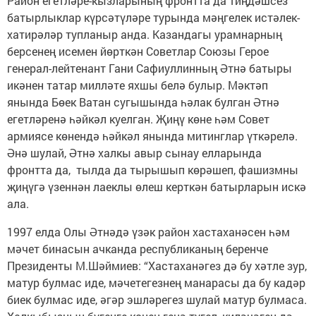
Район егетләре-кызларының фронтта да тиңдәшсез
батырлык­лар күрсәтүләре турында мәңгелек истәлек-
хатирәләр тупланыр анда. Казандагы урамнарның
берсенең исемен йөрткән Советлар Союзы Герое
генерал-лейтенант Гани Сафиуллинның Әтнә батыры
икәнен татар милләте яхшы белә булыр. Мәктәп
янында Бөек Ватан сугышында һәлак булган Әтнә
егетләренә һәйкәл куелган. Җиңү көне һәм Совет
армиясе көнендә һәйкәл янында митинг­лар үткәрелә.
Әнә шулай, Әтнә халкы авыр сынау елларында
фронтта да, тылда да тырышып көрәшеп, фашизмны
җиңүгә үзеннән лаеклы өлеш керткән батырларын искә
ала.
1997 елда Олы Әтнәдә үзәк район хастаханәсен һәм
мәчет бинасын ачканда республиканың беренче
Президенты М.Шәймиев: “Хастаханәгез дә бу хәтле зур,
матур булмас иде, мәчетегезнең манарасы да бу кадәр
биек булмас иде, әгәр эшләрегез шулай матур булмаса.