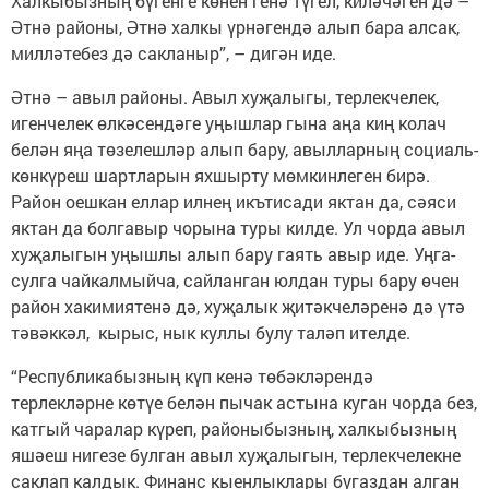
Халкыбызның бүгенге көнен генә түгел, киләчәген дә –
Әтнә районы, Әтнә халкы үрнәгендә алып бара алсак,
милләтебез дә сакланыр”, – дигән иде.
Әтнә – авыл районы. Авыл хуҗалыгы, терлекчелек,
игенчелек өлкәсендәге уңышлар гына аңа киң колач
белән яңа төзелешләр алып бару, авылларның социаль-
көнкүреш шартларын яхшырту мөмкинлеген бирә.
Район оешкан еллар илнең икътисади яктан да, сәяси
яктан да болгавыр чорына туры килде. Ул чорда авыл
хуҗалыгын уңышлы алып бару гаять авыр иде. Уңга-
сулга чайкалмыйча, сайланган юлдан туры бару өчен
район хакимиятенә дә, хуҗалык җитәкчеләренә дә үтә
тәвәккәл, кырыс, нык куллы булу таләп ителде.
“Республикабызның күп кенә төбәкләрендә
терлекләрне көтүе белән пычак астына куган чорда без,
катгый чаралар күреп, районыбызның, халкыбызның
яшәеш нигезе булган авыл хуҗалыгын, терлекчелекне
саклап калдык. Финанс кыенлык­лары бугаздан алган