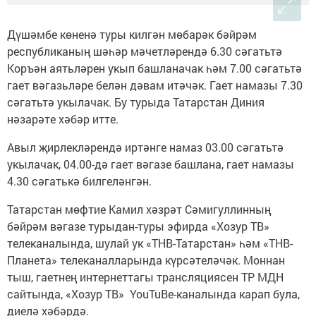
Дүшәмбе көненә туры килгән мөбарәк бәйрәм
республиканың шәһәр мәчетләрендә 6.30 сәгатьтә
Коръән аятьләрен укып башланачак һәм 7.00 сәгатьтә
гает вәгазьләре белән дәвам итәчәк. Гает намазы 7.30
сәгатьтә укылачак. Бу турыда Татарстан Диния
нәзарәте хәбәр итте.
Авыл җирлекләрендә иртәнге намаз 03.00 сәгатьтә
укылачак, 04.00-дә гает вәгазе башлана, гает намазы
4.30 сәгатькә билгеләнгән.
Татарстан мөфтие Камил хәзрәт Сәмигуллинның
бәйрәм вәгазе турыдан-туры эфирда «Хозур ТВ»
телеканалында, шулай ук «ТНВ-Татарстан» һәм «ТНВ-
Планета» телеканалларында күрсәтеләчәк. Моннан
тыш, гаетнең интернеттагы трансляциясен ТР МДН
сайтында, «Хозур ТВ» YouTuBe-каналында карап була,
диелә хәбәрдә.