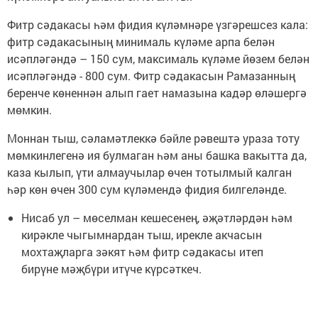
Фитр сәдакасы һәм фидия күләмнәре үзгәрешсез кала:
фитр сәдакасының минималь күләме арпа белән
исәпләгәндә – 150 сум, максималь күләме йөзем белән
исәпләгәндә - 800 сум. Фитр сәдакасын Рамазанның
беренче көненнән алып гает намазына кадәр өләшергә
мөмкин.
Моннан тыш, сәламәтлеккә бәйле рәвештә ураза тоту
мөмкинлегенә ия булмаган һәм аны башка вакытта да,
каза кылып, үти алмаучылар өчен тотылмый калган
һәр көн өчен 300 сум күләмендә фидия билгеләнде.
Нисаб ул – мөселман кешесенең, әҗәтләрдән һәм
кирәкле чыгымнардан тыш, ирекле акчасын
мохтаҗларга зәкят һәм фитр сәдакасы итеп
бирүне мәҗбүри итүче күрсәткеч.