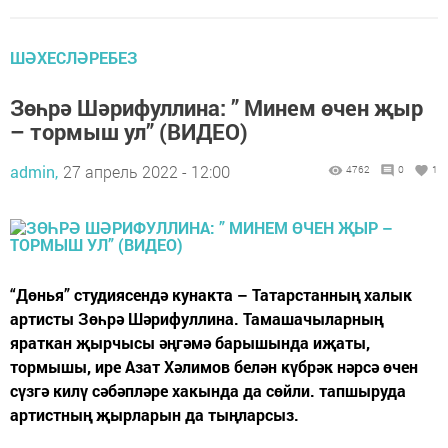
ШӘХЕСЛӘРЕБЕЗ
Зөһрә Шәрифуллина: ” Минем өчен җыр
– тормыш ул” (ВИДЕО)
admin,
27 апрель 2022 - 12:00
4762
0
1
“Дөнья” студиясендә кунакта – Татарстанның халык
артисты Зөһрә Шәрифуллина. Тамашачыларның
яраткан җырчысы әңгәмә барышында иҗаты,
тормышы, ире Азат Хәлимов белән күбрәк нәрсә өчен
сүзгә килү сәбәпләре хакында да сөйли. тапшыруда
артистның җырларын да тыңларсыз.