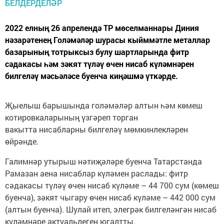
2022 елның 26 апрелендә ТР мөселманнары Диния
нәзарәтенең Голәмәләр шурасы кыйммәтле металлар
базарының тотрыксыз булу шартларында фитр
сәдакасы һәм зәкят түләү өчен нисаб күләмнәрен
билгеләү мәсьәләсе буенча киңәшмә үткәрде.
Җыелыш барышында голәмәләр алтын һәм көмеш
котировкаларының үзгәреп торган
вакытта нисабларны билгеләү мөмкинлекләрен
өйрәнде.
Галимнәр утырыш нәтиҗәләре буенча Татарстанда
Рамазан аена нисаблар күләмен раслады: фитр
сәдакасы түләү өчен нисаб күләме – 44 700 сум (көмеш
буенча), зәкят чыгару өчен нисаб күләме – 442 000 сум
(алтын буенча). Шулай итеп, элегрәк билгеләнгән нисаб
күләмнәре актуальлеген югалтты.