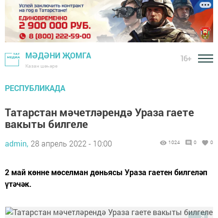
МӘДӘНИ ҖОМГА
16+
Казан шәһәре
РЕСПУБЛИКАДА
Татарстан мәчетләрендә Ураза гаете
вакыты билгеле
admin,
28 апрель 2022 - 10:00
1024
0
0
2 май көнне мөселман дөньясы Ураза гаетен билгеләп
үтәчәк.