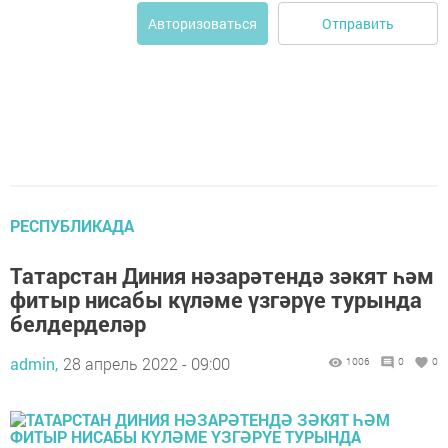
Отправить
Авторизоваться
РЕСПУБЛИКАДА
Татарстан Диния нәзарәтендә зәкят һәм
фитыр нисабы күләме үзгәрүе турында
белдерделәр
admin,
28 апрель 2022 - 09:00
1006
0
0