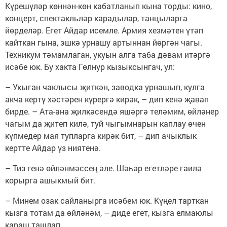
Күрешүләр көннән-көн кабатланып кына торды: кино,
концерт, спектакльләр карадылар, танцыларга
йөрделәр. Егет Айдар исемле. Армия хезмәтен үтәп
кайткан гына, эшкә урнашу артыннан йөргән чагы.
Техникум тәмамлаган, укуын алга таба дәвам итәргә
исәбе юк. Бу хакта Гөлнур кызыксынгач, ул:
– Укыган чаклысы җиткән, заводка урнашып, кулга
акча кертү хәстәрен күрергә кирәк, – дип кенә җавап
бирде. – Ата-ана җилкәсендә яшәргә теләмим, өйләнер
чагым да җитеп килә, туй чыгымнарын каплау өчен
күпмедер мая тупларга кирәк бит, – дип ачыклык
кертте Айдар үз ниятенә.
– Тиз генә өйләнмәссең әле. Шәһәр егетләре гаилә
корырга ашыкмый бит.
– Минем озак сайланырга исәбем юк. Күңел тарткан
кызга тотам да өйләнәм, – диде егет, кызга елмаюлы
караш ташлап.