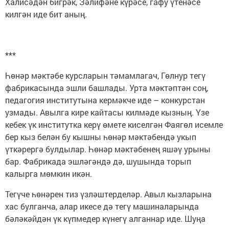
Халисәдән бигрәк, Зәлифәне күрәсе, гафу үтенәсе
килгән иде бит аның.
***
Һөнәр мәктәбе курсларын тәмамлагач, Гөлнур тегү
фабрикасында эшли башлады. Урта мәктәптән соң,
педагогия институтына кермәкче иде – конкурстан
узмады. Авылга кире кайтасы килмәде кызның. Үзе
кебек үк институтка керү өмете киселгән Фаягөл исемле
бер кыз белән бу кышны һөнәр мәктәбендә укып
үткәрергә булдылар. Һөнәр мәктәбенең яшәү урыны
бар. Фабрикада эшләгәндә дә, шушында торып
калырга мөмкин икән.
Тегүче һөнәрен тиз үзләштерделәр. Авыл кызларына
хас булганча, алар икесе дә тегү машиналарында
бәләкәйдән үк күпмедер күнегү алганнар иде. Шуңа