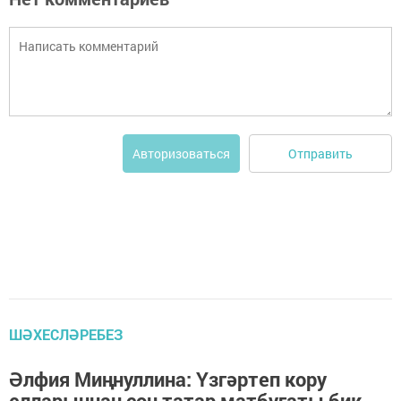
Отправить
Авторизоваться
ШӘХЕСЛӘРЕБЕЗ
Әлфия Миңнуллина: Үзгәртеп кору
елларыннан соң татар матбугаты бик