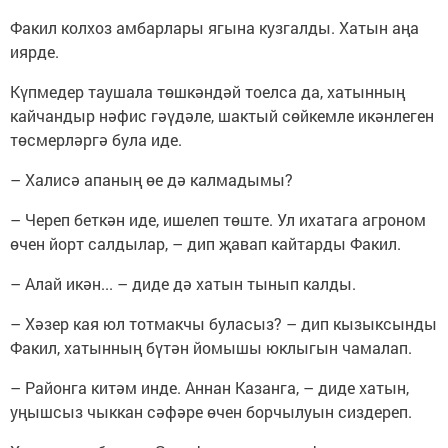
Факил колхоз амбарлары ягына кузгалды. Хатын аңа
иярде.
Күпмедер таушала төшкәндәй тоелса да, хатынның
кайчандыр нәфис гәүдәле, шактый сөйкемле икәнлеген
төсмерләргә була иде.
– Халисә апаның өе дә калмадымы?
– Череп беткән иде, ишелеп төште. Ул ихатага агроном
өчен йорт салдылар, – дип җавап кайтарды Факил.
– Алай икән... – диде дә хатын тынып калды.
– Хәзер кая юл тотмакчы буласыз? – дип кызыксынды
Факил, хатынның бүтән йомышы юклыгын чамалап.
– Районга китәм инде. Аннан Казанга, – диде хатын,
уңышсыз чыккан сәфәре өчен борчылуын сиздереп.