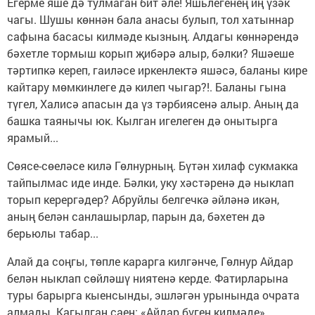
Егерме яше дә тулмаган бит әле! Яшьлегенең иң үзәк
чагы. Шушы көннән бала анасы булып, тол хатыннар
сафына басасы килмәде кызның. Алдагы көннәрендә
бәхетле тормыш корып җибәрә алыр, бәлки? Яшәеше
тәртипкә кереп, гаиләсе иркенлектә яшәсә, баланы кире
кайтару мөмкинлеге дә килеп чыгар?!. Баланы гына
түгел, Халисә апасын да үз тәрбиясенә алыр. Аның да
башка таянычы юк. Кылган игелеген дә онытырга
ярамый...
Сөясе-сөеләсе килә Гөлнурның. Бүтән хилаф сукмакка
тайпылмас иде инде. Бәлки, уку хәстәренә дә ныклап
торып керергәдер? Абруйлы белгечкә әйләнә икән,
аның белән санлашырлар, парын да, бәхетен дә
берьюлы табар...
Алай да соңгы, төпле карарга килгәнче, Гөлнур Айдар
белән ныклап сөйләшү ниятенә керде. Фатирларына
туры барырга кыенсынды, эшләгән урынында очрата
алмады. Кагылган саен: «Айдар бүген килмәде»,