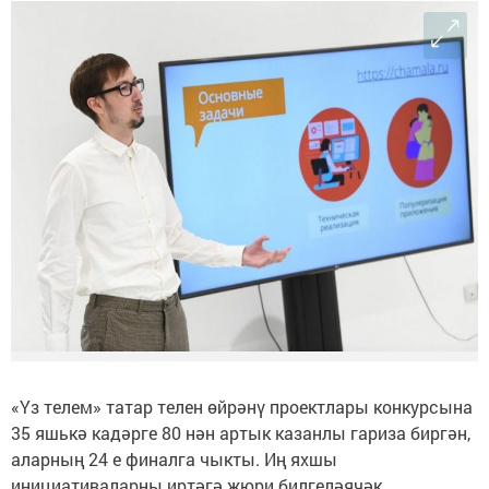
«Үз телем» татар телен өйрәнү проектлары конкурсына
35 яшькә кадәрге 80 нән артык казанлы гариза биргән,
аларның 24 е финалга чыкты. Иң яхшы
инициативаларны иртәгә жюри билгеләячәк.