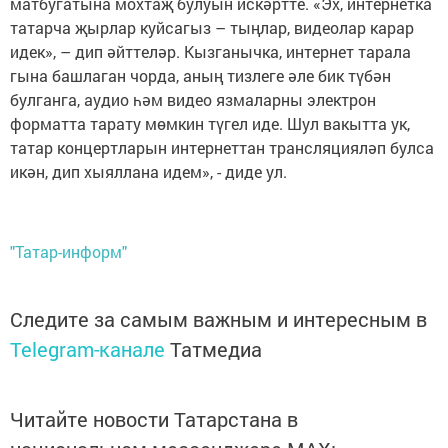
матбугатына мохтаҗ булуын искәртте. «Эх, интернетка
татарча җырлар куйсагыз – тыңлар, видеолар карар
идек», – дип әйттеләр. Кызганычка, интернет тарала
гына башлаган чорда, аның тизлеге әле бик түбән
булганга, аудио һәм видео язмаларны электрон
форматта тарату мөмкин түгел иде. Шул вакытта ук,
татар концертларын интернеттан трансляцияләп булса
икән, дип хыяллана идем», - диде ул.
"Татар-информ"
Следите за самым важным и интересным в
Telegram-канале
Татмедиа
Читайте новости Татарстана в