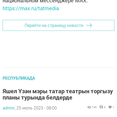
национальном мессенджере MАХ:
https://max.ru/tatmedia
Перейти на страницу новости
РЕСПУБЛИКАДА
Яшел Үзән мэры татар театрын торгызу
планы турында белдерде
admin,
25 июль 2023 - 08:00
745
0
1