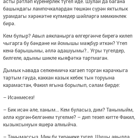
асты рәтләп күренерлек түгел иде. Шулай да багана
башындагы лампочкалардан төшкән сүрән яктылык
урамдагы хәрәкәтне күпмедер шәйләргә мөмкинлек
бирә.
Кем булыр? Авыл аякланырга өлгергәнче бирегә килеп
чыгарга бу бәндәне ни йомышы мәҗбүр иткән? Үтеп
кенә барышымы, әллә адашуымы?.. Угры түгелдер,
билгеле, адымы шикле кыяфәткә тартмаган.
Дымык һавада селкенмичә кагаеп торган карачкыга
тартым гәүдә, каккан казык кебек тын торуына
карамастан, Факил ягына борылып, сәлам бирде:
– Исәнмесез!
– Бик исән әле, ханым... Кем буласыз, дим? Танымыйм,
әллә күргән-белгәнем түгелме? – дип тезеп китте Факил,
кызыксынуын яшерә алмыйча.
– Танымассыз. Мин бу тирәнеке түгел. Шушы авылда