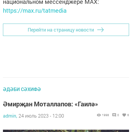
национальном мессенджере MАХ:
https://max.ru/tatmedia
Перейти на страницу новости
ӘДӘБИ СӘХИФӘ
Әмирҗан Моталлапов: «Гаилә»
admin,
24 июль 2023 - 12:00
1998
0
6