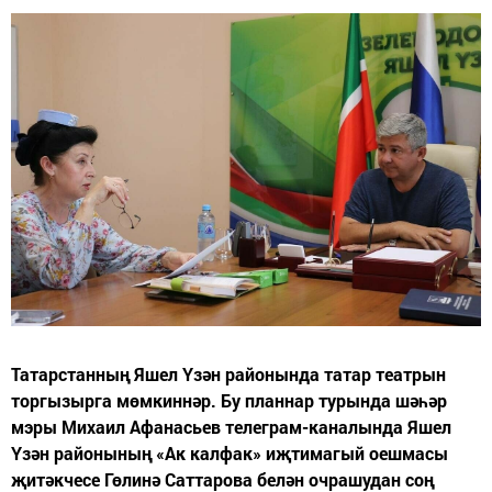
Татарстанның Яшел Үзән районында татар театрын
торгызырга мөмкиннәр. Бу планнар турында шәһәр
мэры Михаил Афанасьев телеграм-каналында Яшел
Үзән районының «Ак калфак» иҗтимагый оешмасы
җитәкчесе Гөлинә Саттарова белән очрашудан соң