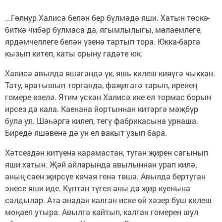
...Гөлнур Халисә белән бер бүлмәдә яши. Хатын төскә-
биткә чибәр булмаса да, ягымлылыгы, мөлаемлеге,
ярдәмчеллеге белән үзенә тартып тора. Юкка-барга
кызып китеп, каты орыну гадәте юк.
Халисә авылда яшәгәндә үк, яшь килеш кияүгә чыккан.
Тату, яратышып торганда, фаҗигагә тарып, иренең
гомере өзелә. Ятим үскән Халисә ике ел тормас борын
ирсез дә кала. Каенана йортыннан китәргә мәҗбүр
була ул. Шәһәргә килеп, тегү фабрикасына урнаша.
Биредә яшәвенә дә ун ел вакыт узып бара.
Хәтсездән китүенә карамастан, туган җирен сагынып
яши хатын. Җәй айларында авылыннан урап килә,
аның саен җирсүе көчәя генә төшә. Авылда бертуган
энесе яши иде. Күптән түгел аны да җир куенына
салдылар. Ата-анадан калган иске өй хәзер буш килеш
моңаеп утыра. Авылга кайтып, калган гомерен шул