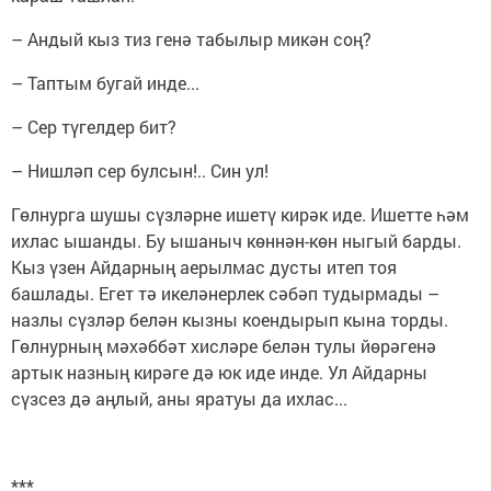
– Андый кыз тиз генә табылыр микән соң?
– Таптым бугай инде...
– Сер түгелдер бит?
– Нишләп сер булсын!.. Син ул!
Гөлнурга шушы сүзләрне ишетү кирәк иде. Ишетте һәм
ихлас ышанды. Бу ышаныч көннән-көн ныгый барды.
Кыз үзен Айдарның аерылмас дусты итеп тоя
башлады. Егет тә икеләнерлек сәбәп тудырмады –
назлы сүзләр белән кызны коендырып кына торды.
Гөлнурның мәхәббәт хисләре белән тулы йөрәгенә
артык назның кирәге дә юк иде инде. Ул Айдарны
сүзсез дә аңлый, аны яратуы да ихлас...
***