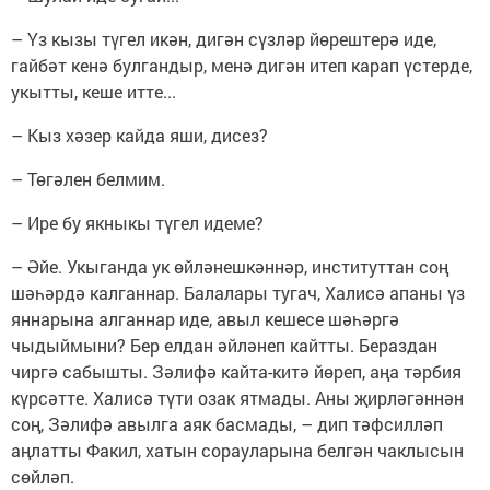
– Үз кызы түгел икән, дигән сүзләр йөрештерә иде,
гайбәт кенә булгандыр, менә дигән итеп карап үстерде,
укытты, кеше итте...
– Кыз хәзер кайда яши, дисез?
– Төгәлен белмим.
– Ире бу якныкы түгел идеме?
– Әйе. Укыганда ук өйләнешкәннәр, институттан соң
шәһәрдә калганнар. Балалары тугач, Халисә апаны үз
яннарына алганнар иде, авыл кешесе шәһәргә
чыдыймыни? Бер елдан әйләнеп кайтты. Бераздан
чиргә сабышты. Зәлифә кайта-китә йөреп, аңа тәрбия
күрсәтте. Халисә түти озак ятмады. Аны җирләгәннән
соң, Зәлифә авылга аяк басмады, – дип тәфсилләп
аңлатты Факил, хатын сорауларына белгән чаклысын
сөйләп.