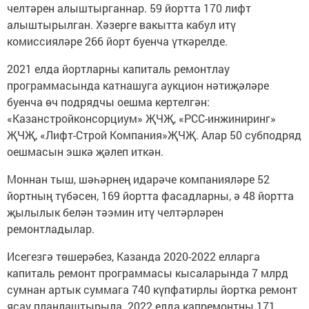
челтәрен алыштырганнар. 59 йортта 170 лифт
алыштырылган. Хәзерге вакытта кабул итү
комиссияләре 266 йорт буенча үткәрелде.
2021 елда йортларны капиталь ремонтлау
программасында катнашуга аукцион нәтиҗәләре
буенча өч подрядчы оешма кертелгән:
«Казанстройконсорциум» ҖЧҖ, «РСС-инжиниринг»
ҖЧҖ, «Лифт-Строй Компания»ҖЧҖ. Алар 50 субподряд
оешмасын эшкә җәлеп иткән.
Моннан тыш, шәһәрнең идарәче компанияләре 52
йортның түбәсен, 169 йортта фасадларны, ә 48 йортта
җылылык белән тәэмин итү челтәрләрен
ремонтладылар.
Исегезгә төшерәбез, Казанда 2020-2022 елларга
капиталь ремонт программасы кысаларында 7 млрд
сумнан артык суммага 740 күпфатирлы йортка ремонт
ясау планлаштырыла. 2022 елда капремонтны 171