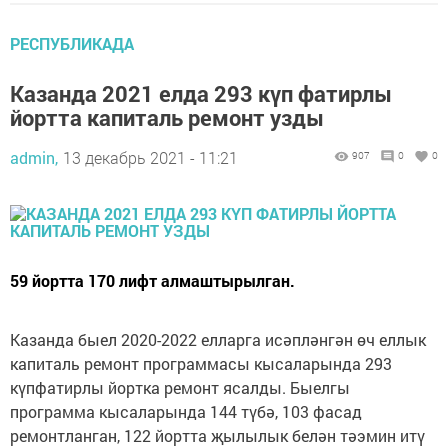
РЕСПУБЛИКАДА
Казанда 2021 елда 293 күп фатирлы
йортта капиталь ремонт узды
admin,
13 декабрь 2021 - 11:21
907
0
0
59 йортта 170 лифт алмаштырылган.
Казанда быел 2020-2022 елларга исәпләнгән өч еллык
капиталь ремонт программасы кысаларында 293
күпфатирлы йортка ремонт ясалды. Быелгы
программа кысаларында 144 түбә, 103 фасад
ремонтланган, 122 йортта җылылык белән тәэмин итү