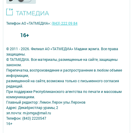
Телефон АО «ТАТМЕДИА»:
(843) 222 09 84
16+
© 2011 - 2026. Филиал АО «ТАТМЕДИА» Мәдәни җомга. Все права
защищены.
© ТАТМЕДИА. Все материалы, размещенные на сайте, защищены
законом.
Перепечатка, воспроизведение и распространение в любом объеме
информации,
размещенной на сайте, возможна только с письменного согласия
редакций.
При поддержке Республиканского агентства по печати и массовым
коммуникациям.
Главный редактор: Лемон Лерон улы Леронов
Адрес: Декабристлар урамы, 2
эл.почта: m-jomga@mail.ru
Телефон: (843) 2220547
16+