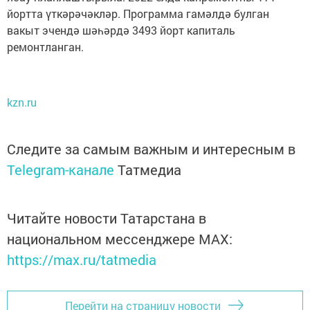
йортта үткәрәчәкләр. Программа гамәлдә булган
вакыт эчендә шәһәрдә 3493 йорт капиталь
ремонтланган.
kzn.ru
Следите за самым важным и интересным в
Telegram-канале
Татмедиа
Читайте новости Татарстана в
национальном мессенджере MАХ:
https://max.ru/tatmedia
Перейти на страницу новости