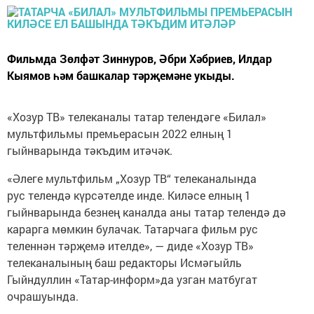
Фильмда Зөлфәт Зиннуров, Әбри Хәбриев, Илдар
Кыямов һәм башкалар тәрҗемәне укыды.
«Хозур ТВ» телеканалы татар телендәге «Билал»
мультфильмы премьерасын 2022 елның 1
гыйнварында тәкъдим итәчәк.
«Әлеге мультфильм „Хозур ТВ“ телеканалында
рус телендә күрсәтелде инде. Киләсе елның 1
гыйнварында безнең каналда аны татар телендә дә
карарга мөмкин булачак. Татарчага фильм рус
теленнән тәрҗемә ителде», — диде «Хозур ТВ»
телеканалының баш редакторы Исмәгыйль
Гыйндуллин «Татар-информ»да узган матбугат
очрашуында.