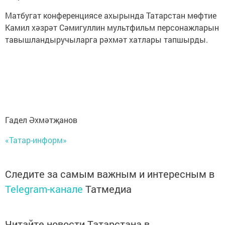
Матбугат конференциясе ахырында Татарстан мөфтие
Камил хәзрәт Сәмигуллин мультфильм персонажларын
тавышландыручыларга рәхмәт хатлары тапшырды.
Гадел Әхмәтҗанов
«Татар-информ»
Следите за самым важным и интересным в
Telegram-канале
Татмедиа
Читайте новости Татарстана в