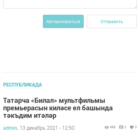
Отправить
Авторизоваться
РЕСПУБЛИКАДА
Татарча «Билал» мультфильмы
премьерасын киләсе ел башында
тәкъдим итәләр
admin,
13 декабрь 2021 - 12:50
988
0
0