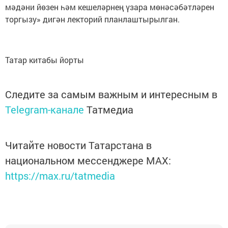
мәдәни йөзен һәм кешеләрнең үзара мөнәсәбәтләрен
торгызу» дигән лекторий планлаштырылган.
Татар китабы йорты
Следите за самым важным и интересным в
Telegram-канале
Татмедиа
Читайте новости Татарстана в
национальном мессенджере MАХ:
https://max.ru/tatmedia