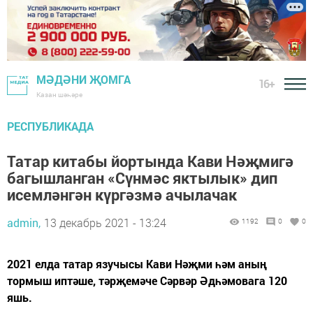
МӘДӘНИ ҖОМГА
16+
Казан шәһәре
РЕСПУБЛИКАДА
Татар китабы йортында Кави Нәҗмигә
багышланган «Сүнмәс яктылык» дип
исемләнгән күргәзмә ачылачак
admin,
13 декабрь 2021 - 13:24
1192
0
0
2021 елда татар язучысы Кави Нәҗми һәм аның
тормыш иптәше, тәрҗемәче Сәрвәр Әдһәмовага 120
яшь.