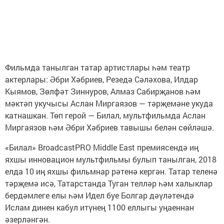
Фильмда танылган татар артистлары һәм театр
актерлары: Әбри Хәбриев, Резедә Сәләхова, Илдар
Кыямов, Зөлфәт Зиннуров, Алмаз Сабирҗанов һәм
мәктәп укучысы Аслан Миргаязов — тәрҗемәне укуда
катнашкан. Төп герой — Билал, мультфильмда Аслан
Миргаязов һәм Әбри Хәбриев тавышы белән сөйләшә.
«Билал» BroadcastPRO Middle East премиясендә иң
яхшы инновацион мультфильмы булып танылган, 2018
елда 10 иң яхшы фильмнар рәтенә кергән. Татар теленә
тәрҗемә исә, Татарстанда Туган телләр һәм халыклар
бердәмлеге елы һәм Идел буе Болгар дәүләтендә
Ислам динен кабул итүнең 1100 еллыгы уңаеннан
әзерләнгән.