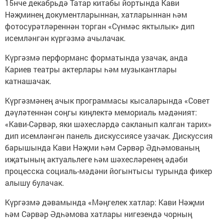
15нче декабрьдә Татар китабы йортында Кави
Нәҗминең документларыннан, хатларыннан һәм
фотосурәтләреннән торган «Сүнмәс яктылык» дип
исемләнгән күргәзмә ачылачак.
Күргәзмә перформанс форматында узачак, анда
Кариев театры актерлары һәм музыкантлары
катнашачак.
Күргәзмәнең ачык программасы кысаларында «Совет
дәүләтеннән соңгы киңлектә мемориаль мәдәният:
«Кави-Сәрвәр, яки шәхесләрдә сакланып калган тарих»
дип исемләнгән панель дискуссиясе узачак. Дискуссия
барышында Кави Нәҗми һәм Сәрвәр Әдһәмованың
иҗатының актуальлеге һәм шәхесләренең әдәби
процесска социаль-мәдәни йогынтысы турында фикер
алышу булачак.
Күргәзмә дәвамында «Мәңгелек хатлар: Кави Нәҗми
һәм Сәрвәр Әдһәмова хатлары нигезендә чорның