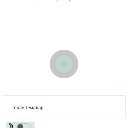
Төрле темалар