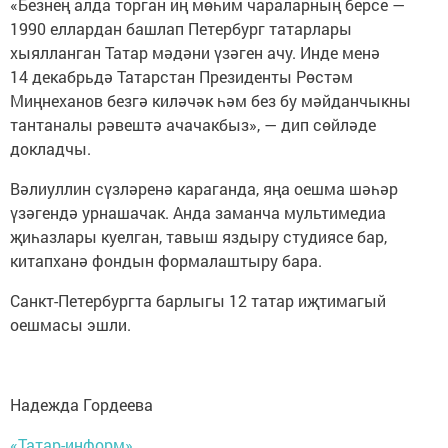
«Безнең алда торган иң мөһим чараларның берсе —
1990 еллардан башлап Петербург татарлары
хыялланган Татар мәдәни үзәген ачу. Инде менә
14 декабрьдә Татарстан Президенты Рөстәм
Миңнеханов безгә киләчәк һәм без бу мәйданчыкны
тантаналы рәвештә ачачакбыз», — дип сөйләде
докладчы.
Вәлиуллин сүзләренә караганда, яңа оешма шәһәр
үзәгендә урнашачак. Анда заманча мультимедиа
җиһазлары куелган, тавыш яздыру студиясе бар,
китапханә фондын формалаштыру бара.
Санкт-Петербургта барлыгы 12 татар иҗтимагый
оешмасы эшли.
Надежда Гордеева
«Татар-информ»