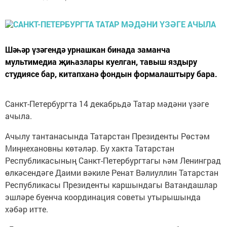
Шәһәр үзәгендә урнашкан бинада заманча
мультимедиа җиһазлары куелган, тавыш яздыру
студиясе бар, китапханә фондын формалаштыру бара.
Санкт-Петербургта 14 декабрьдә Татар мәдәни үзәге
ачыла.
Ачылу тантанасында Татарстан Президенты Рөстәм
Миңнехановны көтәләр. Бу хакта Татарстан
Республикасының Санкт-Петербургтагы һәм Ленинград
өлкәсендәге Даими вәкиле Ренат Вәлиуллин Татарстан
Республикасы Президенты каршындагы Ватандашлар
эшләре буенча координация советы утырышында
хәбәр итте.