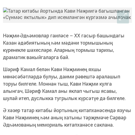
Нәҗми-Әдһәмовлар гаиләсе – ХХ гасыр башындагы
Казан әдәбиятының һәм мәдәни тормышының
күренекле шәхесләре. Аларның тормыш тарихы,
драматик вакыйгаларга бай.
Шәриф Камал белән Кави Нәҗминең яхшы
мөнәсәбәтләрдә булуы, даими рәвештә аралашып
торуы билгеле. Моннан тыш, Кави Нәҗми кулга
алынгач, Шәриф Камал аны яклап чыгыш ясавы,
шулай итеп, дуслыкка тугрылык күрсәтүе дә билгеле.
Ә хәзер татар китабы йортының китапханәсендә язучы
Кави Нәҗминең һәм аның хатыны тәрҗемәче Сәрвәр
Әдһәмованың мемориаль китапханәсе саклана.