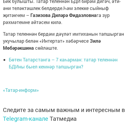
Бик булышты. Татар теленнән БДИ бирәм дигәч, әти-
әни теләктәшлек белдерде.Һәм элекке сыйныф
җитәкчем –
Газизова Диләрә Фидаэловна
га зур
рәхмәтемне әйтәсем килә.
Татар теленнән бердәм дәүләт имтиханын тапшырган
укучылар белән «Интертат» хәбәрчесе
Зилә
Мөбәрәкшина
сөйләште.
Бөтен Татарстанга – 7 каһарман: татар теленнән
БДИны быел кемнәр тапшырган?
«Татар-информ»
Следите за самым важным и интересным в
Telegram-канале
Татмедиа