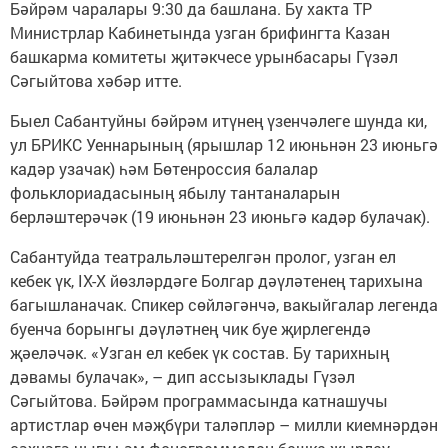
Бәйрәм чаралары 9:30 да башлана. Бу хакта ТР
Министрлар Кабинетында узган брифингта Казан
башкарма комитеты җитәкчесе урынбасары Гүзәл
Сәгыйтова хәбәр итте.
Быел Сабантуйны бәйрәм итүнең үзенчәлеге шунда ки,
ул БРИКС Уеннарының (ярышлар 12 июньнән 23 июньгә
кадәр узачак) һәм Бөтенроссия балалар
фольклориадасының ябылу тантаналарын
берләштерәчәк (19 июньнән 23 июньгә кадәр булачак).
Сабантуйда театральләштерелгән пролог, узган ел
кебек үк, IX-X йөзләрдәге Болгар дәүләтенең тарихына
багышланачак. Спикер сөйләгәнчә, вакыйгалар легенда
буенча борынгы дәүләтнең чик буе җирлегендә
җәеләчәк. «Узган ел кебек үк состав. Бу тарихның
дәвамы булачак», – дип ассызыклады Гүзәл
Сәгыйтова. Бәйрәм программасында катнашучы
артистлар өчен мәҗбүри таләпләр – милли киемнәрдән