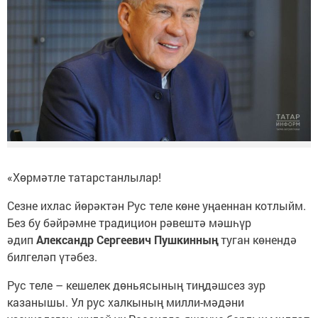
«Хөрмәтле татарстанлылар!
Сезне ихлас йөрәктән Рус теле көне уңаеннан котлыйм.
Без бу бәйрәмне традицион рәвештә мәшһүр
әдип
Александр Сергеевич Пушкинның
туган көнендә
билгеләп үтәбез.
Рус теле – кешелек дөньясының тиңдәшсез зур
казанышы. Ул рус халкының милли-мәдәни