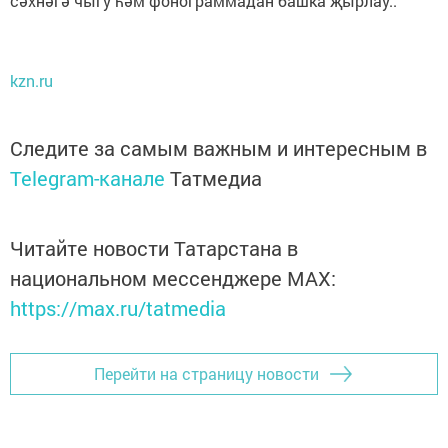
сәхнәгә чыгу һәм фонограммадан башка җырлау..
kzn.ru
Следите за самым важным и интересным в
Telegram-канале
Татмедиа
Читайте новости Татарстана в
национальном мессенджере MАХ:
https://max.ru/tatmedia
Перейти на страницу новости