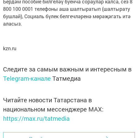
Бердәм пособие билгеләү буенча сораулар калса, сез 8
800 100 0001 телефоны аша шалтыратып (шалтырату
бушлай), Социаль бүлек белгечләренә мөрәҗәгать итә
аласыз.
kzn.ru
Следите за самым важным и интересным в
Telegram-канале
Татмедиа
Читайте новости Татарстана в
национальном мессенджере MАХ:
https://max.ru/tatmedia