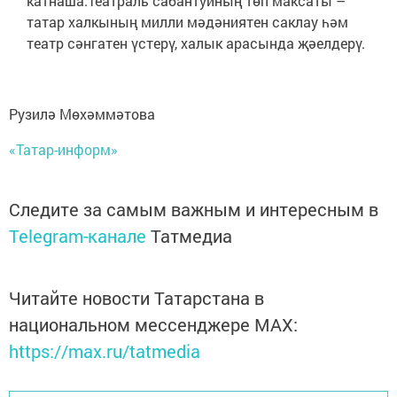
катнаша.Театраль сабантуйның төп максаты –
татар халкының милли мәдәниятен саклау һәм
театр сәнгатен үстерү, халык арасында җәелдерү.
Рузилә Мөхәммәтова
«Татар-информ»
Следите за самым важным и интересным в
Telegram-канале
Татмедиа
Читайте новости Татарстана в
национальном мессенджере MАХ:
https://max.ru/tatmedia