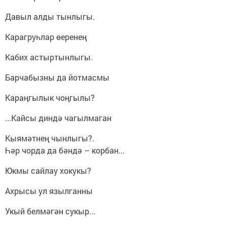
Давыл алды тынлыгы.
Карагруһлар өеренең
Кабих астыртынлыгы.
Барчабызны да йотмасмы
Караңгылык чоңгылы?
...Кайсы диндә чагылмаган
Кыямәтнең чынлыгы?.
Һәр чорда да бәндә – корбан...
Юкмы сайлау хокукы?
Ахрысы ул язылганны
Укый белмәгән сукыр...