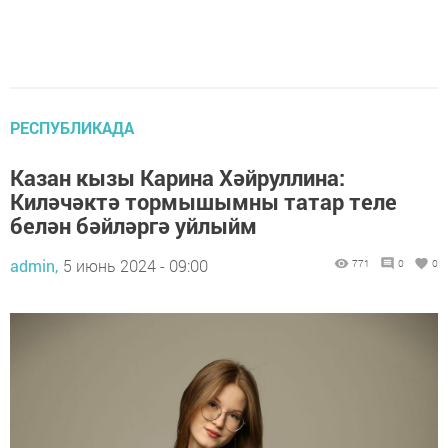
РЕСПУБЛИКАДА
Казан кызы Карина Хәйруллина:
Киләчәктә тормышымны татар теле
белән бәйләргә уйлыйм
admin,
5 июнь 2024 - 09:00
771
0
0