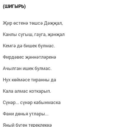
(ШИГЫРЬ)
Җир өстенә төшсә Дәҗҗал,
Канлы сугыш, гауга, җәнҗал
Кемгә дә бишек булмас.
Фирдәвес җәннәтләренә
Ачылган ишек булмас.
Нух көймәсе тиранны да
Кала алмас коткарып.
Сүнәр... сүнәр кабынмаска
Фани дөнья утлары...
Яный бүген тереклеккә