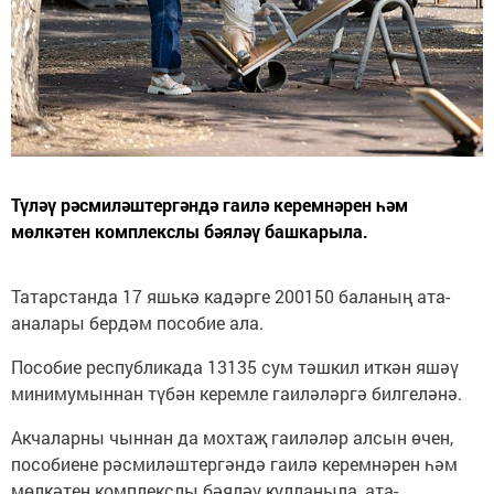
Түләү рәсмиләштергәндә гаилә керемнәрен һәм
мөлкәтен комплекслы бәяләү башкарыла.
Татарстанда 17 яшькә кадәрге 200150 баланың ата-
аналары бердәм пособие ала.
Пособие республикада 13135 сум тәшкил иткән яшәү
минимумыннан түбән керемле гаиләләргә билгеләнә.
Акчаларны чыннан да мохтаҗ гаиләләр алсын өчен,
пособиене рәсмиләштергәндә гаилә керемнәрен һәм
мөлкәтен комплекслы бәяләү кулланыла, ата-