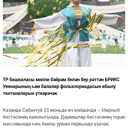
ТР башкаласы милли бәйрәм белән бер рәттән БРИКС
Уеннарының һәм балалар фольклориадасын ябылу
тантаналарын үткәрәчәк.
Казанда Сабантуй 23 июньдә өч мәйданда – Мирный
бистәсенең каенлыгында, Дәрвишләр бистәсенең торак
массивында һәм Аккош урман паркында узачак.