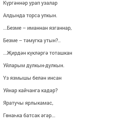
Күргәннәр урап узалар
Алдында торса упкын.
...Безме – иманнан язганнар,
Безме – тәмугка утын?..
...Җирдән күкләргә тоташкан
Уйларым дулкын-дулкын.
Үз язмышы белән инсан
Уйнар кайчанга кадәр?
Яратучы ярлыкамас,
Гөнаһка батсак әгәр...