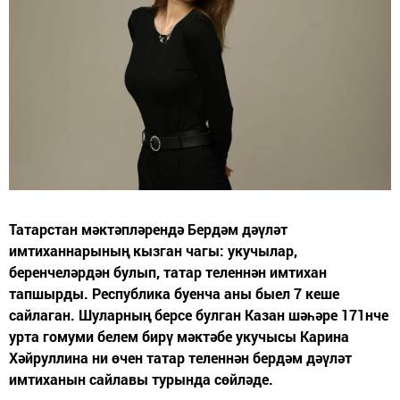
Татарстан мәктәпләрендә Бердәм дәүләт
имтиханнарының кызган чагы: укучылар,
беренчеләрдән булып, татар теленнән имтихан
тапшырды. Республика буенча аны быел 7 кеше
сайлаган. Шуларның берсе булган Казан шәһәре 171нче
урта гомуми белем бирү мәктәбе укучысы Карина
Хәйруллина ни өчен татар теленнән бердәм дәүләт
имтиханын сайлавы турында сөйләде.