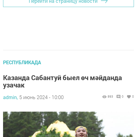
Перейти на страницу новости
РЕСПУБЛИКАДА
Казанда Сабантуй быел өч мәйданда
узачак
admin,
5 июнь 2024 - 10:00
893
0
0