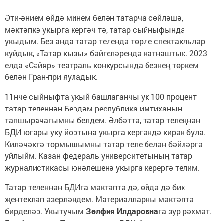
Әти-әнием өйдә минем белән татарча сөйләшә,
мәктәпкә укырга кергәч тә, татар сыйныфында
укыдым. Без анда татар телендә төрле спектакльләр
куйдык, «Татар кызы» бәйгеләрендә катнаштык. 2023
елда «Сәйяр» театраль конкурсында безнең төркем
белән Гран-при яуладык.
11нче сыйныфта укый башлаганчы ук 100 процент
татар теленнән Бердәм республика имтиханын
тапшырачагымны белдем. Әлбәттә, татар телеңнән
БДИ югары уку йортына укырга кергәндә кирәк була.
Киләчәктә тормышымны татар теле белән бәйләргә
уйлыйм. Казан федераль университетының татар
журналистикасы юнәлешенә укырга керергә телим.
Татар теленнән БДИга мәктәптә дә, өйдә дә бик
җентекләп әзерләндем. Материалларны мәктәптә
бирделәр. Укытучым
Зөлфия Илдаровна
га зур рәхмәт.