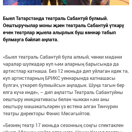
Быел Татарстанда театраль Сабантуй булмый.
Оештыручылар моны җәен театраль Сабантуй үткәрү
өчен театрлар җыела алырлык буш көннәр табып
булмауга бәйләп аңлата.
«Быел театраль Сабантуй була алмый, чөнки мәдәни
чаралар шулкадәр күп һәм аларның барысында да
артистлар катнаша. Без 12 июньдә дип уйлаган идек тә,
күп артистларның БРИКС уеннарында катнашасы
булгач, үткәреп булмыйсын аңладык. Шуңа тагын бер
елга күчә инде», – дип аңлатты Театраль Сабантуйны
оештыру инициативасы белән чыккан һәм аны
оештыру мәшәкатьләрен үз өстенә алган Тинчурин
театры директоры Фәнис Мөсәгыйтов.
«Безнең театр 17 июньдә сезонның соңгы спектаклен