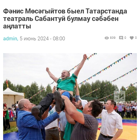
Фәнис Мөсәгыйтов быел Татарстанда
театраль Сабантуй булмау сәбәбен
аңлатты
admin,
5 июнь 2024 - 08:00
839
0
0