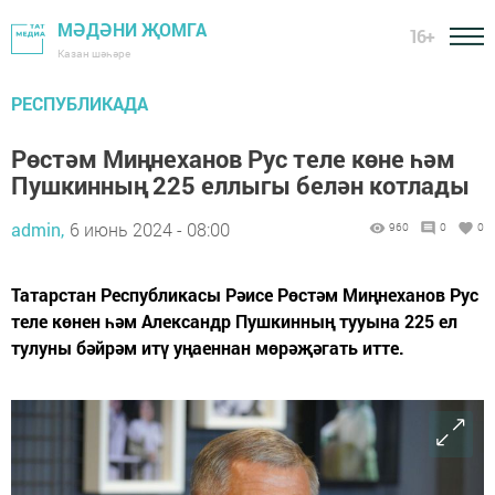
МӘДӘНИ ҖОМГА
16+
Казан шәһәре
РЕСПУБЛИКАДА
Рөстәм Миңнеханов Рус теле көне һәм
Пушкинның 225 еллыгы белән котлады
admin,
6 июнь 2024 - 08:00
960
0
0
Татарстан Республикасы Рәисе Рөстәм Миңнеханов Рус
теле көнен һәм Александр Пушкинның тууына 225 ел
тулуны бәйрәм итү уңаеннан мөрәҗәгать итте.