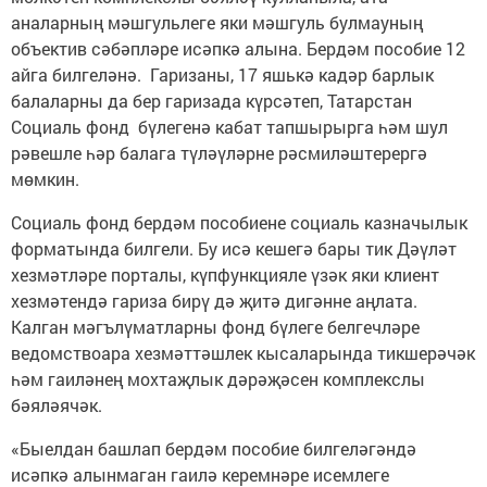
аналарның мәшгульлеге яки мәшгуль булмауның
объектив сәбәпләре исәпкә алына. Бердәм пособие 12
айга билгеләнә. Гаризаны, 17 яшькә кадәр барлык
балаларны да бер гаризада күрсәтеп, Татарстан
Социаль фонд бүлегенә кабат тапшырырга һәм шул
рәвешле һәр балага түләүләрне рәсмиләштерергә
мөмкин.
Социаль фонд бердәм пособиене социаль казначылык
форматында билгели. Бу исә кешегә бары тик Дәүләт
хезмәтләре порталы, күпфункцияле үзәк яки клиент
хезмәтендә гариза бирү дә җитә дигәнне аңлата.
Калган мәгълүматларны фонд бүлеге белгечләре
ведомствоара хезмәттәшлек кысаларында тикшерәчәк
һәм гаиләнең мохтаҗлык дәрәҗәсен комплекслы
бәяләячәк.
«Быелдан башлап бердәм пособие билгеләгәндә
исәпкә алынмаган гаилә керемнәре исемлеге