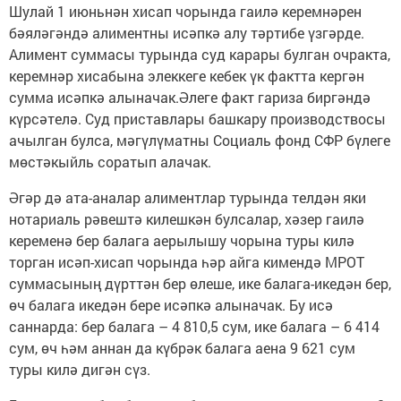
Шулай 1 июньнән хисап чорында гаилә керемнәрен
бәяләгәндә алиментны исәпкә алу тәртибе үзгәрде.
Алимент суммасы турында суд карары булган очракта,
керемнәр хисабына элеккеге кебек үк фактта кергән
сумма исәпкә алыначак.Әлеге факт гариза биргәндә
күрсәтелә. Суд приставлары башкару производствосы
ачылган булса, мәгүлүматны Социаль фонд СФР бүлеге
мөстәкыйль соратып алачак.
Әгәр дә ата-аналар алиментлар турында телдән яки
нотариаль рәвештә килешкән булсалар, хәзер гаилә
кеременә бер балага аерылышу чорына туры килә
торган исәп-хисап чорында һәр айга кимендә МРОТ
суммасының дүрттән бер өлеше, ике балага-икедән бер,
өч балага икедән бере исәпкә алыначак. Бу исә
саннарда: бер балага – 4 810,5 сум, ике балага – 6 414
сум, өч һәм аннан да күбрәк балага аена 9 621 сум
туры килә дигән сүз.