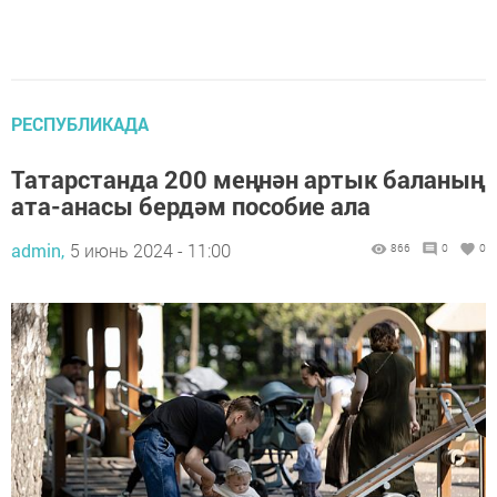
РЕСПУБЛИКАДА
Татарстанда 200 меңнән артык баланың
ата-анасы бердәм пособие ала
admin,
5 июнь 2024 - 11:00
866
0
0