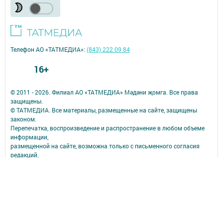
Телефон АО «ТАТМЕДИА»:
(843) 222 09 84
16+
© 2011 - 2026. Филиал АО «ТАТМЕДИА» Мәдәни җомга. Все права
защищены.
© ТАТМЕДИА. Все материалы, размещенные на сайте, защищены
законом.
Перепечатка, воспроизведение и распространение в любом объеме
информации,
размещенной на сайте, возможна только с письменного согласия
редакций.
При поддержке Республиканского агентства по печати и массовым
коммуникациям.
Главный редактор: Лемон Лерон улы Леронов
Адрес: Декабристлар урамы, 2
эл.почта: m-jomga@mail.ru
Телефон: (843) 2220547
16+