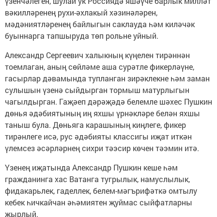
үзенчәлеген, шулай ук Россиядә яшәүче барлык милләт
вәкилләренең рухи-әхлакый хәзинәләрен,
мәдәниятләренең байлыгын саклауда һәм киләчәк
буыннарга тапшыруда төп рольне уйный.
Александр Сергеевич халыкның күңелен тирәннән
тоемлаган, аның сөйләме аша сурәтле фикерләүне,
гасырлар дәвамында тупланган зирәклекне һәм заман
сулышын үзенә сыйдырган тормыш матурлыгын
чагылдырган. Гаҗәеп дәрәҗәдә белемле шәхес Пушкин
дөнья әдәбиятының иң яхшы үрнәкләре белән яхшы
таныш була. Дөньяга карашының киңлеге, фикер
тирәнлеге исә, рус әдәбияты классигы иҗат иткән
үлемсез әсәрләрнең сихри тәэсир көчен тәэмин итә.
Үзенең иҗатында Александр Пушкин кеше һәм
гражданинга хас Ватанга тугрылык, намуслылык,
фидакарьлек, гаделлек, белем-мәгърифәткә омтылу
кебек һичкайчан әһәмиятен җуймас сыйфатларны
җырлый.