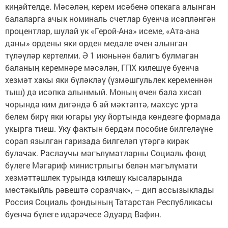
киңәйтелде. Мәсәлән, керем исәбенә опекага алынган
балаларга ачык номиналь счетлар буенча исәпләнгән
процентлар, шулай ук «Герой-Ана» исеме, «Ата-ана
даны» ордены яки орден медале өчен алынган
түләүләр кертелми. Ә 1 июньнән балигъ булмаган
баланың керемнәре мәсәлән, ГПХ килешүе буенча
хезмәт хакы яки бүләкләү (үзмәшгульлек кеременнән
тыш) дә исәпкә алынмый. Моның өчен бала хисап
чорында ким дигәндә 6 ай мәктәптә, махсус урта
белем бирү яки югары уку йортында көндезге формада
укырга тиеш. Уку фактын бердәм пособие билгеләүне
сорап язылган гаризада билгеләп үтәргә кирәк
булачак. Раслаучы мәгълүматларны Социаль фонд
бүлеге Мәгариф министрлыгы белән мәгълүмати
хезмәттәшлек турында килешү кысаларында
мөстәкыйль рәвештә сораячак», – дип ассызыклады
Россия Социаль фондының Татарстан Республикасы
буенча бүлеге идарәчесе Эдуард Вафин.