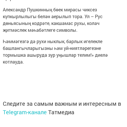
Александр Пушкинның бөек мирасы чиксез
күпкырлылыгы белән аерылып тора. Ул – Рус
дөньясының кодрәте, какшамас рухы, колач
җитмәслек мәһабәтлеге символы.
Һәммәгезгә дә рухи ныклык, барлык игелекле
башлангычларыгызны һәм уй-ниятләрегезне
тормышка ашыруда зур уңышлар телим!» диелә
котлауда.
Следите за самым важным и интересным в
Telegram-канале
Татмедиа