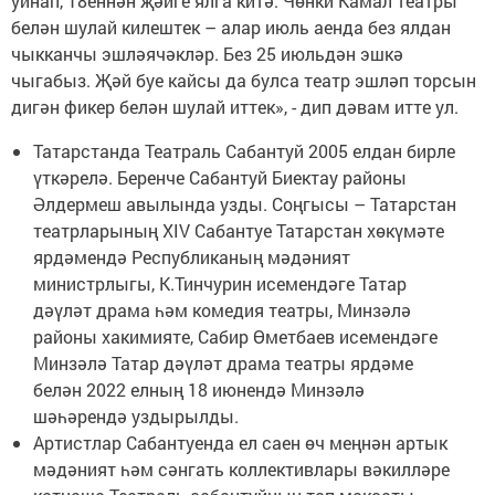
уйнап, 18еннән җәйге ялга китә. Чөнки Камал театры
белән шулай килештек – алар июль аенда без ялдан
чыкканчы эшләячәкләр. Без 25 июльдән эшкә
чыгабыз. Җәй буе кайсы да булса театр эшләп торсын
дигән фикер белән шулай иттек», - дип дәвам итте ул.
Татарстанда Театраль Сабантуй 2005 елдан бирле
үткәрелә. Беренче Сабантуй Биектау районы
Әлдермеш авылында узды. Соңгысы – Татарстан
театрларының XIV Сабантуе Татарстан хөкүмәте
ярдәмендә Республиканың мәдәният
министрлыгы, К.Тинчурин исемендәге Татар
дәүләт драма һәм комедия театры, Минзәлә
районы хакимияте, Сабир Өметбаев исемендәге
Минзәлә Татар дәүләт драма театры ярдәме
белән 2022 елның 18 июнендә Минзәлә
шәһәрендә уздырылды.
Артистлар Сабантуенда ел саен өч меңнән артык
мәдәният һәм сәнгать коллективлары вәкилләре