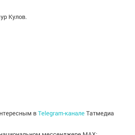
ур Кулов.
интересным в
Telegram-канале
Татмедиа
в национальном мессенджере MАХ: