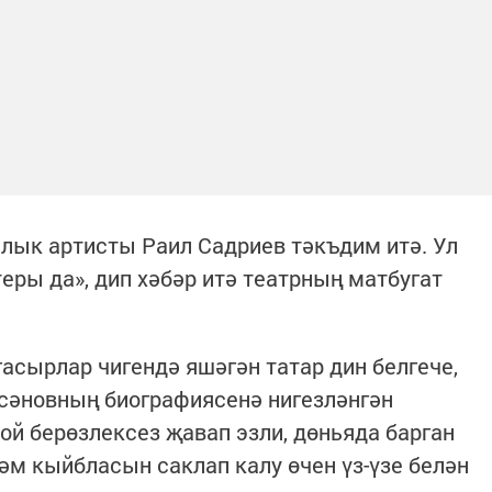
лык артисты Раил Садриев тәкъдим итә. Ул
еры да», дип хәбәр итә театрның матбугат
асырлар чигендә яшәгән татар дин белгече,
сәновның биографиясенә нигезләнгән
ой берөзлексез җавап эзли, дөньяда барган
м кыйбласын саклап калу өчен үз-үзе белән