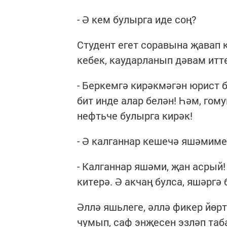
- Ә кем булырга иде соң?
Студент егет соравына җавап 
кебек, каударланып дәвам итте
- Беркемгә кирәкмәгән юрист
бит инде алар белән! Һәм, гом
нефтьче булырга кирәк!
- Ә калганнар кешечә яшәмиме
- Калганнар яшәми, җан асрый!
китерә. Ә акчаң булса, яшәргә 
Әллә яшьлеге, әллә фикер йөр
чумып, саф энҗесен эзләп таба