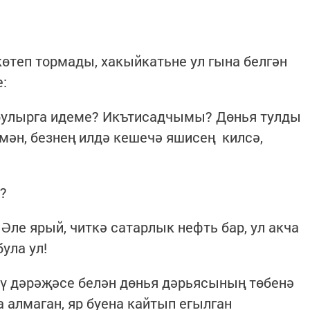
көтеп тормады, хакыйкатьне ул гына белгән
:
 булырга идеме? Икътисадчымы? Дөнья тулды
умән, безнең илдә кешечә яшисең килсә,
?
 Әле ярый, читкә сатарлык нефть бар, ул акча
була ул!
тү дәрәҗәсе белән дөнья дәрьясының төбенә
 алмаган, яр буена кайтып егылган