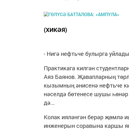
(ХИКӘЯ)
- Нигә нефтьче булырга уйлад
Практикага килгән студентлар
Аяз Баянов. Җавапларның төрл
кызымның әнисенә нефтьче кия
нәселдә бөтенесе шушы һөнәр 
дә...
Колак ияләнгән берәр җөмлә и
инженерын соравына каршы яң