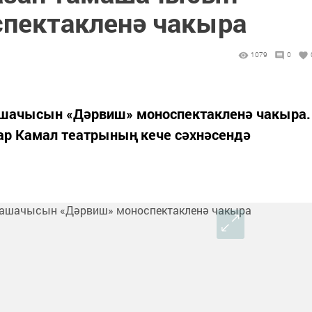
пектакленә чакыра
1079
0
ашачысын «Дәрвиш» моноспектакленә чакыра.
вар Камал театрының кече сәхнәсендә