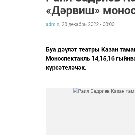
«Дәрвиш» монос
admin,
28 декабрь 2022 - 08:00
Буа дәүләт театры Казан там
Моноспектакль 14,15,16 гыйн
күрсәтеләчәк.