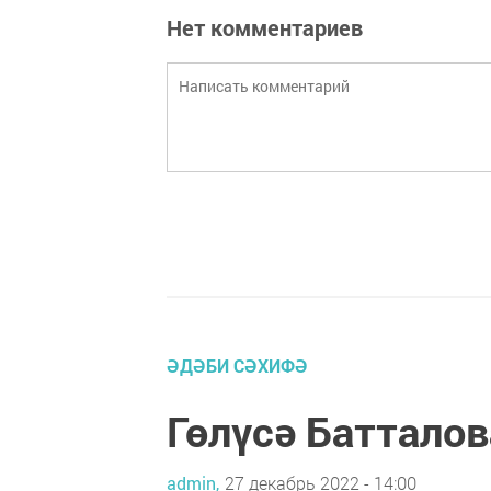
Нет комментариев
ӘДӘБИ СӘХИФӘ
Гөлүсә Батталов
admin,
27 декабрь 2022 - 14:00