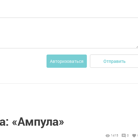
Отправить
Авторизоваться
а: «Ампула»
1415
0