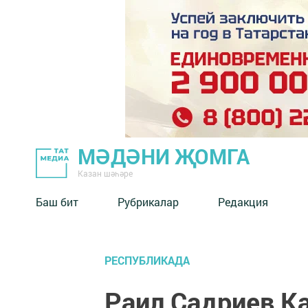
МӘДӘНИ ҖОМГА
Казан шәһәре
Баш бит
Рубрикалар
Редакция
РЕСПУБЛИКАДА
Раил Садриев 