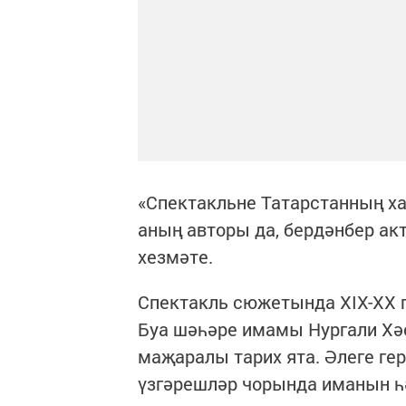
«Спектакльне Татарстанның ха
аның авторы да, бердәнбер акт
хезмәте.
Спектакль сюжетында XIX-XX г
Буа шәһәре имамы Нургали Хә
маҗаралы тарих ята. Әлеге гер
үзгәрешләр чорында иманын һә