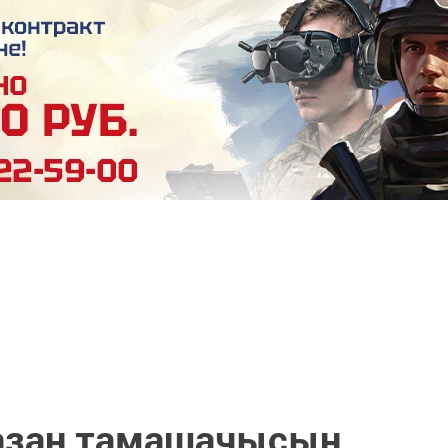
Казан тамашачысын