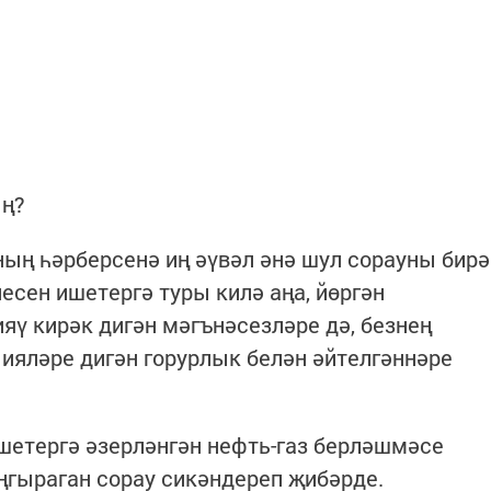
ың?
ның һәрберсенә иң әүвәл әнә шул сорауны бирә
есен ишетергә туры килә аңа, йөргән
ү кирәк дигән мәгънәсезләре дә, безнең
ияләре дигән горурлык белән әйтелгәннәре
шетергә әзерләнгән нефть-газ берләшмәсе
гыраган сорау сикәндереп җибәрде.