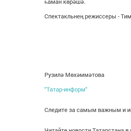
һаман көрәшә.
Спектакльнең режиссеры - Тим
Рузилә Мөхәммәтова
"Татар-информ"
Следите за самым важным и 
Читайте новости Татарстана 