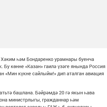
т Хәким һәм Бондаренко урамнары буенча
. Бу көнне «Казан» гаилә үзәге янында Россия
н «Мин күкне сайлыйм!» дип аталган авиация
атьтә башлана. Бәйрәмдә 20 гә якын һава
рона министрлыгы, гражданнар һәм
ан вертолет заводы» ГАҖ һ.б. суднолары