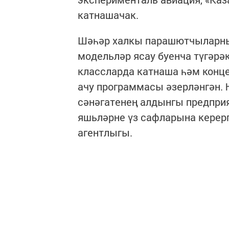
катнашачак.
Шәһәр халкы парашютчыларны
модельләр ясау буенча түгәрә
классларда катнаша һәм конце
ачу программасы әзерләнгән.
сәнәгатенең алдынгы предпри
яшьләрне үз сафларына керерг
агентлыгы.