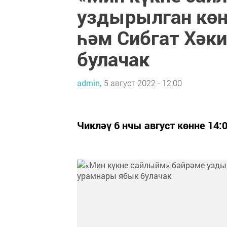
уздырылган көн
һәм Сибгат Хәк
булачак
admin,
5 август 2022 - 12:00
Чикләү 6 нчы август көнне 14:0