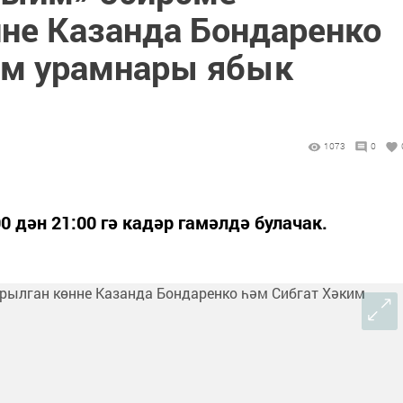
не Казанда Бондаренко
им урамнары ябык
1073
0
0 дән 21:00 гә кадәр гамәлдә булачак.