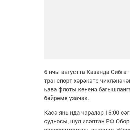
6 нчы августта Казанда Сибга
транспорт хәрәкәте чикләнәчәк
һава флоты көненә багышланга
бәйрәме узачак.
Касә янында чаралар 15:00 сәг
судносы, шул исәптән РФ Обо
эксперименталь авиация, «Каз