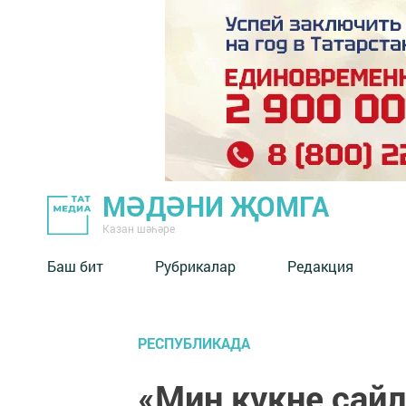
МӘДӘНИ ҖОМГА
Казан шәһәре
Баш бит
Рубрикалар
Редакция
РЕСПУБЛИКАДА
«Мин күкне сай