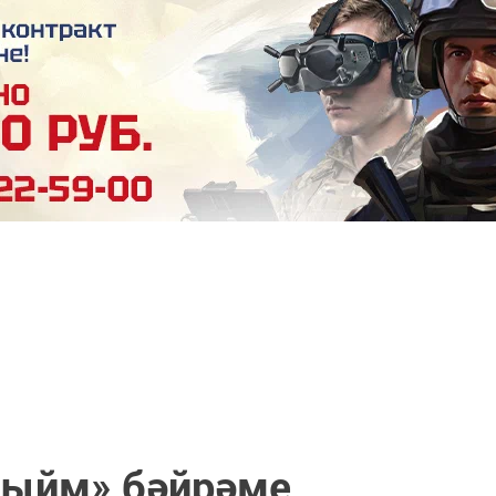
лыйм» бәйрәме