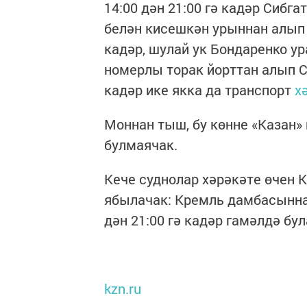
14:00 дән 21:00 гә кадәр Сибг
белән кисешкән урыннан алып
кадәр, шулай ук Бондаренко у
номерлы торак йорттан алып 
кадәр ике якка да транспорт
х
Моннан тыш, бу көнне «Казан»
булмаячак.
Кече суднолар хәрәкәте өчен 
ябылачак: Кремль дамбасынна
дән 21:00 гә кадәр гамәлдә бул
kzn.ru