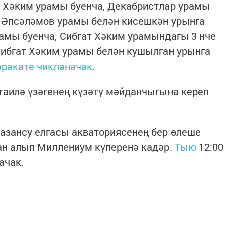
ат Хәким урамы буенча, Декабристлар урамы
 Әпсәләмов урамы белән кисешкән урынга
рамы буенча, Сибгат Хәким урамындагы 3 нче
Сибгат Хәким урамы белән кушылган урынга
әрәкәте чикләнәчәк
.
 гаилә үзәгенең күзәтү мәйданчыгына кереп
Казансу елгасы акваториясенең бер өлеше
н алып Миллениум күперенә кадәр.
Тыю
12:00
ачак.