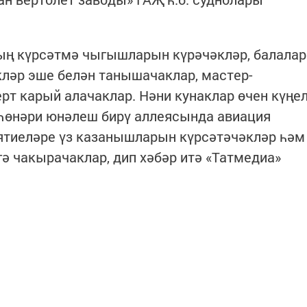
ң күрсәтмә чыгышларын күрәчәкләр, балалар
кләр эше белән танышачаклар, мастер-
рт карый алачаклар. Нәни кунаклар өчен күңе
 Һөнәри юнәлеш бирү аллеясында авиация
ятиеләре үз казанышларын күрсәтәчәкләр һәм
ә чакырачаклар, дип хәбәр итә «Татмедиа»