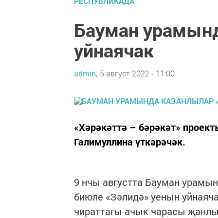
РЕСПУБЛИКАДА
Бауман урамынд
уйнаячак
admin,
5 август 2022 - 11:00
«Хәрәкәттә – бәрәкәт» проект
Галимуллина үткәрәчәк.
9 нчы августта Бауман урамы
биюле «Зәлидә» уенын уйнаяча
чираттагы ачык чарасы җанлы