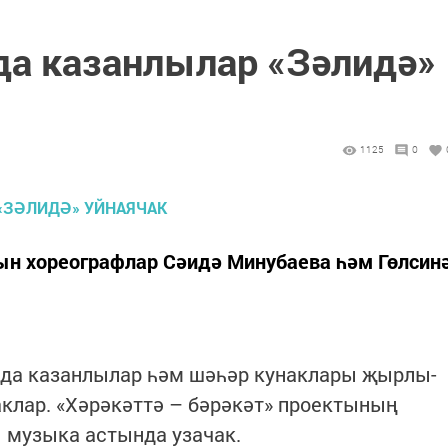
а казанлылар «Зәлидә»
1125
0
ын хореографлар Сәидә Минубаева һәм Гөлсин
нда казанлылар һәм шәһәр кунаклары җырлы-
клар. «Хәрәкәттә – бәрәкәт» проектының
 музыка астында узачак.