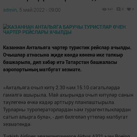
admin,
5 май 2022 - 09:00
941
0
0
Казаннан Антальяга чартер туристик рейслар ачылды.
Очышлар атнасына җиде көндә көненә ике тапкыр
башкарыла, дип хәбәр итә Татарстан башкаласы
аэропортының матбугат хезмәте.
«Антальяга очып китү 2.30 һәм 15.10 сәгатьләрдә
гамәлгә ашырыла. Май ахырында очып китүләр санын
тәүлегенә өчкә кадәр арттыру планлаштырыла.
Турларны туроператорлардан һәм турагентлыклардан
сатып алырга була», - дип билгеләп үттеләр матбугат
хезмәтендә.
Turkish Airlines авиакомпаниясе Airbus A321 һәм Boeing