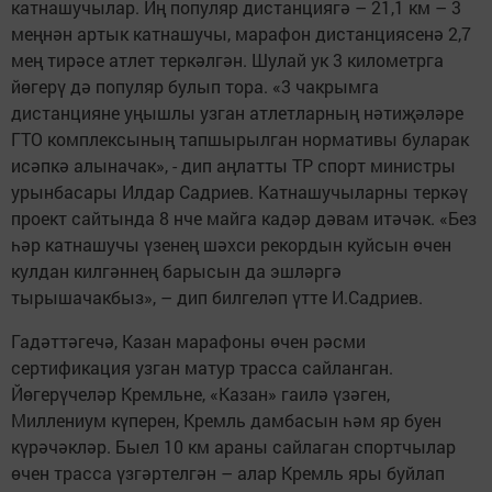
катнашучылар. Иң популяр дистанциягә – 21,1 км – 3
меңнән артык катнашучы, марафон дистанциясенә 2,7
мең тирәсе атлет теркәлгән. Шулай ук 3 километрга
йөгерү дә популяр булып тора. «3 чакрымга
дистанцияне уңышлы узган атлетларның нәтиҗәләре
ГТО комплексының тапшырылган нормативы буларак
исәпкә алыначак», - дип аңлатты ТР спорт министры
урынбасары Илдар Садриев. Катнашучыларны теркәү
проект сайтында 8 нче майга кадәр дәвам итәчәк. «Без
һәр катнашучы үзенең шәхси рекордын куйсын өчен
кулдан килгәннең барысын да эшләргә
тырышачакбыз», – дип билгеләп үтте И.Садриев.
Гадәттәгечә, Казан марафоны өчен рәсми
сертификация узган матур трасса сайланган.
Йөгерүчеләр Кремльне, «Казан» гаилә үзәген,
Миллениум күперен, Кремль дамбасын һәм яр буен
күрәчәкләр. Быел 10 км араны сайлаган спортчылар
өчен трасса үзгәртелгән – алар Кремль яры буйлап