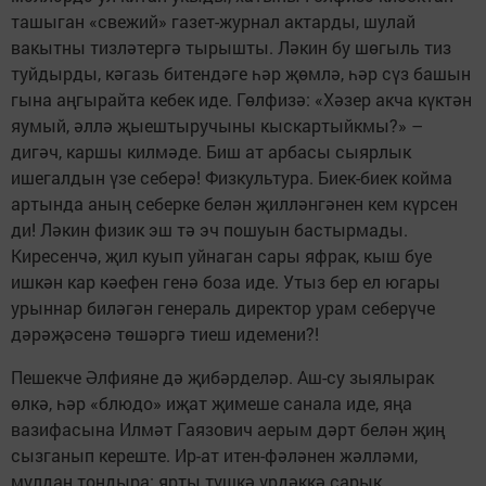
ташыган «свежий» газет-журнал актарды, шулай
вакытны тизләтергә тырышты. Ләкин бу шөгыль тиз
туйдырды, кәгазь битендәге һәр җөмлә, һәр сүз башын
гына аңгырайта кебек иде. Гөлфизә: «Хәзер акча күктән
яумый, әллә җыештыручыны кыскартыйкмы?» –
дигәч, каршы килмәде. Биш ат арбасы сыярлык
ишегалдын үзе себерә! Физкультура. Биек-биек койма
артында аның себерке белән җилләнгәнен кем күрсен
ди! Ләкин физик эш тә эч пошуын бастырмады.
Киресенчә, җил куып уйнаган сары яфрак, кыш буе
ишкән кар кәефен генә боза иде. Утыз бер ел югары
урыннар биләгән генераль директор урам себерүче
дәрәҗәсенә төшәргә тиеш идемени?!
Пешекче Әлфияне дә җибәрделәр. Аш-су зыялырак
өлкә, һәр «блюдо» иҗат җимеше санала иде, яңа
вазифасына Илмәт Гаязович аерым дәрт белән җиң
сызганып кереште. Ир-ат итен-фәләнен жәлләми,
мулдан тондыра: ярты түшкә үрдәккә сарык