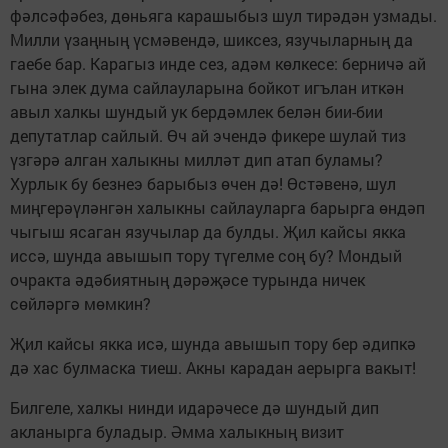
фәлсәфәбез, дөньяга карашыбыз шул тирәдән узмады.
Милли үзаңның үсмәвендә, шиксез, язучыларның дa
гаебе бар. Карагыз инде сез, адәм көлкесе: берничә ай
гына элек дума сайлауларына бойкот игълан иткән
авыл халкы шундый ук бердәмлек белән бии-бии
депутатлар сайлый. Өч ай эчендә фикере шулай тиз
үзгәрә алган халыкны милләт дип атап буламы?
Хурлык бу безнеэ барыбыз өчен дә! Өстәвенә, шул
миңгерәүләнгән халыкны сайлауларга барырга өндәп
чыгыш ясаган язучылар да булды. Җил кайсы якка
иссә, шунда авышып тору түгелме соң бу? Мондый
очракта әдәбиятның дәрәҗәсе турында ничек
cөйләргә мөмкин?
Җил кайсы якка исә, шунда авышып тору бер әдипкә
дә хас булмаска тиеш. Акны карадан аерырга вакыт!
Билгеле, халкы нинди идарәчесе дә шундый дип
акланырга буладыр. Әмма халыкның визит