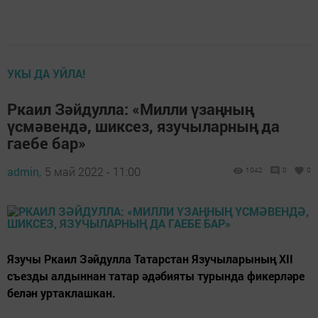
УКЫ ДА УЙЛА!
Ркаил Зәйдулла: «Милли үзаңның
үсмәвендә, шиксез, язучыларның дa
гаебе бар»
admin,
5 май 2022 - 11:00
1042
0
0
Язучы Ркаил Зәйдулла Татарстан Язучыларының XII
съезды алдыннан татар әдәбияты турында фикерләре
белән уртаклашкан.