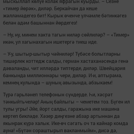
мыскыллап көлүе колак яфрагын куырды. – Сезне
«тимер йөрәк», диләр. Беркайчан да кеше
жәлләмәдегез бит! Кырык өченче үлчәмле бәтинкәгез
белән адәм башыннан йөрдегез!
– Ну, ну, минем хакта тагын ниләр сөйлиләр? – «Тимер»
икән, ул хагынахагын ишетергә тиеш иде.
– У-у, шытыр-шытыр чәйниләр! Түбәсе болытларны
тишәрлек коттедж салды, герман хастаханәсендә генә
дәваланды, чит илләрдә типтерде, диләр. Швейцария
банкында миллионнары чери, диләр. И-и, аптырама,
кемнең кулында – шуның авызында, абзыкаем!
Түрә гарьләнеп телефонын сүндерде. Һи, хәсрәт
тәнкыйтьчеләр! Аның байлыгы – чеметем тоз. Бүген ил
тулы угры! Әйе, йорт салды, гаражына ике машина
кертеп бикләде. Хәзер диңгезне абзар артыннан да
якынрак күрә халык. Ике-өч сәгать оч та кайнар комда
ауна! «Бүтән сораштырып вакланмыйм», дисә дә,