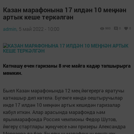
Казан марафонына 17 илдән 10 меңнән
артык кеше теркәлгән
admin,
5 май 2022 - 10:00
993
0
0
Катнашу өчен гаризаны 8 нче майга кадәр тапшырырга
мөмкин.
Быел Казан марафонында 12 мең йөгерергә яратучы
катнашыр дип көтелә. Бүгенге көндә оештыручылар
инде 17 илдән 10 меңнән артык кешедән гаризалар
кабул иткән. Алар арасында марафонда һәм
ярыммарафонда Россия чемпионы Федор Шутов,
йөгерү стартлары җиңүчесе һәм призеры Александра
Морозова да бар. Бу елның марафонын оештыру