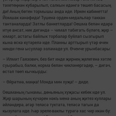
тәхетеңнән кубарылып, салкын идәнгә төшеп басасың
ди! Аның бөтен тормышы анда иде. Иркен кабинетта!
Йомшак кәнәфидә! Түшенә орден-медальләр таккан
тантаналарда! Затлы банкетларда! Оешма белән идарә
итүе ансат, ник дигәндә – чимал табигать бүләге, җир –
юмарт, астагы байлык торбалар буйлап сызгырып
кына өскә күтәрелә иде. Планны арттырып үтәр өчен
нинди генә ысуллар эзләмәде ул. Өченче урынбасары:
– Илмәт Гаязович, без бит инде җирнең җелегенә хәтле
суырабыз, бәлки, норма белән чикләнергәдер, – дигәч,
өстәл төеп кычкырды:
– Өйрәтмә, маңка! Монда мин хуҗа! – диде.
Оешманың гынамы, дөньяның хуҗасы кебек иде ул.
Җир шарының күчәрен нәкъ менә аның җитез куллары
әйләндерә, әгәр теләсә туктата, теләсә тагын да
кызулата иде. Һәр эреле-ваклы түрәгә хас чир икән бу: