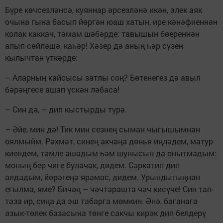
Бүре көчсезләнсә, куяннар әрсезләнә икән, элек аяк
очына гына басып йөргән юаш хатын, ире кәнәфиеннән
колак каккач, тәмам шәбәрде: тавышын бөереннән
алып сөйләшә, каһәр! Хәзер дә аның һәр сүзен
кылычтан үткәрде:
– Аларның кайсысы затлы соң? Бөтенегез дә авыл
бәрәңгесе ашап үскән ләбаса!
– Син дә, – дип кыстырды түрә.
– Әйе, мин дә! Тик мин сезнең сыман чыгышымнан
оялмыйм. Рәхмәт, синең акчаңа дөнья иңләдем, матур
киендем, тәмле ашадым һәм шунысын да онытмадым:
моның бер чиге булачак, дидем. Сәркатип дип
алдадым, йөрәгеңә ярамас, дидем. Урындыгыңнан
егылма, яме? Бичәң – чәчтарашта чәч кисүче! Син тап-
таза ир, сиңа да эш табарга мөмкин. Әнә, баганага
азык-төлек базасына төнге сакчы кирәк дип белдерү