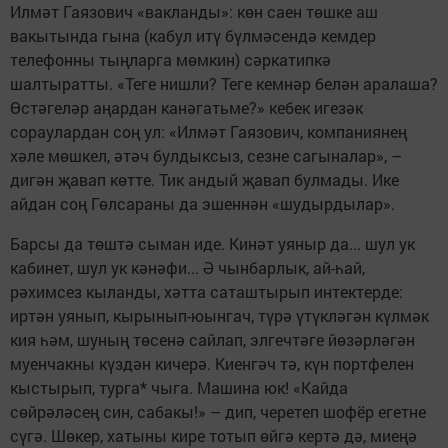
Илмәт Гаязович «вакланды»: көн саен төшке аш
вакытында гына (кабул итү бүлмәсендә кемдер
телефонны тыңларга мөмкин) сәркатипкә
шалтыратты. «Теге нишли? Теге кемнәр белән аралаша?
Өстәгеләр аңардан канәгатьме?» кебек игезәк
сораулардан соң ул: «Илмәт Гаязович, компаниянең
хәле мөшкел, әтәч булдыксыз, сезне сагыналар», –
дигән җавап көтте. Тик андый җавап булмады. Ике
айдан соң Гөлсараны да эшеннән «шудырдылар».
Барсы да төштә сыман иде. Кинәт уяныр да... шул ук
кабинет, шул ук кәнәфи... Ә чынбарлык, ай-һай,
рәхимсез кыланды, хәтта саташтырып интектерде:
иртән уянып, кырынып-юынгач, түрә үтүкләгән күлмәк
кия һәм, шуның төсенә сайлап, элгечтәге йөзәрләгән
муенчакны күздән кичерә. Киенгәч тә, күн портфелен
кыстырып, турга* чыга. Машина юк! «Кайда
сөйрәләсең син, сабакы!» – дип, черетеп шофёр егетне
сүгә. Шөкер, хатыны кире тотып өйгә кертә дә, миеңә