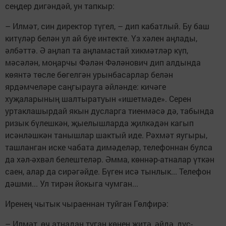
сеңдер дигәндәй, ун тапкыр:
– Илмәт, син директор түгел, – дип кабатлый. Бу баш
китүләр белән ул ай буе интекте. Үз хәлен аңлады,
әлбәттә. Ә аңлап та аңламастай хикмәтләр күп,
мәсәлән, моңарчы Фәлән Фәләнович дип алдында
көянтә төсле бөгелгән урынбасарлар белән
ярдәмчеләре саңгырауга әйләнде: кичәге
хуҗаларының шалтыратуын «ишетмәде». Серен
уртаклашырдай якын дусларга тиенмәсә дә, табында
ризык бүлешкән, җыелышларда җилкәдән кагып
исәнләшкән танышлар шактый иде. Рәхмәт яугыры,
ташланган иске чабата димәделәр, телефоннан булса
да хәл-әхвәл белештеләр. Әмма, көннәр-атналар үткән
саен, алар да сирәгәйде. Бүген исә тынлык... Телефон
дәшми... Ул тирән йокыга чумган...
Иренең чытык чыраеннан туйган Гөлфирә:
– Илмәт, өч атнадан туган көнең җитә, әйдә, дус-