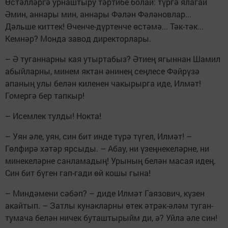
Өстәлләргә урнаштыру тәртибе болай: түргә ялагай
Әмин, аннары мин, аннары Фәлән Фәләновлар...
Дәльше киттек! Өченче-дүртенче өстәмә... Тәк-тәк...
Кемнәр? Монда завод директорлары.
– Ә туганнарны кая утыртабыз? Әтиең ягыннан Шамил
абыйларны, минем яктан әнинең сеңлесе Фәйрүзә
апаның улы белән киленен чакырырга иде, Илмәт!
Гомергә бер тапкыр!
– Исемлек тулды! Нокта!
– Уян әле, уян, син бит инде түрә түгел, Илмәт! –
Гөлфирә хәтәр ярсыды. – Абау, ни үзеңнекеләрне, ни
минекеләрне санламадың! Урының белән масая идең.
Син бит бүген гап-гади өй кошы гына!
– Миндәмени сәбәп? – диде Илмәт Гаязович, күзен
акайтып. – Затлы кунакларны өтек әтрәк-әләм туган-
тумача белән ничек буташтырыйм ди, ә? Уйла әле син!