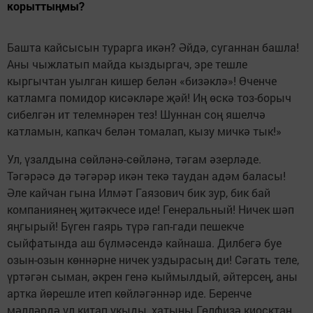
корыттыңмы?
Башта кайсысын турарга икән? Әйдә, суганнан башла!
Аны чыжлатып майда кыздыргач, эре тешле
кыргычтан уылган кишер белән «бизәклә»! Өченче
катламга помидор кисәкләре җәй! Иң өскә тоз-борыч
сибелгән ит телемнәрен тез! Шуннан соң яшелчә
катламын, капкач белән томалап, кызу мичкә тык!»
Ул, үзалдына сөйләнә-сөйләнә, тәгам әзерләде.
Тәгәрәсә дә тәгәрәр икән текә таудан адәм баласы!
Әле кайчан гына Илмәт Гаязович бик зур, бик бай
компаниянең җитәкчесе иде! Генеральный! Ничек шәп
яңгырый! Бүген гаярь түрә гап-гади пешекче
сыйфатында аш бүлмәсендә кайнаша. Дилбегә буе
озын-озын көннәрне ничек уздырасың ди! Сәгать теле,
үртәгән сыман, әкрен генә кыймылдый, әйтерсең, аны
артка йөрешле итеп көйләгәннәр иде. Беренче
мәлләрдә ул китап укыды, хатыны Гөлфизә киосктан