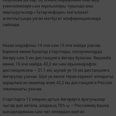
үзенчәлекләре һәм яңалыклары турында аны
оештыручылар «Татар-информ» мәгълүмат
агентлыгында узган матбугат конференциясендә
сөйләде.
Казан марафоны 14 нче һәм 15 нче майда узачак.
Беренче көнне балалар стартлары, ползункиларда
йөгерү һәм 3 км дистанциягә йөгерү булачак. Якшәмбе
көнне, 15 нче майда, 42,2 км һәм ярыммарафон
дистанциясенә – 21,1 км, шулай ук 10 км дистанциягә
йөгерүләр узачак. Шул ук көнне терәк-хәрәкәт аппараты
зарарланган кешеләр өчен 42,2 км дистанциягә Россия
чемпионаты узачак.
Стартларга 12 меңнән артык йөгерергә яратучылар
чыгар дип көтелә, аларның 70% ы – Россиянең башка
шәһәрләреннән һәм чит илләрдән килгән