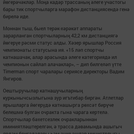
йөгерәчәкләр. Моңа кадәр трассаның әлеге участогы
бары тик спортчыларга марафон дистанциясендә генә
бирелә иде.
Моннан тыш, быел терәк-хәрәкәт аппараты
зарарланган спортчыларның 42,2 км дистанциягә
йөгерүе рәсми статус алды. Хәзер ярышлар Россия
чемпионаты статусына ия. «15 ләп спортчы
катнашачак, алар арасында әлеге категориядә ил
чемпионын сайлап алачаклар», – дип билгеләп үтте
Timerman спорт чаралары сериясе директоры Вадим
Янгиров.
Оештыручылар катнашучыларның
куркынычсызлыгына зур игътибар биргән. Атлетлар
ярышларга йөгерүдә катнашырга рөхсәт бирүче
белешмә булган очракта гына чарага кертелә.
Спортчылар бәхетсезлек очракларыннан
иминиятләштерелгән, ә трасса дәвамында ашыгыч
ярдәм бригадалары һәм эчке эшләр министрлыгы