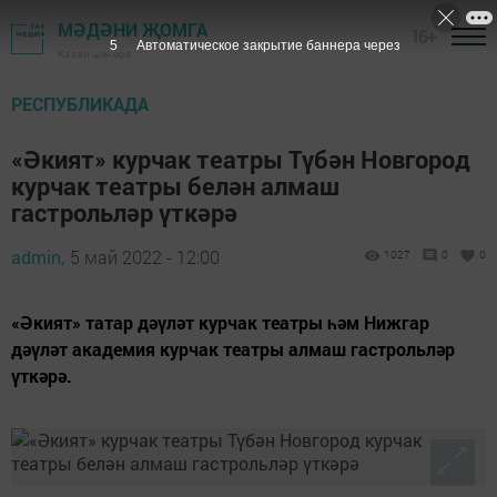
МӘДӘНИ ҖОМГА
16+
4
Автоматическое закрытие баннера через
Казан шәһәре
РЕСПУБЛИКАДА
«Әкият» курчак театры Түбән Новгород
курчак театры белән алмаш
гастрольләр үткәрә
admin,
5 май 2022 - 12:00
1027
0
0
«Әкият» татар дәүләт курчак театры һәм Нижгар
дәүләт академия курчак театры алмаш гастрольләр
үткәрә.