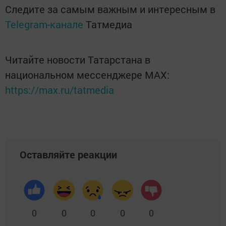
Следите за самым важным и интересным в
Telegram-канале
Татмедиа
Читайте новости Татарстана в
национальном мессенджере MАХ:
https://max.ru/tatmedia
Оставляйте реакции
0
0
0
0
0