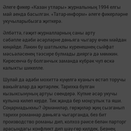
Әлеге фикер «Казан утлары» журналының 1994 елгы
май аенда басылган. «Татар-информ» әлеге фикерләрне
укучыларыбызга җиткерә.
Әлбәттә, гәҗит-журналларның саны арту
сәбәпле әдәби әсәрләрне дөньяга чыгару өчен мәйдан
киңәйде. Ләкин бу шатлыклы күренешнең сыйфат
мәсьәләсенең тәэсире булмады дияргә дә мөмкин.
Киресенчә бу болганчык заманда күбрәк чүп өскә
калыкты шикелле.
Шулай да әдәби мохиттә күңелгә куаныч өстәп торучы
вакыйгалар да җитәрлек. Тарихка булган
кызыксынуның артуы сөендерә. Күпме әсәр укучы
кулына килеп керде. Тик җанда бер моңсулык та яши.
Соңармадыкмы? Әрмәниләр, гөрҗиләр җиң сызганып
тарихи романнар дөньяга чыгарганда, без бит
производство романы дип, колхоз рәисе белән парторг
арасындагы конфликт дип шау-гөр килдек. Безнең