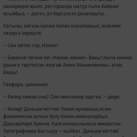
ишләреңне җыеп, ресторанда матур гына бәйрәм
ясыйбыз, – дигәч, ул берсүзсез ризалашты.
Хатыны, кәгазь-каләм белән коралланып, исемлек
төзергә кереште.
– Син әйтеп тор, Илмәт!
– Беренче тегене яз! «Кемне, кемне!» Вакытлыча минем
урынга төртелгән ялагай Әмин Маликовичны, атаң
башы!
Гөлфирә, шикләнеп:
– Килер микән соң? Син пенсионер картка, – диде.
– Килер! Дәльше киттек! Унлап кунакның исем-
фамилиясен алтын буяу белән каймаларбыз.
Дәрәҗәләре буенча. Калганнарыныкын көмештән.
Типографиядә бастыру – кыйбат. Дәльше киттек!