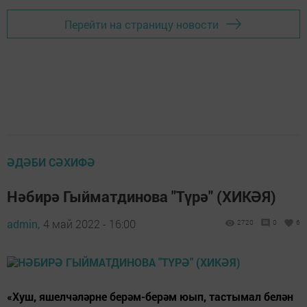
Перейти на страницу новости
ӘДӘБИ СӘХИФӘ
Нәбирә Гыйматдинова "Түрә" (ХИКӘЯ)
admin,
4 май 2022 - 16:00
2720
0
6
«Хуш, яшелчәләрне берәм-берәм юып, тастымал белән