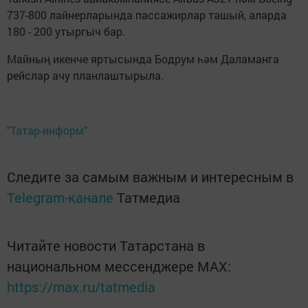
737-800 лайнерларында пассажирлар ташый, аларда
180 - 200 утыргыч бар.
Майның икенче яртысында Бодрум һәм Даламанга
рейслар ачу планлаштырыла.
"Татар-информ"
Следите за самым важным и интересным в
Telegram-канале
Татмедиа
Читайте новости Татарстана в
национальном мессенджере MАХ:
https://max.ru/tatmedia