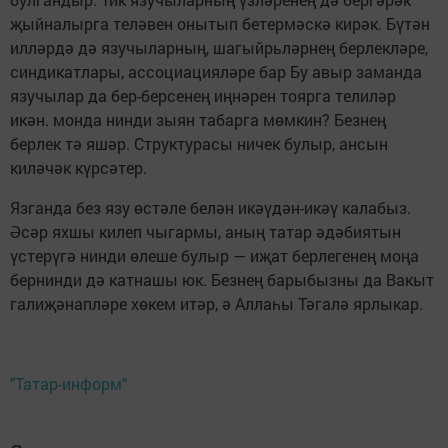
җыйналырга теләвен онытып бетермәскә кирәк. Бүтән
илләрдә дә язучыларның, шагыйрьләрнең берлекләре,
синдикатлары, ассоциацияләре бар Бу авыр заманда
язучылар да бер-берсенең иңнәрен тоярга телиләр
икән. монда нинди зыян табарга мөмкин? Безнең
берлек тә яшәр. Структурасы ничек булыр, ансын
киләчәк күрсәтер.
Язганда без язу өстәле белән икәүдән-икәү калабыз.
Әсәр яхшы килеп чыгармы, аның татар әдәбиятын
үстерүгә нинди өлеше булыр — иҗат берлегенең моңа
бернинди дә катнашы юк. Безнең барыбызны да Вакыт
галиҗәнапләре хөкем итәр, ә Аллаһы Тәгалә ярлыкар.
"Татар-информ"