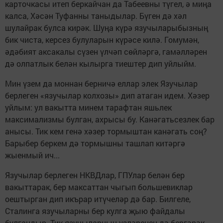
карточкасы итеп беркайчан да Табеевны түгел, ә миңа
калса, Хәсән Туфанны таныдылар. Бүген дә хәл
шулайрак булса кирәк. Шуңа күрә язучыларыбызның
бик чиста, керсез булуларын күрәсе килә. Гомумән,
әдәбият аксакалы сүзен үлчәп сөйләргә, гамәлләрен
дә олпатлык белән кылырга тиештер дип уйлыйм.
Мин үзем да моннан берничә еллар элек Язучылар
берлеген «язучылар колхозы» дип атаган идем. Хәзер
уйлым: ул вакытта минем тарафтан яшьлек
максимализмы булган, ахрысы бу. Канәгатьсезлек бар
анысы. Тик кем генә хәзер тормыштан канәгать соң?
Барыбер беркем дә тормышны ташлап китәргә
жыенмый ич...
Язучылар берлеген НКВДлар, ГПУлар белән бер
вакыттарак, бер максаттан чыгып большевиклар
оештырган дип икърар итүчеләр дә бар. Билгеле,
Сталинга язучыларны бер кулга җыю файдалы
булгандыр. Тик язучыларның үзләренең дә бергәрәк