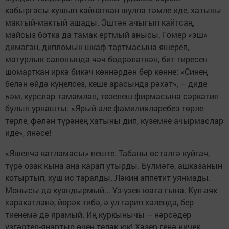
кабыргасы кушып кайнаткан шулпа тәмле иде, хатыны
мактый-мактый ашады. Эштән ачыгып кайтсаң,
майсыз ботка да тамак ертмый анысы. Гомер «эш»
димәгән, дипломын шкаф тартмасына яшереп,
матурлык салонында чәч бөдрәләткән, бит тиресен
шомарткан иркә бикәч көннәрдән бер көнне: «Синең
белән өйдә күңелсез, кеше арасында рәхәт», – диде
һәм, курслар тәмамлап, төзелеш фирмасына сәркатип
булып урнашты. «Ярый әле фамилияләребез төрле-
төрле, фәлән түрәнең хатыны дип, күземне ачырмаслар
иде», янәсе!
«Яшелчә катламасы» пеште. Табаны өстәлгә куйгач,
түрә озак кына аңа карап утырды. Бүлмәгә, ашказанын
котыртып, хуш ис таралды. Ләкин аппетит уянмады.
Монысы да куандырмый... Үз-үзен юата гына. Кул-аяк
хәрәкәтләнә, йөрәк тибә, ә ул гарип хәлендә, бер
тиенемә дә ярамый. Иң куркынычы – нәрсәдер
үзгәртер-яңартыр өчен теләк юк! Хәзер генә ничек,