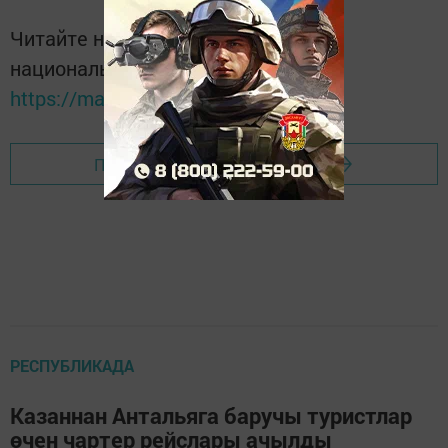
Читайте новости Татарстана в
национальном мессенджере MАХ:
https://max.ru/tatmedia
Перейти на страницу новости
РЕСПУБЛИКАДА
Казаннан Антальяга баручы туристлар
өчен чартер рейслары ачылды