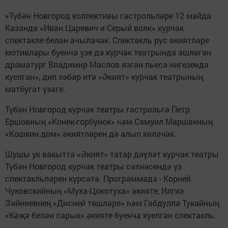
«Түбән Новгород коллективы гастрольләре 12 майда
Казанда «Иван Царевич и Серый волк» курчак
спектакле белән ачылачак. Спектакль рус әкиятләре
мотивлары буенча үзе дә курчак театрында эшләгән
драматург Владимир Маслов язган пьеса нигезендә
куелган», дип хәбәр итә «Әкият» курчак театрының
матбугат үзәге.
Түбән Новгород курчак театры гастрольгә Петр
Ершовның «Конек-горбунок» һәм Самуил Маршакның
«Кошкин дом» әкиятләрен дә алып киләчәк.
Шушы ук вакытта «Әкият» татар дәүләт курчак театры
Түбән Новгород курчак театры сәхнәсендә үз
спектакльләрен күрсәтә. Программада - Корней
Чуковскийның «Муха-Цокотуха» әкияте, Илгиз
Зәйниевнең «Дисней төшләре» һәм Габдулла Тукайның
«Кәҗә белән сарык» әкияте буенча куелган спектакль.