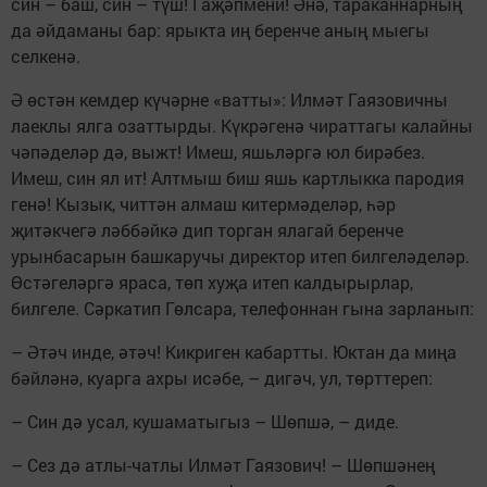
син – баш, син – түш! Гаҗәпмени! Әнә, тараканнарның
да әйдаманы бар: ярыкта иң беренче аның мыегы
селкенә.
Ә өстән кемдер күчәрне «ватты»: Илмәт Гаязовичны
лаеклы ялга озаттырды. Күкрәгенә чираттагы калайны
чәпәделәр дә, выжт! Имеш, яшьләргә юл бирәбез.
Имеш, син ял ит! Алтмыш биш яшь картлыкка пародия
генә! Кызык, читтән алмаш китермәделәр, һәр
җитәкчегә ләббәйкә дип торган ялагай беренче
урынбасарын башкаручы директор итеп билгеләделәр.
Өстәгеләргә яраса, төп хуҗа итеп калдырырлар,
билгеле. Сәркатип Гөлсара, телефоннан гына зарланып:
– Әтәч инде, әтәч! Кикриген кабартты. Юктан да миңа
бәйләнә, куарга ахры исәбе, – дигәч, ул, төрттереп:
– Син дә усал, кушаматыгыз – Шөпшә, – диде.
– Сез дә атлы-чатлы Илмәт Гаязович! – Шөпшәнең