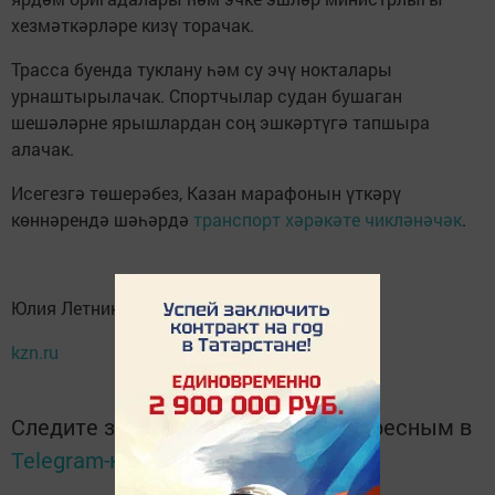
хезмәткәрләре кизү торачак.
Трасса буенда туклану һәм су эчү нокталары
урнаштырылачак. Спортчылар судан бушаган
шешәләрне ярышлардан соң эшкәртүгә тапшыра
алачак.
Исегезгә төшерәбез, Казан марафонын үткәрү
көннәрендә шәһәрдә
транспорт хәрәкәте чикләнәчәк
.
Юлия Летникова
kzn.ru
Следите за самым важным и интересным в
Telegram-канале
Татмедиа