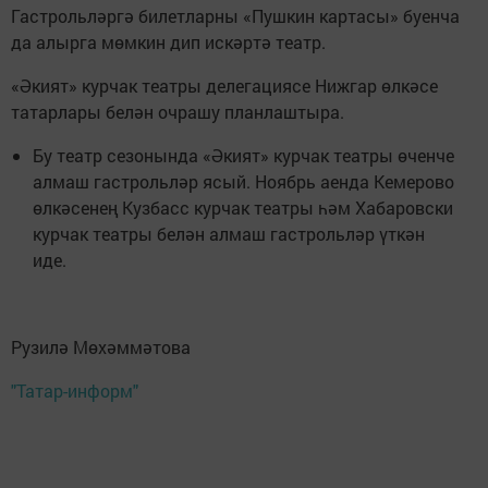
Гастрольләргә билетларны «Пушкин картасы» буенча
да алырга мөмкин дип искәртә театр.
«Әкият» курчак театры делегациясе Нижгар өлкәсе
татарлары белән очрашу планлаштыра.
Бу театр сезонында «Әкият» курчак театры өченче
алмаш гастрольләр ясый. Ноябрь аенда Кемерово
өлкәсенең Кузбасс курчак театры һәм Хабаровски
курчак театры белән алмаш гастрольләр үткән
иде.
Рузилә Мөхәммәтова
"Татар-информ"