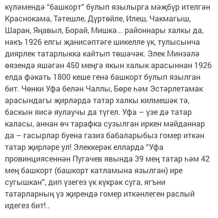
күләмендә “башкорт” булып язылырга мәҗбүр ителгән
Краснокама, Тәтешле, Дүртөйле, Илеш, Чакмагыш,
Шаран, Яңавыл, Борай, Мишкә... районнары халкы да,
нәкъ 1926 елгы җанисәптәге шикелле үк, тулысынча
диярлек татарлыкка кайтып төшәчәк. Элек Минзәлә
өязендә яшәгән 450 меңгә якын халык арасыннан 1926
елда фәкать 1800 кеше генә башкорт булып язылган
бит. Чөнки Уфа белән Чаллы, Бөре һәм Эстәрлетамак
арасындагы җирләрдә татар халкы килмешәк тә,
баскын яисә яулаучы да түгел. Уфа – үзе дә татар
каласы, аннан өч тарафка сузылган иркен мәйданнар
да – гасырлар буена газиз бабаларыбыз гомер иткән
татар җирләре ул! Элеккерәк елларда “Уфа
провинциясеннән Пугачев явында 39 мең татар һәм 42
мең башкорт (башкорт катламына язылган) ире
сугышкан”, дип үзегез үк күкрәк суга, ягъни
татарларның үз җирендә гомер иткәнлеген раслый
идегез бит!..