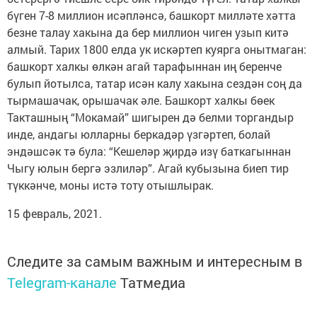
бүген 7-8 миллион исәпләнсә, башкорт милләте хәтта
безне талау хакына да бер миллион чиген узып китә
алмый. Тарих 1800 елда ук искәртеп куярга онытмаган:
башкорт халкы өлкән агай тарафыннан иң беренче
булып йотылса, татар исән калу хакына сездән соң да
тырмашачак, орышачак әле. Башкорт халкы бөек
Такташның “Мокамай” шигырен дә белми торгандыр
инде, андагы юлларны беркадәр үзгәртеп, болай
эндәшсәк тә була: “Кешеләр җирдә изү баткагыннан
Чыгу юлын бергә эзлиләр”. Агай кубызына биеп тир
түккәнче, моны истә тоту отышлырак.
15 февраль, 2021.
Следите за самым важным и интересным в
Telegram-канале
Татмедиа