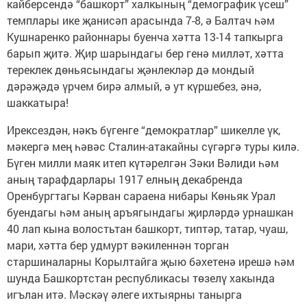
кайберсендә “башкорт” халкының “демографик үсеш”
темплары ике җанисәп арасында 7-8, ә Балтач һәм
Кушнаренко районнары буенча хәтта 13-14 тапкырга
барып җитә. Җир шарындагы бер генә милләт, хәтта
тереклек дөньясындагы җәнлекләр дә мондый
дәрәҗәдә үрчем бирә алмый, ә ут күршебез, әнә,
шаккатыра!
Ирексездән, нәкъ бүгенге “демократлар” шикелле үк,
мәкергә мең һәвәс Сталин-атакайны сүгәргә туры килә.
Бүген милли маяк итеп күтәрелгән Зәки Вәлиди һәм
аның тарафдарлары 1917 елның декабренда
Оренбургтагы Кәрван сараена нибары Көньяк Урал
буендагы һәм аның аръягындагы җирләрдә урнашкан
40 лап кына волостьтан башкорт, типтәр, татар, чуаш,
мари, хәтта бер удмурт вәкиленнән торган
старшиналарны Корылтайга җыю бәхетенә ирешә һәм
шунда Башкортстан республикасы төзелү хакында
игълан итә. Мәскәү әлеге ихтыярны танырга