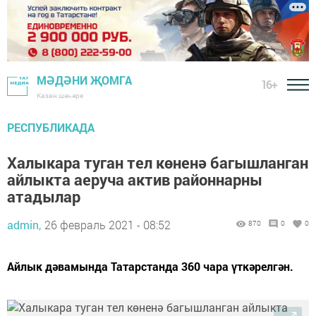
МӘДӘНИ ҖОМГА
16+
Казан шәһәре
РЕСПУБЛИКАДА
Халыкара туган тел көненә багышланган
айлыкта аеруча актив районнарны
атадылар
admin,
26 февраль 2021 - 08:52
870
0
0
Айлык дәвамында Татарстанда 360 чара үткәрелгән.