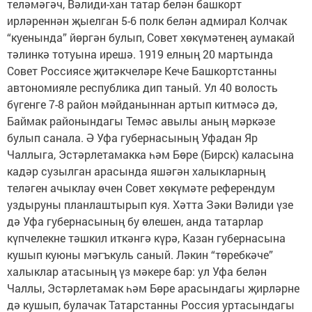
теләмәгәч, Вәлиди-хан татар белән башкорт
ирләреннән җыелган 5-6 полк белән адмирал Колчак
“куенында” йөргән булып, Совет хөкүмәтенең аумакай
тәлинкә тотуына ирешә. 1919 елның 20 мартында
Совет Россиясе җитәкчеләре Кече Башкорт­станны
автономияле респуб­лика дип таный. Ул 40 волость
бүгенге 7-8 район мәйданыннан артып китмәсә дә,
Баймак районындагы Темәс авылы аның мәркәзе
булып санала. Ә Уфа губернасының Уфадан Яр
Чаллыга, Эстәрлетамакка һәм Бөре (Бирск) каласына
кадәр сузылган арасында яшәгән халыкларның
теләген ачыклау өчен Совет хөкүмәте референдум
уздыруны планлаштырып куя. Хәтта Зәки Вәлиди үзе
дә Уфа губернасының бу өлешен, анда татарлар
күпчелекне тәшкил иткәнгә күрә, Казан губернасына
кушып куюны мәгъкуль саный. Ләкин “төребкәче”
халыклар атасының үз мәкере бар: ул Уфа белән
Чаллы, Эстәрлетамак һәм Бөре арасындагы җирләрне
дә кушып, булачак Татарстанны Россия уртасындагы