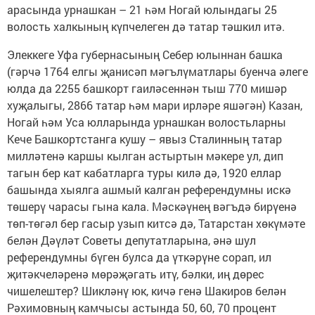
арасында урнашкан – 21 һәм Ногай юлындагы 25
волость халкының күпчелеген дә татар тәшкил итә.
Элеккеге Уфа губернасының Себер юлыннан башка
(гәрчә 1764 елгы җанисәп мәгълүматлары буенча әлеге
юлда да 2255 башкорт гаиләсеннән тыш 770 мишәр
хуҗалыгы, 2866 татар һәм мари ирләре яшәгән) Казан,
Ногай һәм Уса юлларында урнашкан волостьларны
Кече Башкортстанга кушу – явыз Сталинның татар
милләтенә каршы кылган астыртын мәкере ул, дип
тагын бер кат кабатларга туры килә дә, 1920 еллар
башында хыялга ашмый калган референдумны искә
төшерү чарасы гына кала. Мәскәүнең вәгъдә бирүенә
төп-төгәл бер гасыр узып китсә дә, Татарстан хөкүмәте
белән Дәүләт Советы депутатларына, әнә шул
референдумны бүген булса да үткәрүне сорап, ил
җитәкчеләренә мөрәҗәгать итү, бәлки, иң дөрес
чишелештер? Шикләнү юк, кичә генә Шакиров белән
Рәхимовның камчысы астында 50, 60, 70 процент