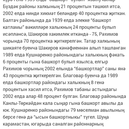
Бүздәк районы халкының 21 процентын тәшкил итсә,
2002 елда нинди хикмәт беләндер 40 процентка җиткән.
Балтач районында да 1939 елда элекке “башкорт
катламы” вәкилләре халыкның 24 проценты булып
исәпләнсә, Шакиров хакимлек иткәндә - 75, Рәхимов
чорында 70 процентка җиткерелгән. Татар халкының
шикаяте буенча Шакиров кәнәфиеннән алып ташланган
1989 елда Кушнаренко районындагы халыкның фәкать
6 проценты гына башкорт булып язылса, елгыр
Рәхимов чорының 2002 елында “башкортлар” саны янә
43 процентка җиткерелгән. Благовар буенча да 1989
елда башкортлар райондагы халыкның 8 генә
процентын хасил итсә, Рәхимов табаны астындагы
2002 елда алар 48 процент булган. Благовар районында
Канлы-Төркәйдән кала сыңар гына башкорт авылы да
юк. Кушнаренко районындагы 79 мөселман авылының
берсе генә дә “ысын башкортныкы” түгел. Шуңа
карамастан, югарыда саналган районнарның