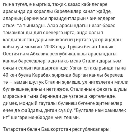
гына түгел, ә кыргыз, таҗик, казах кабиләләре
арасында да кораллы бәрелешләр канат җәйде,
аларның берничәсе президентларын чәнчелдереп
аткач та тынмады. Алар арасындагы низаг-бәхәс
тәмамланды дип сөенергә иртә, анда салып
калдырылган дары мичкәсенең иртәгә үк өр-яңадан
кабынуы мөмкин. 2008 елда Грузия белән Төньяк
Осетия һәм Абхазия республикалары арасындагы
канлы бәрелешләргә дә нәкъ менә Сталин дары һәм
очкын салып калдырган иде. Узган ел ахырында гына
40 көн буена Карабах җирендә барган канлы бәрелеш
тә – һаман шул ук Сталин җимеше, ул нигезләгән милли
бүленешнең аяныч нәтиҗәсе. Сталинның фәкать шушы
мирасына гына бернинди дә үзгәреш кертелмәде,
димәк, мондый гаугалы бүленеш бүгенге җитәкчеләр
өчен дә файдалы, дигән сүз бу. “Бүлгәлә һәм хакимлек
ит” шигаре мөнбәрдән һич төшми.
Татарстан белән Башкортстан республикалары