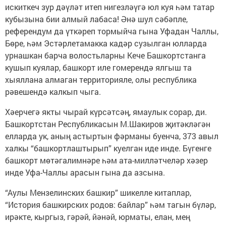
искиткеч зур дәүләт итеп нигезләүгә юл куя һәм татар
кубызына бии алмый лабаса! Әнә шул сәбәпле,
референдум да үткәреп тормыйча гына Уфадан Чаллы,
Бөре, һәм Эстәрлетамакка кадәр сузылган юлларда
урнашкан барча волостьларны Кече Башкортстанга
кушып куялар, башкорт иле гомерендә ялгыш та
хыяллана алмаган территорияле, олы республика
рәвешендә калкып чыга.
Хәерчегә якты чырай күрсәтсәң, ямаулык сорар, ди.
Башкортстан Республикасын М.Шакиров җитәкләгән
елларда ук, аның астыртын фәрманы буенча, 373 авыл
халкы “башкортлаштырып” куелган иде инде. Бүгенге
башкорт мөтәгалимнәре һәм ата-милләтчеләр хәзер
инде Уфа-Чаллы арасын гына да азсына.
“Аулы Мензелинских башкир” шикелле китаплар,
“История башкирских родов: байлар” һәм тагын бүләр,
ирәкте, кыргыз, гәрәй, йәнәй, юрматы, елан, мең