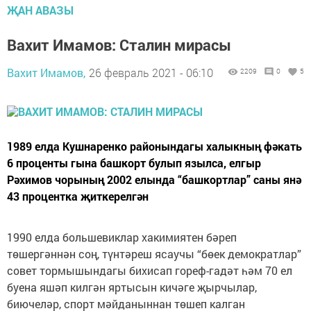
ҖАН АВАЗЫ
Вахит Имамов: Сталин мирасы
Вахит Имамов,
26 февраль 2021 - 06:10
2209
0
5
1989 елда Кушнаренко районындагы халыкның фәкать
6 проценты гына башкорт булып язылса, елгыр
Рәхимов чорының 2002 елында “башкортлар” саны янә
43 процентка җиткерелгән
1990 елда большевиклар хакимиятен бәреп
төшергәннән соң, түнтәреш ясаучы “бөек демократлар”
совет тормышындагы бихисап гореф-гадәт һәм 70 ел
буена яшәп килгән яртысын кичәге җырчылар,
биючеләр, спорт мәйданыннан төшеп калган