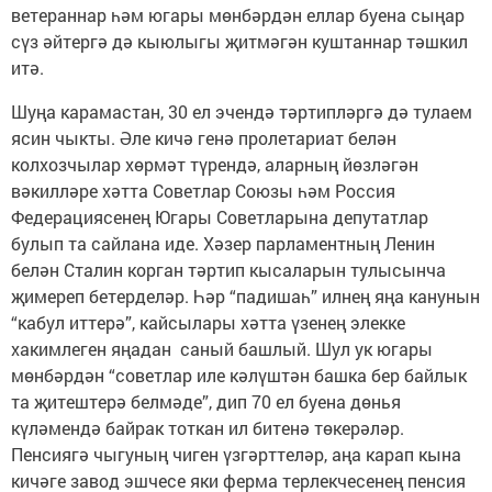
ветераннар һәм югары мөнбәрдән еллар буена сыңар
сүз әйтергә дә кыюлыгы җитмәгән куштаннар тәшкил
итә.
Шуңа карамастан, 30 ел эчендә тәртипләргә дә тулаем
ясин чыкты. Әле кичә генә пролетариат белән
колхозчылар хөрмәт түрендә, аларның йөзләгән
вәкилләре хәтта Советлар Союзы һәм Россия
Федерациясенең Югары Советларына депутатлар
булып та сайлана иде. Хәзер парламентның Ленин
белән Сталин корган тәртип кысаларын тулысынча
җимереп бетерделәр. Һәр “падишаһ” илнең яңа канунын
“кабул иттерә”, кайсылары хәтта үзенең элекке
хакимлеген яңадан саный башлый. Шул ук югары
мөнбәрдән “советлар иле кәлүштән башка бер байлык
та җитештерә белмәде”, дип 70 ел буена дөнья
күләмендә байрак тоткан ил битенә төкерәләр.
Пенсиягә чыгуның чиген үзгәрттеләр, аңа карап кына
кичәге завод эшчесе яки ферма терлекчесенең пенсия