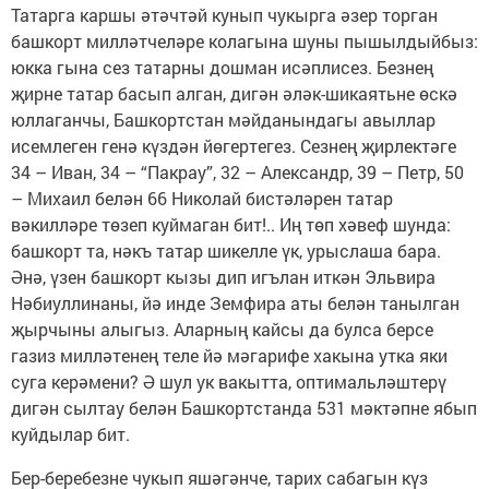
Татарга каршы әтәчтәй кунып чукырга әзер торган
башкорт милләтчеләре колагына шуны пышылдыйбыз:
юкка гына сез татарны дошман исәплисез. Безнең
җирне татар басып алган, дигән әләк-шикаятьне өскә
юллаганчы, Башкортстан мәйданындагы авыллар
исемлеген генә күздән йөгертегез. Сезнең җирлектәге
34 – Иван, 34 – “Пакрау”, 32 – Александр, 39 – Петр, 50
– Михаил белән 66 Николай бистәләрен татар
вәкилләре төзеп куймаган бит!.. Иң төп хәвеф шунда:
башкорт та, нәкъ татар шикелле үк, урыслаша бара.
Әнә, үзен башкорт кызы дип игълан иткән Эльвира
Нәбиуллинаны, йә инде Земфира аты белән танылган
җырчыны алыгыз. Аларның кайсы да булса берсе
газиз милләтенең теле йә мәгарифе хакына утка яки
суга керәмени? Ә шул ук вакытта, оптимальләштерү
дигән сылтау белән Башкорт­станда 531 мәктәпне ябып
куйдылар бит.
Бер-беребезне чукып яшәгәнче, тарих сабагын күз