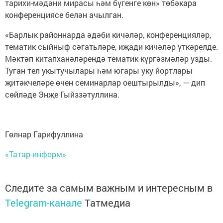
тарихи-мәдәни мирасы һәм бүгенге көн» төбәкара
конференциясе белән ачылган.
«Барлык районнарда әдәби кичәләр, конференцияләр,
тематик сыйныф сәгатьләре, иҗади кичәләр үткәрелде.
Мәктәп китапханәләрендә тематик күргәзмәләр узды.
Туган тел укытучылары һәм югары уку йортлары
җитәкчеләре өчен семинарлар оештырылды», — дип
сөйләде Энҗе Гыйззәтуллина.
Гөлнар Гарифуллина
«Татар-информ»
Следите за самым важным и интересным в
Telegram-канале
Татмедиа