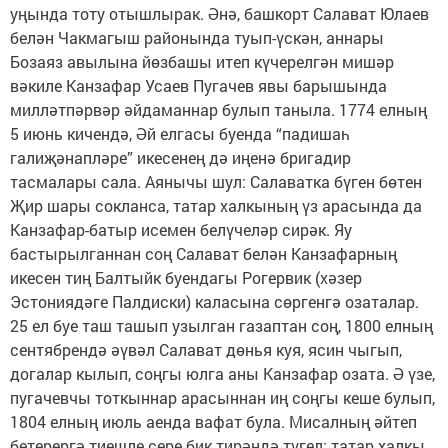
уңында тоту отышлырак. Әнә, башкорт Салават Юлаев
белән Чакмагыш районында туып-үскән, аннары
Бозаяз авылына йөзбашы итеп күчерелгән мишәр
вәкиле Канзафар Усаев Пугачев явы барышында
милләтпәрвәр әйдаманнар булып таныла. 1774 елның
5 июнь кичендә, Әй елгасы буенда “падишаһ
галиҗәнапләре” икесенең дә иңенә бригадир
тасмалары сала. Аянычы шул: Салаватка бүген бөтен
Җир шары сокланса, татар халкының үз арасында да
Канзафар-батыр исемен белүчеләр сирәк. Яу
бастырылганнан соң Салават белән Канзафарның
икесен тиң Балтыйк буендагы Рогервик (хәзер
Эстониядәге Палдиски) каласына сөргенгә озаталар.
25 ел буе таш ташып узылган газаптан соң, 1800 елның
сентябрендә әүвәл Салават дөнья куя, ясин чыгып,
догалар кылып, соңгы юлга аны Канзафар озата. Ә үзе,
пугачевчы тоткыннар арасыннан иң соңгы кеше булып,
1804 елның июль аенда вафат була. Мисалның әйтеп
бетерергә тиешле сере бик тирәндә түгел: татар халкы