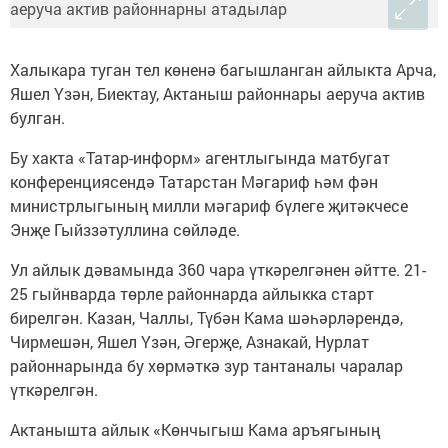
Халыкара туган тел көненә багышланган айлыкта Арча,
Яшел Үзән, Биектау, Актаныш районнары аеруча актив
булган.
Бу хакта «Татар-информ» агентлыгында матбугат
конференциясендә Татарстан Мәгариф һәм фән
министрлыгының милли мәгариф бүлеге җитәкчесе
Энҗе Гыйззәтуллина сөйләде.
Ул айлык дәвамында 360 чара үткәрелгәнен әйтте. 21-
25 гыйнварда төрле районнарда айлыкка старт
бирелгән. Казан, Чаллы, Түбән Кама шәһәрләрендә,
Чирмешән, Яшел Үзән, Әгерҗе, Азнакай, Нурлат
районнарында бу хөрмәткә зур тантаналы чаралар
үткәрелгән.
Актанышта айлык «Көнчыгыш Кама аръягының