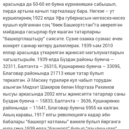
арасында да 50-60 ел буена күрмәмешкә сабышып,
пәрдә артына качып тарткалашу бара. Нигезе – ут
күршеләрнең 1922 елда Уфа губернасын нигезсез-нисез
кушып куйганнан соң “бөек Башкорт­стан”га әверелгән
мәйданда гасырлар буе яшәгән татарларны
“башкортлаштыру” сәясәте. Сүзне озакка сузмас өчен
конкрет саннар китерү дәлиллерәк. 1939 һәм 2010
еллар арасында үткәрелгән җанисәп мәгълүматларын
чагыштырыйк. 1939 елда Бүздәк районы буенча –
32311, Балтачта – 26315, Кушнаренко буенча – 33095,
Благовар районында 21713 кеше татар булып
теркәлгән. Ә Мәскәү түрәләре кул чабып торудан
азынган Мид­хәт Шакиров белән Мортаза Рәхимов
кысуы аркасында 2002 елгы җанисәптә татарлар саны
Бүздәк буенча – 15833, Балтачта – 3636, Кушнаренко
районында – 11641, Благовар буенча 5955 кә калган.
Аның каравы, 1917 елгы революциягә кадәр әби-
бабалары “башкорт катламы” вәкиле булып йөргәнгә
күрә генә 1939 елда “башкорт” булып “язылучылар”