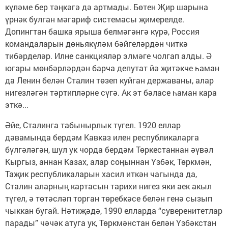
күләме бер тәңкәгә дә артмады. Бөтен Җир шарына
үрнәк булган мәгариф системасы җимерелде.
Допингтан башка ярыша белмәгәнгә күрә, Россия
командаларын дөньякүләм бәйгеләрдән читкә
тибәрделәр. Илне санкцияләр элмәге чолгап алды. Ә
югары мөнбәрләрдән барча депутат йә җитәкче һаман
да Ленин белән Сталин төзеп куйган державаны, алар
нигезләгән тәртипләрне сүгә. Ак эт бәласе һаман кара
эткә...
Әйе, Сталинга табынырлык түгел. 1920 еллар
дәвамында бердәм Кавказ илен республикаларга
бүлгәләгән, шул ук чорда бердәм Төркестаннан әүвәл
Кыр­гыз, аннан Казах, алар соңыннан Үзбәк, Төркмән,
Таҗик респуб­ликаларын хасил иткән чагында да,
Сталин аларның картасын тарихи нигез яки аек акыл
түгел, ә төтәсләп торган төребкәсе белән генә сызып
чыккан бугай. Нәтиҗәдә, 1990 елларда “суверенитетлар
парады” чәчәк атуга ук, Төркмәнстан белән Үзбәкстан