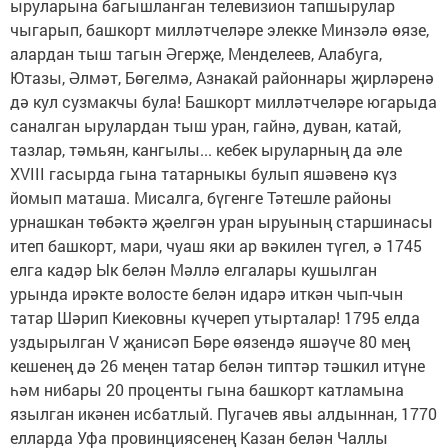
ыруларына багышланган телевизион тапшырулар
чыгарып, башкорт милләтчеләре элекке Минзәлә өязе,
алардан тыш тагын Әгерҗе, Менделеев, Алабуга,
Ютазы, Әлмәт, Бөгелмә, Азнакай районнары җирләренә
дә кул сузмакчы була! Башкорт милләтчеләре югарыда
саналган ырулардан тыш уран, гайнә, дуван, катай,
тазлар, тәмьян, кангылы... кебек ыруларның да әле
XVIII гасырда гына татарныкы булып яшәвенә күз
йомып маташа. Мисалга, бүгенге Тәтешле районы
урнашкан төбәктә җәелгән уран ыруының старшинасы
итеп башкорт, мари, чуаш яки ар вәкилен түгел, ә 1745
елга кадәр Ык белән Мәллә елгалары кушылган
урында ирәкте волосте белән идарә иткән чып-чын
татар Шәрип Киековны күчереп утырталар! 1795 елда
уздырылган V җан­исәп Бөре өязендә яшәүче 80 мең
кешенең дә 26 меңен татар белән типтәр тәшкил итүне
һәм нибары 20 проценты гына башкорт катламына
язылган икәнен исбатлый. Пугачев явы алдыннан, 1770
елларда Уфа провинциясенең Казан белән Чаллы