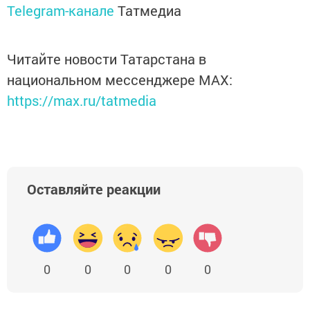
Telegram-канале
Татмедиа
Читайте новости Татарстана в
национальном мессенджере MАХ:
https://max.ru/tatmedia
Оставляйте реакции
0
0
0
0
0