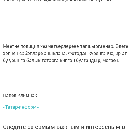
Мәетне полиция хезмәткәрләренә тапшырганнар. Әлеге
хәлнең сәбәпләре ачыклана. Фотодан күренгәнчә, ир-ат
бу урынга балык тотарга килгән булгандыр, мөгаен.
Павел Климчак
«Татар-информ»
Следите за самым важным и интересным в