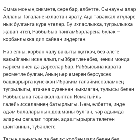
Әмма моның хикмәте, сере бар, әлбәттә. Сынауны алар
Аллаһы Тәгаләне ихластан ярату, Аңа тәвәккәл итүләре
нык булганга күрә үтәләр. Бу ихласлыкка, тугрылыкка
җавап итеп, Раббыбыз пәйгамбәрләренә бүләк –
корбанлыкка дип хайван иңдергән.
Һәр елны, корбан чалу вакыты җиткәч, без әлеге
вакыйганы искә алып, гыйбрәтләнәбез, чөнки монда
һәркем өчен дә дәресләр бар. Раббысына карата
рәхмәтле булган, Аның һәр әмерен берсүзсез
башкарырга күнеккән Ибраһим галәйһиссәламнең
тугрылыгы, ата-ана сүзеннән чыкмаган, тулысы белән
Раббысына тәвәккәл кылган Исмәгыйль
галәйһиссәламнең батырлыгы. Һәм, әлбәттә, инде
адәм балаларының дошманы булган, һәр адымда
аларны сагалап торган, адаштырырга теләгән
шәйтанның түбәнлеге.
Тагын шунысын да белик: корбан чалу белән без