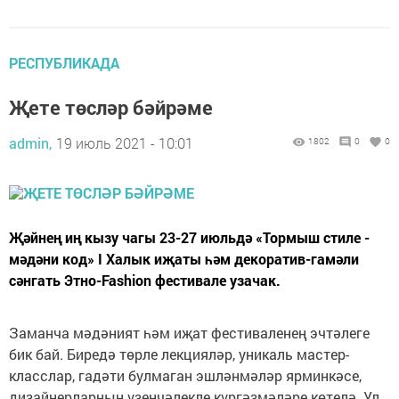
РЕСПУБЛИКАДА
Җете төсләр бәйрәме
admin,
19 июль 2021 - 10:01
1802
0
0
Җәйнең иң кызу чагы 23-27 июльдә «Тормыш стиле -
мәдәни код» I Халык иҗаты һәм декоратив-гамәли
сәнгать Этно-Fashion фестивале узачак.
Заманча мәдәният һәм иҗат фестиваленең эчтәлеге
бик бай. Биредә төрле лекцияләр, уникаль мастер-
класслар, гадәти булмаган эшләнмәләр ярминкәсе,
дизайнерларның үзенчәлекле күргәзмәләре көтелә. Ул