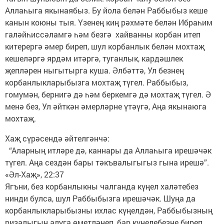
Аллаһыга якынаябыз. Бу йола белән Раббыбыз кеше
канын коюны тыя. Үзенең киң рәхмәте белән Ибраһим
галәйһиссәламгә һәм безгә хайванны корбан итеп
китерергә әмер биреп, шул корбанлык белән мохтаҗ
кешеләргә ярдәм итәргә, туганлык, кардәшлек
җепләрен ныгытырга куша. Әлбәттә, Ул безнең
корбанлыкларыбызга мохтаҗ түгел. Раббыбыз,
гомумән, бернигә дә һәм беркемгә дә мохтаҗ түгел. Ә
менә без, Ул әйткән әмерләрне үтәүгә, Аңа якынаюга
мохтаҗ.
Хаҗ сүрәсендә әйтелгәнчә:
“Аларның итләре дә, каннары да Аллаһыга ирешәчәк
түгел. Аңа сездән бары тәкъвалыгыгыз гына ирешә”.
«Әл-Хаҗ», 22:37
Ягъни, без корбанлыкны чалганда күңел халәтебез
нинди булса, шул Раббыбызга ирешәчәк. Шуңа да
корбанлыкларыбызны ихлас күңелдән, Раббыбызның
ризалыгын алуга өметләнеп, бар күңелебезне биреп