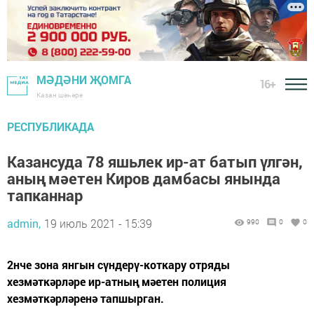
МӘДӘНИ ҖОМГА
16+
Казан шәһәре
РЕСПУБЛИКАДА
Казансуда 78 яшьлек ир-ат батып үлгән,
аның мәетен Киров дамбасы янында
тапканнар
admin,
19 июль 2021 - 15:39
990
0
0
2нче зона янгын сүндерү-коткару отряды
хезмәткәрләре ир-атның мәетен полиция
хезмәткәрләренә тапшырган.