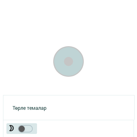
Төрле темалар