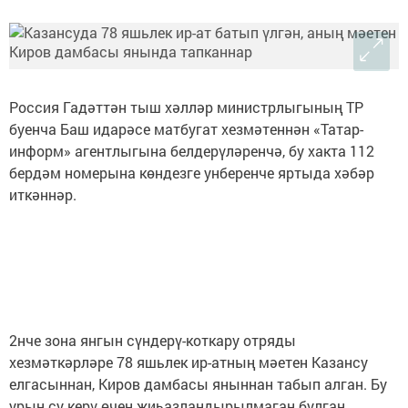
Россия Гадәттән тыш хәлләр министрлыгының ТР
буенча Баш идарәсе матбугат хезмәтеннән «Татар-
информ» агентлыгына белдерүләренчә, бу хакта 112
бердәм номерына көндезге унберенче яртыда хәбәр
иткәннәр.
2нче зона янгын сүндерү-коткару отряды
хезмәткәрләре 78 яшьлек ир-атның мәетен Казансу
елгасыннан, Киров дамбасы яныннан табып алган. Бу
урын су керү өчен җиһазландырылмаган булган.