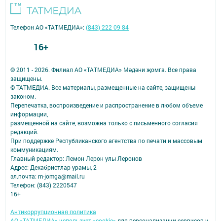
Телефон АО «ТАТМЕДИА»:
(843) 222 09 84
16+
© 2011 - 2026. Филиал АО «ТАТМЕДИА» Мәдәни җомга. Все права
защищены.
© ТАТМЕДИА. Все материалы, размещенные на сайте, защищены
законом.
Перепечатка, воспроизведение и распространение в любом объеме
информации,
размещенной на сайте, возможна только с письменного согласия
редакций.
При поддержке Республиканского агентства по печати и массовым
коммуникациям.
Главный редактор: Лемон Лерон улы Леронов
Адрес: Декабристлар урамы, 2
эл.почта: m-jomga@mail.ru
Телефон: (843) 2220547
16+
Антикоррупционная политика
АО «ТАТМЕДИА» использует «cookie»
для персонализации сервисов и