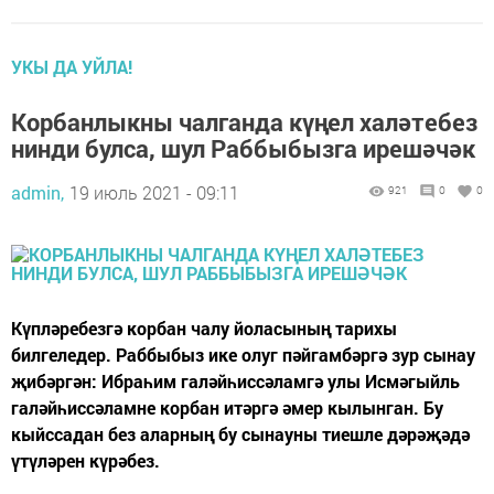
УКЫ ДА УЙЛА!
Корбанлыкны чалганда күңел халәтебез
нинди булса, шул Раббыбызга ирешәчәк
admin,
19 июль 2021 - 09:11
921
0
0
Күпләребезгә корбан чалу йоласының тарихы
билгеледер. Раббыбыз ике олуг пәйгамбәргә зур сынау
җибәргән: Ибраһим галәйһиссәламгә улы Исмәгыйль
галәйһиссәламне корбан итәргә әмер кылынган. Бу
кыйссадан без аларның бу сынауны тиешле дәрәҗәдә
үтүләрен күрәбез.