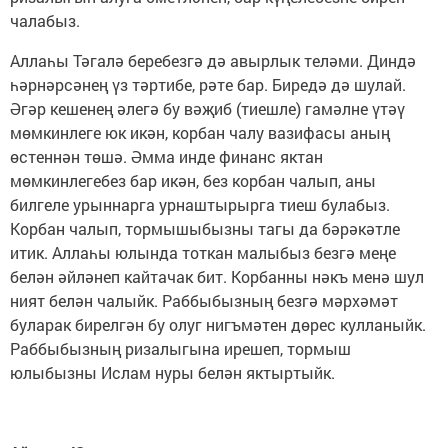
чалабыз.
Аллаһы Тәгалә беребезгә дә авырлык теләми. Диндә
һәрнәрсәнең үз тәртибе, рәте бар. Биредә дә шулай.
Әгәр кешенең әлегә бу вәҗиб (тиешле) гамәлне үтәү
мөмкинлеге юк икән, корбан чалу вазифасы аның
өстеннән төшә. Әмма инде финанс яктан
мөмкинлегебез бар икән, без корбан чалып, аны
билгеле урыннарга урнаштырырга тиеш булабыз.
Корбан чалып, тормышыбызны тагы да бәрәкәтле
итик. Аллаһы юлында тоткан малыбыз безгә меңе
белән әйләнеп кайтачак бит. Корбанны нәкъ менә шул
ният белән чалыйк. Раббыбызның безгә мәрхәмәт
буларак бирелгән бу олуг нигъмәтен дөрес кулланыйк.
Раббыбызның ризалыгына ирешеп, тормыш
юлыбызны Ислам нуры белән яктыртыйк.