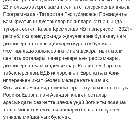
23 июльдә хәзерге заман сәнгате галереясендә ачыла.
Программада - Татарстан Республикасы Президенты
һәм креатив индустрияләр вәкилләре катнашында
түгәрәк өстәл, Казан Кремлендә «Ел һөнәрчесе – 2021»
республика конкурсында җиңүчеләрне бүләкләү һәм
дизайнерлар коллекцияләрен күрсәтү булачак.
Фестивальдә халык сәнгате һәм декоратив-гамәли
сәнгать осталары, һөнәрчеләре һәм рәссамнары,
дизайнерлар һәм модельерлар, Россиянең барлык
төбәкләреннән, БДБ илләреннән, Европа һәм Азия
илләреннән иҗат берләшмәләре катнашачак.
Фестиваль Россиядә милләтара татулыкны ныгытуга,
Россия, Европа һәм Азиядән килгән осталар
арасындагы хезмәттәшлеккә уңай йогынты ясаячак
төрле милләт һәм ил вәкилләрен берләштерү өчен
уникаль мәйданчык булачак.