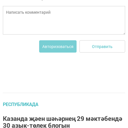
Отправить
Авторизоваться
РЕСПУБЛИКАДА
Казанда җәен шәһәрнең 29 мәктәбендә
30 азык-төлек блогын