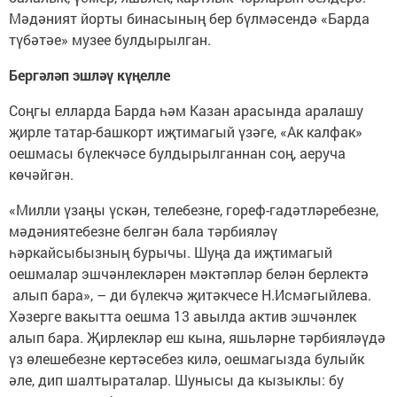
Мәдәният йорты бинасының бер бүлмәсендә «Барда
түбәтәе» музее ­булдырылган.
Бергәләп эшләү күңелле
Соңгы елларда Барда һәм Казан арасында аралашу
җирле татар-башкорт иҗтимагый үзәге, «Ак калфак»
оешмасы бүлекчәсе булдырылганнан соң, аеруча
көчәйгән.
«Милли үзаңы үскән, телебезне, гореф-гадәтләребезне,
мәдәниятебезне белгән бала тәрбияләү
һәркайсыбызның бурычы. Шуңа да иҗтимагый
оешмалар эшчәнлекләрен мәктәпләр белән берлектә
алып бара», – ди бүлекчә җитәкчесе Н.Исмәгыйлева.
Хәзерге вакытта оешма 13 авылда актив эшчәнлек
алып бара. Җирлекләр еш кына, яшьләрне тәрбияләүдә
үз өлешебезне кертәсебез килә, оешмагызда булыйк
әле, дип шалтыраталар. Шунысы да кызыклы: бу