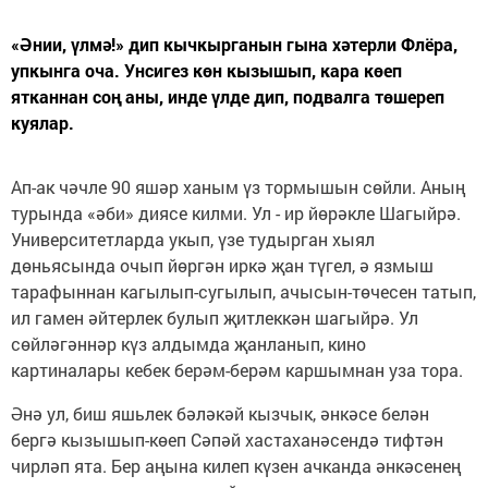
«Әнии, үлмә!» дип кычкырганын гына хәтерли Флёра,
упкынга оча. Унсигез көн кызышып, кара көеп
ятканнан соң аны, инде үлде дип, подвалга төшереп
куялар.
Ап-ак чәчле 90 яшәр ханым үз тормышын сөйли. Аның
турында «әби» диясе килми. Ул - ир йөрәкле Шагыйрә.
Университетларда укып, үзе тудырган хыял
дөньясында очып йөргән иркә җан түгел, ә язмыш
тарафыннан кагылып-сугылып, ачысын-төчесен татып,
ил гамен әйтерлек булып җитлеккән шагыйрә. Ул
сөйләгәннәр күз алдымда җанланып, кино
картиналары кебек берәм-берәм каршымнан уза тора.
Әнә ул, биш яшьлек бәләкәй кызчык, әнкәсе белән
бергә кызышып-көеп Сәпәй хастаханәсендә тифтән
чирләп ята. Бер аңына килеп күзен ачканда әнкәсенең