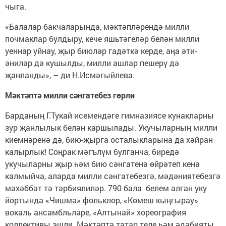
чыга.
«Балалар бакчаларында, мәктәпләрендә милли
почмаклар булдыру, кече яшьтәгеләр белән милли
уеннар уйнау, җыр биюләр гадәткә керде, аңа әти-
әниләр дә кушылды, милли ашлар пешерү дә
җанланды», – ди Н.Исмәгыйлева.
Мәктәптә милли сәнгатебез гөрли
Барданың Г.Тукай исемендәге гимназиясе кунакларны
зур җанлылык белән каршылады. Укучыларның милли
киемнәренә дә, бию-җырга осталыкларына да хәйран
калырлык! Соңрак мәгълүм булганча, биредә
укучыларны җыр һәм бию сәнгатенә өйрәтеп кенә
калмыйча, аларда милли сәнгатебезгә, мәдәниятебезгә
мәхәббәт тә тәрбиялиләр. 790 бала белем алган уку
йортында «Чишмә» фольклор, «Көмеш кыңгырау»
вокаль ансамбльләре, «Алтынай» хореография
коллективы эшли. Мәктәптә татар теле һәм әдәбияты