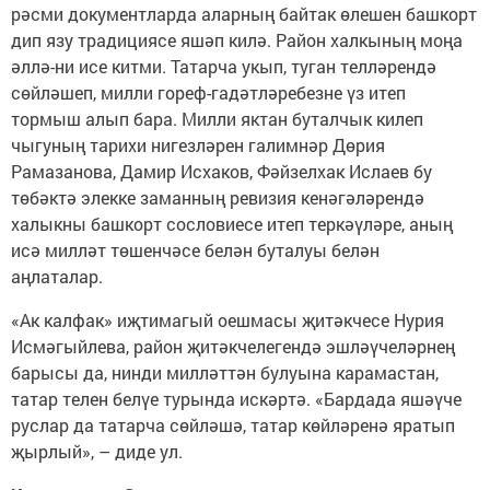
рәсми документларда аларның байтак өлешен башкорт
дип язу традициясе яшәп килә. Район халкының моңа
әллә-ни исе китми. Татарча укып, туган телләрендә
сөйләшеп, милли гореф-гадәтләребезне үз итеп
тормыш алып бара. Милли яктан буталчык килеп
чыгуның тарихи нигезләрен галимнәр Дөрия
Рамазанова, Дамир Исхаков, Фәйзелхак Ислаев бу
төбәктә элекке заманның ревизия кенәгәләрендә
халыкны башкорт сословиесе итеп теркәүләре, аның
исә милләт төшенчәсе белән буталуы белән
аңлаталар.
«Ак калфак» иҗтимагый оешмасы җитәкчесе Нурия
Исмәгыйлева, район җитәкчелегендә эшләүчеләрнең
барысы да, нинди милләттән булуына карамастан,
татар телен белүе турында искәртә. «Бардада яшәүче
руслар да татарча сөйләшә, татар көйләренә яратып
җырлый», – диде ул.