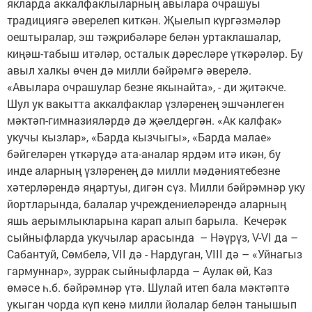
якларда аккалфаклыларның авылара очрашуы
традициягә әверелеп киткән. Җыелып күргәзмәләр
оештыралар, эш тәҗрибәләре белән уртаклашалар,
киңәш-табыш итәләр, осталык дәресләре үткәрәләр. Бу
авыл халкы өчен дә милли бәйрәмгә әверелә.
«Авылара очрашулар безне якынайта», - ди җитәкче.
Шул ук вакытта аккалфаклар үзләренең эшчәнлеген
мәктәп-гимназияләрдә дә җәелдергән. «Ак калфак»
укучы кызлар», «Барда кызчыгы», «Барда малае»
бәйгеләрен үткәрүдә ата-аналар ярдәм итә икән, бу
инде аларның үзләренең дә милли мәдәниятебезне
хәтерләрендә яңартуы, дигән сүз. Милли бәйрәмнәр уку
йортларында, балалар учреждениеләрендә аларның
яшь аерымлыкларына карап алып барыла. Кечерәк
сыйныфларда укучылар арасында – Нәүрүз, V-VI да –
Сабантуй, Сөмбелә, VII дә - Нардуган, VIII дә – «Уйнагыз
гармуннар», зуррак сыйныфларда – Аулак өй, Каз
өмәсе һ.б. бәйрәмнәр үтә. Шулай итеп бала мәктәптә
укыган чорда күп кенә милли йолалар белән танышып