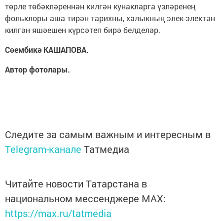
төрле төбәкләреннән килгән кунакларга үзләренең
фольклоры аша тирән тарихны, халыкның элек-электән
килгән яшәешен күрсәтеп бирә белделәр.
Сөембикә КАШАПОВА.
Автор фотолары.
Следите за самым важным и интересным в
Telegram-канале
Татмедиа
Читайте новости Татарстана в
национальном мессенджере MАХ:
https://max.ru/tatmedia