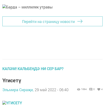
Перейти на страницу новости
КАЛӘМ! КАЛЬБЕҢДӘ НИ СЕР БАР?
Үгисетү
Эльмира Сираҗи,
29 май 2022 - 06:40
1694
0
4