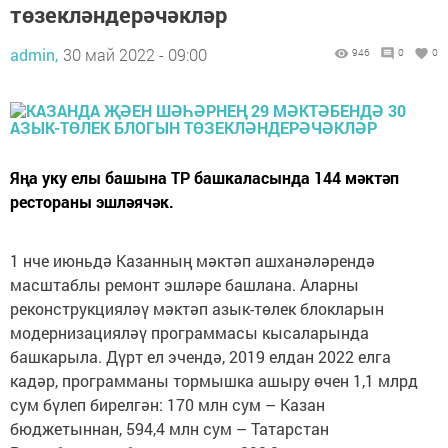
төзекләндерәчәкләр
admin,
30 май 2022 - 09:00
946
0
0
Яңа уку елы башына ТР башкаласында 144 мәктәп
рестораны эшләячәк.
1 нче июньдә Казанның мәктәп ашханәләрендә
масштаблы ремонт эшләре башлана. Аларны
реконструкцияләү мәктәп азык-төлек блокларын
модернизацияләү программасы кысаларында
башкарыла. Дүрт ел эчендә, 2019 елдан 2022 елга
кадәр, программаны тормышка ашыру өчен 1,1 млрд
сум бүлеп бирелгән: 170 млн сум – Казан
бюджетыннан, 594,4 млн сум – Татарстан