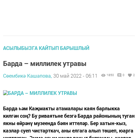
АСЫЛЫБЫЗГА КАЙТЫП БАРЫШЛЫЙ
Барда – миллилек утравы
Сөембикә Кашапова,
30 май 2022 - 06:11
1850
0
2
Барда һәм Каҗмакты атамалары каян барлыкка
килгән соң? Бу риваятьне безгә Барда районының туган
якны өйрәнү музеенда бәян иттеләр. Бер хатын-кыз,
казлар суеп чистарткач, аны елгага алып төшеп, юарга
ниятләгән. Әмма агым көчле вакыт булганмы, казлар