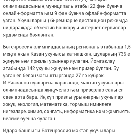
олимпиадасының муниципаль этабы 22 фән буенча
онлайн-форматта һәм 9 фән буенча офлайн-форматта
узган. Укучыларның биремнәрне дистанцион режимда
ни дәрәҗәдә объектив башкаруы интернет-сервислар
ярдәмендә бәяләнгән.
Бөтенроссия олимпиадасының региональ этабында 1,5
меңгә якын Казан укучысы катнашкан, шуларның 735 е
җиңүле һәм призлы урыннар яулаган. Йомгаклау
этабында 142 укучы җиңүче һәм призер булган. Бу
узган ел белән чагыштырганда 27 гә күбрәк.
И.Ризванов сүзләренә караганда, мәктәп укучылары
олимпиадасында җиңүчеләр һәм призерлар саны ел
саен арта бара. Иң күп призлы урыннарны укучылар
хокук, экология, математика, тормыш иминлеге
нигезләре, химия, сәнгать, информатика һәм җәмгыять
белеме буенча яулаган.
Идарә башлыгы Бөтенроссия мәктәп укучылары