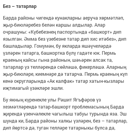
Без – татарлар
Барда районы чигендә кунакларны аеруча хөрмәтләп,
җыр-биюләребез белән каршы алдылар. Алар
очрашуны: «Күбебезнең паспортында «башкорт» дип
язылган. Әмма без үзебезне татар дип хис итәбез», дип
башладылар. Гомумән, бу якларда яшәүчеләрдә
үзләрен татарга, башкортка бүлү гадәте юк. Пермь
краеның кайсы гына районын, шәһәрен алсак та,
татарлар үз телләрендә сөйләшә, фикерләшә. Аларның
җыр-биюләре, киемнәре дә татарча. Пермь краеның күп
кенә округларында «Ак калфак» татар хатын-кызлары
иҗтимагый үзәкләре эшли.
Бу якның күренекле улы Рәшит Ягъфәров үз
хезмәтләрендә татар-башкорт проблемасының Барда
җирендә үзенчәлек­ле чагылыш табуы турында яза. Эш
шунда ки, Барда районы халкы үзләрен, без – татарлар,
дип йөртсә дә, туган телләре татарныкы булса да,