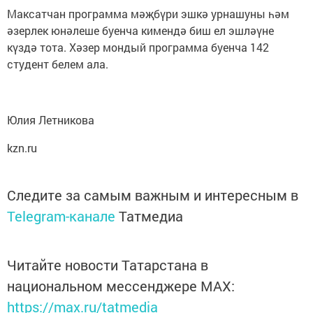
Максатчан программа мәҗбүри эшкә урнашуны һәм
әзерлек юнәлеше буенча кимендә биш ел эшләүне
күздә тота. Хәзер мондый программа буенча 142
студент белем ала.
Юлия Летникова
kzn.ru
Следите за самым важным и интересным в
Telegram-канале
Татмедиа
Читайте новости Татарстана в
национальном мессенджере MАХ:
https://max.ru/tatmedia