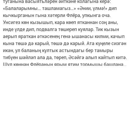
туганына васыятьләрен әйткәне колагына керә:
«Балаларымны… ташламагыз…» «Әнии, үлмә!» дип
кычкырганын гына хәтерли Флёра, упкынга оча.
Унсигез көн кызышып, кара көеп ятканнан соң аны,
инде үлде дип, подвалга төшереп куялар. Тик кызын
аерып яраткан әткәсенең генә ышанасы килми, качып
кына төшә дә карый, төшә дә карый. Ата күңеле сизгән
икән, ул баланың култык астындагы бер тамыры
тибүен шәйләп ала да, төреп, Әсәйгә алып кайтып китә.
Шул көннән Флёраның ярым ятим тормышы башлана…
Үги ана бик уңган-булган, киштәсе тулы икмәк, тик
бәгырендә үги кызга бер кыерчык сындырып бирерлек
шәфкать табылмый… Райондагы җаваплы эшләрдә
эшләгән әтисе Сабирҗан, бронь белән калу мөмкинлеге
булса да, үз теләге белән фронтка китеп бара да, дүрт
ел буе сугышта йөреп, 1944 елда Украина өчен барган
сугышларда һәлак була. Соңгы хаты да шуннан килә:
«Без атакага ташланганда кырыктан артык идек. Бу