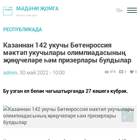
МӘДӘНИ ҖОМГА
16+
Казан шәһәре
РЕСПУБЛИКАДА
Казаннан 142 укучы Бөтенроссия
мәктәп укучылары олимпиадасының
җиңүчеләре һәм призерлары булдылар
admin,
30 май 2022 - 10:00
876
0
0
Бу узган ел белән чагыштырганда 27 кешегә күбрәк.