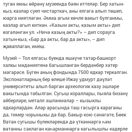
туган якны өйрәнү музеенда бәян иттеләр. Бер хатын-
кыз, казлар суеп чистарткач, аны елгага алып төшеп,
юарга ниятләгән. Әмма агым көчле вакыт булганмы,
казлар агып киткән. «Казым акты, казым акты» дип
өзгәләнгән ул. «Ничә казың акты?» – дип сорауга
хатын-кыз, «Бар да акты, бар да акты», – дип
җаваплаган, имеш.
Музей – Тол елгасы буенда яшәүче татар-башкорт
халкы мәдәниятенә багыш­ланган бердәнбер хәтер
мәгарәсе. Бүген аның фондында 7500 ядкәр теркәлгән.
Экспонатларның бер өлеше Ижау удмурт дәүләт
университеты алып барган археологик казу эшләре
вакытында табылган. Сугыш кораллары, пыяла бизәнү
әйберләре, металл эшләнмәләр – кызыклы
ядкәрләрдән. Алар арасында таш гасырга караганы
да, тимер чорыныкы да бар. Бакыр кою сәнәгате, Бөек
Ватан сугышы бүлекләрендә дә үткәннәргә һәм
ватанны саклаган каһарманнарга кагылышлы кадерле