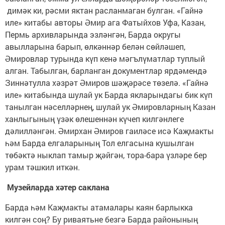
димәк ки, рәсми яктан расланмаган булган. «Гайнә
иле» китабы авторы Әмир ага Фатыйхов Уфа, Казан,
Пермь архивларында эзләнгән, Барда округы
авылларына барып, өлкәннәр белән сөйләшеп,
Әмировлар турында күп кенә мәгълүматлар туплый
алган. Табылган, барланган документлар ярдәмендә
Зиннәтулла хәзрәт Әмиров шәҗәрәсе төзелә. «Гайнә
иле» китабында шулай ук Барда якларындагы бик күп
танылган нәселләрнең, шулай ук Әмировларның Казан
ханлыгының үзәк өлешеннән күчеп килгәнлеге
дәлилләнгән. Әмирхан Әмиров гаиләсе исә Каҗмакты
һәм Барда елгаларының Тол елгасына кушылган
төбәктә ныклап тамыр җәйгән, тора-бара үзләре бер
урам тәшкил иткән.
Музейларда хәтер саклана
Барда һәм Каҗмакты атамалары каян барлыкка
килгән соң? Бу риваятьне безгә Барда районының