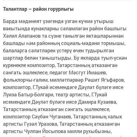
Талантлар – район горурлыгы
Барда мәдәният үзәгендә узган күчмә утырыш
вакытында кунакларны сәламләгән район башлыгы
Хәлил Алапанов та сүзне танылган якташларыннан
башлады һәм районның социаль-мәдәни тормышы,
балаларга сәләтләрен үстерү өчен тудырылган
шартлар белән таныштырды. Бу якларда туып-үскән
күренекле композитор, Татарстанның атказанган
сәнгать эшлеклесе, педагог Мәсгут Имашев,
фольклорчы-галим, милләтпәрвәр Рәшит Ягъфәров,
композитор, Г.Тукай исемендәге Дәүләт бүләге иясе
Луиза Батыр-Болгари, театр артисты, Г.Тукай
исемендәге Дәүләт бүләге иясе Дамира Кузаева,
Татарстанның атказанган сәнгать эшлеклесе,
композитор Сәүбән Чуганаев, Татарстанның халык
артисты Гүзәл Уразова, Татарстанның атказанган
артисты Чулпан Йосыпова милли рухыбызны,