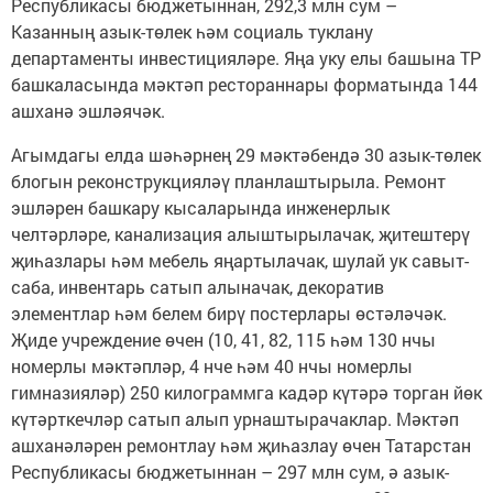
Республикасы бюджетыннан, 292,3 млн сум –
Казанның азык-төлек һәм социаль туклану
департаменты инвестицияләре. Яңа уку елы башына ТР
башкаласында мәктәп рестораннары форматында 144
ашханә эшләячәк.
Агымдагы елда шәһәрнең 29 мәктәбендә 30 азык-төлек
блогын реконструкцияләү планлаштырыла. Ремонт
эшләрен башкару кысаларында инженерлык
челтәрләре, канализация алыштырылачак, җитештерү
җиһазлары һәм мебель яңартылачак, шулай ук савыт-
саба, инвентарь сатып алыначак, декоратив
элементлар һәм белем бирү постерлары өстәләчәк.
Җиде учреждение өчен (10, 41, 82, 115 һәм 130 нчы
номерлы мәктәпләр, 4 нче һәм 40 нчы номерлы
гимназияләр) 250 килограммга кадәр күтәрә торган йөк
күтәрткечләр сатып алып урнаштырачаклар. Мәктәп
ашханәләрен ремонтлау һәм җиһазлау өчен Татарстан
Республикасы бюджетыннан – 297 млн сум, ә азык-