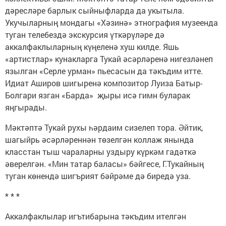
дәресләре барлык сыйныфларда да укытыла.
Укучыларның мондагы «Хәзинә» этнография музеенда
туган телебездә экскурсия үткәрүләре дә
аккалфаклыларның күңеленә хуш килде. Яшь
«артистлар» кунакларга Тукай әсәрләренә нигезләнеп
язылган «Серле урман» пьесасын да тәкъдим итте.
Идиат Аширов шигыренә композитор Луиза Батыр-
Болгари язган «Барда» җыры исә гимн буларак
яңгырады.
Мәктәптә Тукай рухы һәрдаим сизелеп тора. Әйтик,
шагыйрь әсәрләреннән төзелгән коллаж янында
класстан тыш чараларны уздыру күркәм гадәткә
әверелгән. «Мин татар баласы» бәйгесе, Г.Тукайның
туган көнендә шигърият бәйрәме дә биредә уза.
* * *
Аккалфаклылар игътибарына тәкъдим ителгән