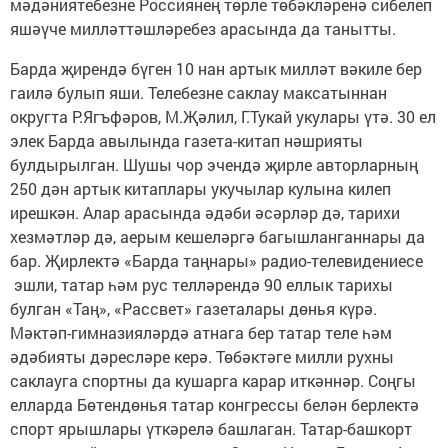
мәдәниятебезне Россиянең төрле төбәкләренә сибелеп
яшәүче милләттәшләребез арасында да танытты.
Барда җирендә бүген 10 нан артык милләт вәкиле бер
гаилә булып яши. Телебезне саклау максатыннан
округта Р.Ягъфәров, М.Җәлил, Г.Тукай укулары үтә. 30 ел
элек Барда авылында газета-китап нәшрияты
булдырылган. Шушы чор эчендә җирле авторларның
250 дән артык китаплары укучылар кулына килеп
ирешкән. Алар арасында әдәби әсәрләр дә, тарихи
хезмәтләр дә, аерым кешеләргә багышланганнары да
бар. Җирлектә «Барда таңнары» радио-телевидениесе
эшли, татар һәм рус телләрендә 90 еллык тарихы
булган «Таң», «Рассвет» газеталары дөнья күрә.
Мәктәп-гимназияләрдә атнага бер татар теле һәм
әдәбияты дәресләре керә. Төбәктәге милли рухны
саклауга спортны да кушарга карар иткәннәр. Соңгы
елларда Бөтендөнья татар конгрессы белән берлектә
спорт ярышлары үткәрелә башлаган. Татар-башкорт