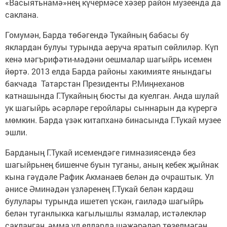
«Васыятьнамә»нең күчермәсе хәзер район музеенда да
саклана.
Гомумән, Барда төбәгендә Тукайның бабасы бу
яклардан булуы турында аеруча яратып сөйлиләр. Күп
кенә мәгъ­рифәти-мәдәни оешмалар шагыйрь исемен
йөртә. 2013 елда Барда районы хакимияте янындагы
бакчада Татарстан Президенты Р.Миңнеханов
катнашында Г.Тукайның бюсты да куелган. Анда шулай
ук шагыйрь әсәрләре геройлары сыннарын да күрергә
мөмкин. Барда үзәк китапханә бинасында Г.Тукай музее
эшли.
Барданың Г.Тукай исемендәге гимназиясендә без
шагыйрьнең бишенче буын туганы, аның кебек җыйнак
кына гәүдәле Рафик Акманаев белән дә очраштык. Ул
әнисе Әминәдән үзләренең Г.Тукай белән кардәш
булулары турында ишетеп үскән, гаиләдә шагыйрь
белән туганлыкка кагылышлы язмалар, истәлекләр
сакланган, әмма ул елларда шәҗәрәләр төзелмәгән,