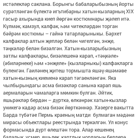
истәлекләр саклана. Борынгы бабаларыбызның йорты
сурәтләнгән бүлектә игътибарны хатын-кызларның XIX
гасыр ахырында киеп йөргән кос­тюмнары җәлеп итә.
Күлмәк, камзул, калфак, һәм читекләрдән торган
бәйрәм костюмы – гайнә татарларыныкы. Бәрхет
калфаклар алтын җепләр белән чигелгән, энҗе,
тәңкәләр белән бизәлгән. Хатын-кызларыбызның
затлы калфаклары, бизәлешенә карап, «тәңкәле»
(әбиләрнеке) һәм «энҗеле» (кызларныкы) калфакларга
бүленгән. Гаиләнең җитеш тормышта яшәү-яшәмәве
хатын-кызның киеменә карап тәгаенләнгән. Яка
чылбырындагы асма бизәкләр санына карап яшь
аермаларын чамаларга мөмкин булган. Әйтик,
яшьрәкләр бердән – дүрткә, өлкәнрәк хатын-кызлар
уникегә кадәр асма бизәк йөрткәннәр. Хәзерге вакытта
Барда түбәтәе Пермь краеның матди булмаган мәдәни
мирасы объектлары реестрында теркәлгән. Ул конус
формасында дүрт өлештән тора. Алар кешенең
балалык, үсмер, яшьлек, картлык чорларын белдерә.