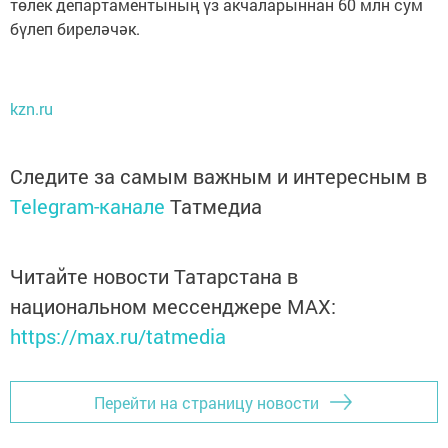
төлек департаментының үз акчаларыннан 60 млн сум
бүлеп биреләчәк.
kzn.ru
Следите за самым важным и интересным в
Telegram-канале
Татмедиа
Читайте новости Татарстана в
национальном мессенджере MАХ:
https://max.ru/tatmedia
Перейти на страницу новости