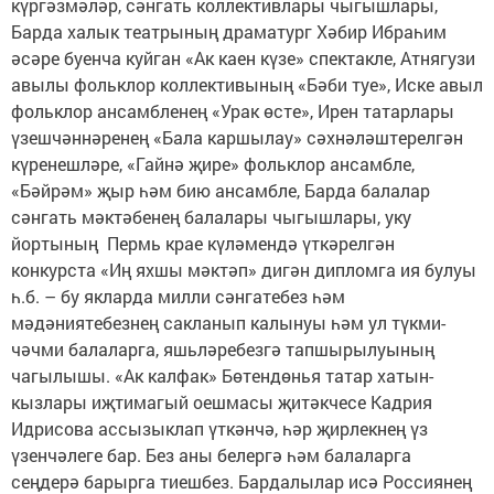
күргәзмәләр, сәнгать коллективлары чыгышлары,
Барда халык театрының драматург Хәбир Ибраһим
әсәре буенча куйган «Ак каен күзе» спектакле, Атнягузи
авылы фольклор коллективының «Бәби туе», Иске авыл
фольклор ансамбленең «Урак өсте», Ирен татарлары
үзешчәннәренең «Бала каршылау» сәхнәләштерелгән
күренеш­ләре, «Гайнә җире» фольклор ансамбле,
«Бәйрәм» җыр һәм бию ансамбле, Барда балалар
сәнгать мәктәбенең балалары чыгышлары, уку
йортының Пермь крае күләмендә үткәрелгән
конкурста «Иң яхшы мәктәп» дигән дипломга ия булуы
һ.б. – бу якларда милли сәнгатебез һәм
мәдәниятебезнең сакланып калынуы һәм ул түкми-
чәчми балаларга, яшьләребезгә тапшырылуының
чагылышы. «Ак калфак» Бөтендөнья татар хатын-
кызлары иҗтимагый оешмасы җитәкчесе Кадрия
Идрисова ассызыклап үткәнчә, һәр җирлекнең үз
үзенчәлеге бар. Без аны белергә һәм балаларга
сеңдерә барырга тиешбез. Бардалылар исә Россиянең