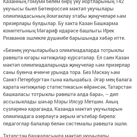
Казанның гомуми белем бирү уку йортларының 142
укучысы быел Бөтенроссия мәктәп укучылары
олимпиадасының йомгаклау этабы җиңүчеләре һәм
призерлары булдылар. Бу хакта Казан Башкарма
комитетының Мәгариф идарәсе башлыгы Ирек
Ризванов эшлекле дүшәмбе барышында хәбәр итте.
«Безнең укучыларыбыз олимпиадаларда тотрыклы
рәвештә югары нәтиҗәләр күрсәтәләр. Ел саен Казан
мәктәп олимпиадаларында җиңүчеләр һәм призерлар
саны буенча өченче урында тора. Без Мәскәү һәм
Санкт-Петербургтан гына калышабыз. Әгәр мең балага
карата нәтиҗәләр статистикасын өйрәнсәк, Татарстан
башкаласы тотрыклы рәвештә алда бара», – дип
ассызыклады шәһәр Мэры Илсур Метшин. Аның
сүзләренә караганда, Казанда мәктәп укучыларын
олимпиадага әзерләүгә аерым игътибар бирелә:
педагоглар балалар белән системалы рәвештә эшли.
Татарстан башкаласында мәктәп укучылары