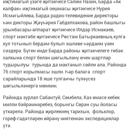
иҗтимагый үзәге җитәкчесе Сәлим Назин, Барда «Ак
калфак» иҗтимагый оешмасы җитәкчесе Нурия
Исмәгыйлева, Барда радио-телевидение директоры
һәм дикторы Җәүһәрия Габделхакова, район башлыгы
урынбасары-аппарат җитәкчесе Илдар Исмакаев,
спорт мәктәбе җитәкчесе Рөстәм Батыркаевның кулга
кул тотынып бердәм булып эшләве һәрдаим үзен
сиздерә. Бүген инде Барда районы җитәкчелеге төбәк
халкына спорт белән шөгыльләнү өчен шартлар
тудырылуы турында да мактанып сөйли ала. Районда
76 спорт корылмасы эшли. Һәр балага спорт
сарайларында 18 яше тулганчы түләүсез
шөгыльләнергә ­мөмкин.
Районда зурлап Сабантуй, Сөмбелә, Каз өмәсе кебек
милли бәйрәмнәребез, борынгы Сөрән суы йоласы
үткәрелә. Районда җирлекнең тарихын, фольклор,
гореф-гадәтләрен өйрәнү ниятеннән экспедицияләр
үтә.