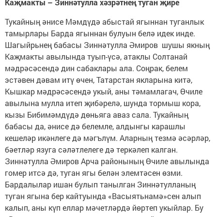
Каҗмакты – Зиннәтулла хәзрәтнең туган җире
Тукайның әнисе Мәмдүдә абыстай ягыннан туганлык
тамырлары Барда ягыннан булуын белә идек инде.
Шагыйрь­нең бабасы Зиннәтулла Әмиров шушы якның
Каҗмакты авылында туып-үсә, атаклы Солтанай
мәдрәсәсендә дин сабаклары ала. Соңрак, белем
эстәвен дәвам итү өчен, Татарстан якларына китә,
Кышкар мәдрәсәсендә укый, аны тәмамлагач, Өчиле
авылына мулла итеп җибәрелә, шунда тормыш кора,
кызы Бибимәмдүдә дөньяга аваз сала. Тукайның
бабасы да, әнисе дә белемле, алдынгы карашлы
кешеләр икәнлеге дә мәгълүм. Аларның тезмә әсәрләр,
бәетләр язуга сәләтлелеге дә теркәлеп калган.
Зиннәтулла Әмиров Арча районының Өчиле авылында
гомер итсә дә, туган ягы белән элемтәсен өзми.
Бардалылар ишан булып танылган Зиннәтулланың
туган ягына бер кайтуында «Васыятьнамә»сен алып
калып, аны күп еллар мәчетләрдә йөртеп укыйлар. Бу