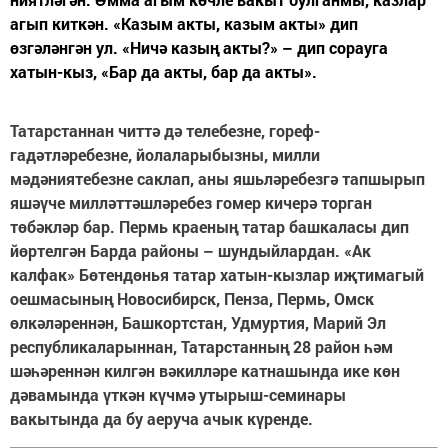
агып киткән. «Казым акты, казым акты» дип
өзгәләнгән ул. «Ничә казың акты?» – дип сорауга
хатын-кыз, «Бар да акты, бар да акты».
Татарстаннан читтә дә телебезне, гореф-
гадәтләребезне, йолаларыбызны, милли
мәдәниятебезне саклап, аны яшьләребезгә тапшырып
яшәүче милләттәшләребез гомер кичерә торган
төбәкләр бар. Пермь краеның татар башкаласы дип
йөртелгән Барда районы – шундыйлардан. «Ак
калфак» Бөтендөнья татар хатын-кызлар иҗтимагый
оешмасының Новосибирск, Пенза, Пермь, Омск
өлкәләреннән, Башкортстан, Удмуртия, Марий Эл
республикаларыннан, Татарстанның 28 район һәм
шәһәреннән килгән вәкилләре катнашында ике көн
дәвамында үткән күчмә утырыш-семинары
вакытында да бу аеруча ачык күренде.