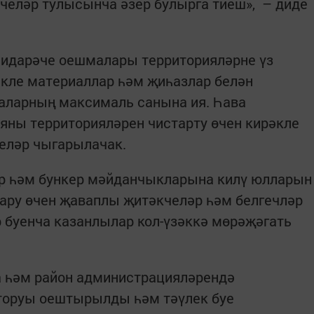
челәр тулысынча әзер булырга тиеш», – диде
идарәче оешмалары территорияләрне үз
әкле материаллар һәм җиһазлар белән
даларның максималь санына ия. Һава
яны территорияләрен чистарту өчен кирәкле
челәр чыгарылачак.
р һәм бункер мәйданчыкларына килү юлларын
гару өчен җаваплы җитәкчеләр һәм белгечләр
р буенча казанлылар кол-үзәккә мөрәҗәгать
 һәм район администрацияләрендә
торуы оештырылды һәм тәүлек буе