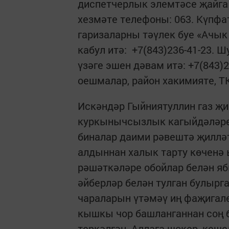
диспетчерлык элемтәсе җайга
хезмәте телефоны: 063. Күпфа
гаризаларны тәүлек буе «Ачы
кабул итә: +7(843)236-41-23. 
үзәге эшен дәвам итә: +7(843)
оешмалар, район хакимияте, Т
Искәндәр Гыйниятуллин газ җ
куркынычсызлык кагыйдәләре
биналар даими рәвештә җиллә
алдыннан халык тарту көченә
рәшәткәләре обойлар белән я
әйберләр белән тулган булырг
чараларын үтәмәү иң фаҗигале
кышкы чор башланганнан соң б
теркәлгән. Аллага шөкер, кеше