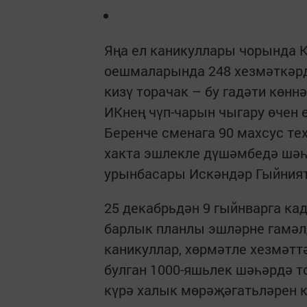
Яңа ел каникуллары чорында К
оешмаларында 248 хезмәткәрдә
кизү торачак – бу гадәти көнн
ИКнең чүп-чарын чыгару өчен 
Беренче сменага 90 махсус тех
хакта эшлекле дүшәмбедә шә
урынбасары Искәндәр Гыйнияту
25 декабрьдән 9 гыйнварга ка
барлык планлы эшләрне гамәл
каникуллар, хөрмәтле хезмәт
булган 1000-яшьлек шәһәрдә т
күрә халык мөрәҗәгатьләрен к