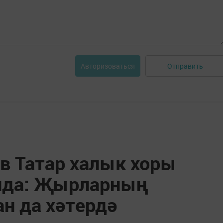
Отправить
Авторизоваться
в Татар халык хоры
нда: Җырларның
н да хәтердә