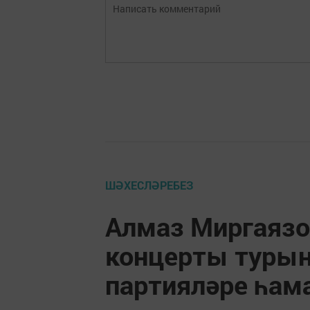
ШӘХЕСЛӘРЕБЕЗ
Алмаз Миргаязо
концерты туры
партияләре һама