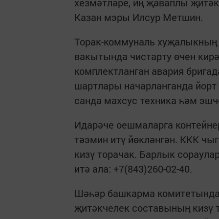
хезмәтләре, иң җаваплы җитәк
Казан мэры Илсур Метшин.
Торак-коммуналь хуҗалыкның 
вакытында чистарту өчен кир
комплектланган авария брига
шартлары начарланганда йорт 
санда махсус техника һәм эш
Идарәче оешмаларга контейне
тәэмин итү йөкләнгән. ККК чы
кизү торачак. Барлык сораула
итә ала: +7(843)260-02-40.
Шәһәр башкарма комитетында
җитәкчелек составының кизү 