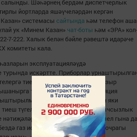
 салынды. Шәһәрнең бердәм диспетчерлык
тирлы йортларда яшәүчеләрдән кергән
к Казан» системасы
сайтында
һәм телефон аша
Шулай ук «Минем Казан»
чат-боты
һәм «ЭРА» кол
222-7-222. Халык белән бәйле рәвештә идарәче
КХ комитеты кала.
иһазларын эксплуатацияләүдә
 турында искәртте. Приборлар урнаштырылга
телергә тиеш. Газ баганаларын кабызыр
 ышанырга тиеш. Кухняларда вентиляция
быштырылмаган, шкафларга ябылган яки
а тиеш түгел. «Бу элементар куркынычсызлык
 нәтиҗәләргә китерергә мөмкин. Быел гына д
ездә газ исе белән агулануның биш очрагы
ләр исән», – дип өстәде спикер.