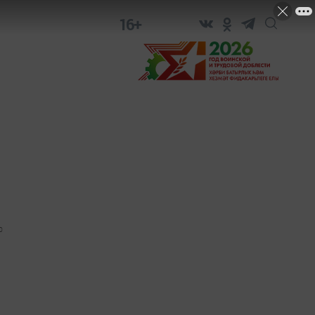
16+
0