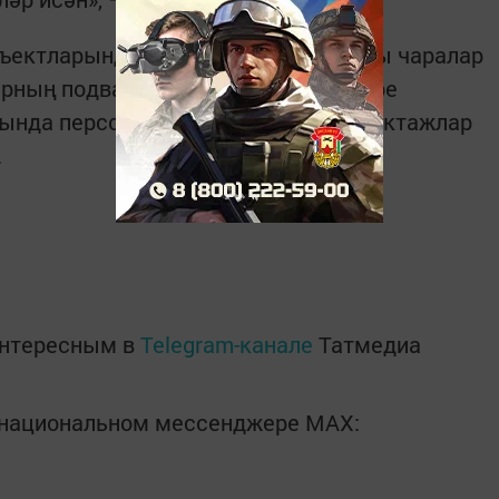
бъектларында террорчылыкка каршы чаралар
арның подвал һәм каралты бүлмәләре
ында персонал белән өстәмә инструктажлар
.
интересным в
Telegram-канале
Татмедиа
в национальном мессенджере MАХ: