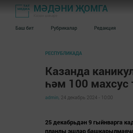
МӘДӘНИ ҖОМГА
Казан шәһәре
Баш бит
Рубрикалар
Редакция
РЕСПУБЛИКАДА
Казанда канику
һәм 100 махсус
admin,
24 декабрь 2024 - 10:00
25 декабрьдән 9 гыйнварга ка
планлы эшләр башкарылмаяча