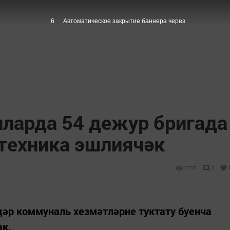
5
Автоматическое закрытие баннера через
лларда 54 дежур бригада
 техника эшлиячәк
1191
0
дәр коммуналь хезмәтләрне туктату буенча
к.