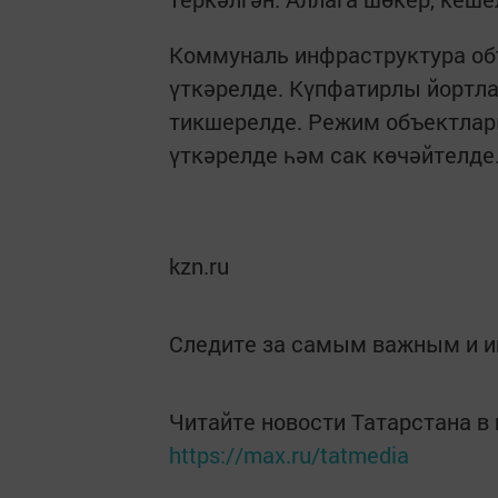
Коммуналь инфраструктура о
үткәрелде. Күпфатирлы йортл
тикшерелде. Режим объектлар
үткәрелде һәм сак көчәйтелде
kzn.ru
Следите за самым важным и 
Читайте новости Татарстана 
https://max.ru/tatmedia