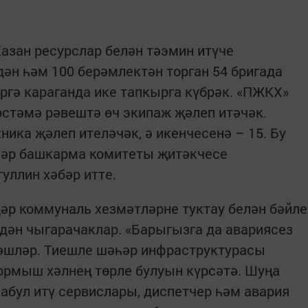
азан ресурслар белән тәэмин итүче
н һәм 100 берәмлектән торган 54 бригада
әргә караганда ике тапкырга күбрәк. «ПЖКХ»
өстәмә рәвештә өч экипаж җәлеп итәчәк.
ника җәлеп ителәчәк, ә икенчесенә – 15. Бу
һәр башкарма комитеты җитәкчесе
ллин хәбәр итте.
дәр коммуналь хезмәтләрне туктау белән бәйле
дән чыгарачаклар. «Барыгызга да авариясез
тәшләр. Тиешле шәһәр инфраструктурасы
ормыш хәлнең төрле булуын күрсәтә. Шуңа
абул итү сервислары, диспетчер һәм авария