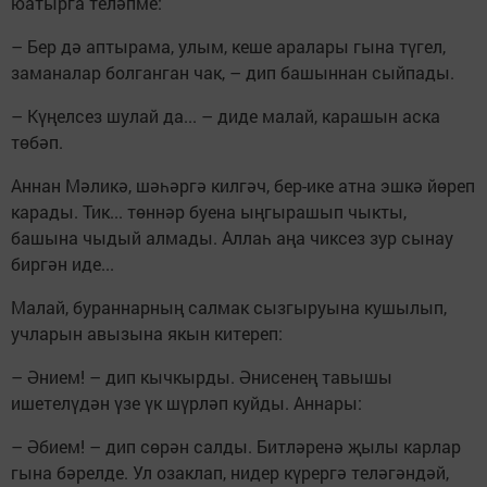
юатырга теләпме:
– Бер дә аптырама, улым, кеше аралары гына түгел,
заманалар болганган чак, – дип башыннан сыйпады.
– Күңелсез шулай да... – диде малай, карашын аска
төбәп.
Аннан Мәликә, шәһәргә килгәч, бер-ике атна эшкә йөреп
карады. Тик... төннәр буена ыңгырашып чыкты,
башына чыдый алмады. Аллаһ аңа чиксез зур сынау
биргән иде...
Малай, бураннарның салмак сызгыруына кушылып,
учларын авызына якын китереп:
– Әнием! – дип кычкырды. Әнисенең тавышы
ишетелүдән үзе үк шүрләп куйды. Аннары:
– Әбием! – дип сөрән салды. Битләренә җылы карлар
гына бәрелде. Ул озаклап, нидер күрергә теләгәндәй,