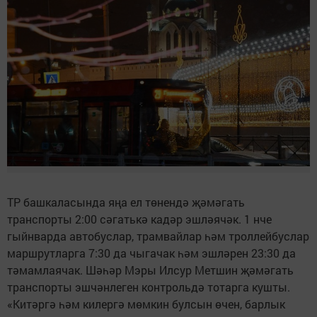
ТР башкаласында яңа ел төнендә җәмәгать
транспорты 2:00 сәгатькә кадәр эшләячәк. 1 нче
гыйнварда автобуслар, трамвайлар һәм троллейбуслар
маршрутларга 7:30 да чыгачак һәм эшләрен 23:30 да
тәмамлаячак. Шәһәр Мэры Илсур Метшин җәмәгать
транспорты эшчәнлеген контрольдә тотарга кушты.
«Китәргә һәм килергә мөмкин булсын өчен, барлык