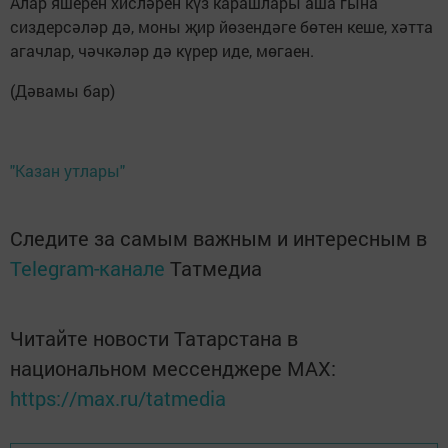
Алар яшерен хисләрен күз карашлары аша гына
сиздерсәләр дә, моны җир йөзендәге бөтен кеше, хәтта
агачлар, чәчкәләр дә күрер иде, мөгаен.
(Дәвамы бар)
"Казан утлары"
Следите за самым важным и интересным в
Telegram-канале
Татмедиа
Читайте новости Татарстана в
национальном мессенджере MАХ:
https://max.ru/tatmedia