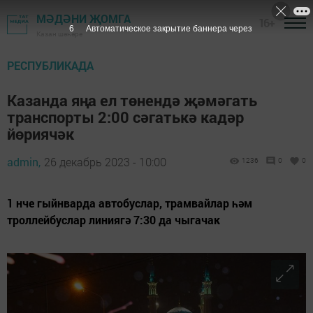
МӘДӘНИ ҖОМГА
16+
5
Автоматическое закрытие баннера через
Казан шәһәре
РЕСПУБЛИКАДА
Казанда яңа ел төнендә җәмәгать
транспорты 2:00 сәгатькә кадәр
йөриячәк
admin,
26 декабрь 2023 - 10:00
1236
0
0
1 нче гыйнварда автобуслар, трамвайлар һәм
троллейбуслар линиягә 7:30 да чыгачак