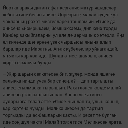
Йортка аракы дигән афәт кергәнче матур яшәделәр
кебек әтисе белән әнисе. Дөресрәге, малай күңеле ул
чакларның рәхәт мизгелләрен ташламый. Әтисе дә
әнисенә «йомрыкаем, йомшаккаем», дип кенә торды.
Кайбер вакыйгаларны ул әле дә аермачык хәтерли. Яңа
ел кичендә шәһәрнең үзәк чыршысы янына алып
баралар иде Маратны. Ап-ак күбәләкләр уйнагандай,
яп-якты кар ява иде. Шунда әтисе, шаярып, әнисен
җиргә екмакчы булды.
– Җир шарын селкетәсең бит, җүләр, монда яшәгән
халыкка нинди үчең бар синең, ә? – дип тартышты
әнисе, егылмаска тырышып. Рәхәтләнеп көлде малай
әнисенең тапкырлыгыннан. Аннан үзе әтисен
аударырга теләп этте. Әтисе, чынлап та, улын кочып,
кар көртенә чумды. Мәликә икесен дә тартып
торгызды да өс-башларын какты. И рәхәт тә булган
иде соң шул чакта! Малай тоя: әтисе Мәликәсен ярата.