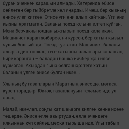
буран эченнән карашын алмады. Хәтерендә әбисе
сөйләгән бер гыйбрәтле хәл яңарды. Имеш, бер кызның
әнисе үлеп киткән. Әтисе үги әни алып кайткан. Үги әни
кызны яратмаган. Баланы поезд юлына илтеп куйган.
Менә берчакны юлдан ыжгырып поезд килә икән.
Машинист карап җибәрсә, ни күрсен, бер хатын кызыл
яулык болгый, ди. Поезд туктаган. Машинист баланы
алырга дип төшкән, теге хатынны эзләп ары каранган,
бире каранган – баладан башка һичбер җан иясе
күрмәгән. Ахырдан гына белгәннәр: теге хатын
баланың үлгән әнисе булган икән...
Улының бу газапларын Маратның әнисе дә, мөгаен,
күреп торадыр. Юк-юк, газаплануын теләмәс иде ул
аның.
Малай, икәүләп, соңгы кат шәһәргә килгән көнне исенә
төшерде. Әнисе әллә авыртудан, әллә эчендәге
ялкыннан күп сөйләшмәскә тырыша иде. Улы табып