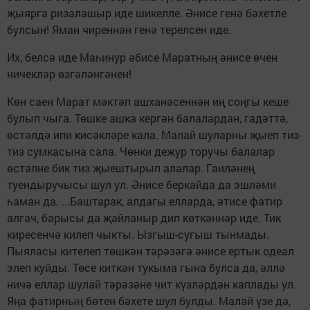
җыярга ризалашыр иде шикелле. Әнисе генә бәхетле
булсын! Яман чиреннән генә терелсен иде.
Их, белсә иде Маһинур әбисе Маратның әнисе өчен
ничекләр өзгәләнгәнен!
Көн саен Марат мәктәп ашханәсеннән иң соңгы кеше
булып чыга. Төшке ашка кергән балалардан, гадәттә,
өстәлдә ипи кисәкләре кала. Малай шуларны җыеп тиз-
тиз сумкасына сала. Чөнки дежур торучы балалар
өстәлне бик тиз җыештырып алалар. Гаиләнең
туендыручысы шул ул. Әнисе беркайда да эшләми
һаман да. ...Баштарак, алдагы елларда, әтисе фатир
алгач, барысы да җайланыр дип көткәннәр иде. Тик
киресенчә килеп чыкты. Ызгыш-сугыш тынмады.
Пыяласы кителеп төшкән тәрәзәгә әнисе ертык одеал
элеп куйды. Төсе киткән тукыма гына булса да, әллә
ничә еллар шулай тәрәзәне чит күзләрдән каплады ул.
Яңа фатирның бөтен бәхете шул булды. Малай үзе дә,