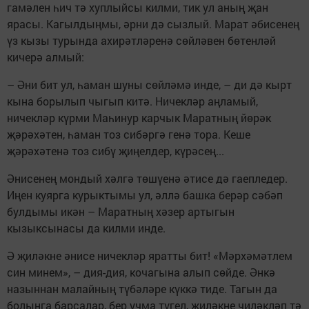
гамәлен һич тә хуплыйсы килми, тик ул аның җан
ярасы. Кагылдыңмы, әрни дә сызлый. Марат әбисенең
үз кызы турында ахирәтләренә сөйләвен бөтенләй
кичерә алмый:
– Әни бит ул, һаман шуны сөйләмә инде, – ди дә кырт
кына борылып чыгып китә. Ничекләр аңламый,
ничекләр күрми Маһинур карчык Маратның йөрәк
җәрәхәтен, һаман тоз сибәргә генә тора. Кеше
җәрәхәтенә тоз сибү җиңелдер, күрәсең...
Әнисенең мондый хәлгә төшүенә әтисе дә гаепледер.
Иңен куярга курыктымы ул, әллә башка берәр сәбәп
булдымы икән – Маратның хәзер артыгын
кызыксынасы да килми инде.
Ә җиләкне әнисе ничекләр яратты бит! «Мәрхәмәтлем
син минем», – дия-дия, кочагына алып сөйде. Әнкә
назыннан малайның түбәләре күккә тиде. Тагын да
болынга барсалар, бер учма түгел, җиләкне чиләкләп тә