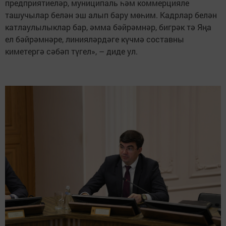
предприятиеләр, муниципаль һәм коммерцияле
ташучылар белән эш алып бару мөһим. Кадрлар белән
катлаулылыклар бар, әмма бәйрәмнәр, бигрәк тә Яңа
ел бәйрәмнәре, линияләрдәге күчмә составны
киметергә сәбәп түгел», – диде ул.