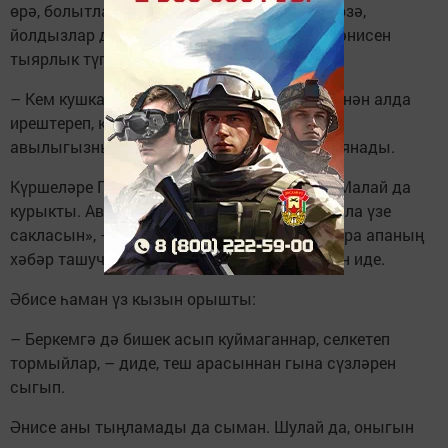
өрә, болытлар арасыннан тонык кына ай йөзә,
йолдызлар да качып беткән иде кебек. Тик әнисен
тыярлык түгел иде шул:
– Кем кушкан сезгә минем тормышны үземнән алда
ирештереп, кортканы борчырга! Ут төртәм,
авылыгызны яндырам, белегез аны, – дип янады.
Күршеләре Гөлнара апаның коты алынды. Малай да
курыкты. Авылда су юк бит... «Пужардан Алла үзе
сакласын», – дип кенә торалар. Ярый Гөлнара апаның
хәбәр ташучы кызы шәһәргә китеп өлгергән иде.
Әбисе һаман үз кызын орышты:
– Беркемгә дә бишек асып куймаганнар, селкетеп
тормыйлар, – диде, теш арасыннан гына сүзләрен
сыгып.
Әнисе аны тыңламады да сыман. Шулай да, оныгын