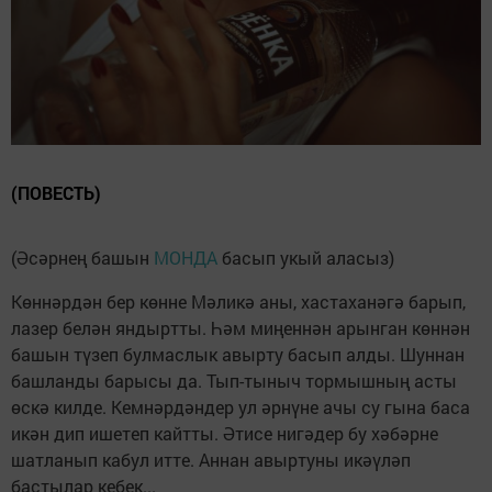
(ПОВЕСТЬ)
(Әсәрнең башын
МОНДА
басып укый аласыз)
Көннәрдән бер көнне Мәликә аны, хастаханәгә барып,
лазер белән яндыртты. Һәм миңеннән арынган көннән
башын түзеп булмаслык авырту басып алды. Шуннан
башланды барысы да. Тып-тыныч тормышның асты
өскә килде. Кемнәрдәндер ул әрнүне ачы су гына баса
икән дип ишетеп кайтты. Әтисе нигәдер бу хәбәрне
шатланып кабул итте. Аннан авыртуны икәүләп
бастылар кебек...