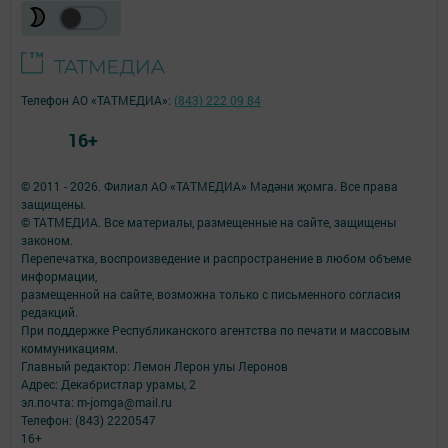
Телефон АО «ТАТМЕДИА»:
(843) 222 09 84
16+
© 2011 - 2026. Филиал АО «ТАТМЕДИА» Мәдәни җомга. Все права
защищены.
© ТАТМЕДИА. Все материалы, размещенные на сайте, защищены
законом.
Перепечатка, воспроизведение и распространение в любом объеме
информации,
размещенной на сайте, возможна только с письменного согласия
редакций.
При поддержке Республиканского агентства по печати и массовым
коммуникациям.
Главный редактор: Лемон Лерон улы Леронов
Адрес: Декабристлар урамы, 2
эл.почта: m-jomga@mail.ru
Телефон: (843) 2220547
16+