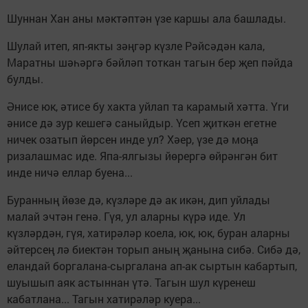
Шуннан Хан аны мәктәптән үзе каршы ала башлады.
Шулай итеп, яп-якты зәңгәр күзле Рәйсәдән кала,
Маратны шәһәргә бәйләп тоткан тагын бер җеп пәйда
булды.
Әнисе юк, әтисе бу хакта уйлап та карамый хәтта. Үги
әнисе дә зур кешегә саныйдыр. Үсеп җиткән егетне
ничек озатып йөрсен инде ул? Хәер, үзе дә моңа
ризалашмас иде. Япа-ялгызы йөрергә өйрәнгән бит
инде ничә еллар буена...
Буранның йөзе дә, күзләре дә ак икән, дип уйлады
малай эчтән генә. Гүя, ул аларны күрә иде. Ул
күзләрдән, гүя, хатирәләр коела, юк, юк, буран аларны
әйтерсең лә биектән торып аның җанына сибә. Сибә дә,
еландай боргалана-сыргалана ап-ак сыртын кабартып,
шуышып аяк астыннан үтә. Тагын шул күренеш
кабатлана... Тагын хатирәләр куера...