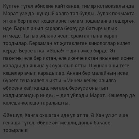
Күптән түгел әбисенә кайтканда, тимер юл вокзалында
Марат үзе дә шундый хәлгә тап булды. Аулак почмакта
яткан бер пакет кешеләрне тәмам пошаманга төшергән
иде. Барып ачып карарга берәү дә батырчылык
итмәде. Тыгыз әйләнә ясап, ерактан гына карап
тордылар. Берзаман эт җитәкләгән кинологлар килеп
керде. Берсе эткә: «Эзлә!» – дип әмер бирде. Эт
пакетны әле бер яктан, әле икенче яктан якынаеп иснәп
карады да янына ук сузылып ятты. Шуннан аны теге
кешеләр ачып карадылар. Аннан бер малайның иске
бүреге генә килеп чыкты. «Минем кебек, авылга
әбисенә кайтканда, мөгаен, берәүсе онытып
калдыргандыр инде», – дип уйлады Марат. Кешеләр дә
көлешә-көлешә таралышты.
Әйе шул, Ханга охшаган иде ул эт тә. Ә Хан ул эт ише
генә дә түгел. Әбисе әйтмешли, дөнья бәһасе
торырлык!