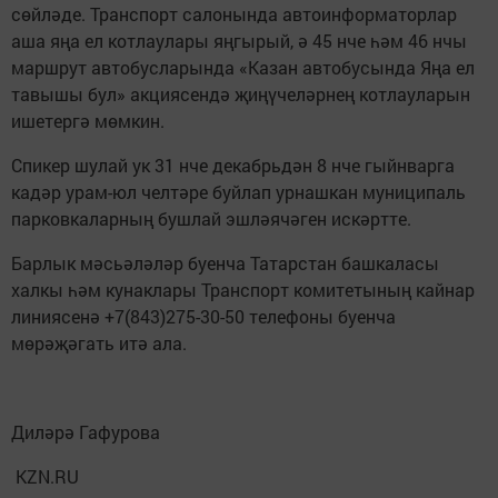
сөйләде. Транспорт салонында автоинформаторлар
аша яңа ел котлаулары яңгырый, ә 45 нче һәм 46 нчы
маршрут автобусларында «Казан автобусында Яңа ел
тавышы бул» акциясендә җиңүчеләрнең котлауларын
ишетергә мөмкин.
Спикер шулай ук 31 нче декабрьдән 8 нче гыйнварга
кадәр урам-юл челтәре буйлап урнашкан муниципаль
парковкаларның бушлай эшләячәген искәртте.
Барлык мәсьәләләр буенча Татарстан башкаласы
халкы һәм кунаклары Транспорт комитетының кайнар
линиясенә +7(843)275-30-50 телефоны буенча
мөрәҗәгать итә ала.
Диләрә Гафурова
KZN.RU