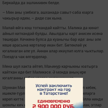
Беркайда да эшләмәвен белде.
– Мин аны үзебезгә, ашханәдә савыт-саба юарга
чакырыр идем, – диде сак кына.
Малай өйгә кош тоткандай кайтты. Мәликә дә кинәт
айнып киткәндәй булды. Авылдагы карт әнисен исенә
төшерде. Кечкенә булса да куанычы бар иде: аны әле
кеше арасына кертәләр икән бит. Бөтенләй үк
югалмаган әле ул. Аннан алар икәүләп юлга чыктылар.
Поездга чак өлгерделәр.
Менә шул хакта әйтеп, Маһинур карчыкны юатырга
кайткан иде бит Мәликәсе. Ә монда аның ире
югалганны хәбәр итәргә җитешкәннәр...
Шуннан Мәликә, ишектән кергән салкын җил кебек,
ишекле-түрле йөрде. Кызмача халәттә күршеләргә
кереп китте. Малай да артыннан калмады. Әллә нинди
шомлы кич иде. Урамда, угрыны тоткан сыман, этләр