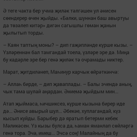
Ә теге чакта бер учма җиләк тәлгәшен ул әнисен
сөендерер өчен җыйды. «Бәлки, шуннан баш авыртуы
да төзәлеп китәр» дигән сагышлы гөман җанын
җылытып торды.
– Каян таптың моны? – дип гаҗәпләнде күрше кызы. –
Үзләреннән бал тамгандай тоела, үзләре эре дә. Миңа
бу кадәрле эре бер генә җиләк тә очрамады никтер.
Марат, җитдиләнеп, Маһинур карчык өйрәткәнчә:
– Аллаһ бирде, – дип җаваплады. – Балы эчендә аның,
чык тама шулай аңардан. Әниемә җыйдым мин...
Атап җыймаса, һичшиксез, күрше кызына бирер иде
дә... Әнисе авырый шул... Әбекәе, хуплагандай, күз
кысып куйды. Барыбер дә яратып бетерми кебек
Мәликәсен. Үз кызы булса да, һаман яманлап сөйләргә
генә тора. Эчә, имеш... Эчсә соң! Малайның да бу