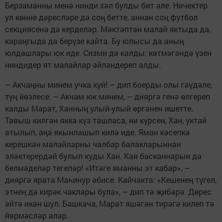
Берзаманны менә нинди хәл булды бит әле. Ничектер
ул көнне дәресләре дә соң бетте, аннан соң футбол
секциясенә дә керделәр. Мәктәптән малай яктыда да,
караңгыда да берүзе кайта. Бу юлысы да аның
юлдашлары юк иде. Сизми дә калды: көтмәгәндә үзен
ниндидер ят малайлар әйләндереп алды.
– Акчаңны минем учка куй! – дип боерды олы гәүдәле,
туң йөзлесе. – Акчам юк минем, – дияргә генә өлгереп
калды Марат, Ханның улый-улый өргәнен ишетте.
Тавыш килгән якка күз ташласа, ни күрсен, Хан, уктай
атылып, аңа якынлашып килә иде. Яман кәсепкә
керешкән малайларны чалбар балакларыннан
эләктерердәй булып куды Хан. Кая басканнарын да
белмәделәр тегеләр! «Итәге яманны эт кабар», –
дияргә ярата Маһинур әбисе. Кайчакта: «Кешенең түгел,
этнең дә кирәк чаклары була», – дип тә җибәрә. Дөрес
әйтә икән шул. Башкача, Марат яшәгән тирәгә килеп тә
йөрмәсләр алар.