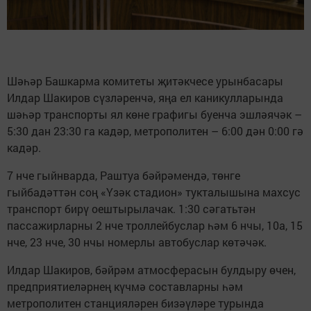
Шәһәр Башкарма комитеты җитәкчесе урынбасары
Илдар Шакиров сүзләренчә, яңа ел каникулларында
шәһәр транспорты ял көне графигы буенча эшләячәк –
5:30 дан 23:30 га кадәр, метрополитен – 6:00 дән 0:00 гә
кадәр.
7 нче гыйнварда, Раштуа бәйрәмендә, төнге
гыйбадәттән соң «Үзәк стадион» тукталышына махсус
транспорт бирү оештырылачак. 1:30 сәгатьтән
пассажирларны 2 нче троллейбуслар һәм 6 нчы, 10а, 15
нче, 23 нче, 30 нчы номерлы автобуслар көтәчәк.
Илдар Шакиров, бәйрәм атмосферасын булдыру өчен,
предприятиеләрнең күчмә составларны һәм
метрополитен станцияләрен бизәүләре турында