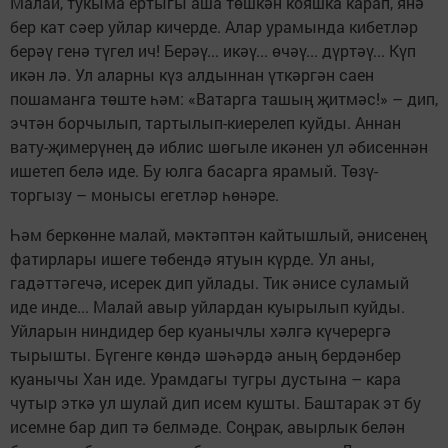
Малай, тукыма ертыгы аша төшкән кояшка карап, янә
бер кат сәер уйлар кичерде. Алар урамында кибетләр
берәү генә түгел ич! Берәү... икәү... өчәү... дүртәү... Күп
икән лә. Ул аларны күз алдыннан үткәргән саен
пошаманга төште һәм: «Ватарга ташың җитмәс!» – дип,
эчтән борчылып, тартылып-киерелеп куйды. Аннан
вату-җимерүнең дә иблис шөгыле икәнен ул әбисеннән
ишетеп белә иде. Бу юлга басарга ярамый. Төзү-
торгызу – монысы егетләр һөнәре.
Һәм беркөнне малай, мәктәптән кайтышлый, әнисенең
фатирлары ишеге төбендә ятуын күрде. Ул аны,
гадәттәгечә, исерек дип уйлады. Тик әнисе суламый
иде инде... Малай авыр уйлардан куырылып куйды.
Уйларын ниндидер бер куанычлы хәлгә күчерергә
тырышты. Бүгенге көндә шәһәрдә аның бердәнбер
куанычы Хан иде. Урамдагы тугры дустына – кара
чутыр эткә ул шулай дип исем кушты. Баштарак эт бу
исемне бар дип тә белмәде. Соңрак, авырлык белән