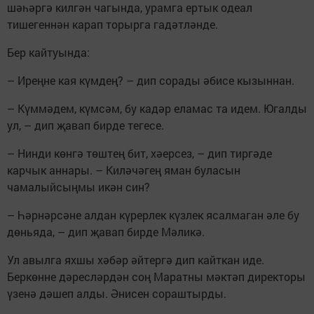
шәһәргә килгән чагында, урамга ертык одеал
тишегеннән карап торырга гадәтләнде.
Бер кайтуында:
– Иреңне кая күмдең? – дип сорады әбисе кызыннан.
– Күммәдем, күмсәм, бу кадәр еламас та идем. Югалды
ул, – дип җавап бирде тегесе.
– Нинди көнгә төштең бит, хәерсез, – дип тиргәде
карчык аннары. – Киләчәгең яман буласын
чамалыйсыңмы икән син?
– Һәрнәрсәне алдан күрерлек күзлек ясалмаган әле бу
дөньяда, – дип җавап бирде Мәликә.
Ул авылга яхшы хәбәр әйтергә дип кайткан иде.
Беркөнне дәресләрдән соң Маратны мәктәп директоры
үзенә дәшеп алды. Әнисен сораштырды.