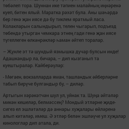
төбәлеп тора. Шуннан ике тәпиен малайның иңнәренә
куеп, битен ялый. Маратка рәхәт була. Аны шәһәрдә
бер генә җан иясе дә бу тиклем яратмый ласа.
Колакларын салындырып, телен чыгарып, подъезд
төбендә утырган чемкара этнең гади генә җан иясе
түгеллеген өлкәнрәкләр һаман әйтеп торалар.
– Җүнле эт тә шундый язмышка дучар булсын инде!
Адашкандыр ла, бичара, – дип кызганып та
куештыралар. Кайберәүләр:
- Мөгаен, вокзалларда яман, ташландык әйберләрне
табып бирүче булгандыр бу, – диләр.
Артыгын хәрәкәтчән шул ул, уйнак та. Шуңа әйтәләр
микән кешеләр, белмәссең? Мондый этләрне җиде-
сигез ел эшләтәләр дә аннары хуҗалары өйләренә
алып китәләр, имеш. Ә этләр белән эшләүче ул хуҗалар
кинологлар дип атала, ди.