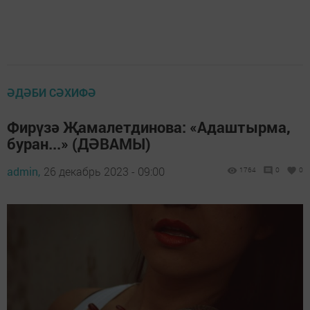
ӘДӘБИ СӘХИФӘ
Фирүзә Җамалетдинова: «Адаштырма,
буран...» (ДӘВАМЫ)
admin,
26 декабрь 2023 - 09:00
1764
0
0