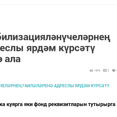
илизацияләнүчеләрнең
реслы ярдәм күрсәтү
ә ала
1864
0
а куярга яки фонд реквизитларын тутырырга