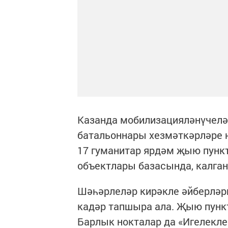
Казанда мобилизацияләнүчеләр
батальоннары хезмәткәрләре һ
17 гуманитар ярдәм җыю пункт
объектлары базасында, калга
Шәһәрлеләр кирәкле әйберләрне
кадәр тапшыра ала. Җыю пунк
Барлык нокталар да «Игелекле