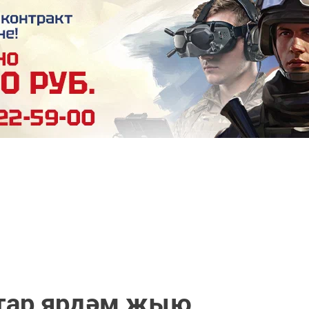
итар ярдәм җыю