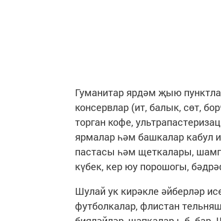
Гуманитар ярдәм җыю пунктлар
консервлар (ит, балык, сөт, бо
торган кофе, ультрапастериза
ярмалар һәм башкалар кабул и
пастасы һәм щеткалары, шамп
күбек, кер юу порошогы, бәдр
Шулай ук кирәкле әйберләр ис
футболкалар, флистан тельняшк
бияләйләр, шапкалар һ.б. бар.