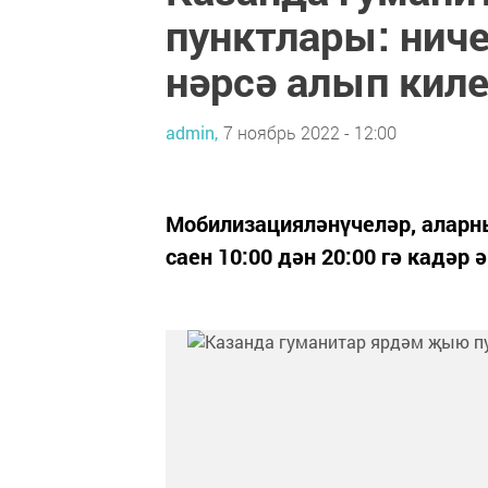
пунктлары: нич
нәрсә алып киле
admin,
7 ноябрь 2022 - 12:00
Мобилизацияләнүчеләр, аларны
саен 10:00 дән 20:00 гә кадә