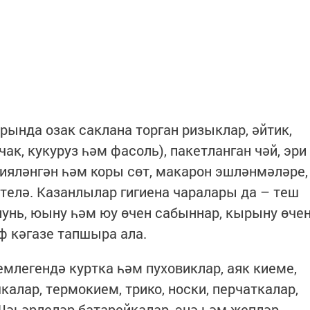
ында озак саклана торган ризыклар, әйтик,
рчак, кукуруз һәм фасоль), пакетланган чәй, эри
цияләнгән һәм коры сөт, макарон эшләнмәләре,
телә. Казанлылар гигиена чаралары да – теш
унь, юыну һәм юу өчен сабыннар, кырыну өче
әф кәгазе тапшыра ала.
емлегендә куртка һәм пуховиклар, аяк киеме,
алар, термокием, трико, носки, перчаткалар,
 Шәһәрлеләр батарейкалар, энә һәм җепләр