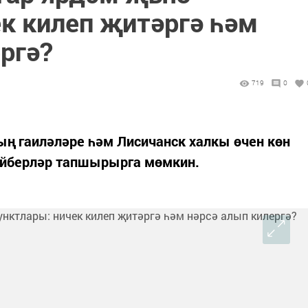
ек килеп җитәргә һәм
ргә?
719
0
ң гаиләләре һәм Лисичанск халкы өчен көн
р әйберләр тапшырырга мөмкин.