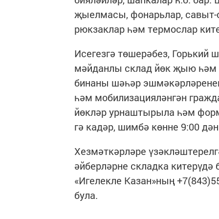
җыелмасы, фонарьлар, савыт-са
рюкзаклар һәм термослар ките
Исегезгә төшерәбез, Горький ш
мәйданлы склад йөк җыю һәм 
бинаны шәһәр эшмәкәрләренең
һәм мобилизацияләнгән гражд
йөкләр урнаштырыла һәм форма
гә кадәр, шимбә көнне 9:00 дән
Хезмәткәрләре үзәкләштерелг
әйберләрне складка китерүдә
«Игелекле Казан»ның +7(843)5
була.