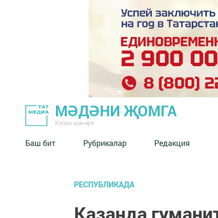
МӘДӘНИ ҖОМГА
Казан шәһәре
Баш бит
Рубрикалар
Редакция
РЕСПУБЛИКАДА
Казанда гуман