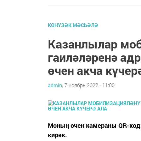
КӨНҮЗӘК МӘСЬӘЛӘ
Казанлылар моб
гаиләләренә ад
өчен акча күчер
admin,
7 ноябрь 2022 - 11:00
Моның өчен камераны QR-кодк
кирәк.