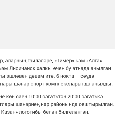
, аларның гаиләләре, «Тимер» һәм «Алга»
әм Лисичанск халкы өчен бу атнада ачылган
ы эшләвен дәвам итә. 6 нокта – сәүдә
ннары шәһәр спорт комплексларында ачылды.
 көн саен 10:00 сәгатьтән 20:00 сәгатькә
тлары шәһәрнең һәр районында оештырылган.
 Казан» логотибы белән билгеләнгән.