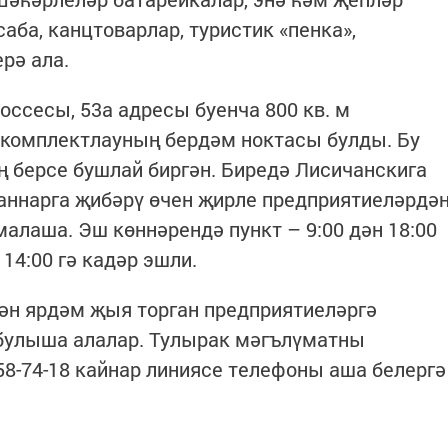
ба, канцтоварлар, туристик «пенка»,
рә ала.
оссесы, 53а адресы буенча 800 кв. м
комплектлауның бердәм ноктасы булды. Бу
 берсе бушлай биргән. Биредә Лисичанскига
аннарга җибәрү өчен җирле предприятиеләрдә
лаша. Эш көннәрендә пункт – 9:00 дән 18:00
 14:00 гә кадәр эшли.
ән ярдәм җыя торган предприятиеләргә
 булыша алалар. Тулырак мәгълүматны
58-74-18 кайнар линиясе телефоны аша белергә