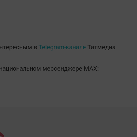
интересным в
Telegram-канале
Татмедиа
в национальном мессенджере MАХ: