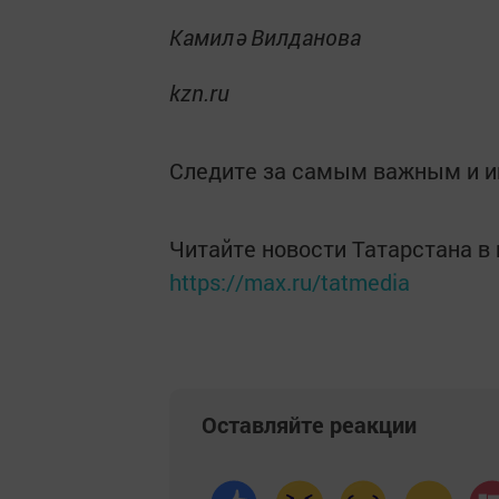
Камилә Вилданова
kzn.ru
Следите за самым важным и 
Читайте новости Татарстана 
https://max.ru/tatmedia
Оставляйте реакции