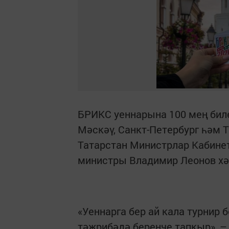
БРИКС уеннарына 100 мең биле
Мәскәү, Санкт-Петербург һәм Т
Татарстан Министрлар Кабине
министры Владимир Леонов хә
«Уеннарга бер ай кала турнир
тәҗрибәдә беренче тапкыр», –