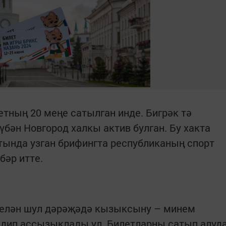
тның 20 меңе сатылган инде. Бигрәк тә
үбән Новгород халкы актив булган. Бу хакта
тында узган брифингта республиканың спорт
бәр итте.
 белән шул дәрәҗәдә кызыксыну – минем
 дип ассызыклады ул. Билетларны сатып алуд