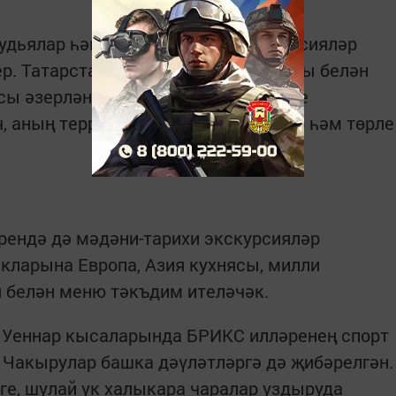
удьялар һәм тренерлар өчен экскурсияләр
ер. Татарстан Мәдәният министрлыгы белән
асы әзерләнә. Спортчыларның күбесе
, аның территориясендә концертлар һәм төрле
әрендә дә мәдәни-тарихи экскурсияләр
кларына Европа, Азия кухнясы, милли
 белән меню тәкъдим ителәчәк.
ә Уеннар кысаларында БРИКС илләренең спорт
 Чакырулар башка дәүләтләргә дә җибәрелгән.
е, шулай ук халыкара чаралар уздыруда