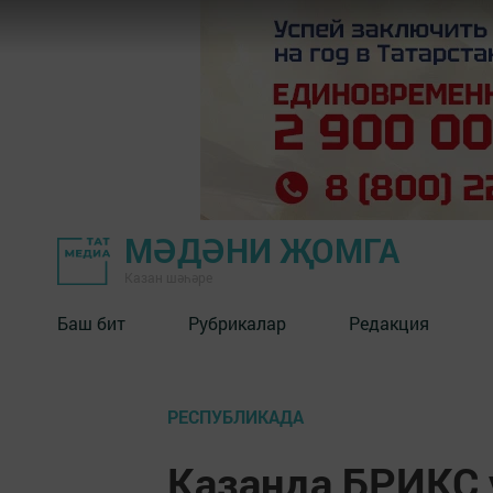
МӘДӘНИ ҖОМГА
Казан шәһәре
Баш бит
Рубрикалар
Редакция
РЕСПУБЛИКАДА
Казанда БРИКС 