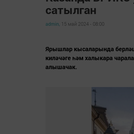
сатылган
admin,
15 май 2024 - 08:00
Ярышлар кысаларында берләш
киләчәге һәм халыкара чарал
алышачак.