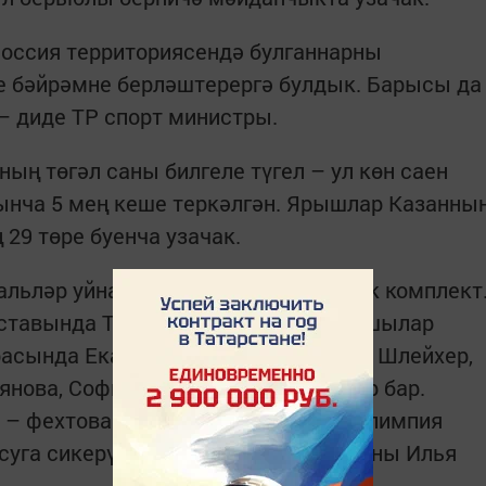
 Россия территориясендә булганнарны
е бәйрәмне берләштерергә булдык. Барысы да
 – диде ТР спорт министры.
ың төгәл саны билгеле түгел – ул көн саен
кынча 5 мең кеше теркәлгән. Ярышлар Казанны
29 төре буенча узачак.
льләр уйнатылачак – 380 нән артык комплект
ставында ТР спортчылары да иң яхшылар
расында Екатерина Кошкина, Никита Шлейхер,
янова, Софья Дьякова һәм башкалар бар.
– фехтование буенча ике тапкыр Олимпия
суга сикерү буенча Олимпия чемпионы Илья