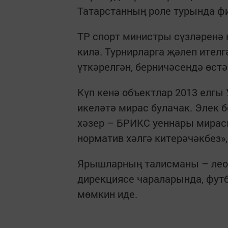
Татарстанның роле турында ф
ТР спорт министры сүзләренә 
килә. Турнирларга җәлеп ител
үткәрелгән, берничәсендә өст
Күп кенә объектлар 2013 елгы
икеләтә мирас булачак. Элек 
хәзер – БРИКС уеннары мирасы
норматив хәлгә китерәчәкбез»,
Ярышларның талисманы – леоп
дирекциясе чараларында, фут
мөмкин иде.