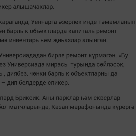
икер алышачаклар.
караганда, Уеннарга әзерлек инде тәмамланып
гән барлык объектларда капиталь ремонт
әмә инвентарь һәм җиһазлар алынган.
 Универсиададан бирле ремонт күрмәгән. «Бу
без Универсиада мирасы турында сөйләсәк,
, диябез, чөнки барлык объектларны да
 – дип белдерде спикер.
ард Бриксик. Аны парклар һәм скверлар
бол матчларында, Казан марафонында күрергә