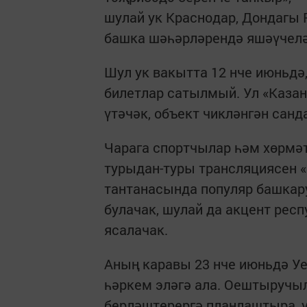
шулай ук Краснодар, Дондагы 
башка шәһәрләрендә яшәүчелә
Шул ук вакытта 12 нче июньдә
билетлар сатылмый. Ул «Казан
үтәчәк, объект чикләнгән сан
Чарага спортчылар һәм хөрмә
турыдан-туры трансляциясен 
тантанасында популяр башка
булачак, шулай да акцент ре
ясалачак.
Аның каравы 23 нче июньдә Уе
һәркем эләгә ала. Оештыручы
берләштерергә планлаштыра, 