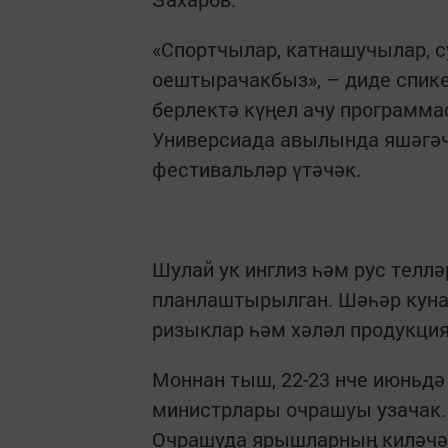
«Спортчылар, катнашучылар, с
оештырачакбыз», – диде спик
берлектә күңел ачу программ
Универсиада авылында яшәгәч
фестивальләр үтәчәк.
Шулай ук инглиз һәм рус телл
планлаштырылган. Шәһәр куна
ризыклар һәм хәләл продукция
Моннан тыш, 22-23 нче июньд
министрлары очрашуы узачак.
Очрашуда ярышларның киләчәг