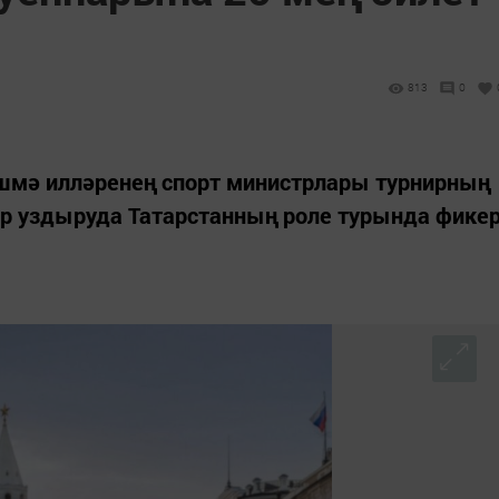
813
0
мә илләренең спорт министрлары турнирның
ар уздыруда Татарстанның роле турында фике