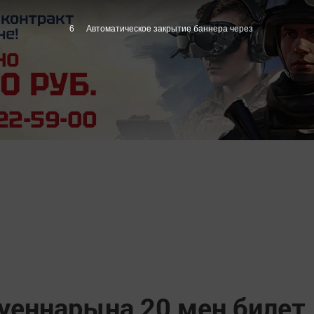
5
Автоматическое закрытие баннера через
уеннарына 20 мең билет