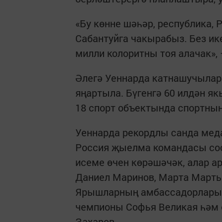
«Бу көнне шәһәр, республика,
Сабантуйга чакырабыз. Без ик
милли колоритны тоя алачак»,
Әлегә Уеннарда катнашучыларн
яңартыла. Бүгенгә 60 илдән я
18 спорт объектында спортның 
Уеннарда рекордлы санда меда
Россия җыелма командасы со
исеме өчен көрәшәчәк, алар а
Даниел Маринов, Марта Марть
Ярышларның амбассадорлары 
чемпионы Софья Великая һәм 
Захаров.