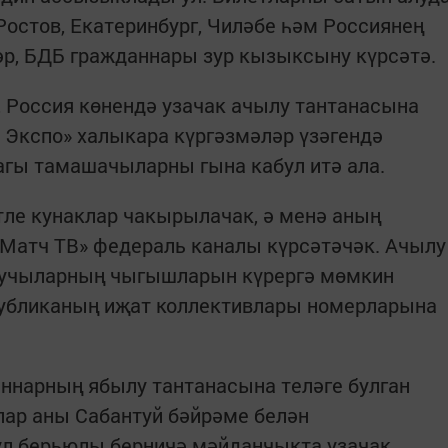
Ростов, Екатеринбург, Чиләбе һәм Россиянең
р, БДБ гражданнары зур кызыксыну күрсәтә.
, Россия көнендә узачак ачылу тантанасына
 Экспо» халыкара күргәзмәләр үзәгендә
дагы тамашачыларны гына кабул итә ала.
тле кунаклар чакырылачак, ә менә аның
«Матч ТВ» федераль каналы күрсәтәчәк. Ачылу
ручыларның чыгышларын күрергә мөмкин
спубликаның иҗат коллективлары номерларына
ннарның ябылу тантанасына теләге булган
лар аны Сабантуй бәйрәме белән
ул берьюлы берничә мәйданчыкта узачак.