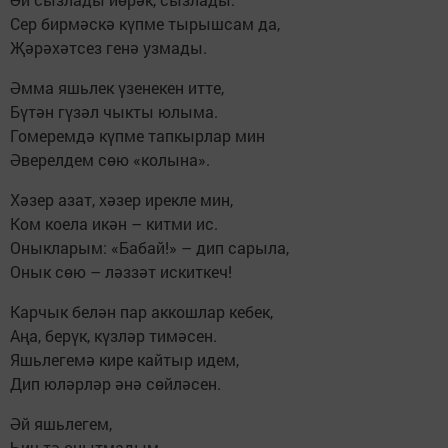
Сер бирмәскә күпме тырышсам да,
Җәрәхәтсез генә узмады.
Әмма яшьлек үзенекен итте,
Бүтән гүзәл чыкты юлыма.
Гомеремдә күпме тапкырлар мин
Әверелдем сөю «колына».
Хәзер азат, хәзер ирекле мин,
Ком коела икән – китми ис.
Оныкларым: «Бабай!» – дип сарыла,
Онык сөю – ләззәт искиткеч!
Карчык белән пар аккошлар кебек,
Аңа, берүк, күзләр тимәсен.
Яшьлегемә кире кайтыр идем,
Дип юләрләр әнә сөйләсен.
Әй яшьлегем,
Һич тә онытмадым,