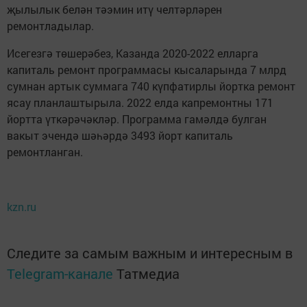
җылылык белән тәэмин итү челтәрләрен
ремонтладылар.
Исегезгә төшерәбез, Казанда 2020-2022 елларга
капиталь ремонт программасы кысаларында 7 млрд
сумнан артык суммага 740 күпфатирлы йортка ремонт
ясау планлаштырыла. 2022 елда капремонтны 171
йортта үткәрәчәкләр. Программа гамәлдә булган
вакыт эчендә шәһәрдә 3493 йорт капиталь
ремонтланган.
kzn.ru
Следите за самым важным и интересным в
Telegram-канале
Татмедиа