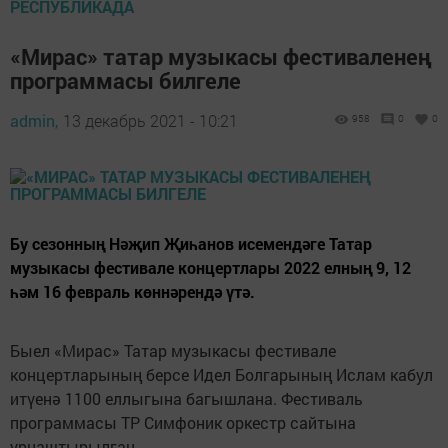
РЕСПУБЛИКАДА
«Мирас» татар музыкасы фестиваленең
программасы билгеле
admin,
13 декабрь 2021 - 10:21
958
0
0
Бу сезонның Нәҗип Җиһанов исемендәге Татар
музыкасы фестивале концертлары 2022 елның 9, 12
һәм 16 февраль көннәрендә үтә.
Быел «Мирас» Татар музыкасы фестивале
концертларының берсе Идел Болгарының Ислам кабул
итүенә 1100 еллыгына багышлана. Фестиваль
программасы ТР Симфоник оркестр сайтына
урнаштырылган.