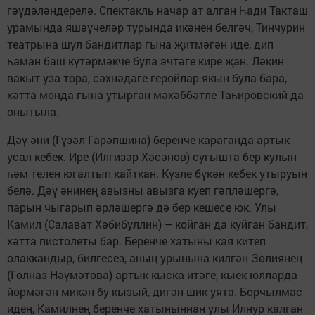
гәүдәләндерелә. Спектакль начар ат алган Һади Такташ
урамында яшәүчеләр турында икәнен белгәч, Тинчурин
театрына шул бандитлар гына җитмәгән иде, дип
һаман баш күтәрмәкче була эчтәге кире җан. Ләкин
вакыт уза тора, сәхнәдәге геройлар якын була бара,
хәтта монда гына утырган мәхәббәтле Таһировский да
онытыла.
Дәү әни (Гүзәл Гарәпшина) беренче караганда артык
усал кебек. Ире (Илгизәр Хәсәнов) сугышта бер кулын
һәм телен югалтып кайткан. Күзле бүкән кебек утыруын
белә. Дәү әнинең авызны авызга куеп гәпләшергә,
парын чыгарып әрләшергә дә бер кешесе юк. Улы
Камил (Салават Хәбибуллин) – койган да куйган бандит,
хәтта пистолеты бар. Беренче хатыны кая китеп
олаккандыр, билгесез, аның урынына килгән Зөлиянең
(Гөлназ Нәүмәтова) артык кыска итәге, кыек юлларда
йөрмәгән микән бу кызый, дигән шик уята. Борчылмас
идең, Камилнең беренче хатыныннан улы Илнур калган