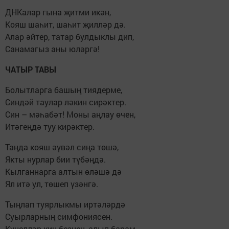
ДНКалар гына җитми икән,
Кояш шаһит, шаһит җилләр дә.
Алар әйтер, татар булдыклы дип,
Санамагыз аны юләргә!
ЧАТЫР ТАВЫ
Болытларга башың тиядерме,
Синдәй таулар ләкин сирәктер.
Син – мәһабәт! Моны аңлау өчен,
Итәгеңдә туу кирәктер.
Таңда кояш әүвәл сиңа төшә,
Якты нурлар бии түбәңдә.
Кылганнарга алтын өләшә дә
Ял итә ул, төшеп үзәнгә.
Тыңлап туярлыкмы иртәләрдә
Суырларның симфониясен.
Күңелләр киң безнең, алып барам,