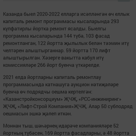
Казанда быел 2020-2022 елларга исәпләнгән өч еллык
капиталь ремонт программасы кысаларында 293
күпфатирлы йортка ремонт ясалды. Быелгы
программа кысаларында 144 түбә, 103 фасад
ремонтланган, 122 йортта җылылык белән тәэмин итү
челтәрен алыштырганнар. 59 йортта 170 лифт
алыштырылган. Хәзерге вакытта кабул итү
комиссияләре 266 йорт буенча үткәрелде.
2021 елда йортларны капиталь ремонтлау
программасында катнашуга аукцион нәтиҗәләре
буенча өч подрядчы оешма кертелгән:
«Казанстройконсорциум» ҖЧҖ, «РСС-инжиниринг»
ҖЧҖ, «Лифт-Строй Компания»ҖЧҖ. Алар 50 субподряд
оешмасын эшкә җәлеп иткән.
Моннан тыш, шәһәрнең идарәче компанияләре 52
йортның түбәсен, 169 йортта фасадларны, ә 48 йортта