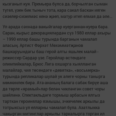
кызганып куя. Премьера булса да, борчылган сыман
түгел, үзен бик тыныч тота, кара сакал баскан ияген
сизелер-сизелмәс кенә җәеп, матур итеп елмая да әле...
Ул арада сәхнәдә вакыйгалар куерганнан-куера бара.
Саран, кырыс декорацияләрдән сүз 1980 еллар ахыры
– 1990 еллар башы турында барганын чамалап
аласың. Артист Фәрхәт Мөхәммәтҗанов
башкаруындагы баш герой алты яшьлек малай -
режиссер Сәрдәр үзе. Геройлар өстендәге
олимпийкалар, Брюс Лига охшарга хыялланган
малайлар, чия төсендәге «девятка», «восьмерка»
турында репликалар шулай ук әлеге чорны танырга
мөмкинлек бирә. Ата-ананың балага сабак бирүе аша
да төрле «ярамый»лар белән чикләнгән совет чоры
шәйләнә. Спектакльдәге тормыш арбасын ялгыз
тарткан героинялар язмышы, эчкечелек аркылы да
тотрыксыз ул елларны чамалап була. Азатлыкка
чакырган митинглар аркылы таркалырга торган ил