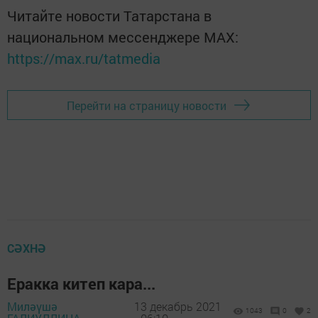
Читайте новости Татарстана в
национальном мессенджере MАХ:
https://max.ru/tatmedia
Перейти на страницу новости
СӘХНӘ
Еракка китеп кара...
Миләүшә
13 декабрь 2021
1043
0
2