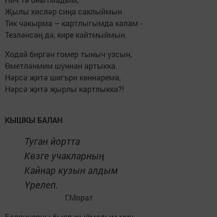
Җылы хисләр сиңа саклыймын.
Тик чакырма – картлыгымда калам -
Тезләнсәң дә, кире кайтмыймын.
Ходай биргән гомер тыныч узсын,
Өметләнмим шуннан артыкка.
Нәрсә җитә шигъри көннәремә,
Нәрсә җитә җырлы картлыкка?!
КЫШКЫ БАЛАН
Туган йортта
Көзге учакларның
Кайнар кузын алдым
Үрелеп.
Г.Морат
Баланнарны быел җыймадым мин,