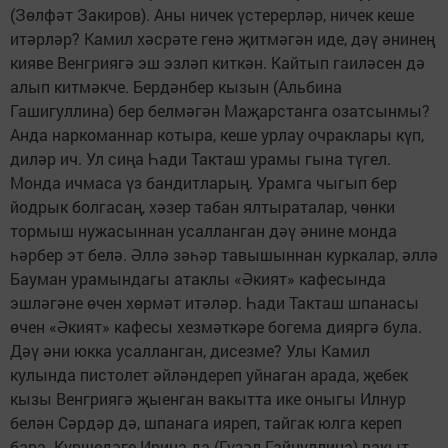
(Зөлфәт Закиров). Аны ничек үстерерләр, ничек кеше
итәрләр? Камил хәсрәте генә җитмәгән иде, дәү әнинең
кияве Венгриягә эш эзләп киткән. Кайтып гаиләсен дә
алып китмәкче. Бердәнбер кызын (Альбина
Гашигуллина) бер белмәгән Маҗарстанга озатсынмы?
Анда наркоманнар котыра, кеше урлау очраклары күп,
диләр ич. Ул сиңа Һади Такташ урамы гына түгел.
Монда ичмаса үз бандитларың. Урамга чыгып бер
йодрык болгасаң, хәзер табан ялтыраталар, чөнки
тормыш нужасыннан усалланган дәү әнине монда
һәрбер эт белә. Әллә зәһәр тавышыннан куркалар, әллә
Бауман урамындагы атаклы «Әкият» кафесында
эшләгәне өчен хөрмәт итәләр. Һади Такташ шпанасы
өчен «Әкият» кафесы хезмәткәре богема дияргә була.
Дәү әни юкка усалланган, дисезме? Улы Камил
кулында пистолет әйләндереп уйнаган арада, җебек
кызы Венгриягә җыенган вакытта ике оныгы Илнур
белән Сәрдәр дә, шпанага ияреп, тайгак юлга кереп
бара. Күршедәге Ирина да (Гүзәл Гайнуллина) вакыт-