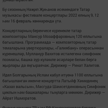
Бу сезонның Нәҗип Җиһанов исемендәге Татар
музыкасы фестивале концертлары 2022 елның 9, 12
һәм 16 февраль көннәрендә үтә.
Концертларның беренчесе күренекле татар
композиторы Мансур Мозаффаровның 120 еллыгына
багышлана. Программада — композиторның татар
темаларына увертюралары, «Галиябану» операсыннан
күренешләр, Мулланур Вахитов истәлегенә симфоник
поэмасы, башка зур күләмле әсәрләре белән бергә
җырлары да яңгыраячак. Дирижер — Ринат Халитов.
Идел Болгарының Ислам кабул итүенә 1100 еллыгына
багышланган икенче концертта Латыйф Хәмидинең
«Казах вальсын», Мәсгудә Шәмсетдиновның Симфоник
циклын һәм башкаларны тыңларга мөмкин. Дирижер —
Айрат Ишморатов.
Өченче концерт ТР һәм РФ Композиторлар берлеге