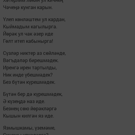
Чәчеңә кунган карын.
Үлеп көнләштем ул кардан,
Кыймадым кагылырга.
Йөрәк ул чак әзер иде
Гөлт итеп кабынырга!
Сүзләр никтер аз сөйләнде,
Вәгъдәләр бирешмәдек.
Иренгә ирен тартылды,
Ник инде үбешмәдек?
Без бүтән күрешмәдек.
Бүтән бер дә күрешмәдек,
Ә күзеңдә наз иде.
Безнең сөю йөрәкләргә
Кышын килгән яз иде.
Язмышкамы, үземәме,
Сиңамы үпкәләргә?