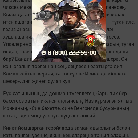
чиксез мәхәббәт яшеренгәнен күреп тәэсирләнәсең.
Кызы да әле болай, әле тегеләй бертуктамый колак
итен ашаган анасына үпкәләми инде. Берсе – туган иле,
газиз анасы, икенчесе – бердәнбер кызы белән
хушлаша ич. Озаккамы, бөтенләйгәме – билгесез.
Үпкәләрне хәтерләр чакмыни? Ни генә булмасын, туган
илдән, газиз анадан, баладан кадерлерәк дөньяда ни
бар? Бандит Камил дә туганлыкны исенә төшерә. Өч
көн югалып торганнан соң, сеңлесен озатыр­га дип
Камил кайтып кергәч, хәтта күрше Ирина да «Аллага
шөкер», дип җиңел сулап куя.
Рус хатынының да дошман түгеллеген, бары тик бер
бәхетсез хатын икәнен аңлыйсың. Наз күрмәгән ялгыз
Иринаның, «Син бәхетле, сине Венгриядә бусурманың
көтә», - дип моңсулануы күңелне айкый.
Кинәт йомшарган геройларда заман авырлыгы белән
катыланган үзеңне, якын кешеләреңне танып аласың.