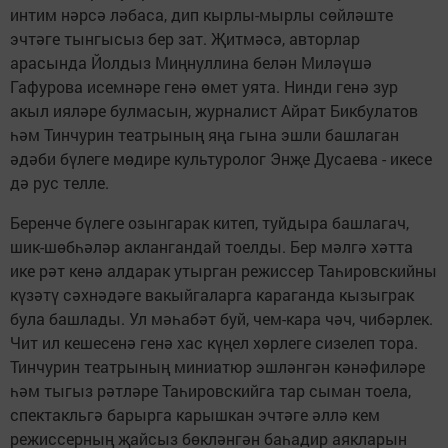
интим нәрсә ләбаса, дип кырлы-мырлы сөйләште
эчтәге тынгысыз бер зат. Җитмәсә, авторлар
арасында Йолдыз Миңнуллина белән Миләүшә
Гафурова исемнәре генә өмет уята. Нинди генә зур
акыл ияләре булмасын, журналист Айрат Бикбулатов
һәм Тинчурин театрының яңа гына эшли башлаган
әдәби бүлеге мөдире культуролог Энҗе Дусаева - икесе
дә рус телле.
Беренче бүлеге озынгарак китеп, туйдыра башлагач,
шик-шөбһәләр аклангандай тоелды. Бер мәлгә хәтта
ике рәт кенә алдарак утырган режиссер Таһировскийны
күзәтү сәхнәдәге вакыйгаларга караганда кызыг­рак
була башлады. Ул мәһабәт буй, чем-кара чәч, чибәрлек.
Чит ил кешесенә генә хас күңел хөрлеге сизелеп тора.
Тинчурин театрының миниатюр эшләнгән кәнәфиләре
һәм тыгыз рәтләре Таһировскийга тар сыман тоела,
спектакльгә барырга карышкан эчтәге әллә кем
режиссерның җайсыз бөкләнгән баһадир аяк­ларын