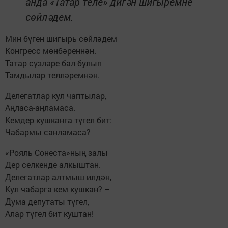
анда «Татар теле» дигән шигыремне
сөйләдем.
Мин бүген шигырь сөйләдем
Конгресс мөнбәреннән.
Татар сүзләре бал булып
Тамдылар телләремнән.
Делегатлар кул чаптылар,
Аңласа-аңламаса.
Кемдер кушканга түгел бит:
Чабармы санламаса?
«Рояль Сонеста»ның залы
Дер селкенде алкыштан.
Делегатлар алтмыш илдән,
Кул чабарга кем кушкан? –
Дума депутаты түгел,
Алар түгел бит куштан!