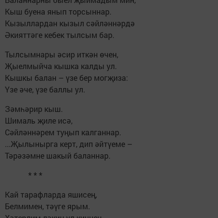
Кыш буена янып торсыннар.
Кызыллардан кызыл сәйләннәрдә
Әкияттәге кебек тылсым бар.
Тылсымнары әсир иткән өчен,
Җыелмыйча кышка калды ул.
Кышкы балан – үзе бер могҗиза:
Үзе әче, үзе баллы ул.
Зәмһәрир кыш.
Шималь җиле исә,
Сәйләннәрем туңып калганнар.
...Җылынырга керт, дип әйтүеме –
Тәрәзәмне шакый баланнар.
* * *
Кай тарафларда яшисең,
Белмимен, тәүге ярым.
Хәтерлим ләкин ул кичнең