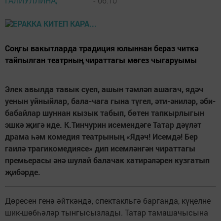
ГАЛИУЛЛИНА,
- 06:10
Соңгы вакытларда традиция юлыннан бераз читкә
тайпылган театрның чираттагы мөгез чыгаруымы
Элек авылда тавык суеп, ашын тәмләп ашагач, ядәч
уенын уйныйлар, бала-чага гына түгел, әти-­әниләр, әби-
бабайлар шуннан кызык табып, бөтен тапкырлыгын
эшкә җигә иде. К.Тинчурин исемендәге Татар дәүләт
драма һәм комедия театрының «Ядәч! Исемдә! Бер
гаилә трагикомедиясе» дип исемләнгән чираттагы
премьерасы әнә шулай балачак хатирәләрен кузгатып
җибәрде.
Дөресен генә әйткәндә, спектакльгә барганда, күңелне
шик-шөбһәләр тынгысызлады. Татар тамашачысына