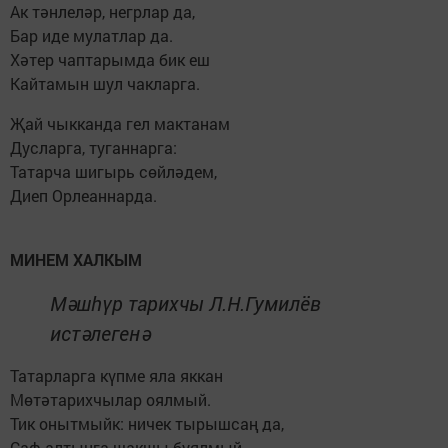
Ак тәнлеләр, негрлар да,
Бар иде мулатлар да.
Хәтер чаптарымда бик еш
Кайтамын шул чакларга.
Җай чыкканда гел мактанам
Дусларга, туганнарга:
Татарча шигырь сөйләдем,
Диеп Орлеаннарда.
МИНЕМ ХАЛКЫМ
Мәшһүр тарихчы Л.Н.Гумилёв
истәлегенә
Татарларга күпме яла яккан
Мөтәтарихчылар оялмый.
Тик онытмыйк: ничек тырышсаң да,
Саф алтынга шакшы буялмый.