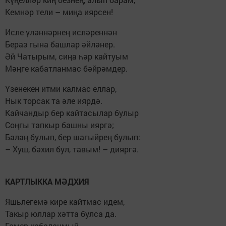
Кемнәр тели – миңа иярсен!
Исле үләннәрнең исләреннән
Бераз гына башлар әйләнер.
Әй Чатырым, сиңа һәр кайтуым
Мәңге кабатланмас бәйрәмдер.
Үзенекен итми калмас еллар,
Нык торсак та әле иярдә.
Кайчандыр бер кайтасылар булыр
Соңгы тапкыр башны ияргә;
Балаң булып, бер шагыйрең булып:
– Хуш, бәхил бул, тавым! – дияргә.
КАРТЛЫККА МӘДХИЯ
Яшьлегемә кире кайтмас идем,
Такыр юллар хәтта булса да.
Гомер кабаланмый,