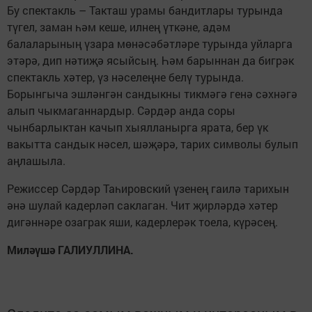
Бу спектакль – Такташ урамы бандитлары турында
түгел, заман һәм кеше, илнең үткәне, адәм
балаларының үзара мөнәсәбәтләре турында уйларга
этәрә, дип нәтиҗә ясыйсың. Һәм барыннан да бигрәк
спектакль хәтер, үз нәселеңне белү турында.
Борынгыча эшләнгән сандыкны тикмәгә генә сәхнәгә
алып чыкмаганнардыр. Сәрдәр анда соры
чынбарлыктан качып хыялланырга ярата, бер үк
вакытта сандык нәсел, шәҗәрә, тарих символы булып
аңлашыла.
Режиссер Сәрдәр Таһировский үзенең гаилә тарихын
әнә шулай кадерләп саклаган. Чит җирләрдә хәтер
дигәннәре озаграк яши, кадерлерәк тоела, күрәсең.
Миләүшә ГАЛИУЛЛИНА.