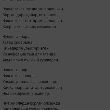
Чукынганга патша җир өләшкән,
Биргән дәрәҗәләр, өстенлек.
Чукынмаган татар морзаларын
Хәерчелек көткән, мескенлек.
Чукынганнар...
Татар хисабына
Никадәрле урыс үрчегән.
Үз нәфсеңне тыя алмаганда,
Акыл алып булмый күршедән.
Чукынганнар...
Чукынмаганнары
Урман, далаларга качканнар.
Качканнар да татар тарихының
Яңа сәхифәсен ачканнар.
Чит җирләрдә корган оясында
Бабайларның рухын саклаган.