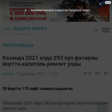
3
Автоматическое закрытие баннера через
МӘДӘНИ ҖОМГА
16+
Казан шәһәре
РЕСПУБЛИКАДА
Казанда 2021 елда 293 күп фатирлы
йортта капиталь ремонт узды
admin,
13 декабрь 2021 - 11:21
907
0
0
59 йортта 170 лифт алмаштырылган.