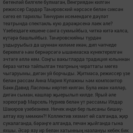
бөтенләй билгеле булмаган, Венгриядән килгән
режиссер Сәрдәр Таһировский нәрсәсе белән сиксән
сигез ел тарихлы Тинчурин исемендәге дәүләт
театрында спектакль кую дәрәҗәсенә лаек әле?
Үзебездәге кешене санга сукмыйбыз, читкә китә калса,
күтәрә башлыйбыз. Таһировскийны түрдән
уздыруыбыз да шуннан киләме икән, дип чәпчеде
беркемгә һәм бернәрсәгә ышанмаска күнектерелгән
эчтәге әллә кем. Соңгы вакытларда традиция юлыннан
бераз читкә тайпылган театрның чираттагы мөгез
чыгаруымы, дигән уй борчыды. Җитмәсә, режиссер үзе
белән рәссам Анна Мария Купажны һәм композитор
Бакк-Давид Ласлоны ияртеп килгән. Була икән хәлләр,
дигән сыман, кашлар җыерылып килде. Ярый әле
хореограф Марсель Нуриев белән ут рәссамы Илдар
Шакиров үзебезнеке. Ничек инде бер пьесаны бишәү-
алтау язу мөмкин?! Коллектив хезмәт өй салганда, җир
сукалаганда, бәрәңге алганда, печән җыйганда гына
яхшы. Әсәр язу ир белән хатынның назлануы кебек бик