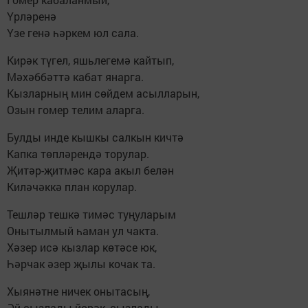
Үрләренә
Үзе генә һәркем юл сала.
Кирәк түгел, яшьлегемә кайтып,
Мәхәббәттә кабат янарга.
Кызларның мин сөйдем асылларын,
Озын гомер телим аларга.
Булды инде кышкы салкын кичтә
Капка төпләрендә торулар.
Җитәр-җитмәс кара акыл белән
Киләчәккә план корулар.
Тешләр тешкә тимәс туңуларым
Онытылмый һаман ул чакта.
Хәзер исә кызлар көтәсе юк,
Һәрчак әзер җылы кочак та.
Хыянәтне ничек онытасың,
Әй сызлады йөрәк, сызлады.