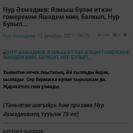
Нур Әхмәдиев: Язмыш бүләк иткән
гомеремне Яшәдем мин, балкып, Нур
булып...
Нур Әхмәдиев,
12 декабрь 2021 - 06:20
1487
0
1
Хыянәтне ничек онытасың, Әй сызлады йөрәк,
сызлады. Сер бирмәскә күпме тырышсам да,
Җәрәхәтсез генә узмады.
(Танылган шагыйрь һәм прозаик Нур
Әхмәдиевнең тууына 75 ел)
БҮГЕНГЕ ХӘЛЛӘР