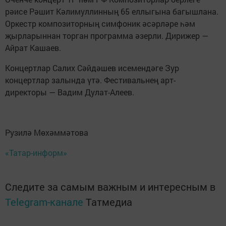
рәисе Рәшит Кәлимуллинның 65 еллыгына багышлана.
Оркестр композиторның симфоник әсәрләре һәм
җырларыннан торган программа әзерли. Дирижер —
Айрат Кашаев.
Концертлар Салих Сәйдәшев исемендәге Зур
концертлар залында үтә. Фестивальнең арт-
директоры — Вадим Дулат-Алеев.
Рузилә Мөхәммәтова
«Татар-информ»
Следите за самым важным и интересным в
Telegram-канале
Татмедиа