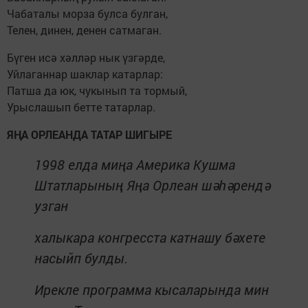
Чабаталы морза булса булган,
Телен, динен, денен сатмаган.
Бүген исә хәлләр нык үзгәрде,
Уйлаганнар шаклар катарлар:
Патша да юк, чукынып та тормый,
Урыслашып бетте татарлар.
ЯҢА ОРЛЕАНДА ТАТАР ШИГЫРЕ
1998 елда миңа Америка Кушма
Штатларының Яңа Орлеан шәһәрендә
узган
халыкара конгресста катнашу бәхете
насыйп булды.
Ирекле программа кысаларында мин