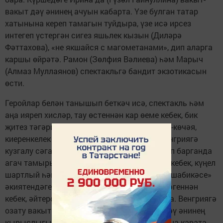
вакыт дәү әнинең ачуын кабарта. Үзе булган татар
хатынына кереп тамагын туйдыра, үзе исә ирсез
интегеп үстергән сигез яшьлек кызын (Диләрә
Фәттахова), «не якшайся с магометанами», дип аларга
каршы өйрәтә. Рамон (Зөлфия Вәлиева) һәм Марыч
(Алмаз Муллаянов) спектакльгә бандит экзотикасын
өсти.
Геройлар белән танышып беткәч исә, спектакль һәм
аңа ияреп хисләр, тау өстеннән кар өеме кебек, бик
җитез тәгәри башлый. Музыка көчәйгәннән-көчәя,
киеренкелек арта һәм, баш геройларның Венгриягә
кузгалу сәгате суккач, таудан тәгәрәп төшеп барганда
агач тамырына бәрелеп чәчелгән кар өеме кебек, күңел
шартлый һәм аннан, Андерсенның «Кар патшабикәсе»
әкиятендәге малайның бозга әйләнгән йөрәгеннән
кебек, әйтерсең боз кыйпылчыгы очып чыга. Венгриягә
озату вакытында геройлар кинәт үзгәрә. Дәү әнинең
кырыслыгы артында балалары, оныкларына карата