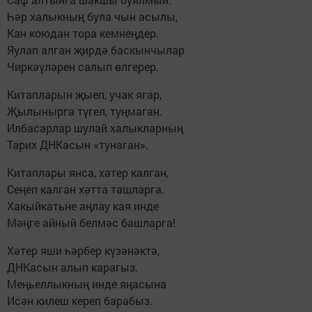
Һәр халыкның була чын асылы,
Кан коюдан тора кемнеңдер.
Яулап алган җирдә баскынчылар
Чиркәүләрен салып өлгерер.
Китапларын җыеп, учак ягар,
Җылынырга түгел, туңмаган.
Илбасарлар шулай халыкларның
Тарих ДНКасын «тунаган».
Китаплары янса, хәтер калган,
Сеңеп калган хәтта ташларга.
Хакыйкатьне аңлау кая инде
Мәңге айный белмәс башларга!
Хәтер яши һәрбер күзәнәктә,
ДНКасын алып карагыз.
Меңьеллыкның инде яңасына
Исән килеш кереп барабыз.