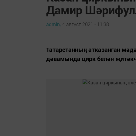
Дамир Шәрифул
admin,
4 август 2021 - 11:38
Татарстанның атказанган мәд
дәвамында цирк белән җитәкч