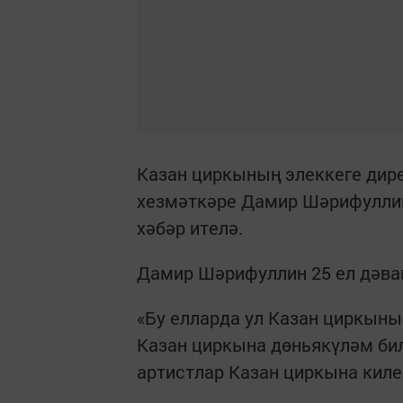
Казан циркының элеккеге дир
хезмәткәре Дамир Шәрифуллин
хәбәр ителә.
Дамир Шәрифуллин 25 ел дәва
«Бу елларда ул Казан циркыны
Казан циркына дөньякүләм би
артистлар Казан циркына киле