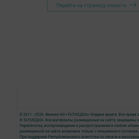
Перейти на страницу новости
© 2011 - 2026. Филиал АО «ТАТМЕДИА» Мәдәни җомга. Все права
© ТАТМЕДИА. Все материалы, размещенные на сайте, защищены з
Перепечатка, воспроизведение и распространение в любом объе
размещенной на сайте, возможна только с письменного согласия 
При поддержке Республиканского агентства по печати и массов