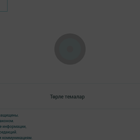
Төрле темалар
 защищены.
аконом.
ме информации,
редакций.
ым коммуникациям.