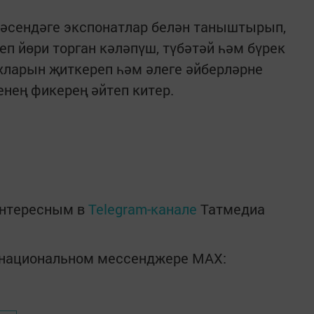
нәсендәге экспонатлар белән таныштырып,
еп йөри торган кәләпүш, түбәтәй һәм бүрек
хларын җиткереп һәм әлеге әйберләрне
нең фикерең әйтеп китер.
интересным в
Telegram-канале
Татмедиа
в национальном мессенджере MАХ: