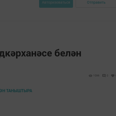
Отправить
Авторизоваться
дкәрханәсе белән
1096
0