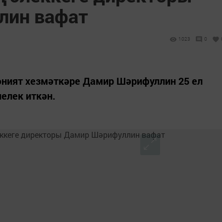
лин вафат
1023
0
әният хезмәткәре Дамир Шәрифуллин 25 ел
елек иткән.