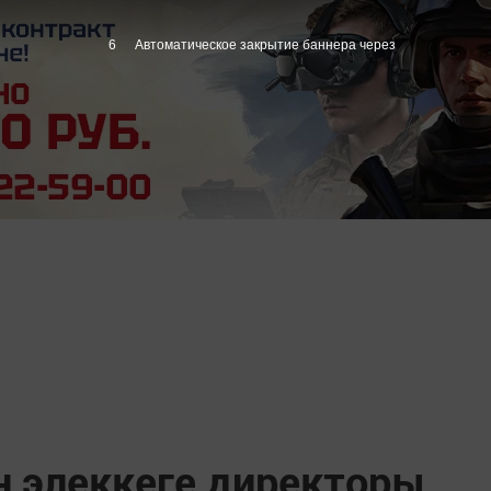
5
Автоматическое закрытие баннера через
 элеккеге директоры