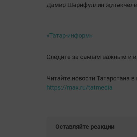
Дамир Шәрифуллин җитәкчелек
«Татар-информ»
Следите за самым важным и 
Читайте новости Татарстана 
https://max.ru/tatmedia
Оставляйте реакции