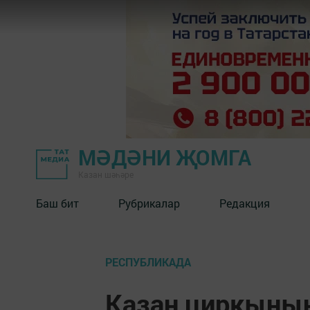
МӘДӘНИ ҖОМГА
Казан шәһәре
Баш бит
Рубрикалар
Редакция
РЕСПУБЛИКАДА
Казан циркының