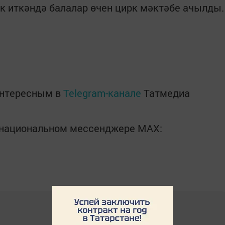
 иткәндә балалар өчен цирк мәктәбе ачылды
интересным в
Telegram-канале
Татмедиа
в национальном мессенджере MАХ: