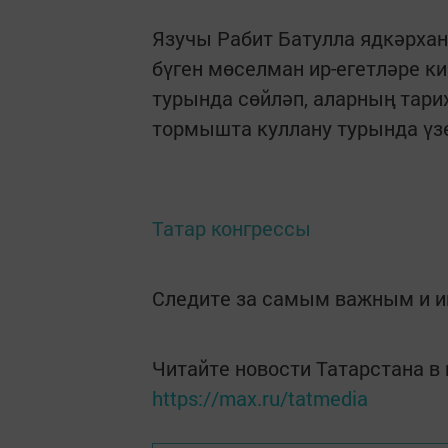
Язучы Рабит Батулла ядкәрха
бүген мөселман ир-егетләре ки
турында сөйләп, аларның тари
тормышта куллану турында үзе
Татар конгрессы
Следите за самым важным и 
Читайте новости Татарстана 
https://max.ru/tatmedia