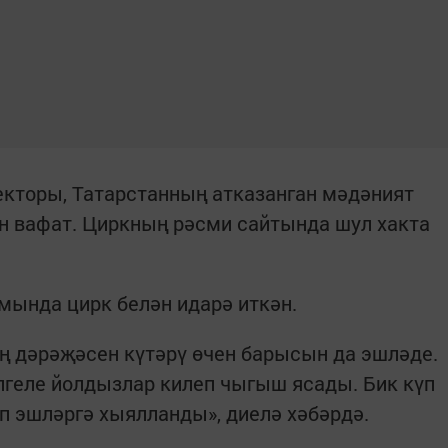
екторы, Татарстанның атказанган мәдәният
 вафат. Циркның рәсми сайтында шул хакта
мында цирк белән идарә иткән.
ң дәрәҗәсен күтәрү өчен барысын да эшләде.
лгеле йолдызлар килеп чыгыш ясады. Бик күп
п эшләргә хыялланды», диелә хәбәрдә.