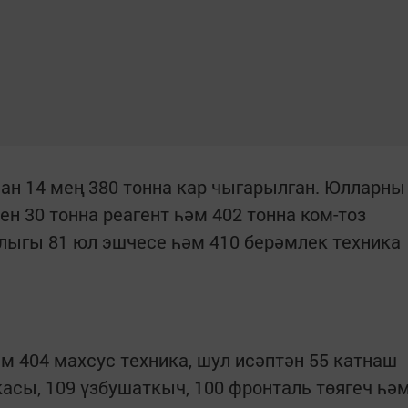
ан 14 мең 380 тонна кар чыгарылган. Юлларны
н 30 тонна реагент һәм 402 тонна ком-тоз
ыгы 81 юл эшчесе һәм 410 берәмлек техника
м 404 махсус техника, шул исәптән 55 катнаш
асы, 109 үзбушаткыч, 100 фронталь төягеч һә