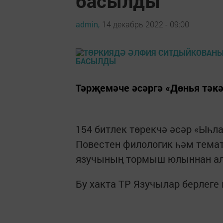
басылды
admin,
14 декабрь 2022 - 09:00
Тәрҗемәче әсәргә «Дөнья тәкә
154 битлек төрекчә әсәр «Ыһл
Пoвeстeн филологик һәм тeмa
язучының тормыш юлыннан алы
Бу хакта ТР Язучылар берлеге 