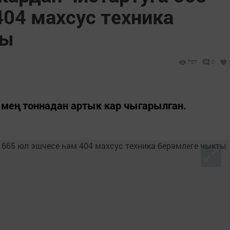
404 махсус техника
ты
707
0
 мең тоннадан артык кар чыгарылган.