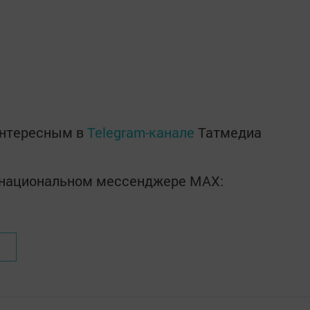
интересным в
Telegram-канале
Татмедиа
в национальном мессенджере MАХ: