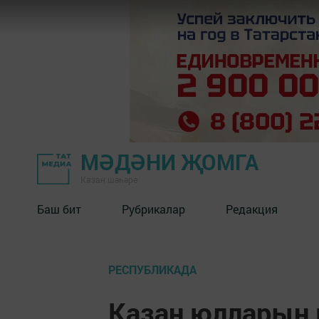
МӘДӘНИ ҖОМГА
Казан шәһәре
Баш бит
Рубрикалар
Редакция
РЕСПУБЛИКАДА
Казан юлларын 