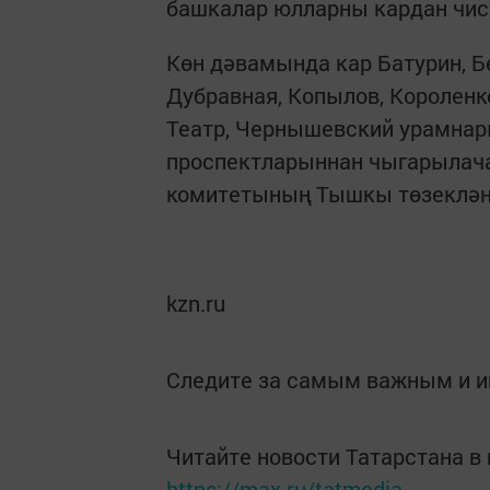
башкалар юлларны кардан чис
Көн дәвамында кар Батурин, Бе
Дубравная, Копылов, Короленко
Театр, Чернышевский урамнар
проспектларыннан чыгарылача
комитетының Тышкы төзеклән
kzn.ru
Следите за самым важным и 
Читайте новости Татарстана 
https://max.ru/tatmedia