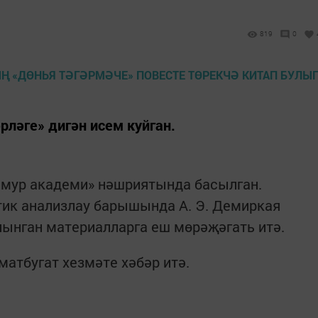
819
0
рләгe» дигән исем куйган.
aмур академи» нәшриятында басылган.
тик анализлау барышында А. Э. Демиркая
нган материалларга еш мөрәҗәгать итә.
матбугат хезмәте хәбәр итә.