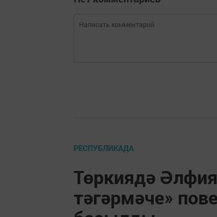
РЕСПУБЛИКАДА
Төркиядә Әлфи
тәгәрмәче» пoвe