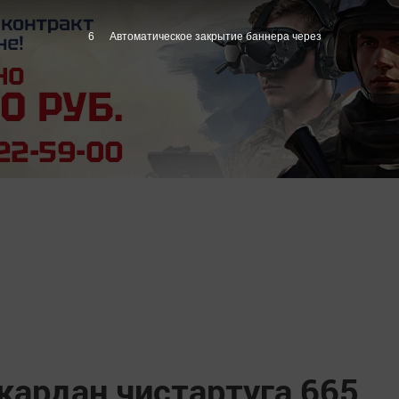
5
Автоматическое закрытие баннера через
кардан чистартуга 665