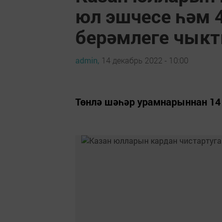
юл эшчесе һәм 
берәмлеге чык
admin,
14 декабрь 2022 - 10:00
Төнлә шәһәр урамнарыннан 14