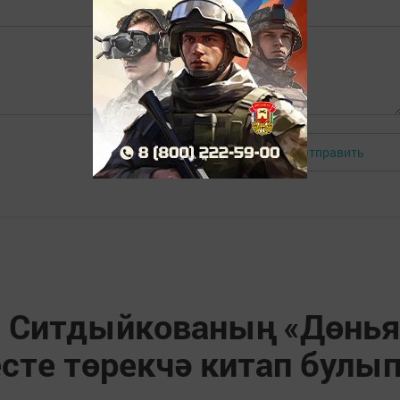
Отправить
Авторизоваться
я Ситдыйкoвaның «Дөнья
стe төрекчә китап булы