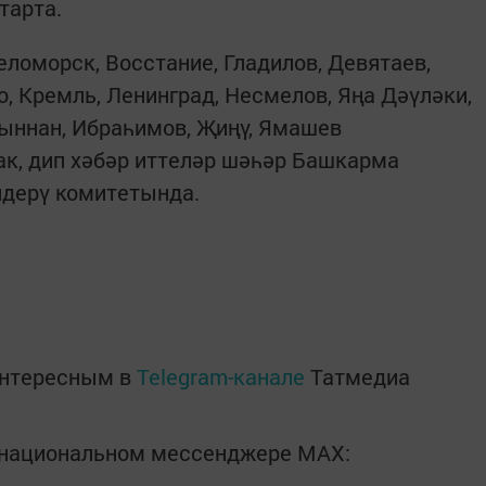
тарта.
ломорск, Восстание, Гладилов, Девятаев,
, Кремль, Ленинград, Несмелов, Яңа Дәүләки,
ыннан, Ибраһимов, Җиңү, Ямашев
к, дип хәбәр иттеләр шәһәр Башкарма
дерү комитетында.
интересным в
Telegram-канале
Татмедиа
в национальном мессенджере MАХ: