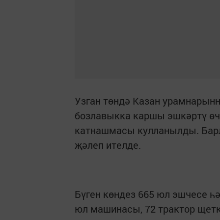
Узган төндә Казан урамнарынн
бозлавыкка каршы эшкәртү өче
катнашмасы кулланылды. Барл
җәлеп ителде.
Бүген көндез 665 юл эшчесе һә
юл машинасы, 72 трактор щетк