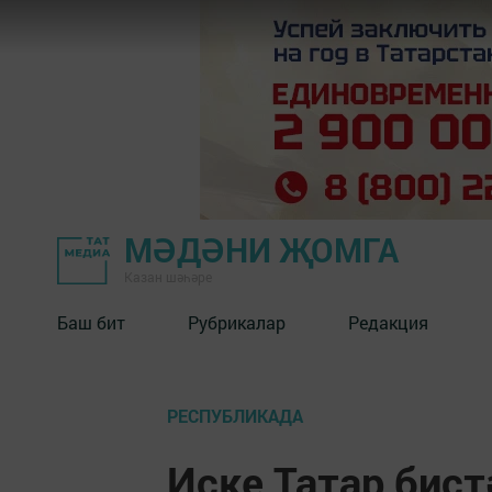
МӘДӘНИ ҖОМГА
Казан шәһәре
Баш бит
Рубрикалар
Редакция
РЕСПУБЛИКАДА
Иске Татар бист