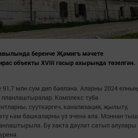
авылында беренче Җәмигъ мәчете
рас объекты XVIII гасыр ахырында төзелгән.
 91,7 млн сум дип бәяләнә. Аларны 2024 елның
а планлаштыралар. Комплекс түбә
нтларны, суүткәргеч, канализация, җылыту,
зәтү һәм башкаларны үз эченә ала. Моннан тыш
анлаштырыла. Бу хакта дәүләт сатып алулары
үренә.