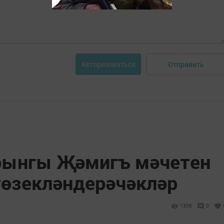
Отправить
Авторизоваться
рынгы Җәмигъ мәчетен
төзекләндерәчәкләр
1306
0