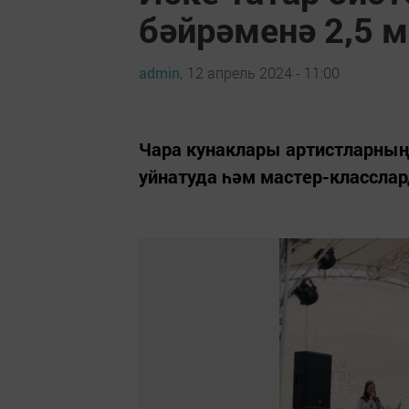
бәйрәменә 2,5 м
admin,
12 апрель 2024 - 11:00
Чара кунаклары артистларны
уйнатуда һәм мастер-класслар