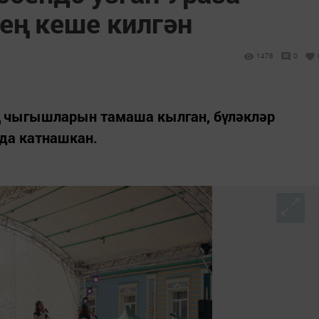
ең кеше килгән
1478
0
ң чыгышларын тамаша кылган, бүләкләр
да катнашкан.