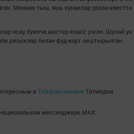
ган. Моннан тыш, яшь кунаклар ураза-квестта
ар ясау буенча мастер-класс узган. Шулай ук
лли ризыклар белән фуд-корт оештырылган.
интересным в
Telegram-канале
Татмедиа
в национальном мессенджере MАХ: