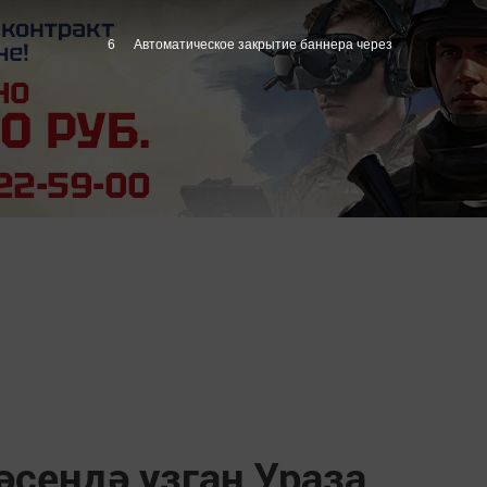
5
Автоматическое закрытие баннера через
әсендә узган Ураза