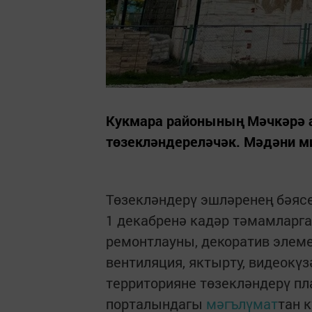
Кукмара районының Мәчкәрә 
төзекләндереләчәк. Мәдәни ми
Төзекләндерү эшләренең бәясе
1 декабренә кадәр тәмамларг
ремонтлауны, декоратив элеме
вентиляция, яктырту, видеокү
территорияне төзекләндерү пл
порталындагы
мәгълүмат
тан к