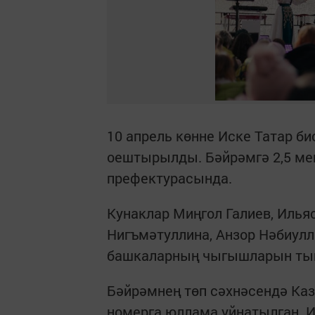
10 апрель көнне Иске Татар б
оештырылды. Бәйрәмгә 2,5 мең
префектурасында.
Кунаклар Миңгол Галиев, Илья
Нигъмәтуллина, Анзор Нәбиулл
башкаларның чыгышларын тың
Бәйрәмнең төп сәхнәсендә Каз
номерга юллама уйнатылган. 