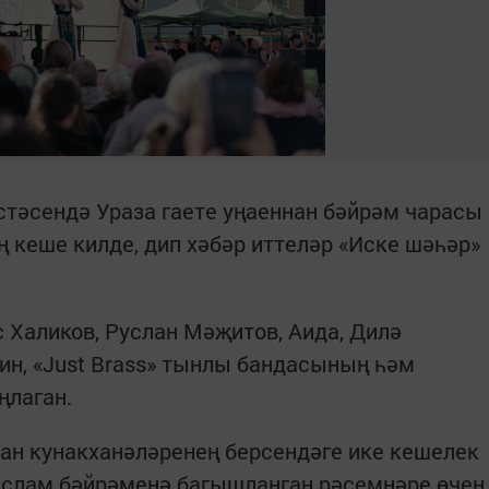
истәсендә Ураза гаете уңаеннан бәйрәм чарасы
 кеше килде, дип хәбәр иттеләр «Иске шәһәр»
с Халиков, Руслан Мәҗитов, Аида, Дилә
ин, «Just Brass» тынлы бандасының һәм
лаган.
ан кунакханәләренең берсендәге ике кешелек
Ислам бәйрәменә багышланган рәсемнәре өчен