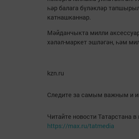
һәр балага бүләкләр тапшырыл
катнашканнар.
Мәйданчыкта милли аксессуарл
хәләл-маркет эшләгән, һәм ми
kzn.ru
Следите за самым важным и 
Читайте новости Татарстана 
https://max.ru/tatmedia