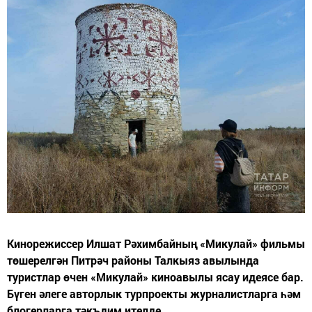
Кинорежиссер Илшат Рәхимбайның «Микулай» фильмы
төшерелгән Питрәч районы Талкыяз авылында
туристлар өчен «Микулай» киноавылы ясау идеясе бар.
Бүген әлеге авторлык турпроекты журналистларга һәм
блогерларга тәкъдим ителде.