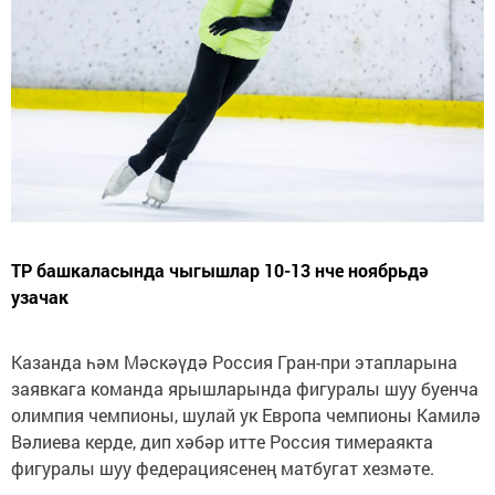
ТР башкаласында чыгышлар 10-13 нче ноябрьдә
узачак
Казанда һәм Мәскәүдә Россия Гран-при этапларына
заявкага команда ярышларында фигуралы шуу буенча
олимпия чемпионы, шулай ук Европа чемпионы Камилә
Вәлиева керде, дип хәбәр итте Россия тимераякта
фигуралы шуу федерациясенең матбугат хезмәте.