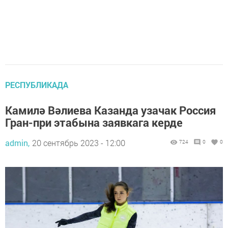
РЕСПУБЛИКАДА
Камилә Вәлиева Казанда узачак Россия
Гран-при этабына заявкага керде
admin,
20 сентябрь 2023 - 12:00
724
0
0