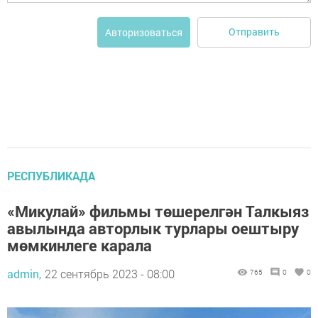
Отправить
Авторизоваться
РЕСПУБЛИКАДА
«Микулай» фильмы төшерелгән Талкыяз
авылында авторлык турлары оештыру
мөмкинлеге карала
admin,
22 сентябрь 2023 - 08:00
765
0
0