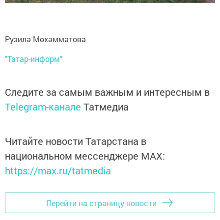
Рузилә Мөхәммәтова
"Татар-информ"
Следите за самым важным и интересным в
Telegram-канале
Татмедиа
Читайте новости Татарстана в
национальном мессенджере MАХ:
https://max.ru/tatmedia
Перейти на страницу новости