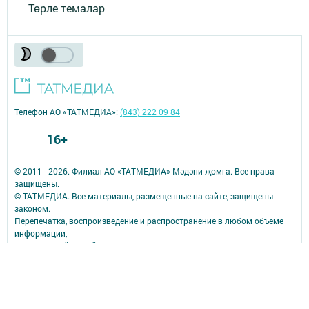
Төрле темалар
Телефон АО «ТАТМЕДИА»:
(843) 222 09 84
16+
© 2011 - 2026. Филиал АО «ТАТМЕДИА» Мәдәни җомга. Все права
защищены.
© ТАТМЕДИА. Все материалы, размещенные на сайте, защищены
законом.
Перепечатка, воспроизведение и распространение в любом объеме
информации,
размещенной на сайте, возможна только с письменного согласия
редакций.
При поддержке Республиканского агентства по печати и массовым
коммуникациям.
Главный редактор: Лемон Лерон улы Леронов
Адрес: Декабристлар урамы, 2