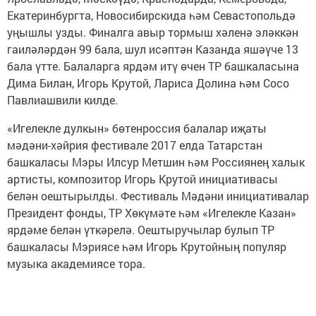
Екатеринбургта, Новосибирскида һәм Севастопольдә
уңышлы узды. Финалга авыр тормыш хәленә эләккән
гаиләләрдән 99 бала, шул исәптән Казанда яшәүче 13
бала үтте. Балаларга ярдәм итү өчен ТР башкаласына
Дима Билан, Игорь Крутой, Лариса Долина һәм Сосо
Павлиашвили килде.
«Игелекле дулкын» бөтенроссия балалар иҗаты
мәдәни-хәйрия фестивале 2017 елда Татарстан
башкаласы Мэры Илсур Метшин һәм Россиянең халык
артисты, композитор Игорь Крутой инициативасы
белән оештырылды. Фестиваль Мәдәни инициативалар
Президент фонды, ТР Хөкүмәте һәм «Игелекле Казан»
ярдәме белән үткәрелә. Оештыручылар булып ТР
башкаласы Мэриясе һәм Игорь Крутойның популяр
музыка академиясе тора.