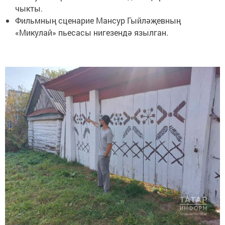
чыкты.
Фильмның сценарие Мансур Гыйләҗевның
«Микулай» пьесасы нигезендә язылган.