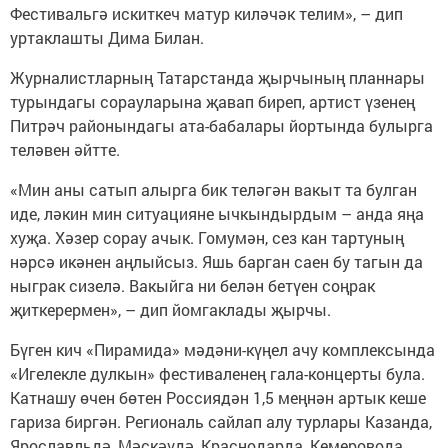
Фестивальгә искиткеч матур киләчәк телим», – дип
уртаклашты Дима Билан.
Журналистларның Татарстанда җырчының планнары
турындагы сорауларына җавап биреп, артист үзенең
Питрәч районындагы ата-бабалары йортында булырга
теләвен әйтте.
«Мин аны сатып алырга бик теләгән вакыт та булган
иде, ләкин мин ситуацияне ычкындырдым – анда яңа
хуҗа. Хәзер сорау ачык. Гомумән, сез кан тартуның
нәрсә икәнен аңлыйсыз. Яшь барган саен бу тагын да
ныграк сизелә. Вакыйга ни белән бетүен соңрак
җиткерермен», – дип йомгаклады җырчы.
Бүген кич «Пирамида» мәдәни-күңел ачу комплексында
«Игелекле дулкын» фестиваленең гала-концерты була.
Катнашу өчен бөтен Россиядән 1,5 меңнән артык кеше
гариза биргән. Региональ сайлап алу турлары Казанда,
Ярославльдә, Мәскәүдә, Краснодарда, Кемеровода,