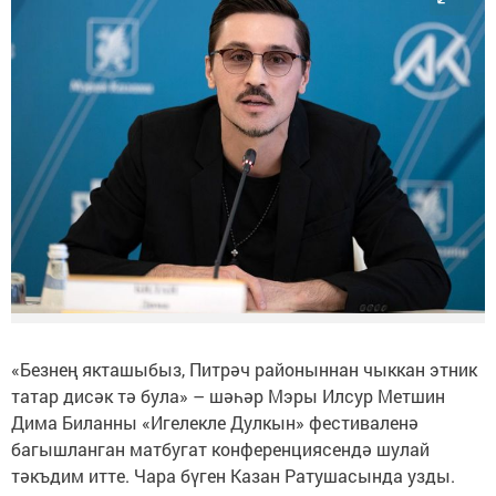
«Безнең якташыбыз, Питрәч районыннан чыккан этник
татар дисәк тә була» – шәһәр Мэры Илсур Метшин
Дима Биланны «Игелекле Дулкын» фестиваленә
багышланган матбугат конференциясендә шулай
тәкъдим итте. Чара бүген Казан Ратушасында узды.