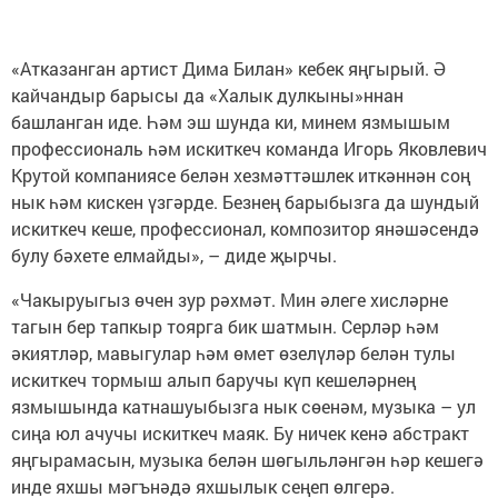
«Атказанган артист Дима Билан» кебек яңгырый. Ә
кайчандыр барысы да «Халык дулкыны»ннан
башланган иде. Һәм эш шунда ки, минем язмышым
профессиональ һәм искиткеч команда Игорь Яковлевич
Крутой компаниясе белән хезмәттәшлек иткәннән соң
нык һәм кискен үзгәрде. Безнең барыбызга да шундый
искиткеч кеше, профессионал, композитор янәшәсендә
булу бәхете елмайды», – диде җырчы.
«Чакыруыгыз өчен зур рәхмәт. Мин әлеге хисләрне
тагын бер тапкыр тоярга бик шатмын. Серләр һәм
әкиятләр, мавыгулар һәм өмет өзелүләр белән тулы
искиткеч тормыш алып баручы күп кешеләрнең
язмышында катнашуыбызга нык сөенәм, музыка – ул
сиңа юл ачучы искиткеч маяк. Бу ничек кенә абстракт
яңгырамасын, музыка белән шөгыльләнгән һәр кешегә
инде яхшы мәгънәдә яхшылык сеңеп өлгерә.