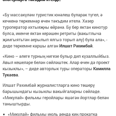
«Бу массакүләм туристик юнәлеш буларак түгел, ә
кечкенә төркемнәр өчен тәкъдим ителә. Хәзер
туроператор ихтыяҗны өйрәнә. Бу бер яктан кинотур
булса, икенче яктан керәшен ретриты (вакытлыча
җәмгыятьтән аерылып ялгыз торып алу) була ала», -
диде төркемне каршы алган
Илшат Рәхимбай
.
«Кино – әлеге турның нигезе булыр дип күзаллыйбыз.
Авыл кешеләре белән сөйләштек. Алар өчен дә проект
кызыклы», – диде авторлык туры операторы
Камилла
Тукаева
.
Илшат Рәхимбай журналистларга кино төшерү
барышындагы кызыклы вакыйгаларны сөйләде.
«Микулай» фильмы геройлары яшәгән йортлар белән
таныштырды.
«Микулай» фильмы июль аенда киң прокатка