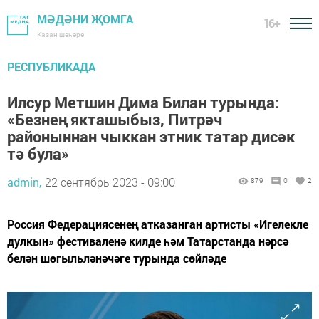
МӘДӘНИ ҖОМГА
16+
Казан шәһәре
РЕСПУБЛИКАДА
Илсур Метшин Дима Билан турында:
«Безнең якташыбыз, Питрәч
районыннан чыккан этник татар дисәк
тә була»
admin,
22 сентябрь 2023 - 09:00
879
0
2
Россия Федерациясенең атказанган артисты «Игелекле
дулкын» фестиваленә килде һәм Татарстанда нәрсә
белән шөгыльләнәчәге турында сөйләде