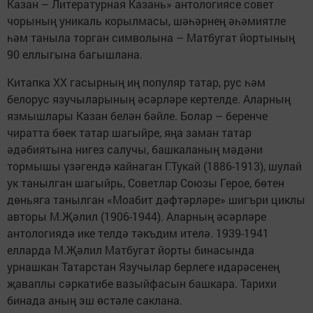
Казан – Литературная Казань» антологиясе совет
чорының уникаль корылмасы, шәһәрнең әһәмиятле
һәм таныла торган символына – Матбугат йортының
90 еллыгына багышлана.
Китапка XX гасырның иң популяр татар, рус һәм
белорус язучыларының әсәрләре кертелде. Аларның
язмышлары Казан белән бәйле. Болар – беренче
чиратта бөек татар шагыйре, яңа заман татар
әдәбиятына нигез салучы, башкаланың мәдәни
тормышы үзәгендә кайнаган Г.Тукай (1886-1913), шулай
ук танылган шагыйрь, Советлар Союзы Герое, бөтен
дөньяга танылган «Моабит дәфтәрләре» шигъри циклы
авторы М.Җәлил (1906-1944). Аларның әсәрләре
антологиядә ике телдә тәкъдим ителә. 1939-1941
елларда М.Җәлил Матбугат йорты бинасында
урнашкан Татарстан Язучылар берлеге идарәсенең
җаваплы сәркатибе вазыйфасын башкара. Тарихи
бинада аның эш өстәле саклана.