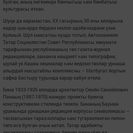
булган, аның нигезендә Көнчыгыш һәм Көнбатыш
культурасы яткан.
Шуңа да карамастан, XX гасырның 30 нчы елларына
кадәр шәһәрдә бердәм милли әдәби-мәдәни үзәк
булмый. Шул максатны күздә тотып, Автономияле
Татар Социалистик Совет Республикасы хөкүмәте
тарафыннан республиканың төп газета-журнал
редакцияләре, заманча нәшрият һәм типография,
шулай ук башка оешмалар һәм ведомстволар урнаша
алырдай масштаблы комплексны – Матбугат йортын
сафка бастыру турында карар кабул ителә.
Бина 1933-1935 елларда архитектор Семён Самойлович
Пэнның (1897-1970) конкурс проекты буенча
конструктивизм стилендә төзелә. Бинаның Бауман
урамында урнашкан редакция корпусы символикасы –
тасмасыман тәрәз-юллары һәм түгәрәкләнгән пилон-
төпсәсе булган ачык китап. Татар әдәбияты
аксакаллары сүзләренчә, безнең язучылар да