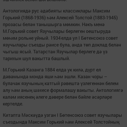
Антологиядә рус әдәбияты классиклары Максим
Горький (1868-1936) һәм Алексей Толстой (1883-1945)
прозасы белән танышырга мөмкин. Нәкъ менә
М.Горький совет Язучылары берлеген оештыруда
мөһим рольне уйный. 1934 елда ул I Бөтенсоюз совет
язучылары съезды рәисе була, анда төп доклад белән
чыгыш ясый. Татарстан Язучылар берлеге дә үз
тарихын шул вакытта башлый.
М.Горький Казанга 1884 елда ук килә, дүрт ел
дәвамында монда яши һәм эшли. Казан чоры –
булачак язучының катгый рәвештә үзлегеннән белем
алу һәм аның шәхесе формалашу вакыты. Антологиягә
каләм иясенең әлеге дәвере белән бәйле әсәрләре
кертелде.
Китапта Мәскәүдә узган I Бөтенсоюз совет язучылары
съездында Максим Горький һәм Алексей Толстойның