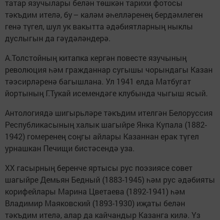
татар язучылары белән төшкән тарихи фотосы
тәкъдим ителә, бу – каләм әһелләренең бердәмлеген
генә түгел, шул ук вакытта әдәбиятларның ныклы
дуслыгын да гәүдәләндерә.
А.Толстойның китапка кергән повесте язучының
революция һәм гражданнар сугышы чорындагы Казан
тәэсирләренә багышлана. Ул 1941 елда Матбугат
йортының Г.Тукай исемендәге клубында чыгыш ясый.
Антологиядә шигырьләре тәкъдим ителгән Белоруссия
Респуб­ликасының халык шагыйре Янка Купала (1882-
1942) гомеренең соңгы айлары Казаннан ерак түгел
урнашкан Печищи бистәсендә уза.
XX гасырның беренче яртысы рус поэзиясе совет
шагыйре Демь­ян Бедный (1883-1945) һәм рус әдәбияты
корифейлары Марина Цветаева (1892-1941) һәм
Владимир Маяковский (1893-1930) иҗаты белән
тәкъдим ителә, алар да кайчандыр Казанга килә. Үз