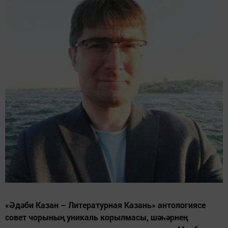
«Әдәби Казан – Литературная Казань» антологиясе
совет чорының уникаль корылмасы, шәһәрнең