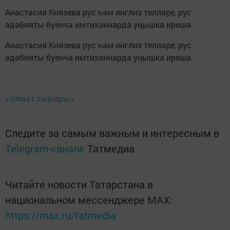
Анастасия Князева рус һәм инглиз телләре, рус
әдәбияты буенча имтиханнарда уңышка ирешә.
Анастасия Князева рус һәм инглиз телләре, рус
әдәбияты буенча имтиханнарда уңышка ирешә.
«Әлмәт таңнары»
Следите за самым важным и интересным в
Telegram-канале
Татмедиа
Читайте новости Татарстана в
национальном мессенджере MАХ:
https://max.ru/tatmedia