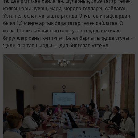
телдән имтихан сайлаган, шуларның 3859 татар телен,
калганнары чуваш, мари, мордва телләрен сайлаган.
Узган ел белән чагыштырганда, 9нчы сыйныфлардан
быел 1,5 меңгә артык бала татар телен сайлаган. Ә
менә 11нче сыйныфтан соң туган телдән имтихан
бирүчеләр саны күп түгел. Быел барлыгы җиде укучы –
җиде кыз тапшырды», - дип билгеләп үтте ул.