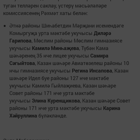
туган телләрен саклау, үстерү мәсьәләләре
комиссиясенең Рәхмәт хаты белән:
Әтнә районы Шиһабетдин Мәрҗани исемендәге
Комыргуҗа урта мәктәбе укучысы
Диләрә
Гарипова
, Мөслим районы Мөслим гимназиясе
укучысы
Камилә Минһаҗева
, Түбән Кама
шәһәренең 35 нче лицее укучысы
Самира
Сәгыйтова
, Казан шәһәре Авиатөзелеш районы 10
нчы гимназиясе укучысы
Регина Инсапова
, Казан
шәһәре Идел буе районы 127 нче мәктәбе
укучысы Камилә Гыйлаҗиева, Казан шәһәре
Совет районы 171 нче урта мәктәбе
укучысы
Элина Куренщикова
, Казан шәһәре Совет
районы 171 нче урта мәктәбе укучысы
Карина
Хәйруллина
бүләкләнде.