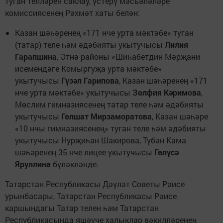
туган телләрен саклау, үстерү мәсьәләләре
комиссиясенең Рәхмәт хаты белән:
Казан шәһәренең «171 нче урта мәктәбе» туган
(татар) теле һәм әдәбияты укытучысы
Лилия
Гарапшина
, Әтнә районы «Шиһабетдин Мәрҗани
исемендәге Комыргуҗа урта мәктәбе»
укытучысы
Гүзәл Гарипова
, Казан шәһәренең «171
нче урта мәктәбе» укытучысы
Зөлфия Кәримова
,
Мөслим гимназиясенең татар теле һәм әдәбияты
укытучысы
Гөлшат Мирзаморатова
, Казан шәһәре
«10 нчы гимназиясенең» туган теле һәм әдәбияты
укытучысы Нурҗиһан Шакирова, Түбән Кама
шәһәренең 35 нче лицее укытучысы
Гөлүсә
Яруллина
бүләкләнде.
Татарстан Республикасы Дәүләт Советы Рәисе
урынбасары, Татарстан Республикасы Рәисе
каршындагы Татар телен һәм Татарстан
Республикасында яшәүче халыклар вәкилләренең