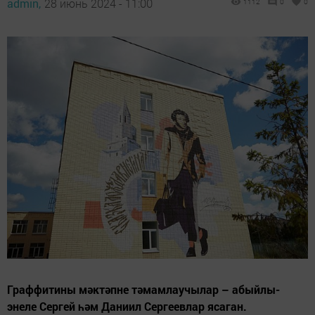
admin,
28 июнь 2024 - 11:00
1112
0
0
Граффитины мәктәпне тәмамлаучылар – абыйлы-
энеле Сергей һәм Даниил Сергеевлар ясаган.