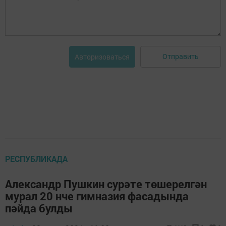
Отправить
Авторизоваться
РЕСПУБЛИКАДА
Александр Пушкин сурәте төшерелгән
мурал 20 нче гимназия фасадында
пәйда булды