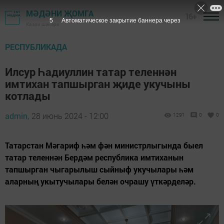
МӘДӘНИ ҖОМГА
16+
4
Автоматическое закрытие баннера через
Казан шәһәре
РЕСПУБЛИКАДА
Илсур Һадиуллин татар теленнән
имтихан тапшырган җиде укучыны
котлады
admin,
28 июнь 2024 - 12:00
1291
0
0
Татарстан Мәгариф һәм фән министрлыгында быел
татар теленнән Бердәм республика имтиханын
тапшырган чыгарылыш сыйныф укучылары һәм
аларның укытучылары белән очрашу үткәрделәр.