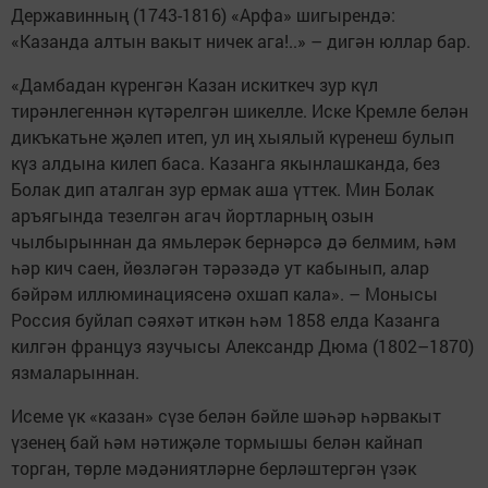
Державинның (1743-1816) «Арфа» шигырендә:
«Казанда алтын вакыт ничек ага!..» – дигән юллар бар.
«Дамбадан күренгән Казан искиткеч зур күл
тирәнлегеннән күтәрелгән шикелле. Иске Кремле белән
дикъкатьне җәлеп итеп, ул иң хыялый күренеш булып
күз алдына килеп баса. Казанга якынлашканда, без
Болак дип аталган зур ермак аша үттек. Мин Болак
аръягында тезелгән агач йортларның озын
чылбырыннан да ямьлерәк бернәрсә дә белмим, һәм
һәр кич саен, йөзләгән тәрәзәдә ут кабынып, алар
бәйрәм иллюминациясенә охшап кала». – Монысы
Россия буйлап сәяхәт иткән һәм 1858 елда Казанга
килгән француз язучысы Александр Дюма (1802–1870)
язмаларыннан.
Исеме үк «казан» сүзе белән бәйле шәһәр һәрвакыт
үзенең бай һәм нәтиҗәле тормышы белән кайнап
торган, төрле мәдәниятләрне берләштергән үзәк