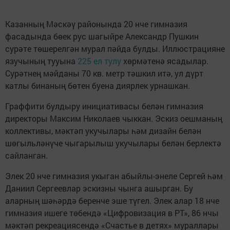
Казанның Мәскәү районында 20 нче гимназия
фасадында бөек рус шагыйре Александр Пушкин
сурәте төшерелгән мурал пәйда булды. Иллюстрацияне
язучының тууына
225 ел тулу
хөрмәтенә ясадылар.
Сурәтнең мәйданы 70 кв. метр тәшкил итә, ул дүрт
катлы бинаның бөтен буена диярлек урнашкан.
Граффити булдыру инициативасы белән гимназия
директоры Максим Николаев чыккан. Эскиз оешманың
коллективы, мәктәп укучылары һәм дизайн белән
шөгыльләнүче чыгарылыш укучылары белән берлектә
сайланган.
Элек 20 нче гимназия укыган абыйлы-энеле Сергей һәм
Даниил Сергеевлар эскизны чынга ашырган. Бу
аларның шәһәрдә беренче эше түгел. Элек алар 18 нче
гимназия ишеге төбендә «Цифровизация в РТ», 86 нчы
мәктәп рекреациясендә «Счастье в детях» мураллары