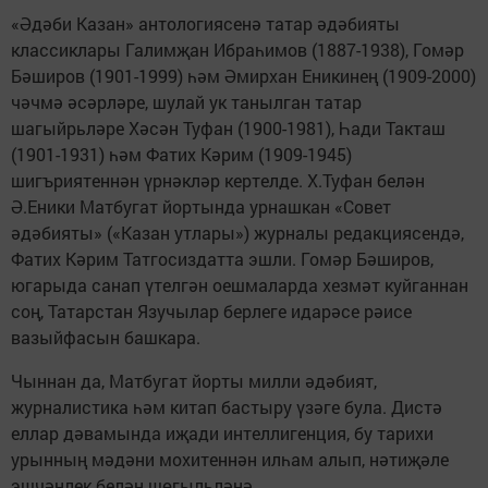
«Әдәби Казан» антологиясенә татар әдәбияты
классиклары Галимҗан Ибраһимов (1887-1938), Гомәр
Бәширов (1901-1999) һәм Әмирхан Еникинең (1909-2000)
чәчмә әсәрләре, шулай ук танылган татар
шагыйрьләре Хәсән Туфан (1900-1981), Һади Такташ
(1901-1931) һәм Фатих Кәрим (1909-1945)
шигъриятеннән үрнәкләр кертелде. Х.Туфан белән
Ә.Еники Матбугат йортында урнашкан «Совет
әдәбияты» («Казан утлары») журналы редакциясендә,
Фатих Кәрим Татгосиздатта эшли. Гомәр Бәширов,
югарыда санап үтелгән оешмаларда хезмәт куйганнан
соң, Татарстан Язучылар берлеге идарәсе рәисе
вазыйфасын башкара.
Чыннан да, Матбугат йорты милли әдәбият,
журналистика һәм китап бастыру үзәге була. Дистә
еллар дәвамында иҗади интеллигенция, бу тарихи
урынның мәдәни мохитеннән илһам алып, нәтиҗәле
эшчәнлек белән шөгыльләнә.