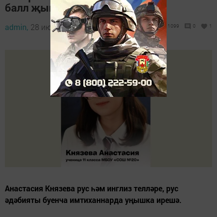
балл җыючы-Әлмәттән
admin,
28 июнь 2024 - 10:00
1099
0
1
Анастасия Князева рус һәм инглиз телләре, рус
әдәбияты буенча имтиханнарда уңышка ирешә.