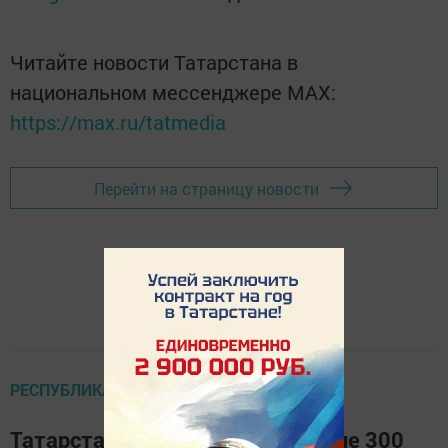
Читайте новости Татарстана в
национальном мессенджере MАХ:
https://max.ru/tatmedia
Перейти на страницу новости
РЕСПУБЛИКАДА
Татарстанда БДИ буенча беренче 300