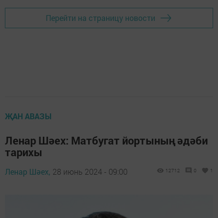
Перейти на страницу новости
ҖАН АВАЗЫ
Ленар Шәех: Матбугат йортының әдәби
тарихы
Ленар Шәех,
28 июнь 2024 - 09:00
12712
0
1