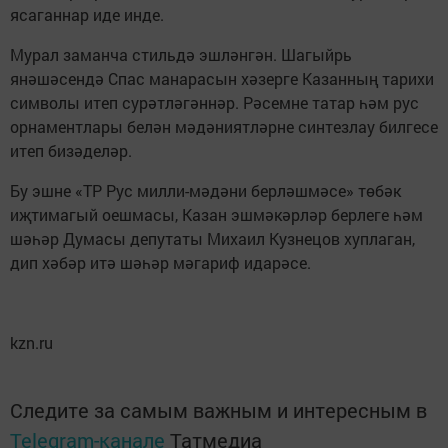
ясаганнар иде инде.
Мурал заманча стильдә эшләнгән. Шагыйрь
янәшәсендә Спас манарасын хәзерге Казанның тарихи
символы итеп сурәтләгәннәр. Рәсемне татар һәм рус
орнаментлары белән мәдәниятләрне синтезлау билгесе
итеп бизәделәр.
Бу эшне «ТР Рус милли-мәдәни берләшмәсе» төбәк
иҗтимагый оешмасы, Казан эшмәкәрләр берлеге һәм
шәһәр Думасы депутаты Михаил Кузнецов хуплаган,
дип хәбәр итә шәһәр мәгариф идарәсе.
kzn.ru
Следите за самым важным и интересным в
Telegram-канале
Татмедиа