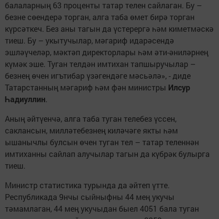
балаларның 63 проценты татар телен сайлаган. Бу –
безне сөендерә торган, алга таба өмет бирә торган
күрсәткеч. Без аны тагын да үстерергә һәм киметмәскә
тиеш. Бу – укытучылар, мәгариф идарәсендә
эшләүчеләр, мәктәп директорлары һәм әти-әниләрнең
күмәк эше. Туган телдән имтихан тапшыручылар –
безнең өчен игътибар үзәгендәге мәсьәлә», - диде
Татарстанның мәгариф һәм фән министры
Илсур
Һадиуллин
.
Аның әйтүенчә, алга таба туган телебез үссен,
саклансын, милләтебезнең киләчәге якты һәм
ышанычлы булсын өчен туган тел – татар теленнән
имтиханны сайлап алучылар тагын да күбрәк булырга
тиеш.
Министр статистика турында да әйтеп үтте.
Республикада 9нчы сыйныфны 44 мең укучы
тәмамлаган, 44 мең укучыдан быел 4051 бала туган