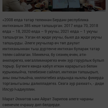
«2008 елда татар теленнән Бердәм республика
имтиханын 385 кеше тапшырган. 2017 елда 70, 2018
елда – 18, 2020 елда – 9 укучы, 2021 елда – 1 укучы
тапшырган. Узган ел җиде укучы, быел да җиде укучы
тапшырды. Әлеге укучылар өч төп дәүләт
имтиханыннан тыш дүртенче имтихан буларак татар
телен сайлаган. Минемчә, бу сезнең өчен, әти-
әниләрегез, мөгаллимнәрегез өчен зур горурлык булып
торыр. Бүгенге көндә кабул иткән карарыгыз белән
курыкмыйча, телебезне сайлап, имтихан тапшырып,
аны онытмыйча, милләтебез алдында ныклы фикердә
торганыгызны дәлилләдегез. Сезгә зур рәхмәт», - диде
Илсур Һадиуллин.
Марат Әхмәтов һәм Айрат Зарипов әлеге чараны
сөенечле очрашу дип белдерде.