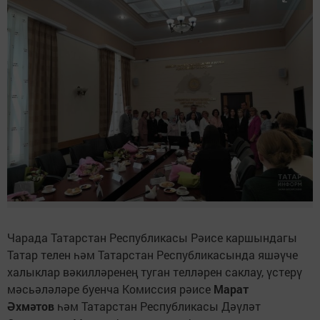
Чарада Татарстан Республикасы Рәисе каршындагы
Татар телен һәм Татарстан Республикасында яшәүче
халыклар вәкилләренең туган телләрен саклау, үстерү
мәсьәләләре буенча Комиссия рәисе
Марат
Әхмәтов
һәм Татарстан Республикасы Дәүләт