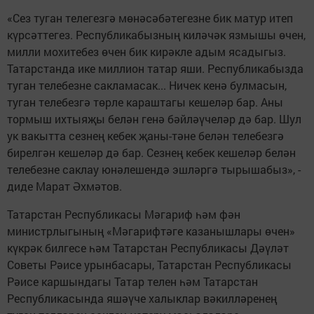
«Сез туган телегезгә мөнәсәбәтегезне бик матур итеп
күрсәттегез. Республикабызның киләчәк язмышы өчен,
милли мохитебез өчен бик кирәкле адым ясадыгыз.
Татарстанда ике миллион татар яши. Республикабызда
туган телебезне сакламасак... Ничек кенә булмасын,
туган телебезгә төрле караштагы кешеләр бар. Аны
тормыш ихтыяҗы белән генә бәйләүчеләр дә бар. Шул
ук вакытта сезнең кебек җаны-тәне белән телебезгә
бирелгән кешеләр дә бар. Сезнең кебек кешеләр белән
телебезне саклау юнәлешендә эшләргә тырышабыз», -
диде Марат Әхмәтов.
Татарстан Республикасы Мәгариф һәм фән
министрлыгының «Мәгарифтәге казанышлары өчен»
күкрәк билгесе һәм Татарстан Республикасы Дәүләт
Советы Рәисе урынбасары, Татарстан Республикасы
Рәисе каршындагы Татар телен һәм Татарстан
Республикасында яшәүче халыклар вәкилләренең