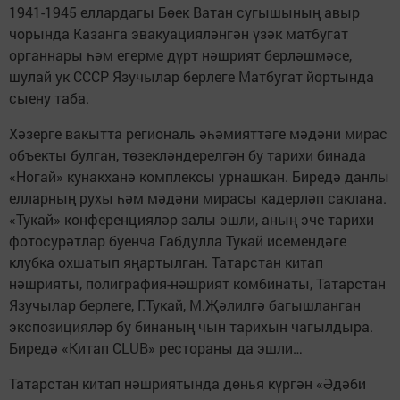
1941-1945 еллардагы Бөек Ватан сугышының авыр
чорында Казанга эвакуацияләнгән үзәк матбугат
органнары һәм егерме дүрт нәшрият берләшмәсе,
шулай ук СССР Язучылар берлеге Матбугат йортында
сыену таба.
Хәзерге вакытта региональ әһәмияттәге мәдәни мирас
объекты булган, төзекләндерелгән бу тарихи бинада
«Ногай» кунакханә комплексы урнашкан. Биредә данлы
елларның рухы һәм мәдәни мирасы кадерләп саклана.
«Тукай» конференцияләр залы эшли, аның эче тарихи
фотосурәтләр буенча Габдулла Тукай исемендәге
клубка охшатып яңартылган. Татарстан китап
нәшрияты, полиграфия-нәшрият комбинаты, Татарстан
Язучылар берлеге, Г.Тукай, М.Җәлилгә багышланган
экспозицияләр бу бинаның чын тарихын чагылдыра.
Биредә «Китап CLUB» рестораны да эшли…
Татарстан китап нәшриятында дөнья күргән «Әдәби