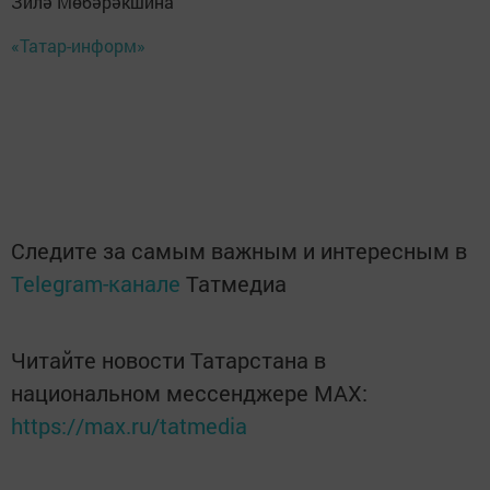
Зилә Мөбәрәкшина
«Татар-информ»
Следите за самым важным и интересным в
Telegram-канале
Татмедиа
Читайте новости Татарстана в
национальном мессенджере MАХ:
https://max.ru/tatmedia