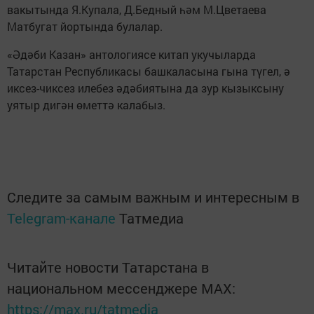
вакытында Я.Купала, Д.Бедный һәм М.Цветаева
Матбугат йортында булалар.
«Әдәби Казан» антологиясе китап укучыларда
Татарстан Респуб­ликасы башкаласына гына түгел, ә
иксез-чиксез илебез әдәбиятына да зур кызыксыну
уятыр дигән өметтә калабыз.
Следите за самым важным и интересным в
Telegram-канале
Татмедиа
Читайте новости Татарстана в
национальном мессенджере MАХ:
https://max.ru/tatmedia