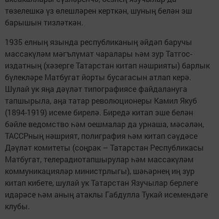
төзелешкә үз өлешләрен керткән, шуның белән эш
барышын тизләткән.
1935 елның язында республиканың әйдәп баручы
массакүләм мәгълүмат чаралары һәм зур Татгос­
издатның (хәзерге Татарстан китап нәшрияты) барлык
бүлекләре Матбугат йорты бусагасын атлап керә.
Шулай ук яңа дәүләт типографиясе файдалануга
тапшырыла, аңа татар революционеры Камил Якуб
(1894-1919) исеме бирелә. Биредә китап эше белән
бәйле ведомство һәм оешмалар да урнаша, мәсәлән,
ТАССРның нәшрият, полиграфия һәм китап сәүдәсе
Дәүләт комитеты (соңрак – Татарстан Республикасы
Матбугат, телерадиотапшырулар һәм массакүләм
коммуникацияләр министрлыгы), шәһәрнең иң зур
китап кибете, шулай ук Татарстан Язучылар берлеге
идарәсе һәм аның атаклы Габдулла Тукай исемендәге
клубы.