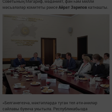
Советының Мәгариф, мәдәният, фән һәм милли
мәсьәләләр комитеты рәисе
Айрат Зарипов
катнашты.
«Белгәнегезчә, мәктәпләрдә туган тел әти-әниләр
сайлавы буенча укытыла. Республикабызда