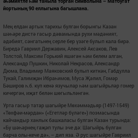
әһәмиятле һәм таныла торган символына – Матбугат
йортының 90 еллыгына багышлана.
Мең елдан артык тарихы булган борынгы Казан
шәһәре дистә гасыр дәвамында рухи мәдәният,
әдәбият, сәнгатьнең серле бер үзәге булып кала бирә.
Биредә Гавриил Державин, Алексей Аксаков, Лев
Толстой, Максим Горький яшәгән һәм белем алган,
Александр Пушкин, Николай Некрасов, Александр
Дюма, Владимир Маяковский булып киткән, Габдулла
Тукай, Галимҗан Ибраһимов, Муса Җәлил, Гомәр
Бәширов һ.б. күп кенә язучылар һәм шагыйрьләр гомер
кичергән, иҗат белән шөгыльләнгән.
Урта гасыр татар шагыйре Мөхәммәдьяр (1497-1549)
«Төхфәи-мәрдан» («Егетләр бүләге») поэмасында
кайчандыр ханлык башкаласы булган Казан турында:
«Бу шәһәрнең гаҗәп тулы эче дә: Шагыйрь булган
барча олы-кече дә», – дип яза. Ә рус шагыйре Гавриил