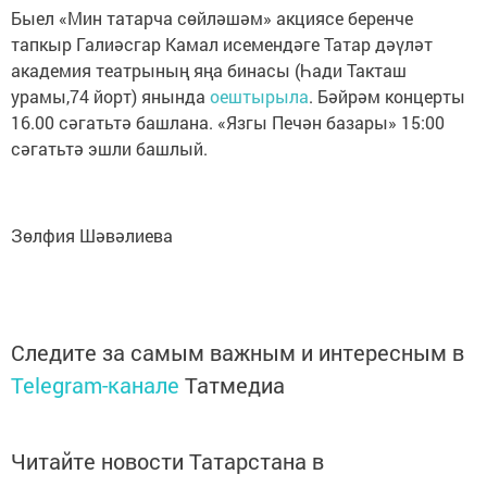
Быел «Мин татарча сөйләшәм» акциясе беренче
тапкыр Галиәсгар Камал исемендәге Татар дәүләт
академия театрының яңа бинасы (Һади Такташ
урамы,74 йорт) янында
оештырыла
. Бәйрәм концерты
16.00 сәгатьтә башлана. «Язгы Печән базары» 15:00
сәгатьтә эшли башлый.
Зөлфия Шәвәлиева
Следите за самым важным и интересным в
Telegram-канале
Татмедиа
Читайте новости Татарстана в