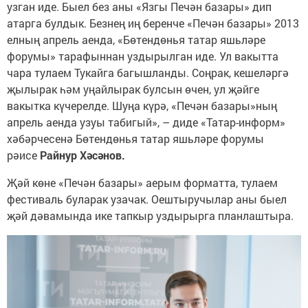
узган иде. Быел без аны «Язгы Печән базары» дип
атарга булдык. Безнең иң беренче «Печән базары» 2013
елның апрель аенда, «Бөтендөнья татар яшьләре
форумы» тарафыннан уздырылган иде. Ул вакытта
чара тулаем Тукайга багышланды. Соңрак, кешеләргә
җылырак һәм уңайлырак булсын өчен, ул җәйге
вакытка күчерелде. Шуңа күрә, «Печән базары»ның
апрель аенда узуы табигый», – диде «Татар-информ»
хәбәрчесенә Бөтендөнья татар яшьләре форумы
рәисе
Райнур Хәсәнов
.
Җәй көне «Печән базары» аерым форматта, тулаем
фестиваль буларак узачак. Оештыручылар аны быел
җәй дәвамында ике тапкыр уздырырга планлаштыра.