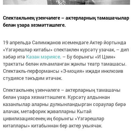
Спектакльнең үзенчәлеге – актерларның тамашачылар
белән үзара хезмәттәшлеге.
19 апрельдә Сәлимҗанов исемендәге Актер йортында
«Үзгәрешләр китабы» спектаклен күрсәтү узачак, – дип
хәбәр итә
Казан мэриясе
. – Бу борынгы «И Цзин»
трактаты белән илһамланган җанлы театр тамашасы.
Спектакль-перформансы «Э-моция» иҗади инклюзив
студиясе тәкъдим итәчәк.
Спектакльнең үзенчәлеге – актерларның тамашачы
белән үзара хезмәттәшлеге. Күрсәтү алдыннан
казанлылар аларны дулкынландырган сораулар бирә
алачак, метафорик җавапларны Кытай
цивилизациясенең иң борынгы «Үзгәрешләр
китаплары» китабыннан бер актер укыячак.