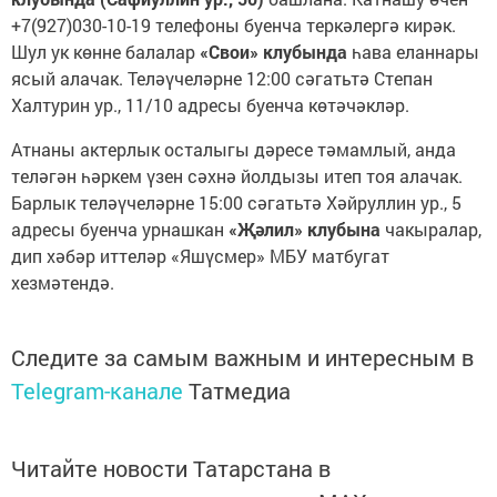
+7(927)030-10-19 телефоны буенча теркәлергә кирәк.
Шул ук көнне балалар
«Свои» клубында
һава еланнары
ясый алачак. Теләүчеләрне 12:00 сәгатьтә Степан
Халтурин ур., 11/10 адресы буенча көтәчәкләр.
Атнаны актерлык осталыгы дәресе тәмамлый, анда
теләгән һәркем үзен сәхнә йолдызы итеп тоя алачак.
Барлык теләүчеләрне 15:00 сәгатьтә Хәйруллин ур., 5
адресы буенча урнашкан
«Җәлил» клубына
чакыралар,
дип хәбәр иттеләр «Яшүсмер» МБУ матбугат
хезмәтендә.
Следите за самым важным и интересным в
Telegram-канале
Татмедиа
Читайте новости Татарстана в