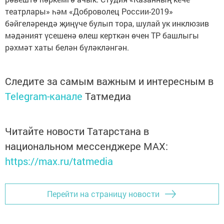
театрлары» һәм «Доброволец России-2019»
бәйгеләрендә җиңүче булып тора, шулай ук инклюзив
мәдәният үсешенә өлеш керткән өчен ТР башлыгы
рәхмәт хаты белән бүләкләнгән.
Следите за самым важным и интересным в
Telegram-канале
Татмедиа
Читайте новости Татарстана в
национальном мессенджере MАХ:
https://max.ru/tatmedia
Перейти на страницу новости