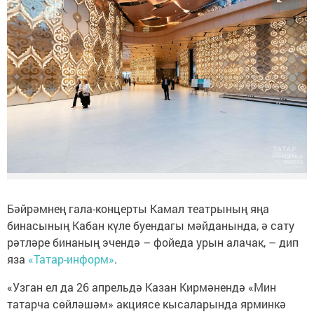
Бәйрәмнең гала-концерты Камал театрының яңа
бинасының Кабан күле буендагы мәйданында, ә сату
рәтләре бинаның эчендә – фойеда урын алачак, – дип
яза
«Татар-информ»
.
«Узган ел да 26 апрельдә Казан Кирмәнендә «Мин
татарча сөйләшәм» акциясе кысаларында ярминкә