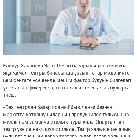
Райнур Хәсәнов «Язгы Печән базарының» нәкъ менә
яңа Камал театры бинасында узуын татар мәдәнияте
һәм сәнгате үсешендә мөһим фактор булуын билгеләп
үтте, аның фикеренчә, театр халык өчен ачык булырга
тиеш.
«Без театрдан базар ясамыйбыз, чөнки безнең
маркетта катнашучыларның продукциясе тулысынча
милли һәм заманча стильгә туры килә. Яңартылган
театр үзе дә нәкъ шул стильдә. Театр халык өчен ачык
булырга тиеш. Кешеләр театрга килеп, татар халкының