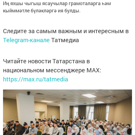
Иң яхшы чыгыш ясаучылар грамоталарга һәм
кыйммәтле бүләкләргә ия булды.
Следите за самым важным и интересным в
Telegram-канале
Татмедиа
Читайте новости Татарстана в
национальном мессенджере MАХ:
https://max.ru/tatmedia