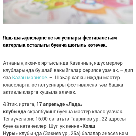
Яшь шәһәрлеләрне өстәл уеннары фестивале һәм
актерлык осталыгы буенча шөгыль көтәчәк.
Атнаның икенче яртысында Казанның яшүсмерләр
клубларында бушлай вакыйгалар сериясе узачак, – дип
яза
Казан мэриясе
. – Шәһәр халкы иҗади мастер-
классларга, өстәл уеннары фестиваленә һәм башка
активлыкларга кушыла алачак.
Әйтик, иртәгә,
17 апрельдә «Лада»
клубында
скрапбукинг буенча мастер-класс узачак.
Теләүчеләрне 16:00 сәгатьтә Гаврилов ур., 22 адресы
буенча көтәчәкләр. Шул ук көнне
«Кояш
Нуры»
клубында (Зәкиев ур., 25а) балалар энәсез һәм