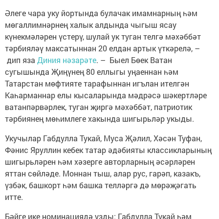
Әлеге чара уку йортында булачак имамнарның һәм
мөгаллимнәрнең халык алдында чыгыш ясау
күнекмәләрен үстерү, шулай ук туган телгә мәхәббәт
тәрбияләү максатыннан 20 елдан артык үткәрелә, –
дип яза
Диния нәзарәте
. – Быел Бөек Ватан
сугышында Җиңүнең 80 еллыгы уңаеннан һәм
Татарстан мөфтияте тарафыннан игълан ителгән
Каһарманнар елы кысаларында мәдрәсә шәкертләре
ватанпәрвәрлек, туган җиргә мәхәббәт, патриотик
тәрбиянең мөһимлеге хакында шигырьләр укыды.
Укучылар Габдулла Тукай, Муса Җәлил, Хәсән Туфан,
Фәнис Яруллин кебек татар әдәбияты классикларының
шигырьләрен һәм хәзерге авторларның әсәрләрен
яттан сөйләде. Моннан тыш, алар рус, гарәп, казакъ,
үзбәк, башкорт һәм башка телләргә дә мөрәҗәгать
итте.
Бәйге ике номинациядә узды: Габдулла Тукай һәм