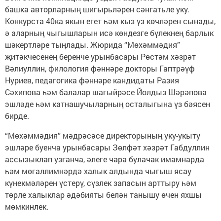
башка авторларның шигырьләрен сәнгатьле уку.
Конкурста 40ка якын егет һәм кыз үз көчләрен сынады,
ә аларның чыгышларын исә көндезге бүлекнең барлык
шәкертләре тыңлады. Жюрида “Мөхәммәдия”
җитәкчесенең беренче урынбасары Рөстәм хәзрәт
Вәлиуллин, филология фәннәре докторы Гаптрәүф
Нуриев, педагогика фәннәре кандидаты Разия
Сәхипова һәм балалар шагыйрәсе Йолдыз Шәрәпова
эшләде һәм катнашучыларның осталыгына үз бәясен
бирде.
“Мөхәммәдия” мәдрәсәсе директорының уку-укыту
эшләре буенча урынбасары Зөлфәт хәзрәт Габдуллин
ассызыклап узганча, әлеге чара булачак имамнарда
һәм мөгаллимнәрдә халык алдында чыгыш ясау
күнекмәләрен үстерү, сүзлек запасын арттыру һәм
төрле халыклар әдәбияты белән танышу өчен яхшы
мөмкинлек.