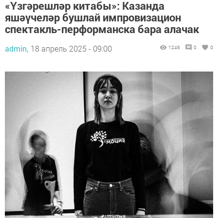
«Үзгәрешләр китабы»: Казанда
яшәүчеләр бушлай импровизацион
спектакль-перформанска бара алачак
admin,
18 апрель 2025 - 09:00
1246
0
0