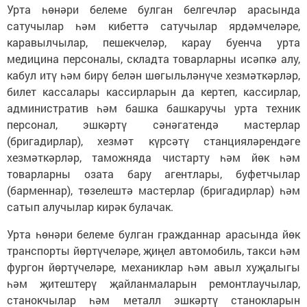
Урта һөнәри белеме булган белгечләр арасында
сатучылар һәм кибеттә сатучылар ярдәмчеләре,
каравылчылар, пешекчеләр, карау буенча урта
медицина персоналы, складта товарларны исәпкә алу,
кабул итү һәм бирү белән шөгыльләнүче хезмәткәрләр,
билет кассалары кассирларын да кертеп, кассирлар,
административ һәм башка башкаручы урта техник
персонал, эшкәртү сәнәгатендә мастерлар
(бригадирлар), хезмәт күрсәтү станцияләрендәге
хезмәткәрләр, таможняда чистарту һәм йөк һәм
товарларны озата бару агентлары, буфетчылар
(барменнар), төзелештә мастерлар (бригадирлар) һәм
сатып алучылар кирәк булачак.
Урта һөнәри белеме булган гражданнар арасында йөк
транспорты йөртүчеләре, җиңел автомобиль, такси һәм
фургон йөртүчеләре, механиклар һәм авыл хуҗалыгы
һәм җитештерү җайланмаларын ремонтлаучылар,
станокчылар һәм металл эшкәртү станокларын