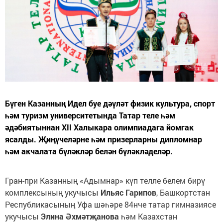
Бүген Казанның Идел буе дәүләт физик культура, спорт
һәм туризм университетында Татар теле һәм
әдәбиятыннан XII Халыкара олимпиадага йомгак
ясалды. Җиңүчеләрне һәм призерларны дипломнар
һәм акчалата бүләкләр белән бүләкләделәр.
Гран-при Казанның «Адымнар» күп телле белем бирү
комплексының укучысы
Ильяс Гарипов
, Башкортстан
Республикасының Уфа шәһәре 84нче татар гимназиясе
укучысы
Элина Әхмәтҗанова
һәм Казахстан