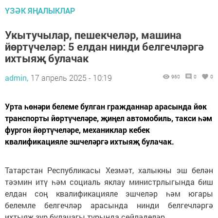
ҮЗӘК ЯҢАЛЫКЛАР
Укытучылар, пешекчеләр, машина
йөртүчеләр: 5 елдан нинди белгечләргә
ихтыяҗ булачак
admin,
17 апрель 2025 - 10:19
960
0
0
Урта һөнәри белеме булган гражданнар арасында йөк
транспорты йөртүчеләре, җиңел автомобиль, такси һәм
фургон йөртүчеләре, механиклар кебек
квалификацияле эшчеләргә ихтыяҗ булачак.
Татарстан Республикасы Хезмәт, халыкны эш белән
тәэмин итү һәм социаль яклау министрлыгында биш
елдан соң квалификацияле эшчеләр һәм югары
белемле белгечләр арасында нинди белгечләргә
ихтыяҗ зур булачагы турында сөйләделәр.