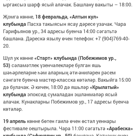
ыргаксыз шарф ясый алачак. Башлану вакыты – 18:00.
Җомга көнне,
18 февральдә, «Алтын кул»
клубында
Пасха такыясын ясау дәресе узачак. Чара
Гарифьянов ур., 34 адресы буенча 14:00 сәгатьтә
башлана. Дәрескә язылу өчен телефон: +7 (904)769-40-
20.
Шул ук көнне
«Старт» клубында (Побежимов ур.,
53)
сәламәтлек үзенчәлекләре булган яшь
шәһәрлеләрне һәм аларның әти-әниләрен рәсем
сәнгате буенча мастер-класска көтәләр. Вакыйга 15:00
дә булачак. Ә кичен, 18:00 дә яшьләр
«Крылатый»
клубында
эпоксид сумаладан эшләнмәләр ясый
алачак. Кунакларны Побежимов ур., 17 адресы буенча
көтәләр.
19 апрель
көнне бөтен гаилә өчен өстәл уеннары
фестивале оештырыла. Чара 11:00 сәгатьтә
«Арабеска»
клубында (Сафиуллин ур., 50)
башлана. Катнашу өчен