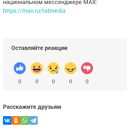
национальном мессенджере MАХ:
https://max.ru/tatmedia
Оставляйте реакции
0
0
0
0
0
Расскажите друзьям