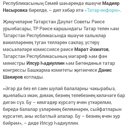
Республикасының Семей шәһәрендә яшәүче
Мадияр
Насыровка
бирелде, – дип хәбәр итә
«Татар-информ»
.
Җиңүчеләрне Татарстан Дәүләт Советы Рәисе
урынбасары, ТР Рәисе каршындагы Татар телен һәм
Татарстан Республикасында яшәүче халыклар
вәкилләренең туган телләрен саклау, үстерү
мәсьәләләре комиссиясе рәисе
Марат Әхмәтов
,
Татарстан Республикасының мәгариф һәм фән
министры
Илсур Һадиуллин
һәм Бөтендөнья татар
конгрессы Башкарма комитеты җитәкчесе
Данис
Шакиров
котлады.
«Әгәр дә без ел саен шулай балаларны чакырабыз,
җыелабыз икән, димәк, безнең телебезнең киләчәге бар
дигән сүз. Бу – кемгәдер күрсәтү өчен үткәрелми,
биредә балалар үзләренең белемнәрен, сыйфатларын
күрсәтеп, аны исбатлый алалар. Бу – безнең өчен зур
бәйрәм», – диде Илсур Һадиуллин.