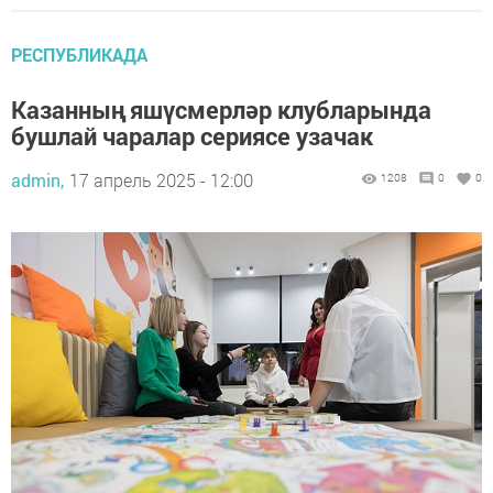
РЕСПУБЛИКАДА
Казанның яшүсмерләр клубларында
бушлай чаралар сериясе узачак
admin,
17 апрель 2025 - 12:00
1208
0
0