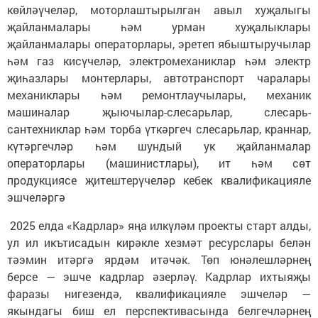
көйләүчеләр, моторлаштырылган авыл хуҗалыгы
җайланмалары һәм урман хуҗалыклары
җайланмалары операторлары, эретеп ябыштыручылар
һәм газ кисүчеләр, электромеханиклар һәм электр
җиһазлары монтерлары, автотранспорт чаралары
механиклары һәм ремонтлаучылары, механик
машиналар җыючылар-слесарьлар, слесарь-
сантехниклар һәм торба үткәргеч слесарьлар, краннар,
күтәргечләр һәм шундый ук җайланмалар
операторлары (машинистлары), ит һәм сөт
продукциясе җитештерүчеләр кебек квалификацияле
эшчеләргә
2025 елда «Кадрлар» яңа илкүләм проекты старт алды,
ул ил икътисадын кирәкле хезмәт ресурслары белән
тәэмин итәргә ярдәм итәчәк. Төп юнәлешләрнең
берсе — эшче кадрлар әзерләү. Кадрлар ихтыяҗы
фаразы нигезендә, квалификацияле эшчеләр —
якындагы биш ел перспективасында белгечләрнең