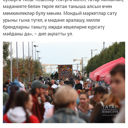
мәдәнияте белән төрле яктан таныша алсын өчен
мөмкинлекләр булу мөһим. Мондый маркетлар сату
урыны гына түгел, ә мәдәни аралашу, милли
брендларны таныту, иҗади кешеләрне күрсәтү
мәйданы да», – дип аңлатты ул.