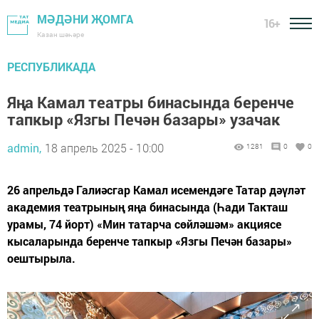
МӘДӘНИ ҖОМГА
16+
Казан шәһәре
РЕСПУБЛИКАДА
Яңа Камал театры бинасында беренче
тапкыр «Язгы Печән базары» узачак
admin,
18 апрель 2025 - 10:00
1281
0
0
26 апрельдә Галиәсгар Камал исемендәге Татар дәүләт
академия театрының яңа бинасында (Һади Такташ
урамы, 74 йорт) «Мин татарча сөйләшәм» акциясе
кысаларында беренче тапкыр «Язгы Печән базары»
оештырыла.