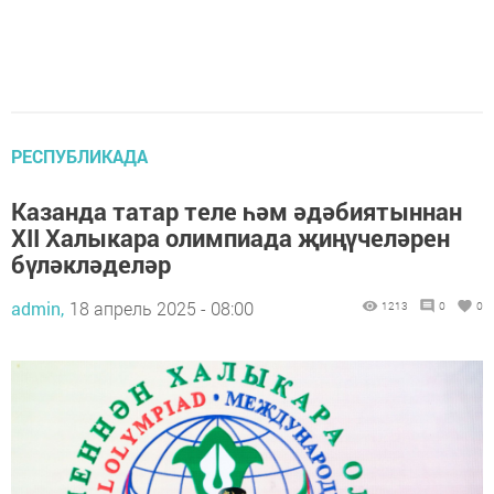
РЕСПУБЛИКАДА
Казанда татар теле һәм әдәбиятыннан
XII Халыкара олимпиада җиңүчеләрен
бүләкләделәр
admin,
18 апрель 2025 - 08:00
1213
0
0