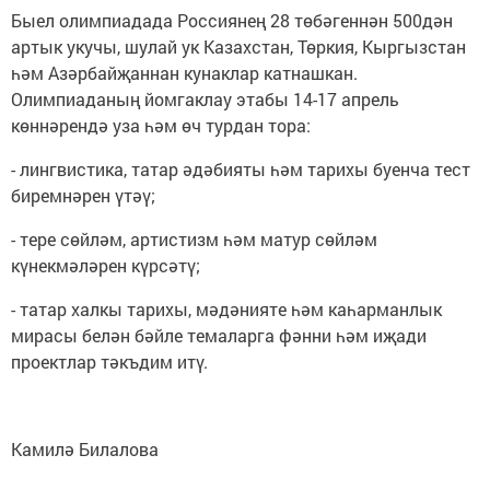
Быел олимпиадада Россиянең 28 төбәгеннән 500дән
артык укучы, шулай ук Казахстан, Төркия, Кыргызстан
һәм Азәрбайҗаннан кунаклар катнашкан.
Олимпиаданың йомгаклау этабы 14-17 апрель
көннәрендә уза һәм өч турдан тора:
- лингвистика, татар әдәбияты һәм тарихы буенча тест
биремнәрен үтәү;
- тере сөйләм, артистизм һәм матур сөйләм
күнекмәләрен күрсәтү;
- татар халкы тарихы, мәдәнияте һәм каһарманлык
мирасы белән бәйле темаларга фәнни һәм иҗади
проектлар тәкъдим итү.
Камилә Билалова