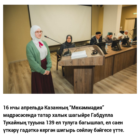
16 нчы апрельдә Казанның “Мөхәммәдия”
мәдрәсәсендә татар халык шагыйре Габдулла
Тукайның тууына 139 ел тулуга багышлап, ел саен
үткәрү гадәткә кергән шигырь сөйләү бәйгесе үтте.