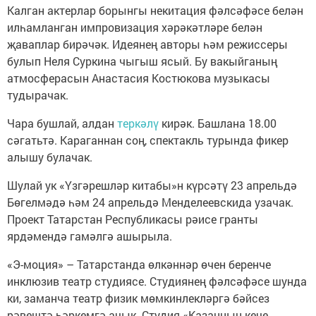
Калган актерлар борынгы некитация фәлсәфәсе белән
илһамланган импровизация хәрәкәтләре белән
җаваплар бирәчәк. Идеянең авторы һәм режиссеры
булып Неля Суркина чыгыш ясый. Бу вакыйганың
атмосферасын Анастасия Костюкова музыкасы
тудырачак.
Чара бушлай, алдан
теркәлү
кирәк. Башлана 18.00
сәгатьтә. Караганнан соң, спектакль турында фикер
алышу булачак.
Шулай ук «Үзгәрешләр китабы»н күрсәтү 23 апрельдә
Бөгелмәдә һәм 24 апрельдә Менделеевскида узачак.
Проект Татарстан Республикасы рәисе гранты
ярдәмендә гамәлгә ашырыла.
«Э-моция» – Татарстанда өлкәннәр өчен беренче
инклюзив театр студиясе. Студиянең фәлсәфәсе шунда
ки, заманча театр физик мөмкинлекләргә бәйсез
рәвештә һәркемгә ачык. Студия «Казанның кече