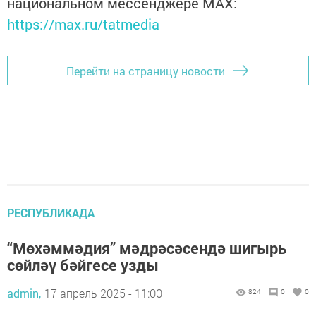
национальном мессенджере MАХ:
https://max.ru/tatmedia
Перейти на страницу новости
РЕСПУБЛИКАДА
“Мөхәммәдия” мәдрәсәсендә шигырь
сөйләү бәйгесе узды
admin,
17 апрель 2025 - 11:00
824
0
0