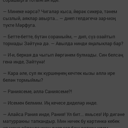
— Минеке нәрсә? Чигәләр кыса, йөрәк сикерә, тәнем
сызлый, аяклар авырта... — диеп гелдәгечә зар-моң
түкте Мәрфуга.
— Бетте-бетте, бүтән сорамыйм, — дип, сүз озайтып
тормады Зәйтүнә дә. — Авылда нинди яңалыклар бар?
— И-и, беркая да чыгып йөргәнем булмады. Син белсәң
генә инде, Зәйтүнә!
— Кара әле, сул як күршеңнең кечтек кызы әллә ире
белән тормыймы?
— Раниясеме, әллә Саниясеме?!
— Исемен белмим. Иң кечесе диделәр инде.
— Алайса Рания инде, Рания! Ул бит... ямьсез! Ир дигәне
матурракны тапкандыр. Мин ничек бу кәртинкә кебек
ир моңа өйләнде икән диеп гел баш ваткан идем.