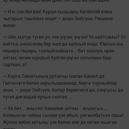
— И-и, син бигрәк! Күрше кызыңны бөтенләй юкка
чыгарып ташлама инде! — диде Зәйтүнә, Ранияне
яклап.
— Әйе, матур түгел ул, тик уңган, уңган! Ул кайтсамы? Ул
кайтса, әнкәсенең бер эше дә калмый инде. Юасын юа,
пешерә-төшерә, тозлый-кайната... Вәт мәхлук, ирен
әйтәм, ничек шундый булган-уңган хатыннан баш
тарткан, ә?
— Карга Саматының уртанчы малае Камил дә
Гөлчәчәге белән аерылышканнар, бергә тормыйлар
икән, — диде Зәйтүнә, болар беренчесе дә, соңгысы да
түгел дигәндәй кулын селтәп.
— Ул бит... ямьсез! Камилне әйтәм... ягымсыз...
йолкынган чебеш сыман үзе ябык, үзе килбәтсез озын!
Җиләк кебек хатыны үзе белән әле дә ничек яшәгән
диген.