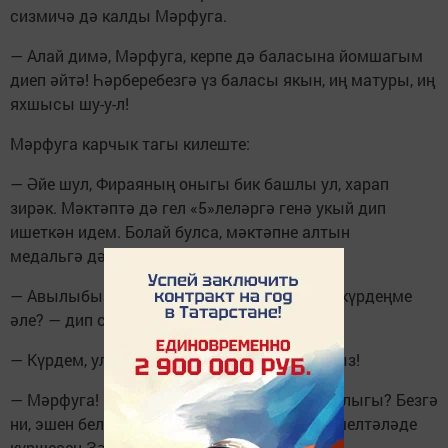
сизмичә дә калды Мәрфуга.
— Алай димә, Мәрфуга, керпе дә баласына йомшагым
диеп әйтә! Һәрберебезгә үз баласы якын, иң матуры, иң
яхшысы шу-у-л!
Мәрфуга карчык тагы килеште:
— Әйе шул, Фираяның оныгы бик башлы ул, харап
зирәк. Мәктәптә дә гел «5»леләргә генә укый дип
ишеткән идем. Болай булса, мәктәпне алтын
медальгә дә тәмамларга күп сорамас.
— Авылыбызга яңа табиб килгән икән. Син күрдеңме
әле? — дип сорады Зәйтүнә.
— Күрдем, ул бит... ямьсез! Шундый ягымсыз!
— Мәрфуга! Ни пычагыма сиңа аның матурлыгы? Безгә
ни, эшен белсен, кешелекле булсын! — дип шелтәләде
күршесен Зәйтүнә.