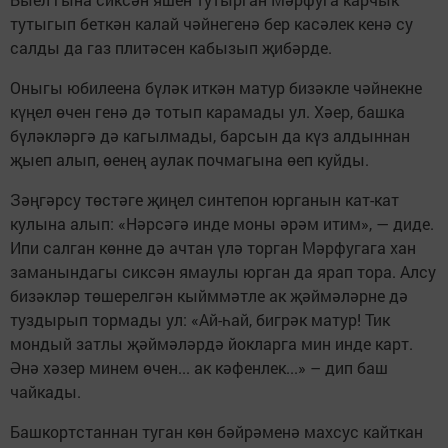
тутыгып беткән калай чәйнегенә бер касәлек кенә су
салды да газ плитәсен кабызып җибәрде.
Оныгы юбилеена бүләк иткән матур бизәкле чәйнекне
күңел өчен генә дә тотып карамады ул. Хәер, башка
бүләкләргә дә кагылмады, барсын да күз алдыннан
җыеп алып, өенең аулак почмагына өеп куйды.
Зәңгәрсу төстәге җиңел синтепон юрганын кат-кат
кулына алып: «Нәрсәгә инде моны әрәм итим», — диде.
Ипи салган көнне дә ачтан үлә торган Мәрфугага хан
заманындагы сиксән ямаулы юрган да ярап тора. Алсу
бизәкләр төшерелгән кыйммәтле ак җәймәләрне дә
туздырып тормады ул: «Ай-һай, бигрәк матур! Тик
мондый затлы җәймәләрдә йокларга мин инде карт.
Әнә хәзер минем өчен... ак кәфенлек...» – дип баш
чайкады.
Башкортстаннан туган көн бәйрәменә махсус кайткан