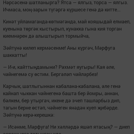
Нәрсәсенә шатланырга? Ятса — ялгыз, торса — ялгыз.
Ичмаса, моң-зарын түгәргә күршесе генә дә китте...
Кинәт уйламаганда-көтмәгәндә, май кояшыдай елмаеп,
куенына төргәк кыстырып, кунакка гына кия торган
киемнәрен дә алыштырып тормыйча,
Зәйтүнә килеп кермәсенме! Аны күргәч, Мәрфуга
шаккатты!
— И-и, кайттыңдамыни? Рәхмәт яугыры! Кая әле,
чәйнегемә су өстим. Бергәләп чәйләрбез!
Карчык, шатлыгыннан кабалана-кабалана, әле генә
кайнап чыккан чәйнегенә башта бер йомры, аннан,
бәлкем, бер утыргач, икене дә эчеп ташларбыз дип,
тагын берне өстәп, чәйнеген янәдән куеп җибәрде.
Зәйтүнә керә-керешкә:
— Исәнме, Мәрфуга! Ни хәлләрдә яшәп ятасың? — диеп
сорашырга тотынган иде.