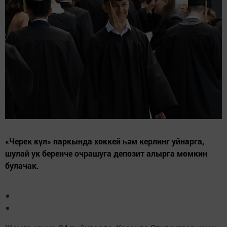
«Черек күл» паркында хоккей һәм керлинг уйнарга,
шулай ук беренче очрашуга депозит алырга мөмкин
булачак.