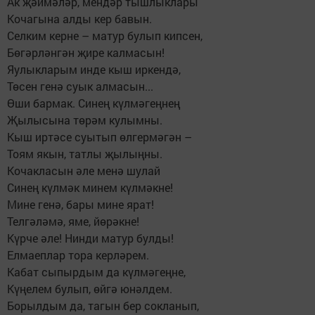
Ак җәймәләр, мендәр тышлыклары
Кочагына алды кер бавын.
Селким керне – матур булып кипсен,
Бөгәрләнгән җире калмасын!
Яулыкларым инде кыш иркендә,
Төсен генә суык алмасын...
Өши бармак. Синең күлмәгеңнең
Җылысына төрәм кулымны.
Кыш иртәсе суытып өлгермәгән –
Тоям якын, татлы җылыңны.
Кочакласын әле менә шулай
Синең күлмәк минем күлмәкне!
Мине генә, бары мине ярат!
Телгәләмә, яме, йөрәкне!
Күрче әле! Нинди матур булды!
Елмаеплар тора керләрем.
Кабат сыпырдым да күлмәгеңне,
Күңелем булып, өйгә юнәлдем.
Борылдым да, тагын бер сокланып,