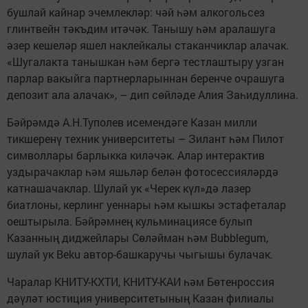
бушлай кайнар эчемлекләр: чәй һәм алкогольсез
глинтвейн тәкъдим итәчәк. Танышу һәм аралашуга
әзер кешеләр яшел наклейкалы стаканчиклар алачак.
«Шугалакта танышкан һәм бергә тестлаштыру узган
парлар вакыйга партнерларыннан беренче очрашуга
депозит ала алачак», – дип сөйләде Алия Заһидуллина.
Бәйрәмдә А.Н.Туполев исемендәге Казан милли
тикшеренү техник университеты – Зилант һәм Пилот
символлары барлыкка киләчәк. Алар интерактив
уздырачаклар һәм яшьләр белән фотосессияләрдә
катнашачаклар. Шулай ук «Черек күл»дә лазер
биатлоны, керлинг уеннары һәм кышкы эстафеталар
оештырыла. Бәйрәмнең кульминациясе булып
Казанның диджейлары Сөләйман һәм Bubblegum,
шулай ук Beku автор-башкаручы чыгышы булачак.
Чаралар КНИТУ-КХТИ, КНИТУ-КАИ һәм Бөтенроссия
дәүләт юстиция университетының Казан филиалы