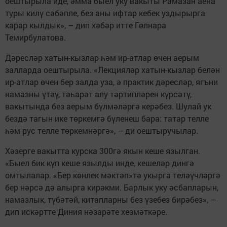
оештырыла иде, әмма быел уку вакыты Рамазан аена
туры килү сәбәпле, без аны ифтар кебек уздырырга
карар кылдык», – дип хәбәр итте Гөлнара
Темирбулатова.
Дәресләр хатын-кызлар һәм ир-атлар өчен аерым
залларда оештырыла. «Лекцияләр хатын-кызлар белән
ир-атлар өчен бер залда уза, ә практик дәресләр, ягъни
намазны үтәү, тәһарәт алу тәртипләрен күрсәтү,
вакытында без аерым бүлмәләргә керәбез. Шулай ук
бездә тагын ике төркемгә бүленеш бара: татар телле
һәм рус телле төркемнәргә», – ди оештыручылар.
Хәзерге вакытта курска 300гә якын кеше язылган.
«Быел бик күп кеше язылды инде, кешеләр дингә
омтылалар. «Бер көнлек мәктәп»тә укырга теләүчләргә
бер нәрсә дә алырга кирәкми. Барлык уку әсбапларын,
намазлык, түбәтәй, китапларны без үзебез бирәбез», –
дип искәртте Диния нәзарәте хезмәткәре.