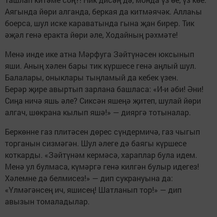
Аягында йөри алганда, беркая да китмәячәк. Аллаһы
боерса, шул иске караватында гына җан бирер. Тик
әҗәл генә еракта йөри әле, Ходайның рәхмәте!
Менә инде ике атна Мәрфуга Зәйтүнәсен юксынып
яши. Аның хәлен бары тик күршесе генә аңлый шул.
Балалары, оныклары тыңламый да кебек үзен.
Берәр җире авыртып зарлана башласа: «И-и әби! Әни!
Сиңа ничә яшь әле? Сиксән яшеңә җитеп, шулай йөри
алгач, шөкрана кылып яшә!» — дияргә тотыналар.
Беркөнне газ плитәсен дөрес сүндермичә, газ чыгып
торганын сизмәгән. Шул әлеге дә баягы күршесе
коткарды. «Зәйтүнәм кермәсә, хараплар була идем.
Менә ул булмаса, күмәргә генә килгән булыр идегез!
Хәлемне дә белмисез!» — дип сукрануына да:
«Үлмәгәнсең ич, яшисең! Шатланып тор!» — дип
авызын томаладылар.