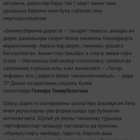
әйтүенчә, дәресләр бары тик 1 март көнне генә,
уразаның беренче көне булу сәбәпле генә
оештырылмаячак.
«Безнең беренче дәрестә – тәһәрәт темасы, аннары өч
дәрес дәвамында хәзрәт белән намазны башкарырга
өйрәнәчәкләр. Аерым бер дәрес, гомумән, уразага
багышланган. Аннан соң гакыйдә, ә соңгы көнне сира
(сира – Мөхәммәд пәйгамбәр салләллаһу галәйһи вә
сәлләмнең тормыш юлы һәм эшчәнлеге – «Татар-
информ» иск.) дәресе белән тәмамлаячакбыз», – диде
ТР Диния нәзарәтенең социаль бүлек
хезмәткәре
Гөлнара Темирбулатова
.
Соңгы дәрестә материалны үзләштерү дәрәҗәсен белү
өчен укучыларны уен форматында зур булмаган
имтихан көтә. Шулай ук укуны тәмамлау турында
сертификатлар тапшыру тантанасы да булачак.
«Укуның соңгы көнендә, гадәттә, Коръән ашы