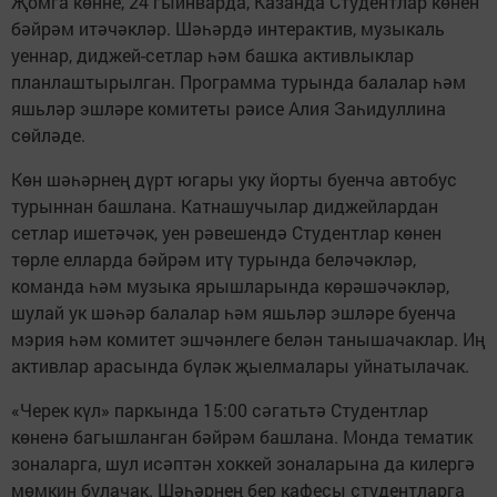
Җомга көнне, 24 гыйнварда, Казанда Студентлар көнен
бәйрәм итәчәкләр. Шәһәрдә интерактив, музыкаль
уеннар, диджей-сетлар һәм башка активлыклар
планлаштырылган. Программа турында балалар һәм
яшьләр эшләре комитеты рәисе Алия Заһидуллина
сөйләде.
Көн шәһәрнең дүрт югары уку йорты буенча автобус
турыннан башлана. Катнашучылар диджейлардан
сетлар ишетәчәк, уен рәвешендә Студентлар көнен
төрле елларда бәйрәм итү турында беләчәкләр,
команда һәм музыка ярышларында көрәшәчәкләр,
шулай ук шәһәр балалар һәм яшьләр эшләре буенча
мэрия һәм комитет эшчәнлеге белән танышачаклар. Иң
активлар арасында бүләк җыелмалары уйнатылачак.
«Черек күл» паркында 15:00 сәгатьтә Студентлар
көненә багышланган бәйрәм башлана. Монда тематик
зоналарга, шул исәптән хоккей зоналарына да килергә
мөмкин булачак. Шәһәрнең бер кафесы студентларга