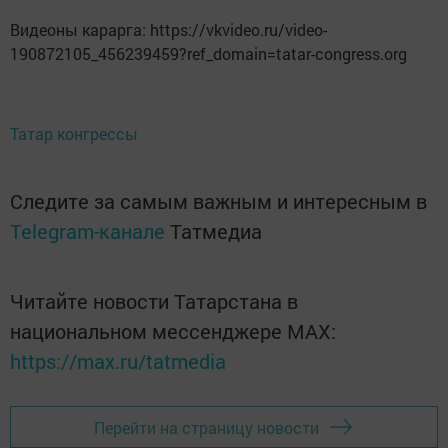
Видеоны карарга: https://vkvideo.ru/video-
190872105_456239459?ref_domain=tatar-congress.org
Татар конгрессы
Следите за самым важным и интересным в
Telegram-канале
Татмедиа
Читайте новости Татарстана в
национальном мессенджере MАХ:
https://max.ru/tatmedia
Перейти на страницу новости