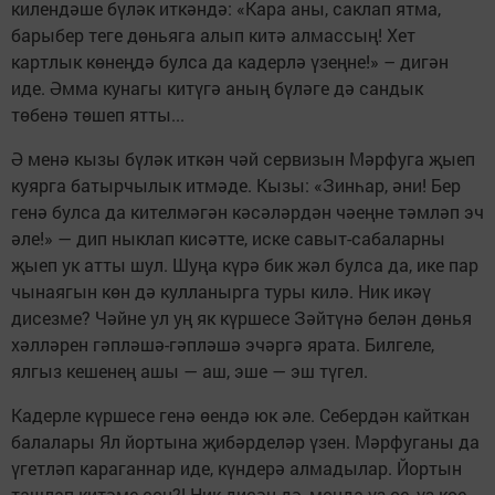
килендәше бүләк иткәндә: «Кара аны, саклап ятма,
барыбер теге дөньяга алып китә алмассың! Хет
картлык көнеңдә булса да кадерлә үзеңне!» – дигән
иде. Әмма кунагы китүгә аның бүләге дә сандык
төбенә төшеп ятты...
Ә менә кызы бүләк иткән чәй сервизын Мәрфуга җыеп
куярга батырчылык итмәде. Кызы: «Зинһар, әни! Бер
генә булса да кителмәгән кәсәләрдән чәеңне тәмләп эч
әле!» — дип ныклап кисәтте, иске савыт-сабаларны
җыеп ук атты шул. Шуңа күрә бик жәл булса да, ике пар
чынаягын көн дә кулланырга туры килә. Ник икәү
дисезме? Чәйне ул уң як күршесе Зәйтүнә белән дөнья
хәлләрен гәпләшә-гәпләшә эчәргә ярата. Билгеле,
ялгыз кешенең ашы — аш, эше — эш түгел.
Кадерле күршесе генә өендә юк әле. Себердән кайткан
балалары Ял йортына җибәрделәр үзен. Мәрфуганы да
үгетләп караганнар иде, күндерә алмадылар. Йортын
ташлап китәме соң?! Ник дисәң дә, монда үз өе, үз көе.