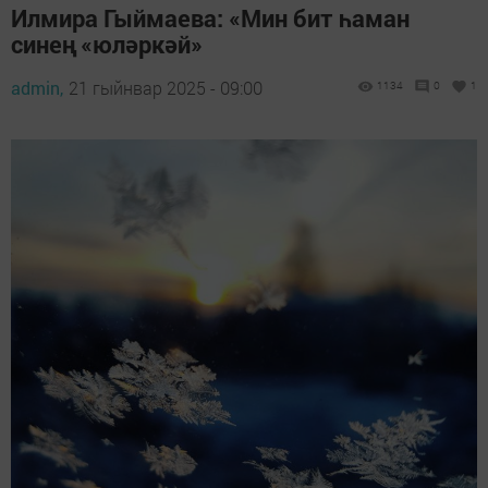
Илмира Гыймаева: «Мин бит һаман
синең «юләркәй»
admin,
21 гыйнвар 2025 - 09:00
1134
0
1