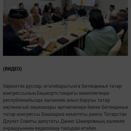
(ВИДЕО)
Хөрмәтле дуслар, игътибарыгызга Бөтендөнья татар
конгрессының Башкортстандагы вәкиллегендә
республикабызда эшчәнлек алып баручы татар
иҗтимагый оешмалары җитәкчеләре белән Бөтендөнья
татар конгрессы Башкарма комитеты рәисе, Татарстан
Дәүләт Советы депутаты Данис Шакировның эшлекле
очрашуыннан видеоязма тәкъдим итәбез.