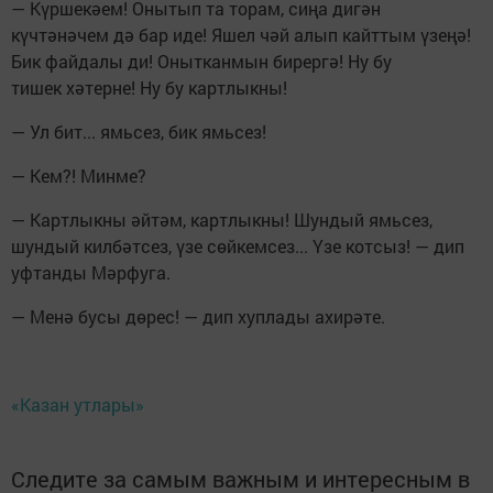
— Күршекәем! Онытып та торам, сиңа дигән
күчтәнәчем дә бар иде! Яшел чәй алып кайттым үзеңә!
Бик файдалы ди! Онытканмын бирергә! Ну бу
тишек хәтерне! Ну бу картлыкны!
— Ул бит... ямьсез, бик ямьсез!
— Кем?! Минме?
— Картлыкны әйтәм, картлыкны! Шундый ямьсез,
шундый килбәтсез, үзе сөйкемсез... Үзе котсыз! — дип
уфтанды Мәрфуга.
— Менә бусы дөрес! — дип хуплады ахирәте.
«Казан утлары»
Следите за самым важным и интересным в