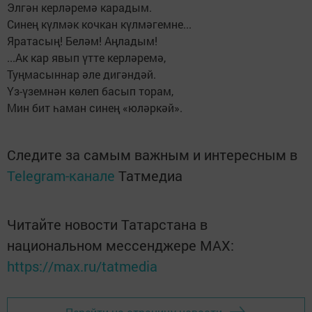
Элгән керләремә карадым.
Синең күлмәк кочкан күлмәгемне...
Яратасың! Беләм! Аңладым!
...Ак кар явып үтте керләремә,
Туңмасыннар әле дигәндәй.
Үз-үземнән көлеп басып торам,
Мин бит һаман синең «юләркәй».
Следите за самым важным и интересным в
Telegram-канале
Татмедиа
Читайте новости Татарстана в
национальном мессенджере MАХ:
https://max.ru/tatmedia