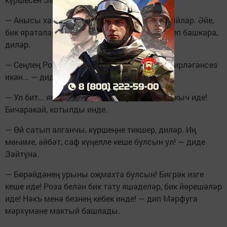
— Анысы хак, яңа табибны болай бик мактыйлар. Әйе,
бик яраталар. Үз эшен белә, җиренә җиткереп башкара,
диләр.
— Сеңлең Розаның күршесе Бөрәйдәне дә җирләгәнсез
икән... — диде Зәйтүнә дога кылып.
— Ул бит... ямьсез... карап торырга да коточкыч иде!
Бичаракай, котылды инде.
— Өй сатып алганчы, күршеңне тикшер, диләр. Иң
мөһиме, әйбәт, саф күңелле кеше булсын ул! — диде
Зәйтүнә.
— Бөрәйдәнең урыны оҗмахта булсын! Бигрәк изге
кеше иде! Роза белән бик тату яшәделәр, бик йөрешәләр
иде! Нәкъ менә безнең кебек инде! — дип Мәрфуга
мәрхүмәне мактый башлады.