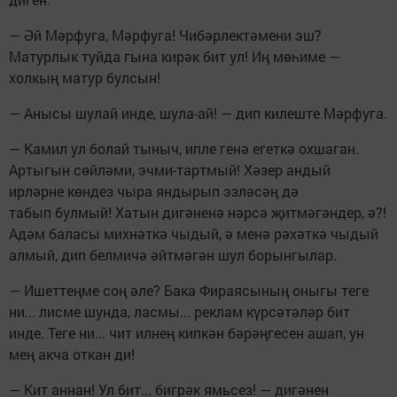
— Әй Мәрфуга, Мәрфуга! Чибәрлектәмени эш?
Матурлык туйда гына кирәк бит ул! Иң мөһиме —
холкың матур булсын!
— Анысы шулай инде, шула-ай! — дип килеште Мәрфуга.
— Камил ул болай тыныч, ипле генә егеткә охшаган.
Артыгын сөйләми, эчми-тартмый! Хәзер андый
ирләрне көндез чыра яндырып эзләсәң дә
табып булмый! Хатын дигәненә нәрсә җитмәгәндер, ә?!
Адәм баласы михнәткә чыдый, ә менә рәхәткә чыдый
алмый, дип белмичә әйтмәгән шул борынгылар.
— Ишеттеңме соң әле? Бака Фираясының оныгы теге
ни... лисме шунда, ласмы... реклам күрсәтәләр бит
инде. Теге ни... чит илнең кипкән бәрәңгесен ашап, ун
мең акча откан ди!
— Кит аннан! Ул бит... бигрәк ямьсез! — дигәнен