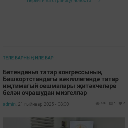
Перейти на страницу новости
ТЕЛЕ БАРНЫҢ ИЛЕ БАР
Бөтендөнья татар конгрессының
Башкортстандагы вәкиллегендә татар
иҗтимагый оешмалары җитәкчеләре
белән очрашудан мизгелләр
admin,
21 гыйнвар 2025 - 08:00
449
0
0