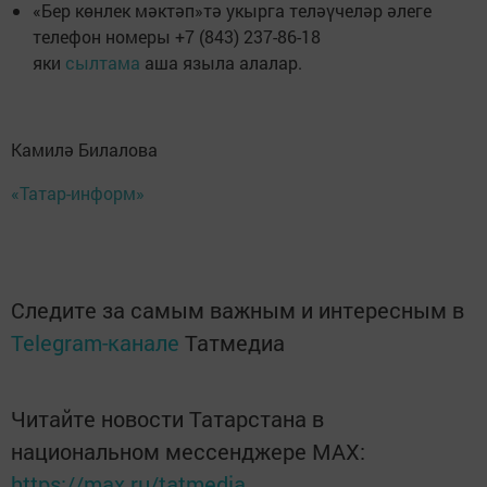
«Бер көнлек мәктәп»тә укырга теләүчеләр әлеге
телефон номеры +7 (843) 237-86-18
яки
сылтама
аша языла алалар.
Камилә Билалова
«Татар-информ»
Следите за самым важным и интересным в
Telegram-канале
Татмедиа
Читайте новости Татарстана в
национальном мессенджере MАХ:
https://max.ru/tatmedia