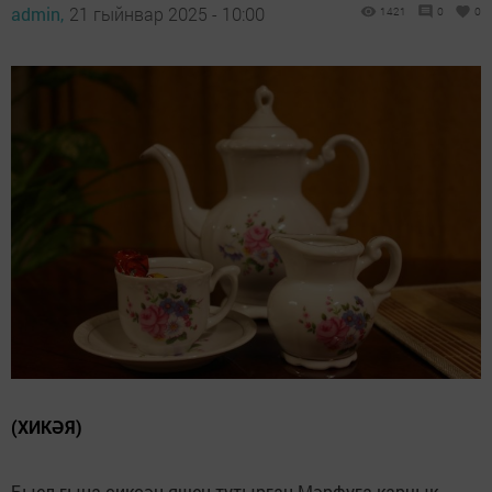
admin,
21 гыйнвар 2025 - 10:00
1421
0
0
(ХИКӘЯ)
Быел гына сиксән яшен тутырган Мәрфуга карчык