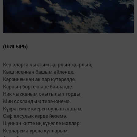
(ШИГЫРЬ)
Кер эләргә чыктым җырлый-җырлый,
Кыш исеннән башым әйләнде.
Кәрзинемнән ак пар күтәрелде,
Карның бөртекләре бәйләнде.
Ник чыкканым онытылып торды,
Мин сокландым тирә-юнемә.
Күкрәгемне киереп сулыш алдым,
Саф алсулык керде йөземә.
Шуннан китте иң күңелле мәлләр:
Керләремә үрелә кулларым,