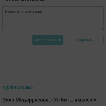
Отправить
Авторизоваться
ӘДӘБИ СӘХИФӘ
Зилә Мөдәррисова: «Ул бит… ямьсез!»