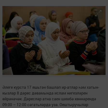
Әлеге курста 17 яшьтән башлап ир-атлар һәм хатын-
кызлар 8 дәрес дәвамында ислам нигезләрен
өйрәнәчәк. Дәресләр атна саен шимбә көннәрендә
09:00 – 12:00 сәгатьләрдә уза. Оештыручылар