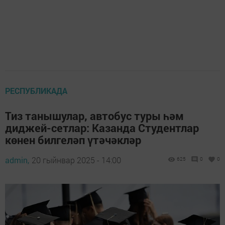
РЕСПУБЛИКАДА
Тиз танышулар, автобус туры һәм
диджей-сетлар: Казанда Студентлар
көнен билгеләп үтәчәкләр
admin,
20 гыйнвар 2025 - 14:00
625
0
0