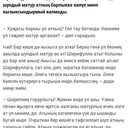
шундый матур атның барлыкка килүе мине
кызыксындырмый калмады.
– Хуҗасы бармы ул атның? Гел тау битендә. Кемнеке
ул гаҗәеп матур аргамак? – дип сорадым.
Һай! Бар кеше дә кызыга ул атка! Берәү генә ул безнең
авылда шундый матур ак ат! Шәрифулла аты! Колыны
да бар әле аның! Анысы да әнисе кебек сөттәй ап-ак!
Шәрифуллага, сат әле, дип, чиратка басканнар инде
берничә кеше. Әлегә тегесе кызыктыра гына. Әллә
бәясен күтәрергә тырыша инде, белмәссең, – диде
миңа энем.
– Шәрипнең горурлыгы! Җикми инде ул аны. Үзенә
печән җыярга көче җитсә, калганы матурлык өчен, изге
ат ул минем, ди. Атының изгелегенә үзе дә ышанды
бугай инде. Очраткан бер кешегә тәфсилләп шул атның
тарихын сөйли. Атның шәҗәрәсен дә ясадым, ди.