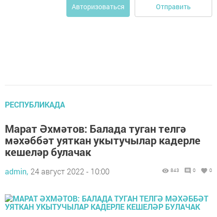
Отправить
Авторизоваться
РЕСПУБЛИКАДА
Марат Әхмәтов: Балада туган телгә
мәхәббәт уяткан укытучылар кадерле
кешеләр булачак
admin,
24 август 2022 - 10:00
843
0
0