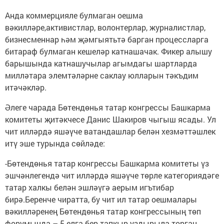
Анда коммерцияле булмаган оешма
вәкилләре,активистлар, волонтерлар, журналистлар,
бизнесменнар һәм җәмгыятьтә барган процессларга
битараф булмаган кешеләр катнашачак. Фикер алышу
барышында катнашучылар агымдагы шартларда
милләтара элемтәләрне саклау юлларын тәкъдим
итәчәкләр.
Әлеге чарада Бөтендөнья татар конгрессы Башкарма
комитеты җитәкчесе Данис Шакиров чыгыш ясады. Ул
чит илләрдә яшәүче ватандашлар белән хезмәттәшлек
итү эше турында сөйләде:
-Бөтендөнья татар конгрессы Башкарма комитеты үз
эшчәнлегендә чит илләрдә яшәүче төрле категориядәге
татар халкы белән эшләүгә аерым игътибар
бирә.Беренче чиратта, бу чит ил татар оешмалары
вәкилләренең Бөтендөнья татар конгрессының төп
форумында – 5 елга бер тапкыр уздырыла торган