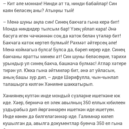
– Кит әле моннан! Нинди ат та, нинди бабайлар! Син
каян беләсең аны? Атыңны тый!
– Менә шуны аңла син! Синең бакчага гына керә бит!
Монда ниндидер тылсым бар! Үзең уйлап кара! Әнә
басуга иген чәчкәннән соң да каток белән үтәләр бит!
Бакчага каток кертеп булмый! Рәхмәт әйтерсең әле!
Менә коймагыз булса! Булса да, бәреп керер иде. Синең
бакчаны яратты минем ат! Син шуны беләсеңме, тарихи
урындыр ул синең бакча, башкача булмас! Атлар хәтере
тирән ул. Юкка гына әйтмиләр бит, әнә ат уйласын,
аның башы зур дип, – диде Шәрифулла, чын-чынлап
талашырга килгән Хәнияне шаккатырып.
Хәниянең күптән инде мондый сүзләрне ишеткәне юк
иде. Хәер, берничә ел элек авылның 350 еллык юбилеен
уздырабыз дип йөргәннәрен ишеткән иде ишетүен.
Инде көнен дә билгеләгәннәр иде. Галимнәр килеп
кушылган да, авылга документлар буенча 350 ел гына