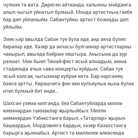
чүлмәк тә вата. Дөресен әйткәндә, халыкны мәйданга
алып чыгып уйнатып булмый. Монда артистның гаебе
бар дип уйламыйм. Сабантуйны артист бозмады дип
уйлыйм.
Элек һәр авылда Сабан туе була иде, аңа акча бүлеп
бирәләр иде. Хәзер дә акчасы булганнар артистларны
чакырып, авылда бәйрәм оештыра. Анысына да зур
рәхмәт. Мин быел Тямай-фест ясый алмадым, әмма
стадионда ачык һава концерты куйдым. Сабан туе
ясый калсак, чыгымнар күбрәк китә. Бар нәрсәнең
бәясе артты. Көрәшчегә фен яки кулъяулык кына бүләк
итеп булмый бит инде...
Шәхсән үземә килгәндә, без Сабантуйларда милли
киемнәрдән такмаклар җырлыйбыз. Милли
киемнәрдән Үзбәкстанга барып, «Татарлар» җырын
башкардык. Мордовиягә бардык, хәзер Казахстанга
барырга җыенабыз. Артист та миллилек өлкәсендә