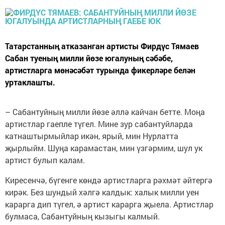
Татарстанның атказанган артисты Фирдүс Тямаев
Сабан туеның милли йөзе югалуның сәбәбе,
артистларга мөнәсәбәт турында фикерләре белән
уртаклашты.
– Сабантуйның милли йөзе әллә кайчан бетте. Моңа
артистлар гаепле түгел. Мине зур сабантуйларда
катнаштырмыйлар икән, ярый, мин Нурлатта
җырлыйм. Шуңа карамастан, мин үзгәрмим, шул ук
артист булып калам.
Киресенчә, бүгенге көндә артистларга рәхмәт әйтергә
кирәк. Без шундый хәлгә калдык: халык милли уен
карарга дип түгел, ә артист карарга җыела. Артистлар
булмаса, Сабантуйның кызыгы калмый.