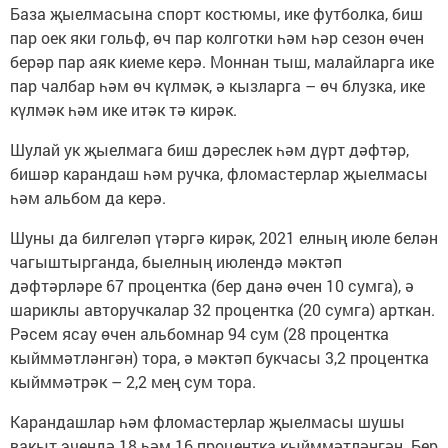
База җыелмасына спорт костюмы, ике футболка, биш
пар оек яки гольф, өч пар колготки һәм һәр сезон өчен
берәр пар аяк киеме керә. Моннан тыш, малайларга ике
пар чалбар һәм өч күлмәк, ә кызларга – өч блузка, ике
күлмәк һәм ике итәк тә кирәк.
Шулай ук җыелмага биш дәреслек һәм дүрт дәфтәр,
бишәр карандаш һәм ручка, фломастерлар җыелмасы
һәм альбом да керә.
Шуны да билгеләп үтәргә кирәк, 2021 елның июле белән
чагыштырганда, быелның июлендә мәктәп
дәфтәрләре 67 процентка (бер данә өчен 10 сумга), ә
шариклы авторучкалар 32 процентка (20 сумга) арткан.
Рәсем ясау өчен альбомнар 94 сум (28 процентка
кыйммәтләнгән) тора, ә мәктәп букчасы 3,2 процентка
кыйммәтрәк – 2,2 мең сум тора.
Карандашлар һәм фломастерлар җыелмасы шушы
вакыт эчендә 18 һәм 16 процентка кыйммәтләнгән. Бер