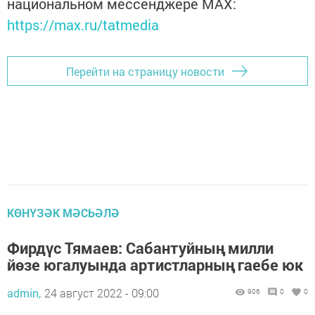
национальном мессенджере MАХ:
https://max.ru/tatmedia
Перейти на страницу новости
КӨНҮЗӘК МӘСЬӘЛӘ
Фирдүс Тямаев: Сабантуйның милли
йөзе югалуында артистларның гаебе юк
admin,
24 август 2022 - 09:00
906
0
0