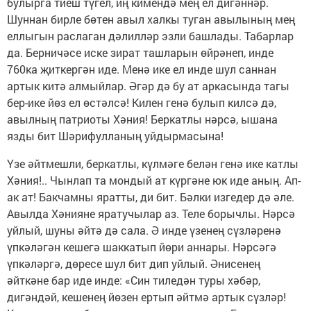
булырга тиеш түгел, иң кимендә мең ел дигәннәр.
Шуннан бирле бөтен авыл халкы туган авылының мең
еллыгын раслаган дәлилләр эзли башлады. Табарлар
да. Берничәсе иске зират ташларын өйрәнеп, инде
760ка җиткергән иде. Менә ике ел инде шул саннан
артык китә алмыйлар. Әгәр дә бу ат аркасында тагы
бер-ике йөз ел өстәлсә! Килен генә булып килсә дә,
авылның патриоты Хәния! Беркатлы нәрсә, ышана
язды бит Шәрифулланың уйдырмасына!
Үзе әйтмешли, беркатлы, күлмәге белән генә ике катлы
Хәния!.. Чынлап та мондый ат күргәне юк иде аның. Ап-
ак ат! Бакчамны яратты, ди бит. Бәлки изгедер дә әле.
Авылда Хәнияне яратучылар аз. Теле борычлы. Нәрсә
уйлый, шуны әйтә дә сала. Ә инде үзенең сүзләренә
үпкәләгән кешегә шаккатып йөри аннары. Нәрсәгә
үпкәләргә, дөресе шул бит дип уйлый. Әнисенең
әйткәне бар иде инде: «Син тиледән туры хәбәр,
дигәндәй, кешенең йөзен ертып әйтмә артык сүзләр!