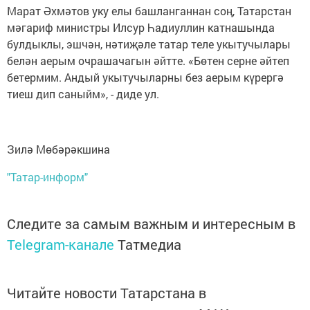
Марат Әхмәтов уку елы башланганнан соң, Татарстан
мәгариф министры Илсур Һадиуллин катнашында
булдыклы, эшчән, нәтиҗәле татар теле укытучылары
белән аерым очрашачагын әйтте. «Бөтен серне әйтеп
бетермим. Андый укытучыларны без аерым күрергә
тиеш дип саныйм», - диде ул.
Зилә Мөбәрәкшина
"Татар-информ"
Следите за самым важным и интересным в
Telegram-канале
Татмедиа
Читайте новости Татарстана в