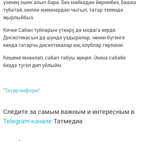
үзенең эшен алып бара. Без майкадан йөрмибез, башка
түбәтәй, милли киемнәрдән чыгып, татар телендә
җырлыйбыз.
Кичке Сабан туйларын үткәрү дә модага керде.
Дискотекасын да шунда уздыралар, чөнки бүгенге
көндә татарча дискотекалар юк, клублар гөрләми.
Кешене яманлап, сәбәп табуы җиңел. Әмма сәбәбе
бездә түгел дип уйлыйм.
"Татар-информ"
Следите за самым важным и интересным в
Telegram-канале
Татмедиа