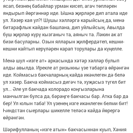
ясап, безнең бабайлар урман кисеп, агач төпләрен
яндырып йөргәннәр иде. Ышна җирләре дип атала иде
ул. Хәзер кая ул?! Шушы хәлләргә карыйсың да, менә
битарафлык кайдан башлана, дип уйлыйсың. Авылда
буш җирләр күрү кызганыч та, аяныч та. Ләкин ак ат
бизи басуларны. Озын ялларын җилфердәтеп, кешни-
кешни кайтып керүләрен карап торулары да күңелле.
Менә шул «изге ат» аркасында хәтәр хәлләр булып
алды авылда. Ирекле ат ризыкны үзе табарга өйрәнгән
иде. Коймасыз бакчаларның кайда икәнлеген дә белә
ул хәзер. Бакча коймасыз дигәч тә, хуҗасыз түгел бит
ул... Әле ул бакчада колорадо коңгызларына
манчылган булса да, бәрәңге бакчасы бар. Атка бар да
бер! Ул юлын таба! Ул үзенең изге икәнлеген белми бит!
Һиндстан сыерлары шикелле теләсә кайда йөрергә
өйрәнгән.
Шәрифулланың «изге атын» бакчасыннан куып, Хәния