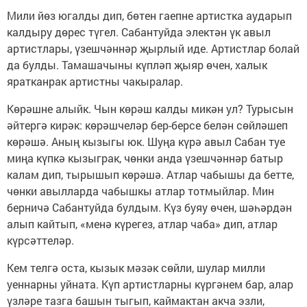
Мили йөз югалды дип, бөтен гаепне артистка аударып
калдыру дөрес түгел. Сабантуйда электән үк авыл
артистлары, үзешчәннәр җырлый иде. Артистлар болай
да булды. Тамашачыны күпләп җыяр өчен, халык
яратканрак артистны чакыралар.
Көрәшне алыйк. Чын көрәш калды микән ул? Турысын
әйтергә кирәк: көрәшчеләр бер-берсе белән сөйләшеп
көрәшә. Аның кызыгы юк. Шуңа күрә авыл Сабан туе
миңа күпкә кызыграк, чөнки анда үзешчәннәр батыр
калам дип, тырышып көрәшә. Атлар чабышы да бетте,
чөнки авылларда чабышкы атлар тотмыйлар. Мин
берничә Сабантуйда булдым. Күз буяу өчен, шәһәрдән
алып кайтып, «менә күрегез, атлар чаба» дип, атлар
күрсәттеләр.
Кем телгә оста, кызык мәзәк сөйли, шулар милли
уеннарны уйната. Күп артистларны күргәнем бар, алар
үзләре тазга башын тыгып, каймактан акча эзли,