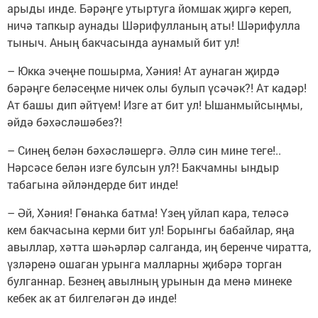
арыды инде. Бәрәңге утыртуга йомшак җиргә кереп,
ничә тапкыр аунады Шәрифулланың аты! Шәрифулла
тыныч. Аның бакчасында аунамый бит ул!
– Юкка эчеңне пошырма, Хәния! Ат аунаган җирдә
бәрәңге беләсеңме ничек олы булып үсәчәк?! Ат кадәр!
Ат башы дип әйтүем! Изге ат бит ул! Ышанмыйсыңмы,
әйдә бәхәсләшәбез?!
– Синең белән бәхәсләшергә. Әллә син мине теге!..
Нәрсәсе белән изге булсын ул?! Бакчамны ындыр
табагына әйләндерде бит инде!
– Әй, Хәния! Гөнаһка батма! Үзең уйлап кара, теләсә
кем бакчасына керми бит ул! Борынгы бабайлар, яңа
авыллар, хәтта шәһәрләр салганда, иң беренче чиратта,
үзләренә ошаган урынга малларны җибәрә торган
булганнар. Безнең авылның урынын да менә минеке
кебек ак ат билгеләгән дә инде!