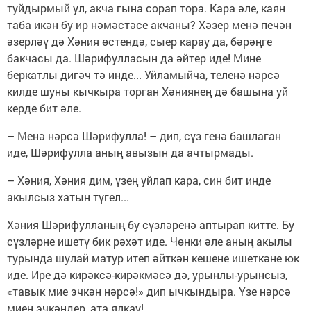
туйдырмый ул, акча гына сорап тора. Кара әле, каян
таба икән бу ир нәмәстәсе акчаны? Хәзер менә печән
әзерләү дә Хәния өстендә, сыер карау да, бәрәңге
бакчасы да. Шәрифулласын да әйтер иде! Мине
беркатлы дигәч тә инде... Уйламыйча, теленә нәрсә
килде шуны кычкыра торган Хәниянең дә башына уй
керде бит әле.
– Менә нәрсә Шәрифулла! – дип, сүз генә башлаган
иде, Шәрифулла аның авызын да ачтырмады.
– Хәния, Хәния дим, үзең уйлап кара, син бит инде
акылсыз хатын түгел...
Хәния Шәрифулланың бу сүзләренә аптырап китте. Бу
сүзләрне ишетү бик рәхәт иде. Чөнки әле аның акылы
турында шулай матур итеп әйткән кешене ишеткәне юк
иде. Ире дә кирәксә-кирәкмәсә дә, урынлы-урынсыз,
«тавык мие эчкән нәрсә!» дип ычкындыра. Үзе нәрсә
миен эчкәндер, ата ялкау!