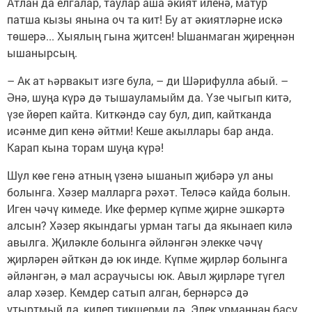
Атлан да елгалар, таулар аша әкият иленә, матур
патша кызы янына оч та кит! Бу ат әкиятләрне искә
төшерә... Хыялың гына җитсен! Ышанмаган җиреңнән
ышанырсың.
– Ак ат һәрвакыт изге була, – ди Шәрифулла абый. –
Әнә, шуңа күрә дә тышауламыйм да. Үзе чыгып китә,
үзе йөреп кайта. Киткәндә сау бул, дип, кайтканда
исәнме дип кенә әйтми! Кеше акыллары бар анда.
Карап кына торам шуңа күрә!
Шул көе генә атның үзенә ышанып җибәрә ул аны
болынга. Хәзер малларга рәхәт. Теләсә кайда болын.
Иген чәчү кимеде. Ике фермер күпме җирне эшкәртә
алсын? Хәзер якындагы урман тагы да якынаеп килә
авылга. Җиләкле болынга әйләнгән элекке чәчү
җирләрен әйткән дә юк инде. Күпме җирләр болынга
әйләнгән, ә мал асраучысы юк. Авыл җирләре түгел
алар хәзер. Кемдер сатып алган, бернәрсә дә
утыртмый да, килеп тикшерми дә. Элек урманнан басу