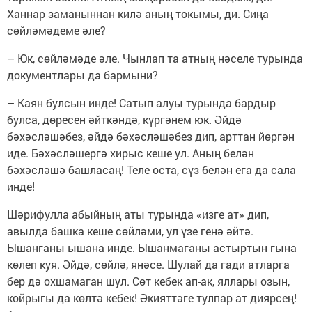
Ханнар заманыннан килә аның токымы, ди. Сиңа
сөйләмәдеме әле?
– Юк, сөйләмәде әле. Чынлап та атның нәселе турында
документлары да бармыни?
– Каян булсын инде! Сатып алуы турында бардыр
булса, дөресен әйткәндә, күргәнем юк. Әйдә
бәхәсләшәбез, әйдә бәхәсләшәбез дип, арттан йөргән
иде. Бәхәсләшергә хирыс кеше ул. Аның белән
бәхәсләшә башласаң! Теле оста, сүз белән ега да сала
инде!
Шәрифулла абыйның аты турында «изге ат» дип,
авылда башка кеше сөйләми, ул үзе генә әйтә.
Ышанганы ышана инде. Ышанмаганы астыртын гына
көлеп куя. Әйдә, сөйлә, янәсе. Шулай да гади атларга
бер дә охшамаган шул. Сөт кебек ап-ак, яллары озын,
койрыгы да көлтә кебек! Әкияттәге тулпар ат диярсең!