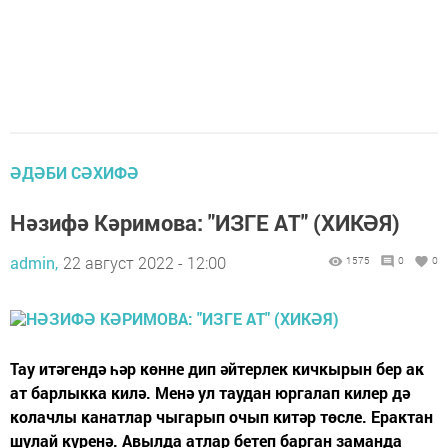
ӘДӘБИ СӘХИФӘ
Нәзифә Кәримова: "ИЗГЕ АТ" (ХИКӘЯ)
admin,
22 август 2022 - 12:00
1575
0
0
Тау итәгендә һәр көнне дип әйтерлек кичкырын бер ак
ат барлыкка килә. Менә ул таудан юргалап килер дә
колачлы канатлар чыгарып очып китәр төсле. Ерактан
шулай күренә. Авылда атлар бетеп барган заманда