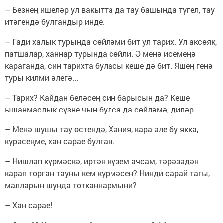
– Безнең ишеләр ул вакытта да тау башында түгел, тау
итәгендә булгандыр инде.
– Гади халык турында сөйләми бит ул тарих. Ул аксөяк,
патшалар, ханнар турында сөйли. Ә менә исемеңә
караганда, син тарихта буласы кеше дә бит. Яшең генә
туры килми әлегә...
– Тарих? Кайдан беләсең син барысын да? Кеше
ышанмаслык сүзне чын булса да сөйләмә, диләр.
– Менә шушы тау өстендә, Хәния, кара әле бу якка,
күрәсеңме, хан сарае булган.
– Нишләп күрмәскә, иртән күзем ачсам, тәрәзәдән
карап торган тауны кем күрмәсен? Нинди сарай тагы,
малларын шунда тотканнармыни?
– Хан сарае!