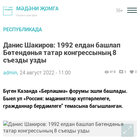
МӘДӘНИ ҖОМГА
16+
Казан шәһәре
РЕСПУБЛИКАДА
Данис Шакиров: 1992 елдан башлап
Бөтендөнья татар конгрессының 8
съезды узды
admin,
24 август 2022 - 11:00
818
0
0
Бүген Казанда «Берләшмә» форумы эшли башлады.
Быел ул «Россия: мәдәниятләр күптөрлелеге,
гражданнар бердәмлеге” темасына багышланган.