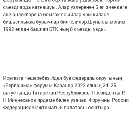
съездларда катнашуы. Алар үзләренең 5 ел эчендәге
эшчәнлекләренә йомгак ясыйлар һәм киләсе
бишьеллыкка бурычлар билгелиләр.Шунысы мөһим:
1992 елдан башлап БТК ның 8 съезды узды.
Исегезгә төшерәбез,Идел буе федераль округының
«Берләшмә» форумы Казанда 2022 елның 24- 25
августында Татарстан Республикасы Президенты Р.
Н.Миңнеханов ярдәме белән узачак. Форумны Россия
Федерациясе Иҗтимагый палатасы оештыра.