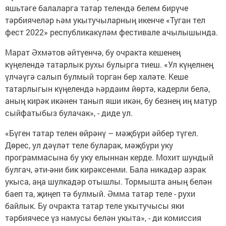
яшьтәге балаларга татар телендә белем бирүче
тәрбиячеләр һәм укытучыларның икенче «Туган тел
фест 2022» республикакүләм фестивале ачылышында.
Марат Әхмәтов әйтүенчә, бу очракта кешенең
күңелендә татарлык рухы булырга тиеш. «Ул күңелнең
үлчәүгә салып булмый торган бер халәте. Кеше
татарлыгын күңелендә һәрдаим йөртә, кадерли белә,
аның кирәк икәнен танып яши икән, бу безнең иң матур
сыйфатыбыз булачак», - диде ул.
«Бүген татар телен өйрәнү – мәҗбүри әйбер түгел.
Дөрес, ул дәүләт теле буларак, мәҗбүри уку
программасына бу уку елыннан керде. Мохит шундый
булгач, әти-әни бик кирәксенми. Бала никадәр азрак
укыса, аңа шулкадәр отышлы. Тормышта аның белән
баеп та, җиңеп тә булмый. Әмма татар теле - рухи
байлык. Бу очракта татар теле укытучысы яки
тәрбиячесе үз намусы белән укыта», - ди комиссия