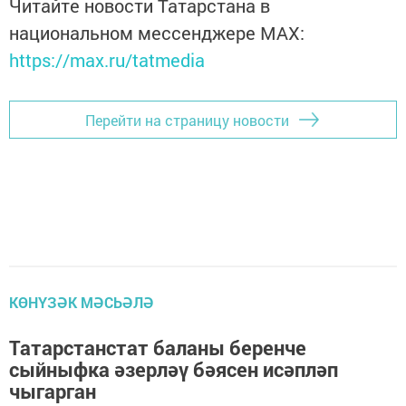
Читайте новости Татарстана в
национальном мессенджере MАХ:
https://max.ru/tatmedia
Перейти на страницу новости
КӨНҮЗӘК МӘСЬӘЛӘ
Татарстанстат баланы беренче
сыйныфка әзерләү бәясен исәпләп
чыгарган