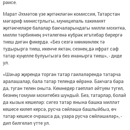
рәисе.
Марат Әхмәтов үзе җитәкләгән комиссия, Татарстан
мәгариф министрлыгы, муниципаль хакимият
җитәкчеләре балалар бакчаларындагы милли мохиткә,
милли тәрбиянең эчтәлегенә күбрәк игътибар бирергә
тиеш дигән фикердә. «Без сезгә мөмкинлек тә
тудырырга тиеш, икенче яктан, сезнең дә ифрат саф
татар күңелле булуыгызга без инанырга тиеш», - диде
ул.
«Шәһәр җирендә торган татар гаиләләрендә татарча
аралашалар, бала татар телендә өйрәнә. Бакчага бара
да, туган телен оныта. Кемнедер гаепләп әйтүем түгел,
безнең гомуми мохитебез шундый. Без, татарлар, болай
да кызык кешеләр: сигез татар янына башка милләт
кешесе килеп керсә, русча сөйләшә башлыйбыз, өч
татар кешесе очрашса да, үзара русча сөйләшәләр», -
дип билгеләп үтте ул.