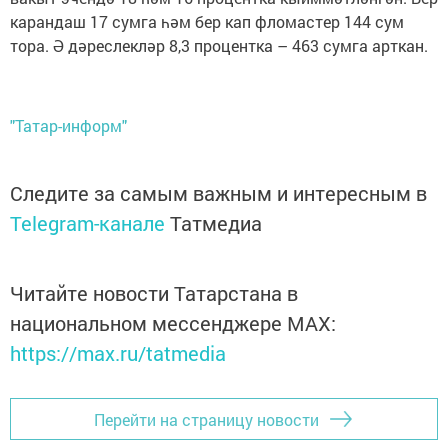
карандаш 17 сумга һәм бер кап фломастер 144 сум
тора. Ә дәреслекләр 8,3 процентка – 463 сумга арткан.
"Татар-информ"
Следите за самым важным и интересным в
Telegram-канале
Татмедиа
Читайте новости Татарстана в
национальном мессенджере MАХ:
https://max.ru/tatmedia
Перейти на страницу новости