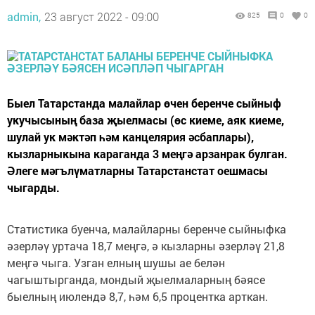
admin,
23 август 2022 - 09:00
825
0
0
Быел Татарстанда малайлар өчен беренче сыйныф
укучысының база җыелмасы (өс киеме, аяк киеме,
шулай ук мәктәп һәм канцелярия әсбаплары),
кызларныкына караганда 3 меңгә арзанрак булган.
Әлеге мәгълүматларны Татарстанстат оешмасы
чыгарды.
Статистика буенча, малайларны беренче сыйныфка
әзерләү уртача 18,7 меңгә, ә кызларны әзерләү 21,8
меңгә чыга. Узган елның шушы ае белән
чагыштырганда, мондый җыелмаларның бәясе
быелның июлендә 8,7, һәм 6,5 процентка арткан.