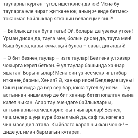
тауларны күргән түгел, ишеткәнең дә юк! Менә бу
тауларга әле чират җиткәне юк, аның эчендә бетмәс-
төкәнмәс байлыклар ятканын беләсеңме син?!
– Байлык дигән була тагы! Әй, болары да үзәккә үткән!
Урман дисәң дә, тауга мен, болын дисәң дә, тауга мен!
Кыш булса, кары күмә, җәй булса – сазы, дигәндәй!
– Ә бит безнең таулар – изге таулар! Без генә ул хәзер
чокырга кереп беткән. Ә ул таулар башында ханнар
яшәгән! Борынгылар! Менә син үз исемеңә игътибар
иткәнең бармы, Хәния? Ә, ханнар иясе! Белдеңме шуны!
Синең исемдә дә бер сер бар, юкка түгел бу исем... Тау
астыннан чишмәләр дә бит ханнар бетеп югалгач кына
килеп чыкан. Алар тау эчендәге байлыкларны,
алтыннарны-көмешләрне юып чыгаралар! Безнең
чишмәләр шуңа күрә бозылмый да, саф та, изгеләр
чишмәсе дип атала. Кыйблага карап чыккан чөнки! –
диде ул, имән бармагын күтәреп.