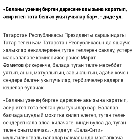
«Баланы үзенең биргән дәресенә авызына каратып,
әсир итеп тота белгән укытучылар бар», - диде ул.
Татарстан Республикасы Президенты каршындагы
Татар телен һәм Татарстан Республикасында яшәүче
халыклар вәкилләренең туган телләрен саклау, үстерү
мәсьәләләре комиссиясе рәисе
Марат
Әхмәтов
фикеренчә, балада туган телгә мәхәббәт
уятып, аның матурлыгын, зәвыклыгын, әдәби көчен
сеңдерә белгән укытучылар, тәрбиячеләр кадерле
кешеләр булачак.
«Баланы үзенең биргән дәресенә авызына каратып,
әсир итеп тота белгән укытучылар бар. Балалар
бакчада шундый мохиткә килеп эләгеп, туган телен
сеңдереп кала алса, киләчәге нинди булса да, туган
телен онытмаячак», - диде ул «Бала-Сити»
мультилингваль балалар бакчасында мәктәпкәчә