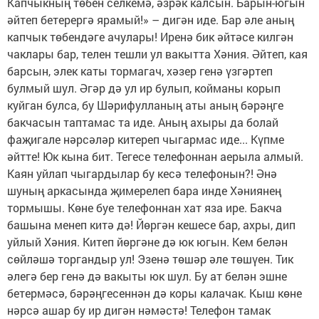
Капчыкның төбен селкемә, әзрәк калсын. Барын-югын
әйтеп бетерергә ярамый!» – дигән иде. Бар әле аның
капчык төбендәге ачулары! Иренә бик әйтәсе килгән
чаклары бар, телен тешли ул вакытта Хәния. Әйтеп, кая
барсын, элек каты тормагач, хәзер генә үзгәртеп
булмый шул. Әгәр дә ул ир булып, койманы корып
куйган булса, бу Шәрифулланың аты аның бәрәңге
бакчасын таптамас та иде. Аның ахыры да болай
фаҗигале нәрсәләр китереп чыгармас иде... Күпме
әйтте! Юк кына бит. Тегесе телефоннан аерыла алмый.
Каян уйлап чыгардылар бу кесә телефонын?! Әнә
шуның аркасында җимерелеп бара инде Хәниянең
тормышы. Көне буе телефоннан хат яза ире. Бакча
башына менеп китә дә! Йөргән кешесе бар, ахры, дип
уйлый Хәния. Китеп йөргәне дә юк югын. Кем белән
сөйләшә торгандыр ул! Эзенә төшәр әле төшүен. Тик
әлегә бер генә дә вакыты юк шул. Бу ат белән эшне
бетермәсә, бәрәңгесеннән дә коры калачак. Кыш көне
нәрсә ашар бу ир дигән нәмәстә! Телефон тамак