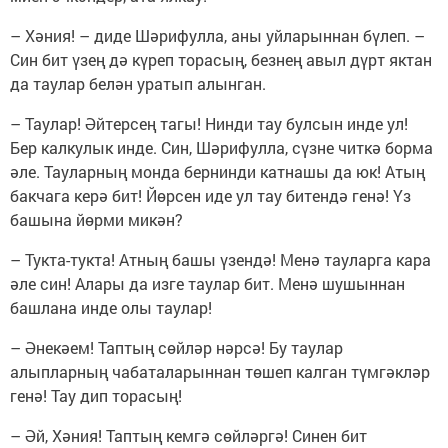
– Хәния! – диде Шәрифулла, аны уйларыннан бүлеп. –
Син бит үзең дә күреп торасың, безнең авыл дүрт яктан
да таулар белән уратып алынган.
– Таулар! Әйтерсең тагы! Нинди тау булсын инде ул!
Бер калкулык инде. Син, Шәрифулла, сүзне читкә борма
әле. Тауларның монда бернинди катнашы да юк! Атың
бакчага керә бит! Йөрсен иде ул тау битендә генә! Үз
башына йөрми микән?
– Тукта-тукта! Атның башы үзендә! Менә тауларга кара
әле син! Алары да изге таулар бит. Менә шушыннан
башлана инде олы таулар!
– Әнекәем! Таптың сөйләр нәрсә! Бу таулар
алыпларның чабаталарыннан төшеп калган түмгәкләр
генә! Тау дип торасың!
– Әй, Хәния! Таптың кемгә сөйләргә! Синен бит