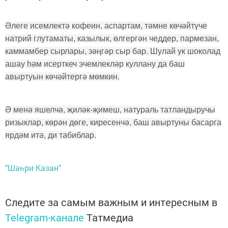
Әлеге исемлектә кофеин, аспартам, тәмне көчәйтүче
натрий глутаматы, казылык, өлгергән чеддер, пармезан,
каммамбер сырлары, зәңгәр сыр бар. Шулай ук шоколад
ашау һәм исерткеч эчемлекләр куллану да баш
авыртуын көчәйтергә мөмкин.
Ә менә яшелчә, җиләк-җимеш, натураль татландыручы
ризыклар, көрән дөге, киресенчә, баш авыртуны басарга
ярдәм итә, ди табиблар.
"Шәһри Казан"
Следите за самым важным и интересным в
Telegram-канале
Татмедиа