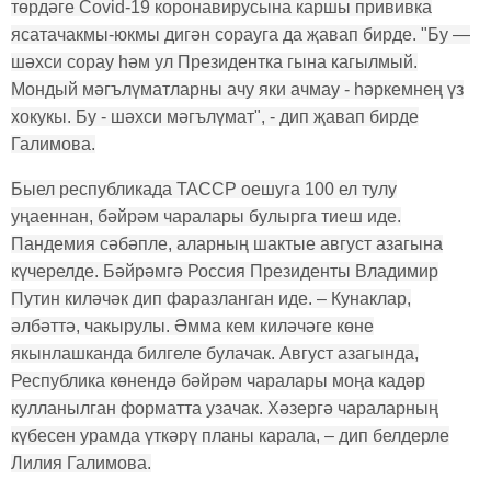
төрдәге Covid-19 коронавирусына каршы прививка
ясатачакмы-юкмы дигән сорауга да җавап бирде. "Бу —
шәхси сорау һәм ул Президентка гына кагылмый.
Мондый мәгълүматларны ачу яки ачмау - һәркемнең үз
хокукы. Бу - шәхси мәгълүмат", - дип җавап бирде
Галимова.
Быел республикада ТАССР оешуга 100 ел тулу
уңаеннан, бәйрәм чаралары булырга тиеш иде.
Пандемия сәбәпле, аларның шактые август азагына
күчерелде. Бәйрәмгә Россия Президенты Владимир
Путин киләчәк дип фаразланган иде. – Кунаклар,
әлбәттә, чакырулы. Әмма кем киләчәге көне
якынлашканда билгеле булачак. Август азагында,
Республика көнендә бәйрәм чаралары моңа кадәр
кулланылган форматта узачак. Хәзергә чараларның
күбесен урамда үткәрү планы карала, – дип белдерле
Лилия Галимова.