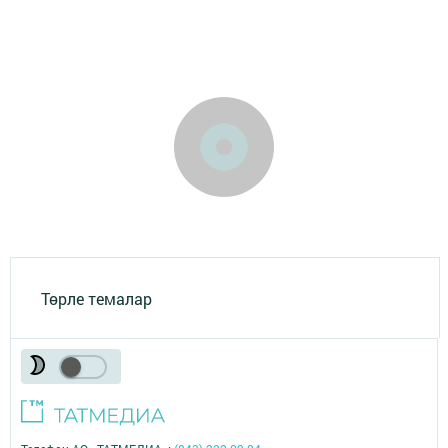
Төрле темалар