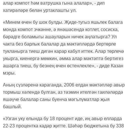
алар компот һәм ватрушка гына алалар», - дип
хатирәләре белән уртаклашты ул.
«Минем өчен бу шок булды. Җиде-тугыз яшьлек балага
монда компот эчкәнне, ә янәшәсендә котлет, сосиска,
бәрәдге боламыгы ашауларын ничек аңлатырга? Ул
чакта без барлык балалар да мәктәпләрдә бертөрле
тукланырга тиеш дигән карар кабул иттек. Алар төрлечә
укырга, киенергә мөмкин, әмма алар мәктәптә бертигез
ашарга тиеш, бу безнең өчен өстенлекле», - диде Казан
мэры.
Аның сүзләренә караганда, 2006 елдан мәктәпләр авыр
тормыш хәлендә булган, аз тәэмин ителгән гаиләләрдә
яшәүче балалар саны буенча мәгълүматлар җыя
башлый.
«Узган уку елында бу 18 процент иде, иң авыр елларда
22-23 процентка кадәр җитте. Шәһәр бюджетына бу 338