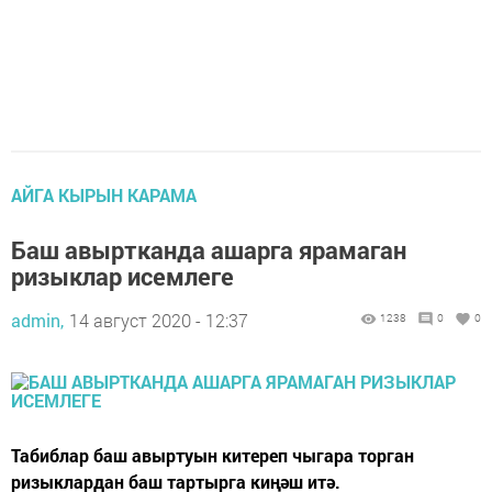
АЙГА КЫРЫН КАРАМА
Баш авыртканда ашарга ярамаган
ризыклар исемлеге
admin,
14 август 2020 - 12:37
1238
0
0
Табиблар баш авыртуын китереп чыгара торган
ризыклардан баш тартырга киңәш итә.