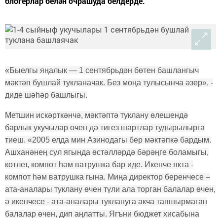
блогерлар белән очрашуда белдерде.
«Быелгы яңалык — 1 сентябрьдән бөтен башлангыч
мәктәп бушлай тукланачак. Без моңа тулысынча әзер», -
диде шәһәр башлыгы.
Метшин искәрткәнчә, мәктәптә туклану өлешендә
барлык укучылар өчен дә тигез шартлар тудырылырга
тиеш. «2005 елда мин Азинодагы бер мәктәпкә бардым.
Ашханәнең сул ягында өстәлләрдә бәрәңге боламыгы,
котлет, компот һәм ватрушка бар иде. Икенче якта -
компот һәм ватрушка гына. Миңа директор беренчесе –
ата-аналары туклану өчен түли ала торган балалар өчен,
ә икенчесе - ата-аналары туклануга акча тапшырмаган
балалар өчен, дип аңлатты. Ягъни бюджет хисабына