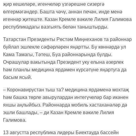
җир кешеләре, игенчеләр үзгәрешне сизергә
өлгермәгәндер. Башта чәчү, аннан печән, инде менә
игеннәр җитеште. Казан Кремле вәкиле Лилия Галимова
республикадагы вазгыять белән таныштырды.
Татарстан Президенты Рөстәм Миңнеханов та районнар
буйлап эшлекле сәфәрләрен яңартты. Бу көннәрдә ул
Кама Тамагы, Тәтеш, Буа районнарында булды.
Очрашулар вакытында Президент уку елына әзерлек
һәм планлы медицина ярдәмен күрсәтүне яңартуга да
басым ясый.
– Коронавирустан тыш та? медицина ярдәменә мохтаҗ
һәм башка төрле авырулардан интегүчеләр бар икәнен
яхшы аңлыйбыз. Районнарда мобиль хастаханәләр дә
эшли башлады, – ди Казан Кремле вәкиле Лилия
Галимова.
13 августта республика лидеры Биектауда бассейн