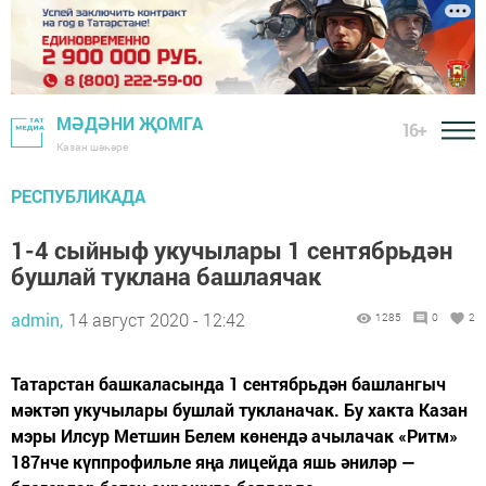
МӘДӘНИ ҖОМГА
16+
Казан шәһәре
РЕСПУБЛИКАДА
1-4 сыйныф укучылары 1 сентябрьдән
бушлай туклана башлаячак
admin,
14 август 2020 - 12:42
1285
0
2
Татарстан башкаласында 1 сентябрьдән башлангыч
мәктәп укучылары бушлай тукланачак. Бу хакта Казан
мэры Илсур Метшин Белем көнендә ачылачак «Ритм»
187нче күппрофильле яңа лицейда яшь әниләр —