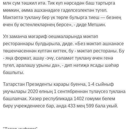
млн сум тәшкил итә. Тик күп нәрсәдән баш тартырга
мөмкин, әмма ашханәдәге гаделсезлектән түгел.
Мәктәптә туклану бер үк төрле булырга тиеш — безнең
өчен бу өстенлекләрнең берсе», - диде Метшин.
Ул заманча мәгариф оешмаларында мәктәп
рестораннары булдырыла, диде. «Без мәктәп ашханәсе
төшенчәсеннән күптән киттек, бу - мәктәп рестораны. Бу
- яңа формат, ашау -эчү, сәламәт туклану өчен генә
түгел, аралашу урыны да», - дип нәтиҗә ясады шәһәр
башлыгы.
Татарстан Президенты карары буенча, 1-4 сыйныф
укучылары 2020 елның 1 сентябреннән түләүсез туклана
башлаячак. Хәзер республикада 1402 гомуми белем
бирү учреждениесе бар, анда 433 мең 599 бала укый.