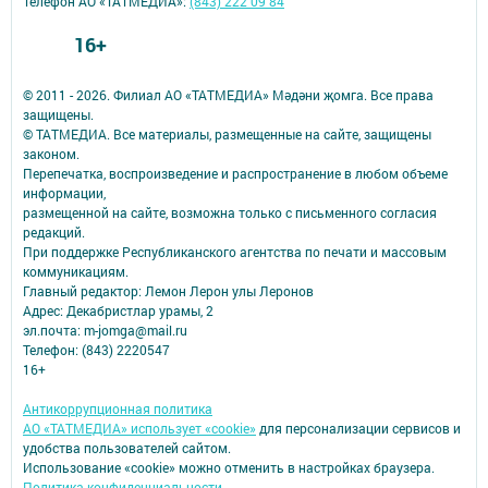
Телефон АО «ТАТМЕДИА»:
(843) 222 09 84
16+
© 2011 - 2026. Филиал АО «ТАТМЕДИА» Мәдәни җомга. Все права
защищены.
© ТАТМЕДИА. Все материалы, размещенные на сайте, защищены
законом.
Перепечатка, воспроизведение и распространение в любом объеме
информации,
размещенной на сайте, возможна только с письменного согласия
редакций.
При поддержке Республиканского агентства по печати и массовым
коммуникациям.
Главный редактор: Лемон Лерон улы Леронов
Адрес: Декабристлар урамы, 2
эл.почта: m-jomga@mail.ru
Телефон: (843) 2220547
16+
Антикоррупционная политика
АО «ТАТМЕДИА» использует «cookie»
для персонализации сервисов и
удобства пользователей сайтом.
Использование «cookie» можно отменить в настройках браузера.
Политика конфиденциальности