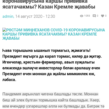
коронавирусына каршы прививка
ясатачакмы? Казан Кремле җавабы
admin,
14 август 2020 - 12:30
1053
0
0
Һава торышына ышанып тормагыз, җәмәгать!
Президент яңгырга да карап тормас, килер дә җитәр.
Игенчеләр, крестьян-фермерлар, авыл хуҗалыгы
өлкәсендә эшләүче инвесторлар белән аралашу өчен
Президент өчен моннан да җайлы мөмкинлек юк,
ләбаса.
Пандемия акрынлап чигенә башлады төсле. Моннан
биш ай элек булган тормышка кайта башладык. Хәер,
кем өчендер үзгәрешләр әллә ни булмады да. Бигрәк тә