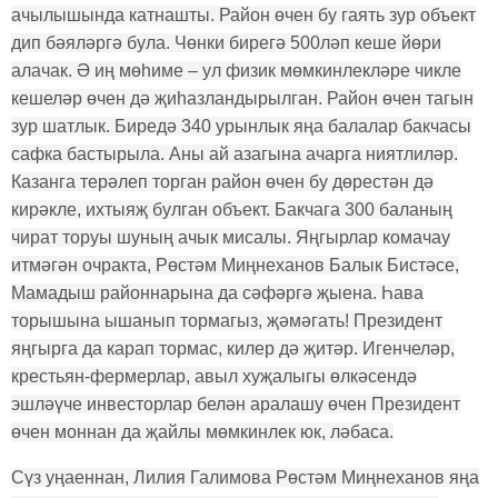
ачылышында катнашты. Район өчен бу гаять зур объект
дип бәяләргә була. Чөнки бирегә 500ләп кеше йөри
алачак. Ә иң мөһиме – ул физик мөмкинлекләре чикле
кешеләр өчен дә җиһазландырылган. Район өчен тагын
зур шатлык. Биредә 340 урынлык яңа балалар бакчасы
сафка бастырыла. Аны ай азагына ачарга ниятлиләр.
Казанга терәлеп торган район өчен бу дөрестән дә
кирәкле, ихтыяҗ булган объект. Бакчага 300 баланың
чират торуы шуның ачык мисалы. Яңгырлар комачау
итмәгән очракта, Рөстәм Миңнеханов Балык Бистәсе,
Мамадыш районнарына да сәфәргә җыена. Һава
торышына ышанып тормагыз, җәмәгать! Президент
яңгырга да карап тормас, килер дә җитәр. Игенчеләр,
крестьян-фермерлар, авыл хуҗалыгы өлкәсендә
эшләүче инвесторлар белән аралашу өчен Президент
өчен моннан да җайлы мөмкинлек юк, ләбаса.
Сүз уңаеннан, Лилия Галимова Рөстәм Миңнеханов яңа