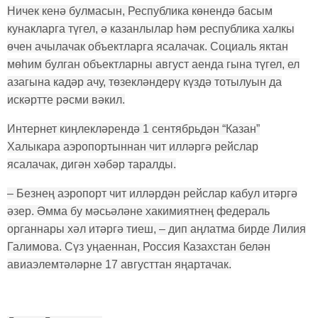
Ничек кенә булмасын, Республика көнендә басым
кунакларга түгел, ә казанлылар һәм республика халкы
өчен ачылачак объектларга ясалачак. Социаль яктан
мөһим булган объектларны август аенда гына түгел, ел
азагына кадәр ачу, төзекләндерү күздә тотылуын да
искәртте рәсми вәкил.
Интернет киңлекләрендә 1 сентябрьдән “Казан”
Халыкара аэропортыннан чит илләргә рейслар
ясалачак, дигән хәбәр таралды.
– Безнең аэропорт чит илләрдән рейслар кабул итәргә
әзер. Әмма бу мәсьәләне хакимиятнең федераль
органнары хәл итәргә тиеш, – дип аңлатма бирде Лилия
Галимова. Сүз уңаеннан, Россия Казахстан белән
авиаэлемтәләрне 17 августтан яңартачак.