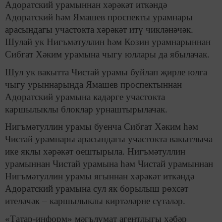
Адоратский урамыннан хәрәкәт иткәндә
Адоратский һәм Ямашев проспекты урамнары
арасындагы участокта хәрәкәт итү чикләнәчәк.
Шулай ук Нигъмәтуллин һәм Козин урамнарыннан
Сибгат Хәким урамына чыгу юллары да ябылачак.
Шул ук вакытта Чистай урамы буйлап җирле юлга
чыгу урыннарында Ямашев проспектыннан
Адоратский урамына кадәрге участокта
каршылыклы блоклар урнаштырылачак.
Нигъмәтуллин урамы буенча Сибгат Хәким һәм
Чистай урамнары арасындагы участокта вакытлыча
ике яклы хәрәкәт оештырыла. Нигъмәтуллин
урамыннан Чистай урамына һәм Чистай урамыннан
Нигъмәтуллин урамы ягыннан хәрәкәт иткәндә
Адоратский урамына сул як борылыш рөхсәт
ителәчәк – каршылыклы киртәләрне сүтәләр.
«Татар-информ» мәгълүмат агентлыгы хәбәр