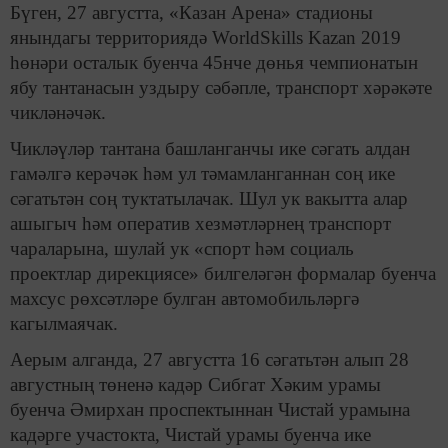
Бүген, 27 августта, «Казан Арена» стадионы
янындагы территориядә WorldSkills Kazan 2019
һөнәри осталык буенча 45нче дөнья чемпионатын
ябу тантанасын уздыру сәбәпле, транспорт хәрәкәте
чикләнәчәк.
Чикләүләр тантана башланганчы ике сәгать алдан
гамәлгә керәчәк һәм ул тәмамланганнан соң ике
сәгатьтән соң туктатылачак. Шул ук вакытта алар
ашыгыч һәм оператив хезмәтләрнең транспорт
чараларына, шулай ук «спорт һәм социаль
проектлар дирекциясе» билгеләгән формалар буенча
махсус рөхсәтләре булган автомобильләргә
кагылмаячак.
Аерым алганда, 27 августта 16 сәгатьтән алып 28
августның төненә кадәр Сибгат Хәким урамы
буенча Әмирхан проспектыннан Чистай урамына
кадәрге участокта, Чистай урамы буенча ике