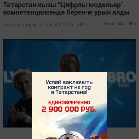
Татарстан кызы “Цифрлы модельер”
компетенциясендә беренче урын алды
Татар-информ,
27 август 2019 - 10:37
905
0
0