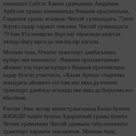
юнәлештә Сибгат Хәким урамыннан Академик
Арбузов урамы юнәлешендә Ямашев проспектына,
Гаврилов урамы ягыннан Чистай урамындагы 75нче
йортка кадәр хәрәкәт чикләнә. Чистай урамындагы
79 һәм 85а номерлы йортлар тирәсендә квартал
эчендә йөрүләргә дә чикләүләр кагыла.
Моннан тыш, Өченче транспорт дамбасының
күпере ике юнәлештә - Ямашев проспектыннан
әйләнеп уза торган күпергә Ямашев проспектына
кадәр булган участокта, «Казан Арена» стадионы
янындагы әйләнгеч юл һәм ике якка да өченче
транспорт дамбасы астында ике якка да борылма юл
ябылачак.
Россия Эчке эшләр министрлыгының Казан буенча
ЮХИДИ таләбе буенча Адоратский урамы буенча
Четаев урамыннан Чистай урамына таба юнәлештә
транспорт хәрәкәте чикләнәчәк. Моннан тыш,