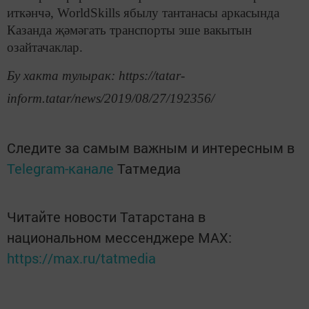
иткәнчә, WorldSkills ябылу тантанасы аркасында
Казанда җәмәгать транспорты эше вакытын
озайтачаклар.
Бу хакта тулырак: https://tatar-
inform.tatar/news/2019/08/27/192356/
Следите за самым важным и интересным в
Telegram-канале
Татмедиа
Читайте новости Татарстана в
национальном мессенджере MАХ:
https://max.ru/tatmedia