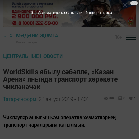
5
Автоматическое закрытие баннера через
МӘДӘНИ ҖОМГА
16+
Казан шәһәре
ЦЕНТРАЛЬНЫЕ НОВОСТИ
WorldSkills ябылу сәбәпле, «Казан
Арена» янында транспорт хәрәкәте
чикләнәчәк
Татар-информ,
27 август 2019 - 17:01
899
0
1
Чикләүләр ашыгыч һәм оператив хезмәтләрнең
транспорт чараларына кагылмый.