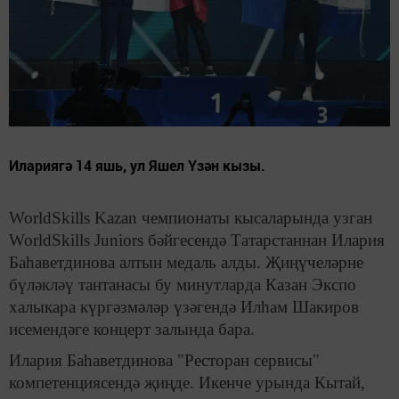
Илариягә 14 яшь, ул Яшел Үзән кызы.
WorldSkills Kazan чемпионаты кысаларында узган
WorldSkills Juniors бәйгесендә Татарстаннан Илария
Баһаветдинова алтын медаль алды. Җиңүчеләрне
бүләкләү тантанасы бу минутларда Казан Экспо
халыкара күргәзмәләр үзәгендә Илһам Шакиров
исемендәге концерт залында бара.
Илария Баһаветдинова "Ресторан сервисы"
компетенциясендә җиңде. Икенче урында Кытай,