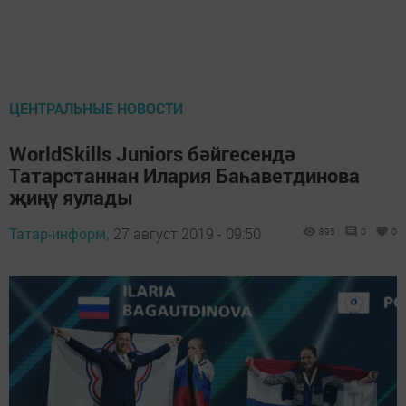
ЦЕНТРАЛЬНЫЕ НОВОСТИ
WorldSkills Juniors бәйгесендә
Татарстаннан Илария Баһаветдинова
җиңү яулады
Татар-информ,
27 август 2019 - 09:50
895
0
0