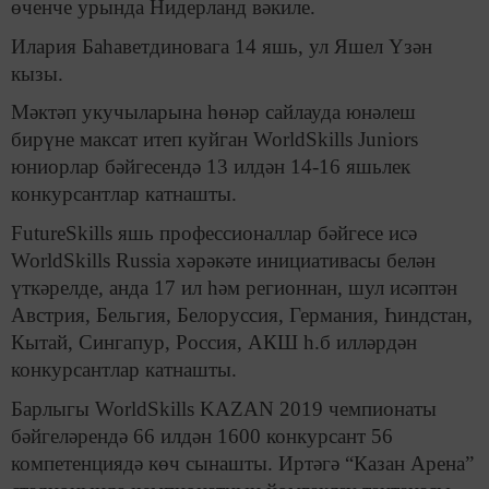
өченче урында Нидерланд вәкиле.
Илария Баһаветдиновага 14 яшь, ул Яшел Үзән
кызы.
Мәктәп укучыларына һөнәр сайлауда юнәлеш
бирүне максат итеп куйган WorldSkills Juniors
юниорлар бәйгесендә 13 илдән 14-16 яшьлек
конкурсантлар катнашты.
FutureSkills яшь профессионаллар бәйгесе исә
WorldSkills Russia хәрәкәте инициативасы белән
үткәрелде, анда 17 ил һәм регионнан, шул исәптән
Австрия, Бельгия, Белоруссия, Германия, Һиндстан,
Кытай, Сингапур, Россия, АКШ һ.б илләрдән
конкурсантлар катнашты.
Барлыгы WorldSkills KAZAN 2019 чемпионаты
бәйгеләрендә 66 илдән 1600 конкурсант 56
компетенциядә көч сынашты. Иртәгә “Казан Арена”