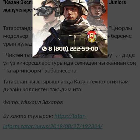
“Казан Экспо”да Future Skills һәм Worldskills Juniors
җиңүчеләрен бүләкләделәр.
Татарстанда яшәүче Виктория Малецкова “Цифрлы
модельер” Future Skills компетенциясендә беренче
урын яулады.
“Чиктән тыш шатлану һәм бераз гаҗәпләнү” , - диде
ул үз кичерешләре турында сәхнәдән чыкканнан соң
“Татар-информ” хәбәрчесенә
Татарстан кызы ярышларда Казан технология һәм
дизайн көллиятен тәкъдим итә.
Фото: Михаил Захаров
Бу хакта тулырак:
https://tatar-
inform.tatar/news/2019/08/27/192324/