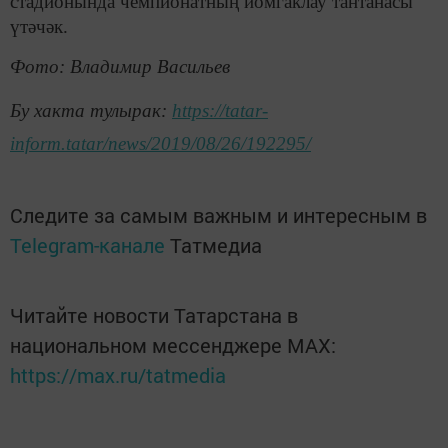
стадионында чемпионатның йомгаклау тантанасы
үтәчәк.
Фото: Владимир Васильев
Бу хакта тулырак:
https://tatar-
inform.tatar/news/2019/08/26/192295/
Следите за самым важным и интересным в
Telegram-канале
Татмедиа
Читайте новости Татарстана в
национальном мессенджере MАХ:
https://max.ru/tatmedia