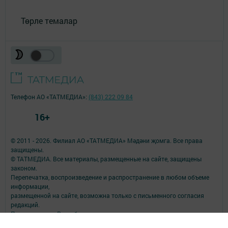
Төрле темалар
Телефон АО «ТАТМЕДИА»:
(843) 222 09 84
16+
© 2011 - 2026. Филиал АО «ТАТМЕДИА» Мәдәни җомга. Все права
защищены.
© ТАТМЕДИА. Все материалы, размещенные на сайте, защищены
законом.
Перепечатка, воспроизведение и распространение в любом объеме
информации,
размещенной на сайте, возможна только с письменного согласия
редакций.
При поддержке Республиканского агентства по печати и массовым
коммуникациям.