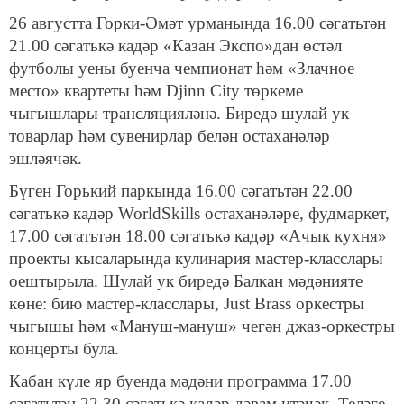
26 августта Горки-Әмәт урманында 16.00 сәгатьтән
21.00 сәгатькә кадәр «Казан Экспо»дан өстәл
футболы уены буенча чемпионат һәм «Злачное
место» квартеты һәм Djinn City төркеме
чыгышлары трансляцияләнә. Биредә шулай ук
товарлар һәм сувенирлар белән остаханәләр
эшләячәк.
Бүген Горький паркында 16.00 сәгатьтән 22.00
сәгатькә кадәр WorldSkills остаханәләре, фудмаркет,
17.00 сәгатьтән 18.00 сәгатькә кадәр «Ачык кухня»
проекты кысаларында кулинария мастер-класслары
оештырыла. Шулай ук биредә Балкан мәдәнияте
көне: бию мастер-класслары, Just Brass оркестры
чыгышы һәм «Мануш-мануш» чегән джаз-оркестры
концерты була.
Кабан күле яр буенда мәдәни программа 17.00
сәгатьтән 22.30 сәгатькә кадәр дәвам итәчәк. Теләге