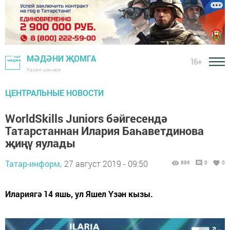
МӘДӘНИ ҖОМГА
16+
Казан шәһәре
ЦЕНТРАЛЬНЫЕ НОВОСТИ
WorldSkills Juniors бәйгесендә
Татарстаннан Илария Баһаветдинова
җиңү яулады
Татар-информ,
27 август 2019 - 09:50
896
0
0
Илариягә 14 яшь, ул Яшел Үзән кызы.