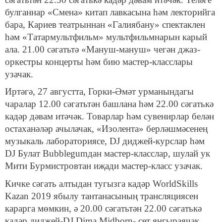
булганнар «Смена» китап лавкасына һәм лекторийга
бара, Кариев театрыннан «Галиябану» спектаклен
һәм «Татармультфильм» мультфильмнарын карый
ала. 21.00 сәгатьтә «Мануш-мануш» чегән джаз-
оркестры концерты һәм бию мастер-класслары
узачак.
Иртәгә, 27 августта, Горки-Әмәт урманындагы
чаралар 12.00 сәгатьтән башлана һәм 22.00 сәгатькә
кадәр дәвам итәчәк. Товарлар һәм сувенирлар белән
остаханәләр ачылачак, «Изолента» берләшмәсенең
музыкаль лабораториясе, DJ диджей-курслар һәм
DJ Булат Bubblegumдан мастер-класслар, шулай ук
Мити Бурмистровтан иҗади мастер-класс узачак.
Кичке сәгать алтыдан тугызга кадәр WorldSkills
Kazan 2019 ябылу тантанасының трансляциясен
карарга мөмкин, ә 20.00 сәгатьтән 22.00 сәгатькә
кадәр диджей-DJ Dima Midborn- сет яңгыраячак.