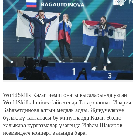
WorldSkills Kazan чемпионаты кысаларында узган
WorldSkills Juniors бәйгесендә Татарстаннан Илария
Баһаветдинова алтын медаль алды. Җиңүчеләрне
бүләкләү тантанасы бу минутларда Казан Экспо
халыкара күргәзмәләр үзәгендә Илһам Шакиров
исемендәге концерт залында бара.