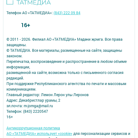
Телефон АО «ТАТМЕДИА»:
(843) 222 09 84
16+
© 2011 - 2026. Филиал АО «ТАТМЕДИА» Мәдәни җомга. Все права
защищены.
© ТАТМЕДИА. Все материалы, размещенные на сайте, защищены
законом.
Перепечатка, воспроизведение и распространение в любом объеме
информации,
размещенной на сайте, возможна только с письменного согласия
редакций.
При поддержке Республиканского агентства по печати и массовым
коммуникациям.
Главный редактор: Лемон Лерон улы Леронов
Адрес: Декабристлар урамы, 2
эл.почта: m-jomga@mail.ru
Телефон: (843) 2220547
16+
Антикоррупционная политика
АО «ТАТМЕДИА» использует «cookie»
для персонализации сервисов и