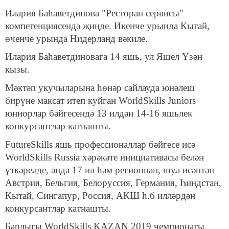
Илария Баһаветдинова "Ресторан сервисы"
компетенциясендә җиңде. Икенче урында Кытай,
өченче урында Нидерланд вәкиле.
Илария Баһаветдиновага 14 яшь, ул Яшел Үзән
кызы.
Мәктәп укучыларына һөнәр сайлауда юнәлеш
бирүне максат итеп куйган WorldSkills Juniors
юниорлар бәйгесендә 13 илдән 14-16 яшьлек
конкурсантлар катнашты.
FutureSkills яшь профессионаллар бәйгесе исә
WorldSkills Russia хәрәкәте инициативасы белән
үткәрелде, анда 17 ил һәм регионнан, шул исәптән
Австрия, Бельгия, Белоруссия, Германия, Һиндстан,
Кытай, Сингапур, Россия, АКШ һ.б илләрдән
конкурсантлар катнашты.
Барлыгы WorldSkills KAZAN 2019 чемпионаты