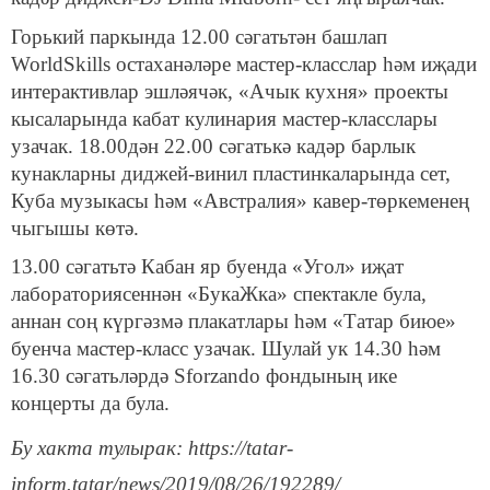
Горький паркында 12.00 сәгатьтән башлап
WorldSkills остаханәләре мастер-класслар һәм иҗади
интерактивлар эшләячәк, «Ачык кухня» проекты
кысаларында кабат кулинария мастер-класслары
узачак. 18.00дән 22.00 сәгатькә кадәр барлык
кунакларны диджей-винил пластинкаларында сет,
Куба музыкасы һәм «Австралия» кавер-төркеменең
чыгышы көтә.
13.00 сәгатьтә Кабан яр буенда «Угол» иҗат
лабораториясеннән «БукаЖка» спектакле була,
аннан соң күргәзмә плакатлары һәм «Татар биюе»
буенча мастер-класс узачак. Шулай ук 14.30 һәм
16.30 сәгатьләрдә Sforzando фондының ике
концерты да була.
Бу хакта тулырак: https://tatar-
inform.tatar/news/2019/08/26/192289/