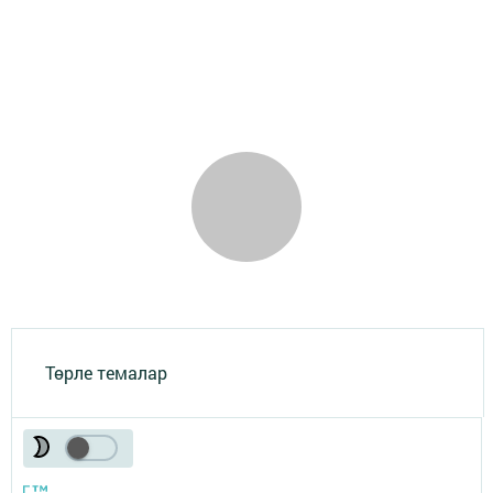
Төрле темалар