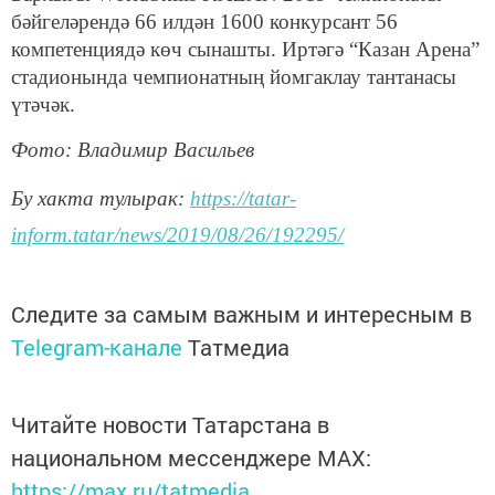
бәйгеләрендә 66 илдән 1600 конкурсант 56
компетенциядә көч сынашты. Иртәгә “Казан Арена”
стадионында чемпионатның йомгаклау тантанасы
үтәчәк.
Фото: Владимир Васильев
Бу хакта тулырак:
https://tatar-
inform.tatar/news/2019/08/26/192295/
Следите за самым важным и интересным в
Telegram-канале
Татмедиа
Читайте новости Татарстана в
национальном мессенджере MАХ:
https://max.ru/tatmedia