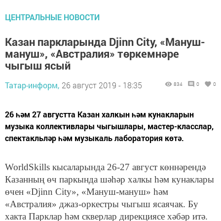
ЦЕНТРАЛЬНЫЕ НОВОСТИ
Казан паркларында Djinn City, «Мануш-
мануш», «Австралия» төркемнәре
чыгыш ясый
Татар-информ,
26 август 2019 - 18:35
834
0
0
26 һәм 27 августта Казан халкын һәм кунакларын
музыка коллективлары чыгышлары, мастер-класслар,
спектакльләр һәм музыкаль лаборатория көтә.
WorldSkills кысаларында 26-27 август көннәрендә
Казанның өч паркында шәһәр халкы һәм кунаклары
өчен «Djinn City», «Мануш-мануш» һәм
«Австралия» джаз-оркестры чыгыш ясаячак. Бу
хакта Парклар һәм скверлар дирекциясе хәбәр итә.