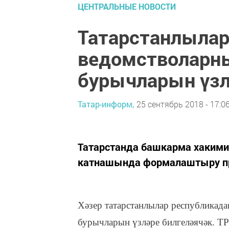
ЦЕНТРАЛЬНЫЕ НОВОСТИ
Татарстанлылар
ведомстволарны
бурычларын үзл
Татар-информ,
25 сентябрь 2018 - 17:0
Татарстанда башкарма хаким
катнашында формалаштыру п
Хәзер татарстанлылар республикад
бурычларын үзләре билгеләячәк. Т