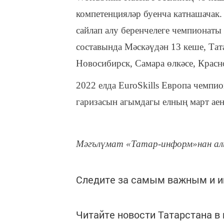
компетенцияләр буенча катнашачак.
сайлап алу беренчелеге чемпионаты
составында Мәскәүдән 13 кеше, Тат
Новосибирск, Самара өлкәсе, Красн
2022 елда EuroSkills Европа чемпи
гаризасын агымдагы елның март аен
Мәгълүмат «Татар-информ»нан ал
Следите за самым важным и 
Читайте новости Татарстана 