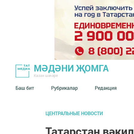
МӘДӘНИ ҖОМГА
Казан шәһәре
Баш бит
Рубрикалар
Редакция
ЦЕНТРАЛЬНЫЕ НОВОСТИ
Татарстан вәки