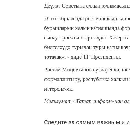
Дәүләт Советына еллык юлламасынд
«Сентябрь аенда республикада кай
бурычларын халык катнашында форм
сынау проекты старт алды. Хәзер 
билгеләүдә турыдан-туры катнашача
тотачак», - диде ТР Президенты.
Рөстәм Миңнеханов сүзләренчә, ик
формалаштыру, республика халкын к
иттереләчәк.
Мәгълүмат «Татар-информ»нан ал
Следите за самым важным и 