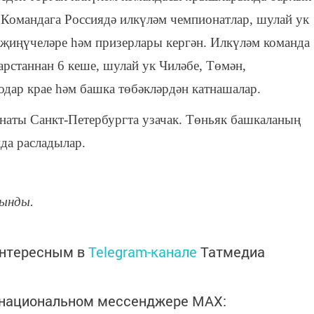
 Командага Россиядә илкүләм чемпионатлар, шулай ук
 җиңүчеләре һәм призерлары кергән. Илкүләм команда
арстаннан 6 кеше, шулай ук Чиләбе, Төмән,
одар крае һәм башка төбәкләрдән катнашалар.
онаты Санкт-Петербургта узачак. Төньяк башкаланың
да расладылар.
ынды.
интересным в
Telegram-канале
Татмедиа
в национальном мессенджере MАХ: