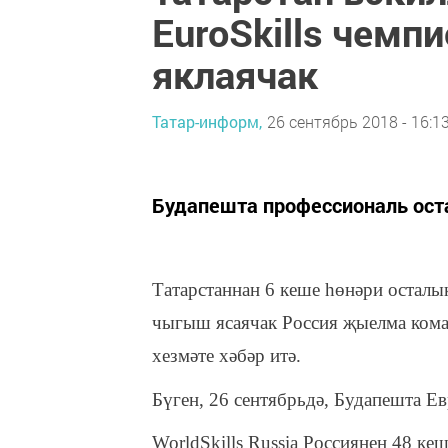
EuroSkills чем
яклаячак
Татар-информ,
26 сентябрь 2018 - 16:1
Будапешта профессиональ ост
Татарстаннан 6 кеше һөнәри осталы
чыгыш ясаячак Россия җыелма команд
хезмәте хәбәр итә.
Бүген, 26 сентябрьдә, Будапешта Ев
WorldSkills Russia Россиянең 48 к