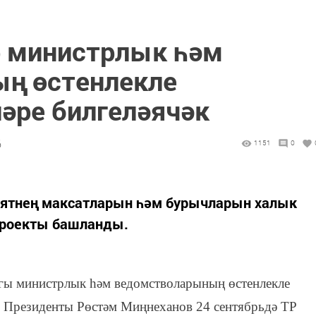
 министрлык һәм
ң өстенлекле
әре билгеләячәк
6
1151
0
иятнең максатларын һәм бурычларын халык
роекты башланды.
агы министрлык һәм ведомстволарының өстенлекле
Р Президенты Рөстәм Миңнеханов 24 сентябрьдә ТР