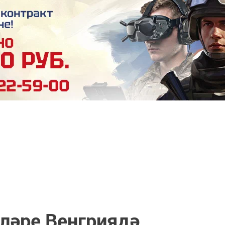
лләре Венгриядә