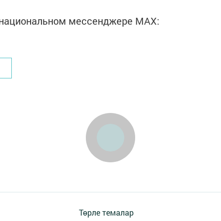
в национальном мессенджере MАХ:
Төрле темалар