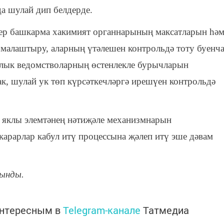
а шулай дип белдерде.
бер башкарма хакимият органнарының максатларын һә
алаштыру, аларның үтәлешен контрольдә тоту буенч
халык ведомстволарның өстенлекле бурычларын
к, шулай ук төп күрсәткечләргә ирешүен контрольдә
е яклы элемтәнең нәтиҗәле механизмнарын
арарлар кабул итү процессына җәлеп итү эше дәвам
ынды.
интересным в
Telegram-канале
Татмедиа