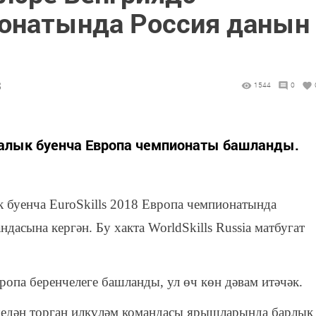
пионатында Россия данын
3
1544
0
алык буенча Европа чемпионаты башланды.
к буенча EuroSkills 2018 Европа чемпионатында
асына кергән. Бу хакта WorldSkills Russia матбугат
ропа беренчелеге башланды, ул өч көн дәвам итәчәк.
ешедән торган илкүләм командасы ярышларында барлык