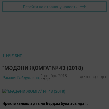
Перейти на страницу новости
1-НЧЕ БИТ
“МӘДӘНИ ҖОМГА” № 43 (2018)
1 ноябрь 2018 -
Рәмзия Габдуллина,
1900
0
0
17:12
Ирекле халыклар гына Бердәм була асылда!..