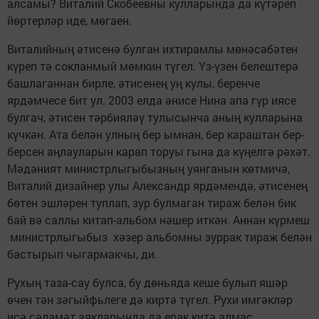
алсамы? Виталий Скобеевны кулларында да күтәреп
йөртерләр иде, мөгаен.
Виталийның әтисенә булган ихтирамлы мөнәсәбәтен
күреп тә сокланмый мөмкин түгел. Үз-үзен белештерә
башлаганнан бирле, әтисенең уң кулы, беренче
ярдәмчесе бит ул. 2003 елда әнисе Нина апа гүр иясе
булгач, әтисен тәрбияләү тулысынча аның кулларына
күчкән. Ата белән улның бер ымнан, бер караштан бер-
берсен аңлауларын карап торуы гына да күңелгә рәхәт.
Мәдәният министрлыгыбызның уянганын көтмичә,
Виталий дизайнер улы Александр ярдәмендә, әтисенең
бөтен эшләрен туплап, зур булмаган тираж белән бик
бай вә саллы китап-альбом нәшер иткән. Аннан күрмеш
министрлыгыбыз хәзер альбомны зуррак тираж белән
бастырып чыгармакчы, ди.
Рухың таза-сау булса, бу дөнья­да кеше булып яшәр
өчен тән зәгыйфьлеге дә киртә түгел. Рухи имгәкләр
исә сәламәт аякларында да ерак китә алмас...