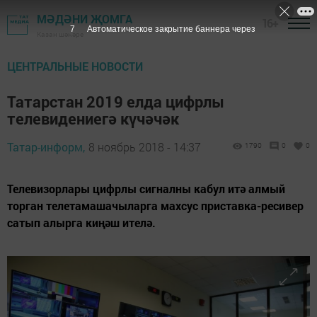
МӘДӘНИ ҖОМГА
16+
6
Автоматическое закрытие баннера через
Казан шәһәре
ЦЕНТРАЛЬНЫЕ НОВОСТИ
Татарстан 2019 елда цифрлы
телевидениегә күчәчәк
Татар-информ,
8 ноябрь 2018 - 14:37
1790
0
0
Телевизорлары цифрлы сигналны кабул итә алмый
торган телетамашачыларга махсус приставка-ресивер
сатып алырга киңәш ителә.