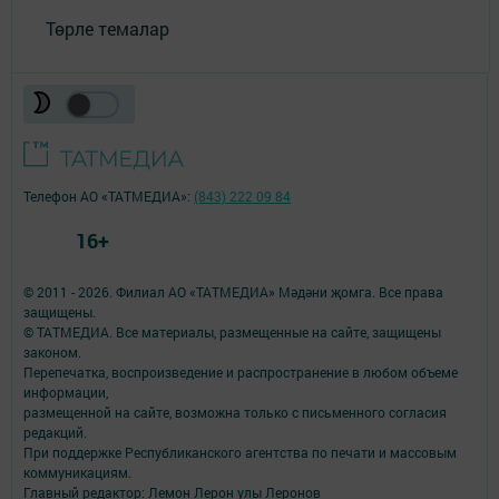
Төрле темалар
Телефон АО «ТАТМЕДИА»:
(843) 222 09 84
16+
© 2011 - 2026. Филиал АО «ТАТМЕДИА» Мәдәни җомга. Все права
защищены.
© ТАТМЕДИА. Все материалы, размещенные на сайте, защищены
законом.
Перепечатка, воспроизведение и распространение в любом объеме
информации,
размещенной на сайте, возможна только с письменного согласия
редакций.
При поддержке Республиканского агентства по печати и массовым
коммуникациям.
Главный редактор: Лемон Лерон улы Леронов