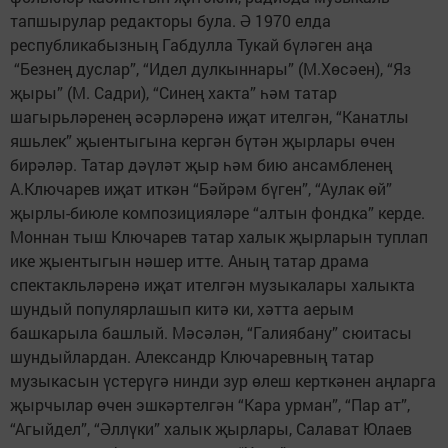
тапшырулар редакторы була. Ә 1970 елда
республикабызның Габдулла Тукай бүләген аңа
“Безнең дуслар”, “Идел дулкыннары” (М.Хөсәен), “Яз
җыры” (М. Садри), “Синең хакта” һәм татар
шагырьләренең әсәрләренә иҗат ителгән, “Канатлы
яшьлек” җыентыгына кергән бүтән җырлары өчен
бирәләр. Татар дәүләт җыр һәм бию ансамбленең
А.Ключарев иҗат иткән “Бәйрәм бүген”, “Аулак өй”
җырлы-биюле композицияләре “алтын фондка” керде.
Моннан тыш Ключарев татар халык җырларын туплап
ике җыентыгын нәшер итте. Аның татар драма
спектакльләренә иҗат ителгән музыкалары халыкта
шундый популярлашып китә ки, хәтта аерым
башкарыла башлый. Мәсәлән, “Галиябану” сюитасы
шундыйлардан. Александр Ключаревның татар
музыкасын үстерүгә нинди зур өлеш керткәнен аңларга
җырчылар өчен эшкәртелгән “Кара урман”, “Пар ат”,
“Агыйдел”, “Әллүки” халык җырлары, Салават Юлаев