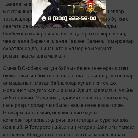
һавадагы акчарлаклар белән тигезләшкән
монтажникларны үзләре дип белә. 1970-1980 еллар
төзелешләре турындагы күп кенә картиналар бүгенге
сәнгать сөючеләр өчен кызыксыз булып калды.
Скобеевныкыларны исә бүген дә яратып карыйсың,
чөнки анда беренче планда Галиев, Вәлиев, Гомәровлар
сурәтләнсә дә, чынлыкта шул чор һәм хезмәт
романтикасы алга чыккан.
Әмма В.Скобеев матди байлык белән генә ерак китеп
булмаслыгын бик тиз шәйләп ала. Гасырлар, патшалар
алмашынып, матди байлыклар кулдан китсә дә,
мәдәният мәңгегә халыкныкы булып калачагын ул бик
әйбәт аңлый. Мәдәният, әдәбият, сәнгать онытылса,
гасырлар, чорлар чылбыры өзеләчәген яхшы сизә.
Һәм армый-талмый, илһамланып язучы,
композиторларны, җырчы, артистларны сурәткә ала
башлый. Ә Татарстаныбызның мәдәни байлыгы төпсез
кое кебек. Монда татар халкы азатлыгы өчен каләм