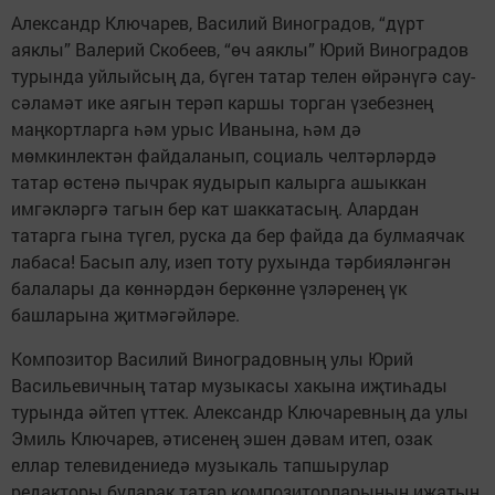
Александр Ключарев, Василий Виноградов, “дүрт
аяклы” Валерий Скобеев, “өч аяклы” Юрий Виноградов
турында уйлыйсың да, бүген татар телен өйрәнүгә сау-
сәламәт ике аягын терәп каршы торган үзебезнең
маңкортларга һәм урыс Иванына, һәм дә
мөмкинлектән файдаланып, социаль челтәрләрдә
татар өстенә пычрак яудырып калырга ашыккан
имгәкләргә тагын бер кат шаккатасың. Алардан
татарга гына түгел, руска да бер файда да булмаячак
лабаса! Басып алу, изеп тоту рухында тәрбияләнгән
балалары да көннәрдән беркөнне үзләренең үк
башларына җитмәгәйләре.
Композитор Василий Виноградовның улы Юрий
Васильевичның татар музыкасы хакына иҗтиһады
турында әйтеп үттек. Александр Ключаревның да улы
Эмиль Ключарев, әтисенең эшен дәвам итеп, озак
еллар телевидениедә музыкаль тапшырулар
редакторы буларак татар композиторларының иҗатын