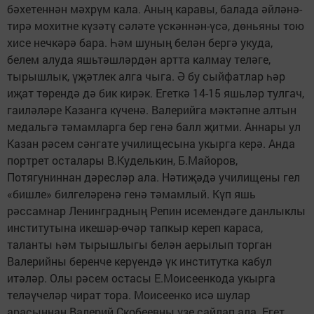
бәхетеннән мәхрүм кала. Аның каравы, балада әйләнә-
тирә мохитне күзәтү сәләте үскәннән-үсә, дөньяны тою
хисе нечкәрә бара. Һәм шуның белән бергә укуда,
белем алуда яшьтәшләрдән артта калмау теләге,
тырышлык, үҗәтлек алга чыга. Ә бу сыйфатлар һәр
иҗат төрендә дә бик кирәк. Егеткә 14-15 яшьләр тулгач,
гаиләләре Казанга күченә. Валерийга мәктәпне алтын
медальгә тәмамларга бер генә балл җитми. Аннары ул
Казан рәсем сәнгате училищесына укырга керә. Анда
портрет осталары В.Куделькин, Б.Майоров,
Потягуниннан дәресләр ала. Нәтиҗәдә училищены гел
«бишле» билгеләренә генә тәмамлый. Күп яшь
рәссамнар Ленинградның Репин исемендәге данлыклы
институтына икешәр-өчәр тапкыр кереп караса,
таланты һәм тырышлыгы белән аерылып торган
Валерийны беренче керүендә үк институтка кабул
итәләр. Олы рәсем остасы Е.Моисеенкода укырга
теләүчеләр чират тора. Моисеенко исә шулар
арасыннан Валерий Скобеевны үзе сайлап ала. Егет