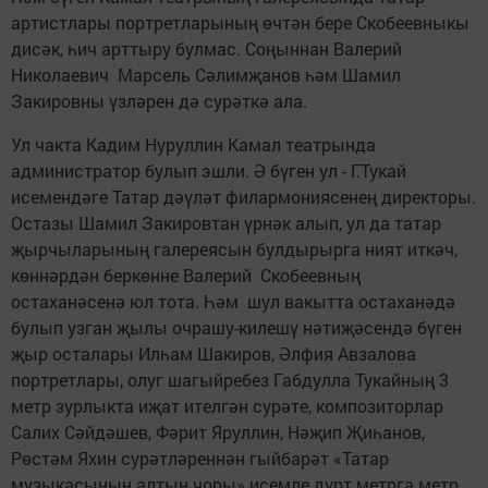
артистлары портретларының өчтән бере Скобеевныкы
дисәк, һич арттыру булмас. Соңыннан Валерий
Николаевич Марсель Сәлимҗанов һәм Шамил
Закировны үзләрен дә сурәткә ала.
Ул чакта Кадим Нуруллин Камал театрында
администратор булып эшли. Ә бүген ул - Г.Тукай
исемендәге Татар дәүләт филармониясенең директоры.
Остазы Шамил Закировтан үрнәк алып, ул да татар
җырчыларының галереясын булдырырга ният иткәч,
көннәрдән беркөнне Валерий Скобеевның
остаханәсенә юл тота. Һәм шул вакытта остаханәдә
булып узган җылы очрашу-килешү нәтиҗәсендә бүген
җыр осталары Илһам Шакиров, Әлфия Авзалова
портретлары, олуг шагыйребез Габдулла Тукайның 3
метр зурлыкта иҗат ителгән сурәте, композиторлар
Салих Сәйдәшев, Фәрит Яруллин, Нәҗип Җиһанов,
Рөстәм Яхин сурәтләреннән гыйбарәт «Татар
музыкасының алтын чоры» исемле дүрт метрга метр