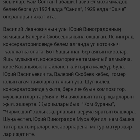
ясыйлар. Һәм Солтан Габәши, Газиз Әлмөхәммәдов
белән бергә ул 1924 елда “Сания”, 1929 елда “Эшче”
операларын иҗат итә.
Василий Ивановичның улы Юрий Виноградовның
язмышы Валерий Скобеевныкына охшаган. Ленинград
консерваториясендә белем алганда ул коточкыч
һәлакәткә эләгә. Бот башыннан бер аягын кисәләр.
Яшь музыкант, консерватория­не тәмамлый алмыйча,
кире Казаныбызга әйләнеп кайтырга мәҗбүр була.
Юрий Васильевич та, Валерий Скобеев кебек, гомер
юлын агач таякларга таянып уза. Шул килеш
консерваториядә укыта, берничә буын композитор,
музыкантлар тәрбияли. Өч аякланып татар җырларын
җыя, эшкәртә. Җырчыларыбыз “Ком бураны”,
“Чирмешән” халык җырларын аеруча яратып башкара.
Шуңа өстәп, Юрий Виноградов Муса Җәлил һәм башка
татар шагыйрьләренең әсәрләренә матур-матур җыр­
лар иҗат итә.