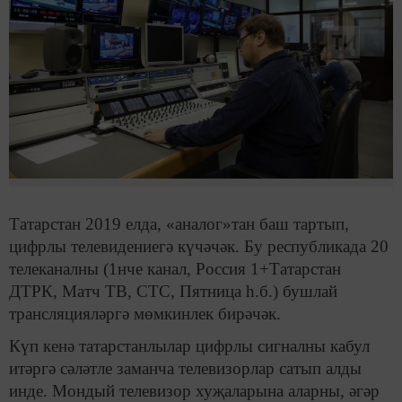
Татарстан 2019 елда, «аналог»тан баш тартып,
цифрлы телевидениегә күчәчәк. Бу республикада 20
телеканалны (1нче канал, Россия 1+Татарстан
ДТРК, Матч ТВ, СТС, Пятница һ.б.) бушлай
трансляцияләргә мөмкинлек бирәчәк.
Күп кенә татарстанлылар цифрлы сигналны кабул
итәргә сәләтле заманча телевизорлар сатып алды
инде. Мондый телевизор хуҗаларына аларны, әгәр