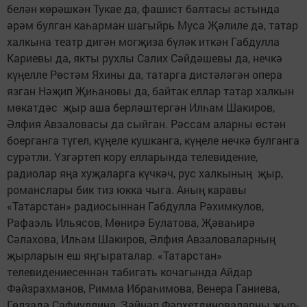
белән көрәшкән Тукае да, фашист балтасы астында
әрәм булган каһарман шагыйрь Муса Җәлиле дә, татар
халкына театр дигән могҗиза бүләк иткән Габдулла
Кариевы да, якты рухлы Салих Сәйдәшевы да, нечкә
күңелле Рөстәм Яхины да, татарга дистәләгән опера
язган Нәҗип Җиһановы да, байтак еллар татар халкын
мөкатдәс җыр аша берләштергән Илһам Шакиров,
Әлфия Авзаловасы да сыйган. Рәссам аларны өстән
боерганга түгел, күңеле кушканга, күңеле нечкә булганга
сурәтли. Үзгәртеп кору елларында телевидение,
радиолар яңа хуҗаларга күчкәч, рус халкының җыр,
романслары бик тиз юкка чыга. Аның каравы
«Татарстан» радиосыннан Габдулла Рәхимкулов,
Рафаэль Ильясов, Мөнирә Булатова, Җәваһирә
Сәлахова, Илһам Шакиров, Әлфия Авзаловаларның
җырларын еш яңгыраталар. «Татарстан»
телевидениесеннән табигать кочагында Айдар
Фәйзрахманов, Римма Ибраһимова, Венера Ганиева,
Гөлзадә Сафиуллина, Зәйнәп Фәрхетдиноваларны җыр­