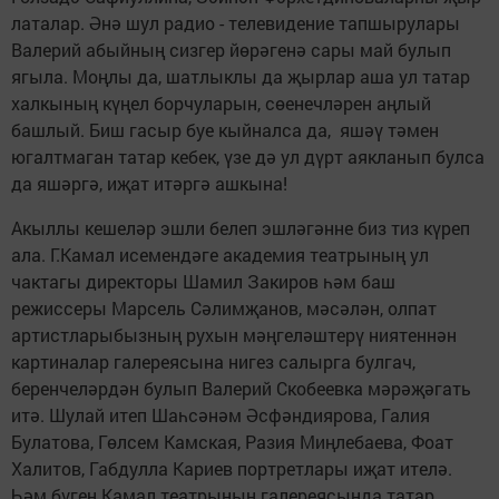
латалар. Әнә шул радио - телевидение тапшырулары
Валерий абыйның сизгер йөрәгенә сары май булып
ягыла. Моңлы да, шатлыклы да җырлар аша ул татар
халкының күңел борчуларын, сөенечләрен аңлый
башлый. Биш гасыр буе кыйналса да, яшәү тәмен
югалтмаган татар кебек, үзе дә ул дүрт аякланып булса
да яшәргә, иҗат итәргә ашкына!
Акыллы кешеләр эшли белеп эшләгәнне биз тиз күреп
ала. Г.Камал исемендәге академия театрының ул
чактагы директоры Шамил Закиров һәм баш
режиссеры Марсель Сәлимҗанов, мәсәлән, олпат
артистларыбызның рухын мәңгеләштерү ниятеннән
картиналар галереясына нигез салырга булгач,
беренчеләрдән булып Валерий Скобеевка мәрәҗәгать
итә. Шулай итеп Шаһсәнәм Әсфәндиярова, Галия
Булатова, Гөлсем Камская, Разия Миңлебаева, Фоат
Халитов, Габдулла Кариев портретлары иҗат ителә.
Һәм бүген Камал театрының галереясында татар