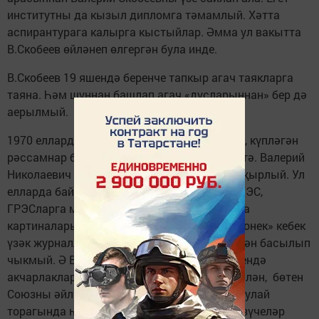
институтны да кызыл дипломга тәмамлый. Хәтта
аспирантурага калырга кыстыйлар. Әмма ул вакытта
В.Скобеев өйләнеп өлгергән була инде.
В.Скобеев 19 яшендә беренче тапкыр агач таякларга
таяна. Һәм шуннан башлап агач «дусларыннан» бер дә
аерылмый.
1970 елларда зур төзелешләр романтикасы, күпләгән
рәссамнар белән бергә, Скобеевны да исертә. Валерий
Николаевич “КамАЗ”га, нефтьчеләргә дан җырлый. Ул
елларда байтак рәссамнар БАМга, зур-зур ГЭС,
ГРЭСларга мәдхия укыса да, барысының да
картиналары «Искусство», «Художник», «Огонек» кебек
үзәк журналларда миллионлаган тираж белән басылып
чыкмый. Ә Валерий Скобеевның «Кама өстендә
акчарлаклар» картина репродукциясе, мәсәлән, бөтен
Союзны әйләнеп чыга, “КамАЗ” төзүчеләр тулай
торагында һәрбер бүлмәдә эленә, чөнки төзүчеләр