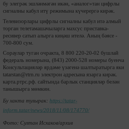
бу элегрәк эшләнмәгән икән, «аналог»тан цифрлы
сигналны кабул итү режимына күчерергә кирәк.
Телевизорлары цифрлы сигналны кабул итә алмый
торган телетамашачыларга махсус приставка-
ресивер сатып алырга киңәш ителә. Аның бәясе -
700-800 сум.
Сораулар туган очракта, 8 800 220-20-02 бушлай
федераль номерына, (843) 2000-528 номеры буенча
Консультацияләр ярдәме үзәгенә шалтыратырга яки
tatarstan@rtrn.ru электрон адресына язарга кирәк.
карта.ртрс.рф. сайтында барлык станцияләр белән
танышырга мөмкин.
Бу хакта тулырак:
https://tatar-
inform.tatar/news/2018/11/08/174770/
Фото: Султан Исхаков/архив