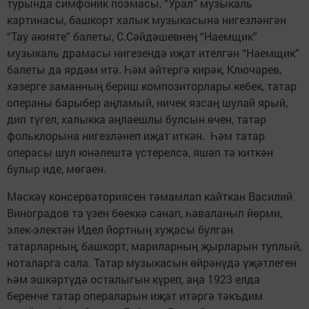
турында симфоник поэмасы, “Урал” музыкаль
картинасы, башкорт халык музыкасына нигезләнгән
“Тау әкияте” балеты, С.Сәйдәшевнең “Наемщик”
музыкаль драмасы нигезендә иҗат ителгән “Наемщик”
балеты да ярдәм итә. Һәм әйтергә кирәк, Ключарев,
хәзерге заманның бериш композиторлары кебек, татар
операны барыбер аңламый, ничек язсаң шулай ярый,
дип түгел, халыкка аңлаешлы булсын өчен, татар
фольклорына нигезләнеп иҗат иткән. Һәм татар
операсы шул юнәлештә үстерелсә, яшәп тә киткән
булыр иде, мөгаен.
Мәскәү консерваториясен тәмамлап кайткан Василий
Виноградов та үзен бөеккә санап, һаваланып йөрми,
элек-электән Идел йортның хуҗасы булган
татарларның, башкорт, мариларның җырларын туплый,
ноталарга сала. Татар музыкасын өйрәнүдә үҗәтлеген
һәм эшкәртүдә осталыгын күреп, аңа 1923 елда
беренче татар операларын иҗат итәргә тәкъдим