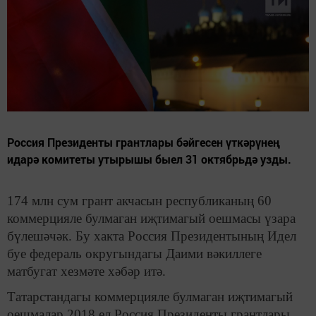
Россия Президенты грантлары бәйгесен үткәрүнең
идарә комитеты утырышы быел 31 октябрьдә узды.
174 млн сум грант акчасын республиканың 60
коммерцияле булмаган иҗтимагый оешмасы үзара
бүлешәчәк. Бу хакта Россия Президентының Идел
буе федераль округындагы Даими вәкиллеге
матбугат хезмәте хәбәр итә.
Татарстандагы коммерцияле булмаган иҗтимагый
оешмалар 2018 ел Россия Президенты грантлары