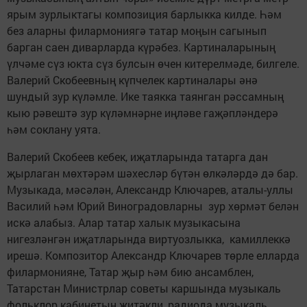
ярым зурлыктагы композиция барлыкка килде. Һәм
без аларны филармониягә татар моңын сагынып
барган саен диварларда күрәбез. Картиналарының
үлчәме сүз юкта сүз булсын өчен китерелмәде, билгеле.
Валерий Скобеевның күпчелек картиналары әнә
шундый зур күләмле. Ике таякка таянган рәссамның
кыю рәвештә зур күләмнәрне иңләве гаҗәпләндерә
һәм соклану уята.
Валерий Скобеев кебек, иҗатларында татарга дан
җырлаган мөхтәрәм шәхесләр бүтән өлкәләрдә дә бар.
Музыкада, мәсәлән, Александр Ключарев, аталы-уллы
Василий һәм Юрий Виноградовларны зур хөрмәт белән
искә алабыз. Алар татар халык музыкасына
нигезләнгән иҗатларында виртуозлыкка, камиллеккә
ирешә. Композитор Александр Ключарев төрле елларда
филармонияне, Татар җыр һәм бию ансамблен,
Татарстан Министрлар советы каршында музыкаль
фольклор кабинетын җитәкли, радиода музыкаль