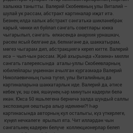
халыкка танытты. Валерий Скобеевның улы Виталий –
шулай ук рәссам, абстракт картиналар иҗат итә.
Безнең илдә халык абстракт сәнгатькә шикләнебрәк
карый, чөнки ил буйлап сәнгать советлары юкка
чыгарылып, сәнгать өлкәсендә анархия урнашкач,
рәсем ясый белгәне дә, белмәгәне дә, шаккатырам,
мөгез чыгарам дип, абстракциягә кереп китте. Валерий
исә – чып-чын рәссам. Җәй ахырында «Хәзинә» милли
сәнгать галереясында аталы-уллы Скобеевларның
юбилейлары уңаеннан ачылган күргәзмәдә Валерий
Николаевичның гына түгел, улы Виталийның да
картиналарына шаккатарлык иде. Валерий да, әтисе
кебек үк, эш сөя, яшәүнең һәр минутын кадерли белә
икән. Юкса 50 яшьлегенә берничә залда шундый саллы
экспозиция оештыра алыр идемени?! Һәр
картинасында авторның кул осталыгы, күз үткерлеге,
күңел нечкәлеге ярылып ята. Чит илләрдән чын
сәнгатьнең кадерен белүче коллекционерлар белеп