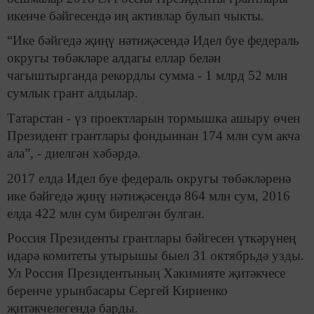
икенче бәйгесендә иң активлар булып чыкты.
“Ике бәйгедә җиңү нәтиҗәсендә Идел буе федераль
округы төбәкләре алдагы еллар белән
чагыштырганда рекордлы сумма - 1 млрд 52 млн
сумлык грант алдылар.
Татарстан - үз проектларын тормышка ашыру өчен
Президент грантлары фондыннан 174 млн сум акча
ала”, - диелгән хәбәрдә.
2017 елда Идел буе федераль округы төбәкләренә
ике бәйгедә җиңү нәтиҗәсендә 864 млн сум, 2016
елда 422 млн сум бирелгән булган.
Россия Президенты грантлары бәйгесен үткәрүнең
идарә комитеты утырышы быел 31 октябрьдә узды.
Ул Россия Президентының Хакимияте җитәкчесе
беренче урынбасары Сергей Кириенко
җитәкчелегендә барды.