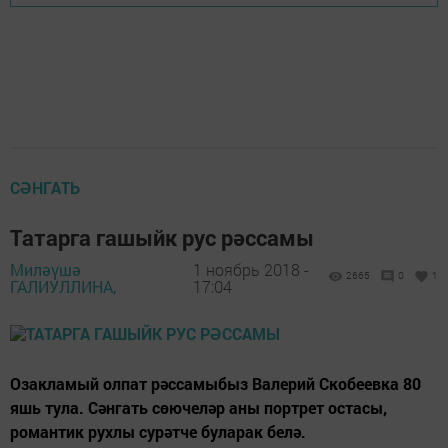
СӘНГАТЬ
Татарга гашыйк рус рәссамы
Миләүшә
1 ноябрь 2018 -
2665
0
1
ГАЛИУЛЛИНА,
17:04
Озакламый олпат рәссамыбыз Валерий Скобеевка 80
яшь тула. Сәнгать сөючеләр аны портрет остасы,
романтик рухлы сурәтче буларак белә.