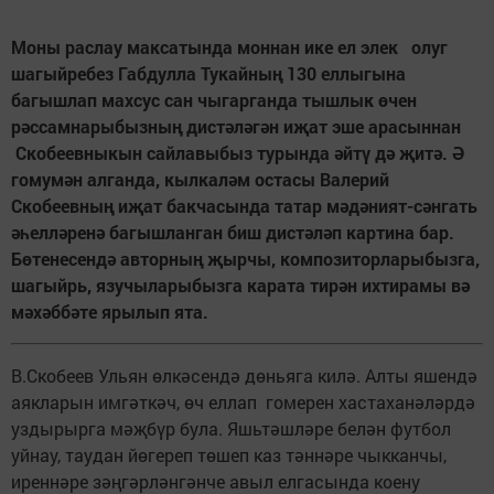
Моны раслау максатында моннан ике ел элек олуг
шагыйребез Габдулла Тукайның 130 еллыгына
багышлап махсус сан чыгарганда тышлык өчен
рәссамнарыбызның дистәләгән иҗат эше арасыннан
Скобеевныкын сайлавыбыз турында әйтү дә җитә. Ә
гомумән алганда, кылкаләм остасы Валерий
Скобеевның иҗат бакчасында татар мәдәният-сәнгать
әһелләренә багышланган биш дистәләп картина бар.
Бөтенесендә авторның җырчы, композиторларыбызга,
шагыйрь, язучыларыбызга карата тирән ихтирамы вә
мәхәббәте ярылып ята.
В.Скобеев Ульян өлкәсендә дөньяга килә. Алты яшендә
аякларын имгәткәч, өч еллап гомерен хастаханәләрдә
уздырырга мәҗбүр була. Яшьтәшләре белән футбол
уйнау, таудан йөгереп төшеп каз тәннәре чыкканчы,
иреннәре зәңгәрләнгәнче авыл елгасында коену