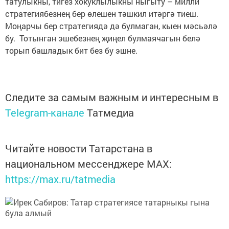
татулыкны, тигез хокуклылыкны ныгыту – милли
стратегиябезнең бер өлешен тәшкил итәргә тиеш.
Моңарчы бер стратегиядә дә булмаган, кыен мәсьәлә
бу. Тотынган эшебезнең җиңел булмаячагын белә
торып башладык бит без бу эшне.
Следите за самым важным и интересным в
Telegram-канале
Татмедиа
Читайте новости Татарстана в
национальном мессенджере MАХ:
https://max.ru/tatmedia