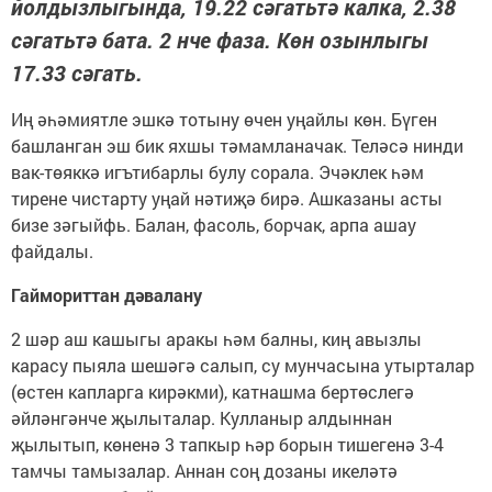
йолдызлыгында, 19.22 сәгатьтә калка, 2.38
сәгатьтә бата. 2 нче фаза. Көн озынлыгы
17.33 сәгать.
Иң әһәмиятле эшкә тотыну өчен уңайлы көн. Бүген
башланган эш бик яхшы тәмамланачак. Теләсә нинди
вак-төяккә игътибарлы булу сорала. Эчәклек һәм
тирене чистарту уңай нәтиҗә бирә. Ашказаны асты
бизе зәгыйфь. Балан, фасоль, борчак, арпа ашау
файдалы.
Гаймориттан дәвалану
2 шәр аш кашыгы аракы һәм балны, киң авызлы
карасу пыяла шешәгә салып, су мунчасына утырталар
(өстен капларга кирәкми), катнашма бертөслегә
әйләнгәнче җылыталар. Кулланыр алдыннан
җылытып, көненә 3 тапкыр һәр борын тишегенә 3-4
тамчы тамызалар. Аннан соң дозаны икеләтә