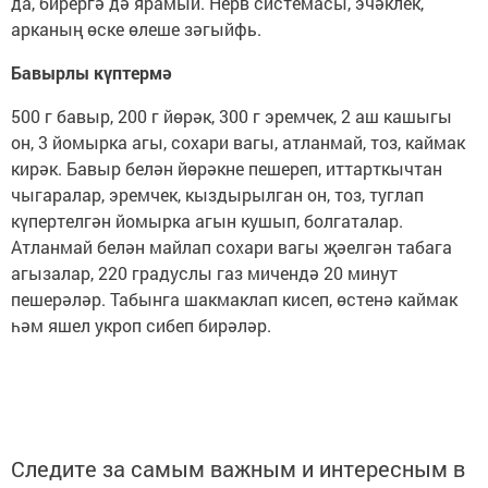
да, бирергә дә ярамый. Нерв системасы, эчәклек,
арканың өске өлеше зәгыйфь.
Бавырлы күптермә
500 г бавыр, 200 г йөрәк, 300 г эремчек, 2 аш кашыгы
он, 3 йомырка агы, сохари вагы, атланмай, тоз, каймак
кирәк. Бавыр белән йөрәкне пешереп, иттарткычтан
чыгаралар, эремчек, кыздырылган он, тоз, туглап
күпертелгән йомырка агын кушып, болгаталар.
Атланмай белән майлап сохари вагы җәелгән табага
агызалар, 220 градуслы газ мичендә 20 минут
пешерәләр. Табынга шакмаклап кисеп, өстенә каймак
һәм яшел укроп сибеп бирәләр.
Следите за самым важным и интересным в