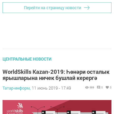
Перейти на страницу новости
ЦЕНТРАЛЬНЫЕ НОВОСТИ
WorldSkills Kazan-2019: Һөнәри осталык
ярышларына ничек бушлай керергә
Татар-информ,
11 июнь 2019 - 17:49
689
0
0