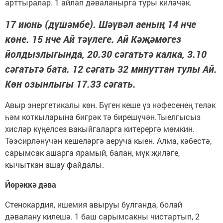
арттыралар. 1 айлап дәваланырга туры киләчәк.
17 июнь (дүшәмбе). Шәүвәл аеның 14 нче
көне. 15 нче Ай тәүлеге. Ай Кәҗәмөгез
йолдызлыгында, 20.30 сәгатьтә калка, 3.10
сәгатьтә бата. 12 сәгать 32 минуттан тулы Ай.
Көн озынлыгы 17.33 сәгать.
Авыр энергетикалы көн. Бүген кеше үз нәфесенең теләк
һәм коткыларына бигрәк тә бирешүчән.Тыелгысыз
хисләр күңелсез вакыйгаларга китерергә мөмкин.
Тәэсирләнүчән кешеләргә аеруча кыен. Алма, кәбестә,
сарымсак ашарга ярамый, балан, мүк җиләге,
кычыткан ашау файдалы.
Йөрәккә дәва
Стенокардия, ишемия авыруы булганда, болай
дәвалану килешә. 1 баш сарымсакны чистартып, 2