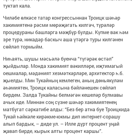
туктап кала.
Чиләбе өлкәсе татар конгрессыннан Троицк шәһәр
хакимиятенә рәсми мөрәҗәгать килгәч, түрәләр
процедураны башларга мәҗбүр булды. Күпме вак һәм
эре түрә, никадәр баскыч аша үтәргә туры килгәнен
сөйләп тормыйм.
Ниһаять, шушы мәсьәлә буенча “түгәрәк өстәл”
җыйдылар. Монда хакимият вәкилләре, иҗтимагый
оешмалар, мәдәният хезмәткәрләре, архитектор һ.б.
җыелды. Мин Тукайның кемлеген, аның дөньякүләм
әһәмиятен, Троицк каласына бәйләнешен сөйләп
бирдем. Залда Тукайны белмәгән кешеләр булмавы
ачык иде. Миннән соң сүзне шәһәр хакимиятенең
матбугат сәркатибе алды: “Без бер атна буе Троицкида
Тукай һәйкәле кирәкме-юкмы дип интернет-сорашу
алып бардык, – диде ул. – Илле дүрт процент уңай
җавап бирде, кырык алты процент каршы”.