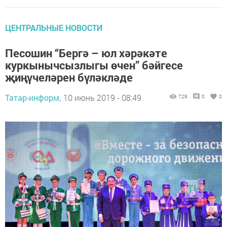
ЦЕНТРАЛЬНЫЕ НОВОСТИ
Песошин “Бергә – юл хәрәкәте
куркынычсызлыгы өчен” бәйгесе
җиңүчеләрен бүләкләде
Татар-информ,
10 июнь 2019 - 08:49
729
0
0