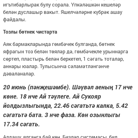
игътибарлырак булу сорала. Үпкәләшкән кешеләр
белән дуслашыр вакыт. Яшелчәләрне күбрәк ашау
файдалы.
Тозлы бөтнек чистарта
Аяк бармакларында гөмбәчек булганда, бөтнек
яфрагын тоз белән төяләр дә, гөмбәчекле урыннарга
сөртеп, пластырь белән беркетеп, 1 сәгать тоталар,
аннары юалар. Тулысынча сәламәтләнгәнче
дәваланалар.
20 июнь (пәнҗешәмбе). Шәүвәл аеның 17 нче
көне. 18 нче Ай тәүлеге. Ай Сукояр
йолдызлыгында, 22.46 сәгатьтә калка, 5.42
сәгатьтә бата. 3 нче фаза. Көн озынлыгы
17.34 сәгать.
Алдашу, ялганга бай көн. Бизләр сис­темасы, бил,