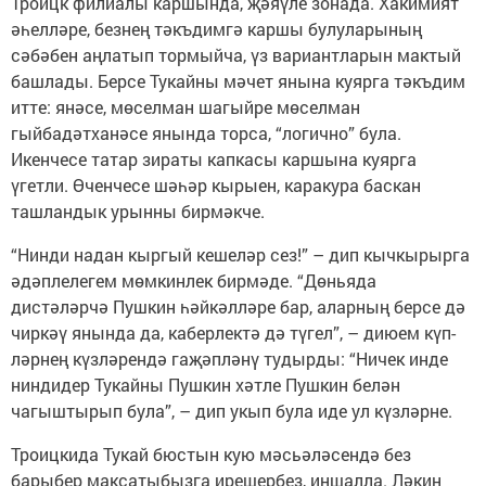
Троицк филиалы каршында, җәяүле зонада. Хакимият
әһелләре, безнең тәкъдимгә каршы булуларының
сәбәбен аңлатып тормыйча, үз вариантларын мактый
башлады. Берсе Тукайны мәчет янына куярга тәкъдим
итте: янәсе, мөселман шагыйре мөселман
гыйбадәтханәсе янында торса, “логично” була.
Икенчесе татар зираты капкасы каршына куярга
үгетли. Өченчесе шәһәр кырыен, каракура баскан
ташландык урынны бирмәкче.
“Нинди надан кыргый кешеләр сез!” – дип кычкырырга
әдәплелегем мөмкинлек бирмәде. “Дөньяда
дистәләрчә Пушкин һәйкәлләре бар, аларның берсе дә
чиркәү янында да, каберлектә дә түгел”, – диюем күп­
ләрнең күзләрендә гаҗәпләнү тудырды: “Ничек инде
ниндидер Тукайны Пушкин хәтле Пушкин белән
чагыштырып була”, – дип укып була иде ул күзләрне.
Троицкида Тукай бюстын кую мәсьәләсендә без
барыбер максатыбызга ирешербез, иншалла. Ләкин