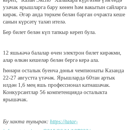
узачак ярышларга бару көнен һәм вакытын сайларга
кирәк. Әгәр анда төркем белән барган очракта кеше
санын күрсәтү таләп ителә.
Бер билет белән күп тапкыр кереп була.
12 яшькәчә балалар өчен электрон билет кирәкми,
алар өлкән кешеләр белән бергә керә ала.
Һөнәри осталык буенча дөнья чемпионаты Казанда
22-27 августта үтәчәк. Ярышларда 60тан артык
илдән 1,6 мең яшь профессионал катнашачак.
Конкурсантлар 56 компетенциядә осталыкта
ярышачак.
Бу хакта тулырак:
https://tatar-