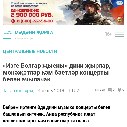
МӘДӘНИ ҖОМГА
16+
Казан шәһәре
ЦЕНТРАЛЬНЫЕ НОВОСТИ
«Изге Болгар җыены» дини җырлар,
мөнәҗәтләр һәм бәетләр концерты
белән ачылачак
Татар-информ,
14 июнь 2019 - 14:52
830
0
0
Бәйрәм иртәнге 8дә дини музыка концерты белән
башланып китәчәк. Анда республика иҗат
коллективлары һәм солистлар катнаша.