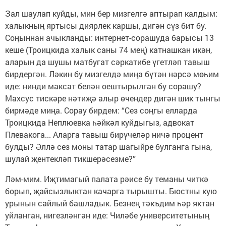
Зал шаулап куйды, мин бер мизгелгә аптырап калдым:
халыкның яртысы диярлек каршы, дигән сүз бит бу.
Соңыннан ачыкланды: интернет-сорашуда барысы 13
кеше (Троицкида халык саны 74 мең) катнашкан икән,
аларын да шушы матбугат сәркатибе үгетләп тавыш
бирдергән. Ләкин бу мизгелдә миңа бүтән нәрсә мөһим
иде: нинди максат белән оештырылган бу сорашу?
Махсус тискәре нәтиҗә алыр өчендер дигән шик тынгы
бирмәде миңа. Сорау бирдем: “Сез соңгы елларда
Троицкида Неплюевка һәйкәл куйдыгыз, адвокат
Плевакога... Аларга тавыш бирүчеләр ничә процент
булды? Әллә сез моны татар шагыйре булганга гына,
шулай җентекләп тикшерәсезме?”
Ләм-мим. Иҗтимагый палата рәисе бу теманы читкә
борып, җайсызлыктан качарга тырышты. Бюстны кую
урынын сайлый башладык. Безнең тәкъдим һәр яктан
уйланган, нигезләнгән иде: Чиләбе университетының