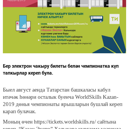
Бер электрон чакыру билеты белән чемпионатка күп
тапкырлар кереп була.
Быел август аенда Татарстан башкаласы кабул
итәчәк һөнәри осталык буенча WorldSkills Kazan-
2019 дөнья чемпионаты ярышларын бушлай кереп
карап булачак.
Моның өчен https://tickets.worldskills.ru/ сайтына
кереп, “Казан Экспо” Халыкара күргәзмә үзәгендә