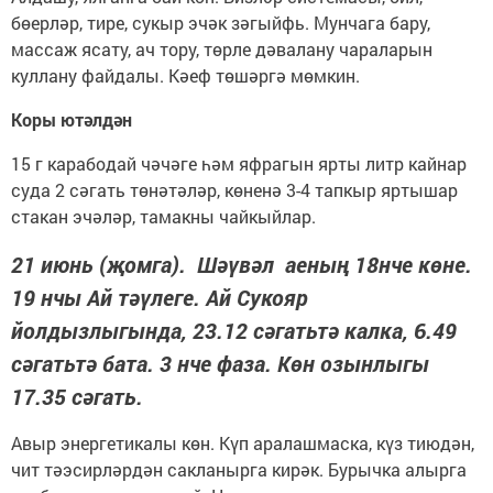
бөерләр, тире, сукыр эчәк зәгыйфь. Мунчага бару,
массаж ясату, ач тору, төрле дәвалану чараларын
куллану файдалы. Кәеф төшәргә мөмкин.
Коры ютәлдән
15 г карабодай чәчәге һәм яфрагын ярты литр кайнар
суда 2 сәгать төнәтәләр, көненә 3-4 тапкыр яртышар
стакан эчәләр, тамакны чайкыйлар.
21 июнь (җомга). Шәүвәл аеның 18нче көне.
19 нчы Ай тәүлеге. Ай Сукояр
йолдызлыгында, 23.12 сәгатьтә калка, 6.49
сәгатьтә бата. 3 нче фаза. Көн озынлыгы
17.35 сәгать.
Авыр энергетикалы көн. Күп аралашмаска, күз тиюдән,
чит тәэсирләрдән сакланырга кирәк. Бурычка алырга