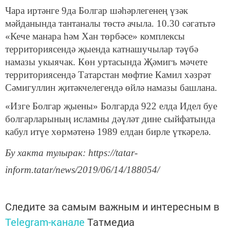
Чара иртәнге 9да Болгар шәһәрлегенең үзәк
мәйданында тантаналы төстә ачыла. 10.30 сәгатьтә
«Кече манара һәм Хан төрбәсе» комплексы
территориясендә җыенда катнашучылар тәүбә
намазы укыячак. Көн уртасында Җәмигъ мәчете
территориясендә Татарстан мөфтие Камил хәзрәт
Сәмигуллин җитәкчелегендә өйлә намазы башлана.
«Изге Болгар җыены» Болгарда 922 елда Идел буе
болгарларының исламны дәүләт дине сыйфатында
кабул итүе хөрмәтенә 1989 елдан бирле үткәрелә.
Бу хакта тулырак: https://tatar-
inform.tatar/news/2019/06/14/188054/
Следите за самым важным и интересным в
Telegram-канале
Татмедиа