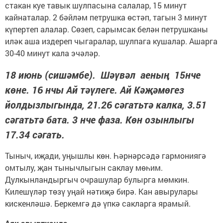
стакан куе тавык шулпасына салалар, 15 минут
кайнаталар. 2 бәйләм петрушка өстәп, тагын 3 минут
күпертеп алалар. Сөзеп, сарымсак белән петрушканы
иләк аша издереп чыгаралар, шулпага кушалар. Ашарга
30-40 минут кала эчәләр.
18 июнь (сишәмбе). Шәүвәл аеның 15нче
көне. 16 нчы Ай тәүлеге. Ай Кәҗәмөгез
йолдызлыгында, 21.26 сәгатьтә калка, 3.51
сәгатьтә бата. 3 нче фаза. Көн озынлыгы
17.34 сәгать.
Тыныч, иҗади, уңышлы көн. Һәрнәрсәдә гармониягә
омтылу, җан тынычлыгын саклау мөһим.
Дулкынландыргыч очрашулар булырга мөмкин.
Килешүләр төзү уңай нәтиҗә бирә. Кан авырулары
кискенләшә. Беркемгә дә үпкә сакларга ярамый.