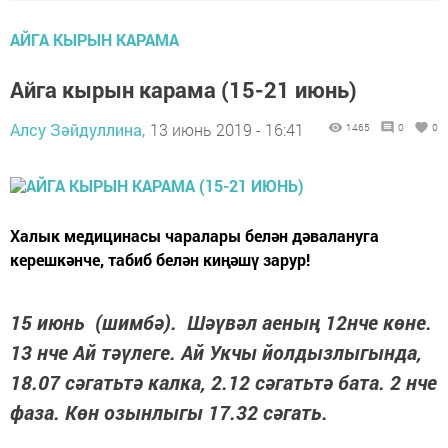
АЙГА КЫРЫН КАРАМА
Айга кырын карама (15-21 июнь)
Алсу Зәйдуллина,
13 июнь 2019 - 16:41
1465
0
0
Халык медицинасы чаралары белән дәвалануга
керешкәнче, табиб белән киңәшү зарур!
15 июнь (шимбә). Шәүвәл аеның 12нче көне.
13 нче Ай тәүлеге. Ай Укчы йолдызлыгында,
18.07 сәгатьтә калка, 2.12 сәгатьтә бата. 2 нче
фаза. Көн озынлыгы 17.32 сәгать.