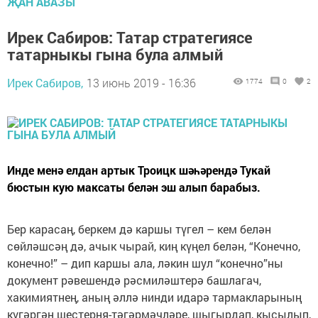
ҖАН АВАЗЫ
Ирек Сабиров: Татар стратегиясе
татарныкы гына була алмый
Ирек Сабиров,
13 июнь 2019 - 16:36
1774
0
2
Инде менә елдан артык Троицк шәһәрендә Тукай
бюстын кую максаты белән эш алып барабыз.
Бер карасаң, беркем дә каршы түгел – кем белән
сөйләшсәң дә, ачык чырай, киң күңел белән, “Конечно,
конечно!” – дип каршы ала, ләкин шул “конечно”ны
документ рәвешендә рәсмиләштерә башлагач,
хакимиятнең, аның әллә нинди идарә тармакларының
күгәргән шестерня-тәгәрмәчләре, шыгырдап, кысылып,