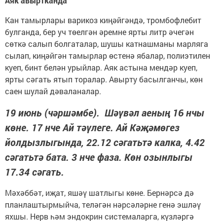
Аяк авыртканда
Кан тамырлары варикоз киңәйгәндә, тромбофлебит
булганда, бер уч төелгән әремне ярты литр әчегән
сөткә салып болгаталар, шушы катнашманы марляга
сылап, киңәйгән тамырлар өстенә ябалар, полиэтилен
куеп, бинт белән урыйлар. Аяк астына мендәр куеп,
ярты сәгать ятып торалар. Авырту басылганчы, көн
саен шулай дәваланалар.
19 июнь (чәршәмбе). Шәүвәл аеның 16 нчы
көне. 17 нче Ай тәүлеге. Ай Кәҗәмөгез
йолдызлыгында, 22.12 сәгатьтә калка, 4.42
сәгатьтә бата. 3 нче фаза. Көн озынлыгы
17.34 сәгать.
Мәхәббәт, иҗат, яшәү шатлыгы көне. Бернәрсә дә
планлаштырмыйча, теләгән нәрсәләрне генә эшләү
яхшы. Нерв һәм эндокрин системаларга, күзләргә