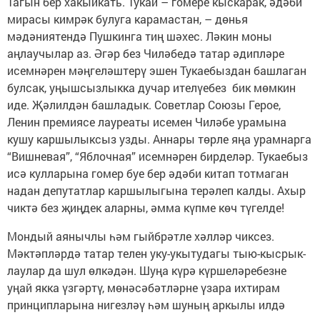
Тагын бер хакыйкать. Тукай – гомере кыскарак, әдәби
мирасы кимрәк булуга карамастан, – дөнья
мәдәниятендә Пушкинга тиң шәхес. Ләкин моны
аңлаучылар аз. Әгәр без Чиләбедә татар әдипләре
исемнәрен мәңгеләштерү эшен Тукаебыздан башлаган
булсак, уңышсызлыкка дучар ителүебез бик мөмкин
иде. Җәлилдән башладык. Советлар Союзы Герое,
Ленин премиясе лауреаты исемен Чиләбе урамына
кушу каршылыксыз узды. Аннары төрле яңа урамнарга
“Вишневая”, “Яблочная” исемнәрен бирделәр. Тукаебыз
исә кулларына гомер буе бер әдәби китап тотмаган
надан депутатлар каршылыгына терәлеп калды. Ахыр
чиктә без җиңдек аларны, әмма күпме көч түгелде!
Мондый аянычлы һәм гыйб­рәтле хәлләр чиксез.
Мәктәп­ләрдә татар телен уку-укытудагы тыю-кысрык­
лаулар да шул өлкәдән. Шуңа күрә күршеләребезне
уңай якка үзгәртү, мөнәсәбәтләрне үзара ихтирам
принципларына нигезләү һәм шуның аркылы илдә