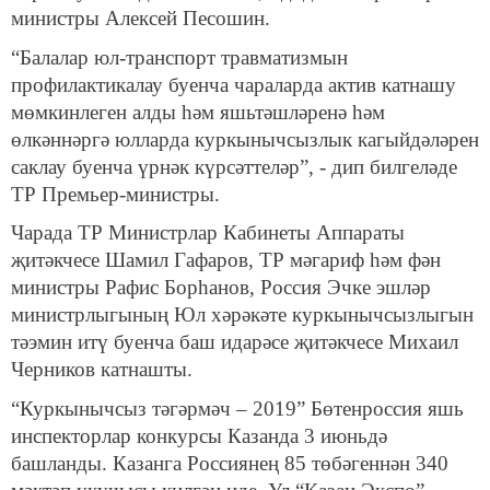
министры Алексей Песошин.
“Балалар юл-транспорт травматизмын
профилактикалау буенча чараларда актив катнашу
мөмкинлеген алды һәм яшьтәшләренә һәм
өлкәннәргә юлларда куркынычсызлык кагыйдәләрен
саклау буенча үрнәк күрсәттеләр”, - дип билгеләде
ТР Премьер-министры.
Чарада ТР Министрлар Кабинеты Аппараты
җитәкчесе Шамил Гафаров, ТР мәгариф һәм фән
министры Рафис Борһанов, Россия Эчке эшләр
министрлыгының Юл хәрәкәте куркынычсызлыгын
тәэмин итү буенча баш идарәсе җитәкчесе Михаил
Черников катнашты.
“Куркынычсыз тәгәрмәч – 2019” Бөтенроссия яшь
инспекторлар конкурсы Казанда 3 июньдә
башланды. Казанга Россиянең 85 төбәгеннән 340