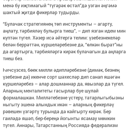
менә бу иҗтимагый “түгәрәк өстәл”дә узган әңгәмә
шактый җитди фикерләр тудырды.
“Булачак стратегиянең төп инструменты – агарту,
аңлату, тәрбияләү булырга тиеш”, – дип язган идем мин
күптән түгел. Хәзер исә әйтергә телим: үзебезнекеләр
белән беррәттән, күршеләребезне дә, “өлкән бырат”ны
да агартырга, тәрбияләргә кирәк булачагын да аңларга
тиеш без.
Һичсүзсез, бөек милли әдип­ләребезне (димәк, безнең
үзебезне дә) икенче сорт шәхесләр дип санап яшәгән
күршеләребез – алар дошманнар да, явызлар да түгел.
Аларның менталитеты гасырлар буе шулай
формалашкан. Милләтебезне үстерү, татарлыгыбызны
ныгыту эшенә алындык икән – аларның фикерләү
рәвешен үзгәртү турында да кайгырту кирәк. Бер
гаиләдә яшәп, бер-береңә йогынты ясамау мөмкин
түгел. Аннары, Татарстанның Россиядә федерализм