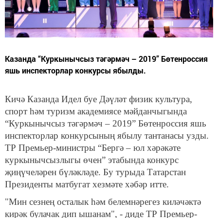
Казанда “Куркынычсыз тәгәрмәч – 2019” Бөтенроссия
яшь инспекторлар конкурсы ябылды.
Кичә Казанда Идел буе Дәүләт физик культура,
спорт һәм туризм академиясе мәйданчыгында
“Куркынычсыз тәгәрмәч – 2019” Бөтенроссия яшь
инспекторлар конкурсының ябылу тантанасы узды.
ТР Премьер-министры “Бергә – юл хәрәкәте
куркынычсызлыгы өчен” этабында конкурс
җиңүчеләрен бүләкләде. Бу турыда Татарстан
Президенты матбугат хезмәте хәбәр итте.
"Мин сезнең осталык һәм белемнәрегез киләчәктә
кирәк булачак дип ышанам", - диде ТР Премьер-