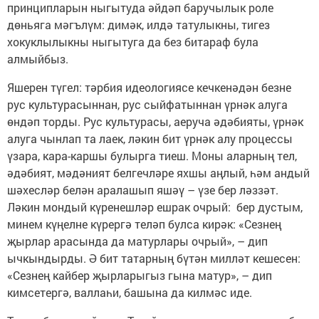
принципларын ныгытуда әйдәп баручылык роле
дөньяга мәгълүм: димәк, илдә татулыкны, тигез
хокуклылыкны ныгытуга да без битараф була
алмыйбыз.
Яшерен түгел: тәрбия идеологиясе кечкенәдән безне
рус культурасыннан, рус сыйфатыннан үрнәк алуга
өндәп торды. Рус культурасы, аеруча әдәбияты, үрнәк
алуга чынлап та лаек, ләкин бит үрнәк алу процессы
үзара, кара-каршы булырга тиеш. Моны аларның тел,
әдәбият, мәдәният белгечләре яхшы аңлый, һәм андый
шәхесләр белән аралашып яшәү – үзе бер ләззәт.
Ләкин мондый күренеш­ләр ешрак очрый: бер дустым,
минем күңелне күрергә теләп булса кирәк: «Сезнең
җырлар арасында да матурлары очрый», – дип
ычкындырды. Ә бит татарның бүтән милләт кешесен:
«Сезнең кайбер җырларыгыз гына матур», – дип
кимсетергә, валлаһи, башына да килмәс иде.