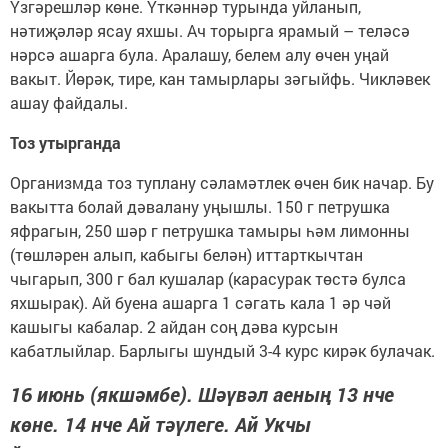
Үзгәрешләр көне. Үткәннәр турында уйланып,
нәтиҗәләр ясау яхшы. Ач торырга ярамый – теләсә
нәрсә ашарга була. Аралашу, белем алу өчен уңай
вакыт. Йөрәк, тире, кан тамырлары зәгыйфь. Чикләвек
ашау файдалы.
Тоз утырганда
Организмда тоз туплану сәламәтлек өчен бик начар. Бу
вакытта болай дәвалану уңышлы. 150 г петрушка
яфрагын, 250 шәр г петрушка тамыры һәм лимонны
(төшләрен алып, кабыгы белән) иттарткычтан
чыгарып, 300 г бал кушалар (карасурак төстә булса
яхшырак). Ай буена ашарга 1 сәгать кала 1 әр чәй
кашыгы кабалар. 2 айдан соң дәва курсын
кабатлыйлар. Барлыгы шундый 3-4 курс кирәк булачак.
16 июнь (якшәмбе). Шәүвәл аеның 13 нче
көне. 14 нче Ай тәүлеге. Ай Укчы