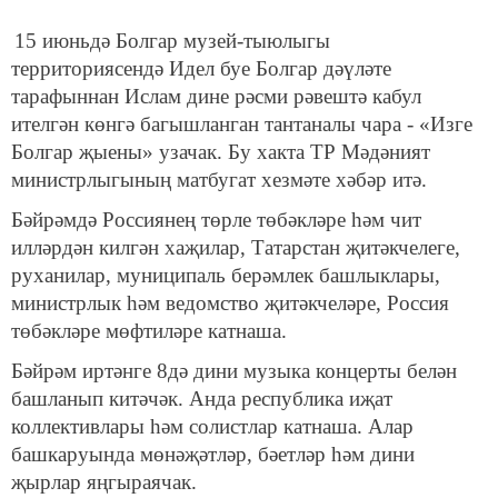
15 июньдә Болгар музей-тыюлыгы
территориясендә Идел буе Болгар дәүләте
тарафыннан Ислам дине рәсми рәвештә кабул
ителгән көнгә багышланган тантаналы чара - «Изге
Болгар җыены» узачак. Бу хакта ТР Мәдәният
министрлыгының матбугат хезмәте хәбәр итә.
Бәйрәмдә Россиянең төрле төбәкләре һәм чит
илләрдән килгән хаҗилар, Татарстан җитәкчелеге,
руханилар, муниципаль берәмлек башлыклары,
министрлык һәм ведомство җитәкчеләре, Россия
төбәкләре мөфтиләре катнаша.
Бәйрәм иртәнге 8дә дини музыка концерты белән
башланып китәчәк. Анда республика иҗат
коллективлары һәм солистлар катнаша. Алар
башкаруында мөнәҗәтләр, бәетләр һәм дини
җырлар яңгыраячак.