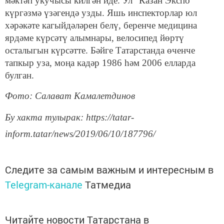
мәктәп укучысы килгән иде. Ул “Казан Экспо”
күргәзмә үзәгендә узды. Яшь инспекторлар юл
хәрәкәте кагыйдәләрен белү, беренче медицина
ярдәме күрсәтү алымнары, велосипед йөртү
осталыгын күрсәтте. Бәйге Татарстанда өченче
тапкыр уза, моңа кадәр 1986 һәм 2006 елларда
булган.
Фото: Салават Камалетдинов
Бу хакта тулырак: https://tatar-
inform.tatar/news/2019/06/10/187796/
Следите за самым важным и интересным в
Telegram-канале
Татмедиа
Читайте новости Татарстана в