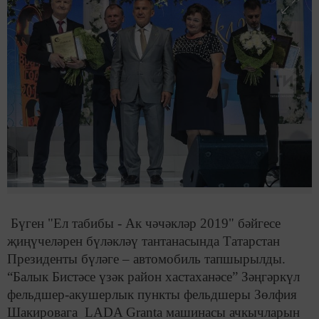
Бүген "Ел табибы - Ак чәчәкләр 2019" бәйгесе
җиңүчеләрен бүләкләү тантанасында Татарстан
Президенты бүләге – автомобиль тапшырылды.
“Балык Бистәсе үзәк район хастаханәсе” Зәңгәркүл
фельдшер-акушерлык пункты фельдшеры Зөлфия
Шакировага LADA Granta машинасы ачкычларын