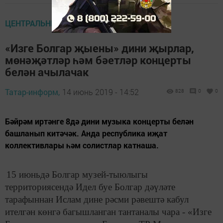
ЦЕНТРАЛЬНЫЕ НОВОСТИ
«Изге Болгар җыены» дини җырлар,
мөнәҗәтләр һәм бәетләр концерты
белән ачылачак
Татар-информ,
14 июнь 2019 - 14:52
828
0
0
Бәйрәм иртәнге 8дә дини музыка концерты белән
башланып китәчәк. Анда республика иҗат
коллективлары һәм солистлар катнаша.
15 июньдә Болгар музей-тыюлыгы
территориясендә Идел буе Болгар дәүләте
тарафыннан Ислам дине рәсми рәвештә кабул
ителгән көнгә багышланган тантаналы чара - «Изге