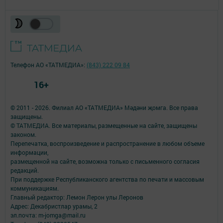
Телефон АО «ТАТМЕДИА»:
(843) 222 09 84
16+
© 2011 - 2026. Филиал АО «ТАТМЕДИА» Мәдәни җомга. Все права
защищены.
© ТАТМЕДИА. Все материалы, размещенные на сайте, защищены
законом.
Перепечатка, воспроизведение и распространение в любом объеме
информации,
размещенной на сайте, возможна только с письменного согласия
редакций.
При поддержке Республиканского агентства по печати и массовым
коммуникациям.
Главный редактор: Лемон Лерон улы Леронов
Адрес: Декабристлар урамы, 2
эл.почта: m-jomga@mail.ru