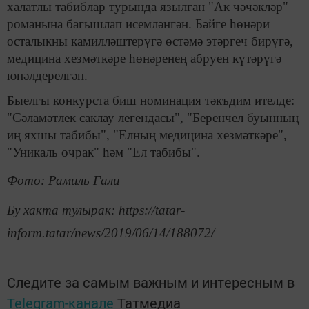
халатлы табиблар турында язылган "Ак чәчәкләр"
романына багышлап исемләнгән. Бәйге һөнәри
осталыкны камилләштерүгә өстәмә этәргеч бирүгә,
медицина хезмәткәре һөнәренең абруен күтәрүгә
юнәлдерелгән.
Быелгы конкурста биш номинация тәкъдим ителде:
"Сәламәтлек саклау легендасы", "Беренчел буынның
иң яхшы табибы", "Елның медицина хезмәткәре",
"Уникаль очрак" һәм "Ел табибы".
Фото: Рамиль Гали
Бу хакта тулырак: https://tatar-
inform.tatar/news/2019/06/14/188072/
Следите за самым важным и интересным в
Telegram-канале
Татмедиа