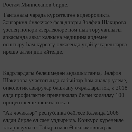
Рөстәм Миңнеханов бирде.
Тантаналы чарада күрсәтелгән видеороликта
Зәңгәркүл бүлекчәсе фельдшеры Зөлфия Шакирова
үзенең һөнәри әзерлекләре һәм нык торучанлыгы
аркасында авыл халкына медицина ярдәмен
оештыру һәм күрсәтү өлкәсендә уңай үзгәрешләргә
ирешә алган дип әйтелде.
Кадрлардагы белешмәдән аңлашылганча, Зөлфия
Шакирова участогында сабыйлар һәм аналар үлеме,
онкологик авырулар башлану очраклары юк, ә 2018
елда профилактик прививкалар белән колачлау 100
процент кеше тәшкил иткән.
"Ак чәчәкләр" республика бәйгесе Казанда 2008
елдан бирле ел саен уздырыла. Конкурс күренекле
татар язучысы Габдрахман Әпсәләмовның ак