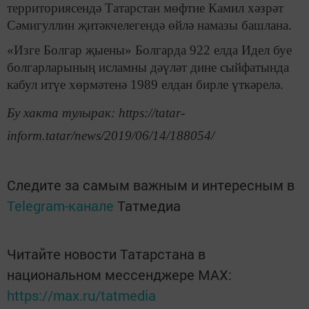
территориясендә Татарстан мөфтие Камил хәзрәт
Сәмигуллин җитәкчелегендә өйлә намазы башлана.
«Изге Болгар җыены» Болгарда 922 елда Идел буе
болгарларының исламны дәүләт дине сыйфатында
кабул итүе хөрмәтенә 1989 елдан бирле үткәрелә.
Бу хакта тулырак: https://tatar-
inform.tatar/news/2019/06/14/188054/
Следите за самым важным и интересным в
Telegram-канале
Татмедиа
Читайте новости Татарстана в
национальном мессенджере MАХ:
https://max.ru/tatmedia