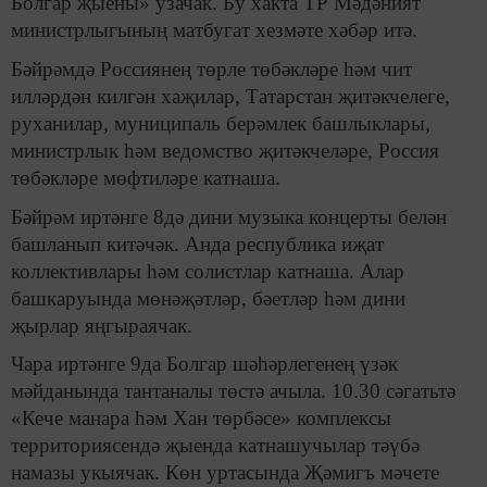
Болгар җыены» узачак. Бу хакта ТР Мәдәният
министрлыгының матбугат хезмәте хәбәр итә.
Бәйрәмдә Россиянең төрле төбәкләре һәм чит
илләрдән килгән хаҗилар, Татарстан җитәкчелеге,
руханилар, муниципаль берәмлек башлыклары,
министрлык һәм ведомство җитәкчеләре, Россия
төбәкләре мөфтиләре катнаша.
Бәйрәм иртәнге 8дә дини музыка концерты белән
башланып китәчәк. Анда республика иҗат
коллективлары һәм солистлар катнаша. Алар
башкаруында мөнәҗәтләр, бәетләр һәм дини
җырлар яңгыраячак.
Чара иртәнге 9да Болгар шәһәрлегенең үзәк
мәйданында тантаналы төстә ачыла. 10.30 сәгатьтә
«Кече манара һәм Хан төрбәсе» комплексы
территориясендә җыенда катнашучылар тәүбә
намазы укыячак. Көн уртасында Җәмигъ мәчете