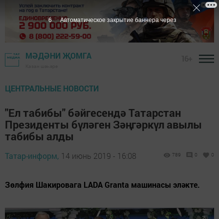
6
Автоматическое закрытие баннера через
МӘДӘНИ ҖОМГА
16+
Казан шәһәре
ЦЕНТРАЛЬНЫЕ НОВОСТИ
"Ел табибы" бәйгесендә Татарстан
Президенты бүләген Зәңгәркүл авылы
табибы алды
Татар-информ,
14 июнь 2019 - 16:08
789
0
0
Зөлфия Шакировага LADA Granta машинасы эләкте.