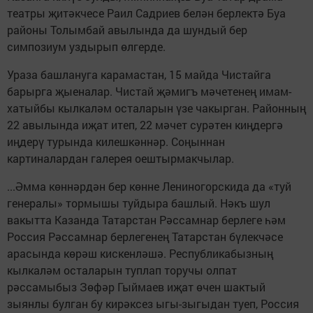
театры җитәкчесе Раил Садриев белән берлектә Буа
районы Толымбай авылында да шундый бер
симпозиум уздырып өлгерде.
Ураза башлануга карамастан, 15 майда Чистайга
барырга җыеналар. Чистай җәмигъ мәчетенең имам-
хатыйбы кылкаләм осталарын үзе чакырган. Районның
22 авылында иҗат итеп, 22 мәчет сурәтен киңдергә
иңдерү турында килешкәннәр. Соңыннан
картиналардан галерея оештырмакчылар.
...Әмма көннәрдән бер көнне Лениногорскида да «туй
генералы» тормышы туйдыра башлый. Нәкъ шул
вакытта Казанда Татарстан Рәссамнар берлеге һәм
Россия Рәссамнар берлегенең Татарстан бүлекчәсе
арасында көрәш кискенләшә. Республикабызның
кылкаләм осталарын туплап торучы олпат
рәссамыбыз Зөфәр Гыймаев иҗат өчен шактый
зыянлы булган бу кирәксез ыгы-зыгыдан туеп, Россия