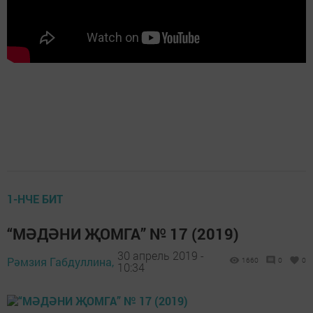
1-НЧЕ БИТ
“МӘДӘНИ ҖОМГА” № 17 (2019)
30 апрель 2019 -
Рәмзия Габдуллина,
1660
0
0
10:34