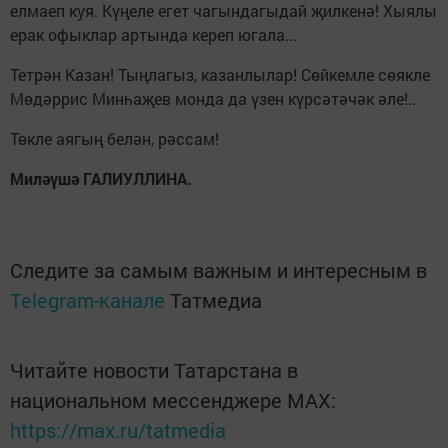
елмаеп куя. Күңеле егет чагындагыдай җилкенә! Хыялы
ерак офыклар артында кереп югала...
Тетрән Казан! Тыңлагыз, казанлылар! Сөйкемле сөякле
Мөдәррис Минһаҗев монда да үзен күрсәтәчәк әле!..
Төкле аягың белән, рәссам!
Миләүшә ГАЛИУЛЛИНА.
Следите за самым важным и интересным в
Telegram-канале
Татмедиа
Читайте новости Татарстана в
национальном мессенджере MАХ:
https://max.ru/tatmedia