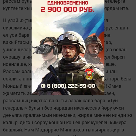
рәссам булырга хыялланган өлкәнрәк яшьтәгеләргә
күптәнге хыялларын тормышка ашырырга ярдәм итә.
Шулай иҗтиһат итеп, Түбән Камада егерме ел
сизелмичә дә узып китә. М.Минһаҗевнең абруе елдан-
ел үсә бара. Милли тормышыбызның бер генә
вакыйгасы да аннан башка узмый. Мәктәпләр,
училищелар, югары уку йортлары М.Минһаҗев белән
очрашуга чират тора. Шәһәр башлыклары кул биреп
исәнләшә, хәл-әхвәлен, иҗат планнарын белешә.
Рәссам халыкны ышандырырлык итеп, ялкынлы
сөйли, ә аннан да мөһимрәге, әйткән сүзендә тора белә.
Мондый егетне ничек инде хөрмәт итмисең?! Әмма
җәмәгать эшләре киңрәк колач ала барган саен,
рәссамның иҗатка вакыты азрак кала бара. «Туй
генералы» булып бер чарадан икенчесенә йөрү өчен
дөньяга яралганмын икәнмени, җирдә миннән нинди эз
калыр, дигән сорау көннән-көн ешрак күңелен кимерә
башлый. Һәм Мөдәррис Минһаҗев тынычрак җиргә