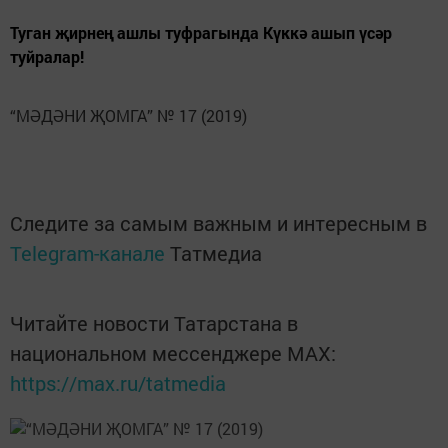
Туган җирнең ашлы туфрагында Күккә ашып үсәр
туйралар!
“МӘДӘНИ ҖОМГА” № 17 (2019)
Следите за самым важным и интересным в
Telegram-канале
Татмедиа
Читайте новости Татарстана в
национальном мессенджере MАХ:
https://max.ru/tatmedia