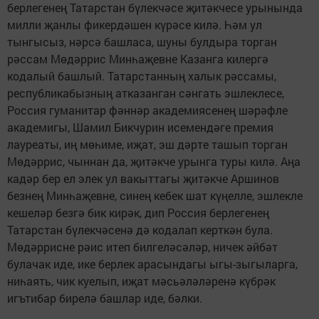
берлегенең Татарстан бүлекчәсе җитәкчесе урынында
милли җанлы фикердәшен күрәсе килә. Һәм ул
тынгысыз, нәрсә башласа, шуны булдыра торган
рәссам Мөдәррис Минһаҗевне Казанга килергә
кодалый башлый. Татарстанның халык рәссамы,
респуб­ликабызның атказанган сәнгать эшлеклесе,
Россия гуманитар фәннәр академиясенең шәрәфле
академигы, Шамил Бикчурин исемендәге премия
лауреаты, иң мөһиме, иҗат, эш дәрте ташып торган
Мөдәррис, чыннан да, җитәкче урынга туры килә. Аңа
кадәр бер ел элек ул вакыттагы җитәкче Аршинов
безнең Минһаҗевне, синең кебек шат күңелле, эшлекле
кешеләр безгә бик кирәк, дип Россия берлегенең
Татарстан бүлекчәсенә дә кодалап керткән була.
Мөдәррисне рәис итеп билгеләсәләр, ничек әйбәт
булачак иде, ике берлек арасындагы ыгы-зыгыларга,
ниһаять, чик куелып, иҗат мәсьәләләренә күбрәк
игътибар бирелә башлар иде, бәлки.