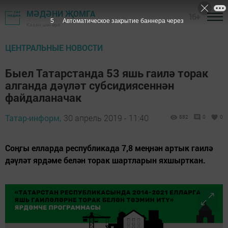
МӘДӘНИ ҖОМГА
16+
5
Автоматическое закрытие баннера через
Казан шәһәре
ЦЕНТРАЛЬНЫЕ НОВОСТИ
Быел Татарстанда 53 яшь гаилә торак
алганда дәүләт субсидиясеннән
файдаланачак
Татар-информ,
30 апрель 2019 - 11:40
882
0
0
Соңгы елларда республикада 7,8 меңнән артык гаилә
дәүләт ярдәме белән торак шартларын яхшырткан.