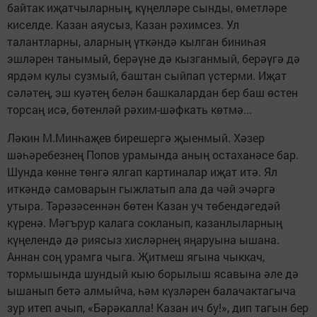
байтак иҗатчыларның, күңелләре сынды, өметләре
киселде. Казан аяусыз, Казан рәхимсез. Ул
талантларны, аларның үткәндә кылган биниһая
эшләрен танымый, берәүне дә кызганмый, берәүгә дә
ярдәм кулы сузмый, баштан сыйпап үстерми. Иҗат
сәләтең, эш куәтең белән башкалардан бер баш өстен
торсаң исә, бөтенләй рәхим-шәфкать көтмә...
Ләкин М.Минһаҗев бирешергә җыенмый. Хәзер
шәһәребезнең Попов урамында аның остаханәсе бар.
Шунда көнне төнгә ялгап картиналар иҗат итә. Ял
иткәндә самоварын гыжлатып ала да чәй эчәргә
утыра. Тәрәзәсеннән бөтен Казан уч төбендәгедәй
күренә. Мәгърур калага сокланып, казанлыларның
күңелендә дә риясыз хисләрнең яңаруына ышана.
Аннан соң урамга чыга. Җитмеш ягына чыккач,
тормышында шундый кыю борылыш ясавына әле дә
ышанып бетә алмыйча, һәм күзләрен балачактагыча
зур итеп ачып, «Бәрәкалла! Казан ич бу!», дип тагын бер