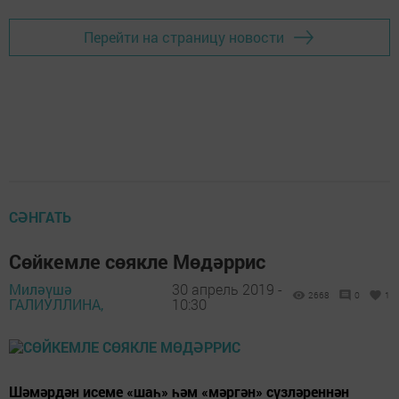
Перейти на страницу новости
СӘНГАТЬ
Сөйкемле сөякле Мөдәррис
Миләүшә
30 апрель 2019 -
2668
0
1
ГАЛИУЛЛИНА,
10:30
Шәмәрдән исеме «шаһ» һәм «мәргән» сүзләреннән