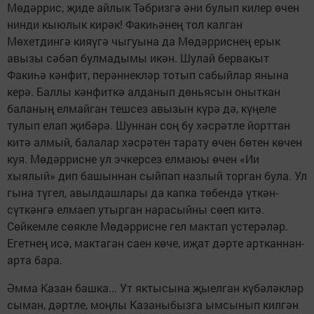
Мөдәррис, җиде айлык Тәбризгә әни булып килер өчен
нинди кыюлык кирәк! Факиһәнең тол калган
Мөхетдингә кияүгә чыгуына да Мөдәрриснең ерык
авызы сәбәп булмадымы икән. Шулай бервакыт
Факиһә кәнфит, перәннекләр тотып сабыйлар янына
керә. Баллы кәнфиткә алданып дөньясын оныткан
баланың елмайган тешсез авызын күрә дә, күңеле
тулып елап җибәрә. Шуннан соң бу хәсрәтле йорттан
китә алмый, балалар хәсрәтен тарату өчен бөтен көчен
куя. Мөдәррисне ул эчкерсез елмаюы өчен «Ии
хыялый» дип башыннан сыйпап назлый торган була. Ул
гына түгел, авылдашлары да капка төбендә үткән-
сүткәнгә елмаеп утырган нарасыйны сөеп китә.
Сөйкемле сөякле Мөдәррисне гел мактап үстерәләр.
Егетнең исә, мактаган саен көче, иҗат дәрте артканнан-
арта бара.
Әмма Казан башка... Ут яктысына җыелган күбәләкләр
сыман, дәртле, моңлы Казаныбызга ымсынып килгән