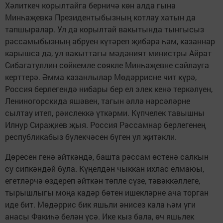
Хәлиткеч корылтайга берничә көн алда гына
Минһаҗевкә Президентыбызның котлау хатын да
тапшыралар. Ул да корылтай вакытында тынгысыз
рәссамыбызның абруен күтәреп җибәрә һәм, казаннар
карышса да, ул вакыттагы мәдәният министры Айрат
Сибагатуллин сөйкемле сөякле Минһаҗевне сайлауга
керттерә. Әмма казанлылар Мөдәррисне чит күрә,
Россия берлегендә нибары бер ел элек кенә теркәлүен,
Лениногорскида яшәвен, тагын әллә нәрсәләрне
сылтау итеп, рәислеккә үткәрми. Күпчелек тавышны
Илнур Сираҗиев җыя. Россия Рәссамнар берлегенең
республикабыз бүлекчәсен бүген ул җитәкли.
Дөресен генә әйткәндә, башта рәссам өстенә салкын
су сипкәндәй була. Күңелдән чыккан ихлас елмаюы,
егетләрчә өздереп әйткән төпле сүзе, тәвәккәллеге,
тырышлыгы моңа кадәр бөтен ишекләрне ача торган
иде бит. Мөдәррис бик яшьли әнисез кала һәм үги
анасы Факиһә белән үсә. Ике кыз бала, өч яшьлек