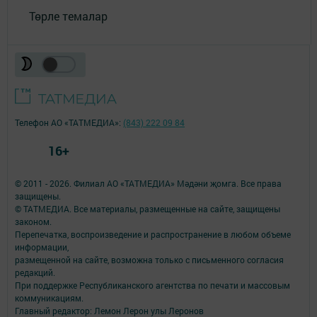
Төрле темалар
Телефон АО «ТАТМЕДИА»:
(843) 222 09 84
16+
© 2011 - 2026. Филиал АО «ТАТМЕДИА» Мәдәни җомга. Все права
защищены.
© ТАТМЕДИА. Все материалы, размещенные на сайте, защищены
законом.
Перепечатка, воспроизведение и распространение в любом объеме
информации,
размещенной на сайте, возможна только с письменного согласия
редакций.
При поддержке Республиканского агентства по печати и массовым
коммуникациям.
Главный редактор: Лемон Лерон улы Леронов