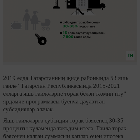
2019 елда Татарстанның җиде районында 53 яшь
гаилә “Татарстан Республикасында 2015-2021
елларга яшь гаиләләрне торак белән тәэмин итү”
ярдәмче программасы буенча дәүләттән
субсидияләр алачак.
Яшь гаиләләргә субсидия торак бәясенең 30-35
проценты күләмендә тәкъдим ителә. Гаилә торак
бәясенең калган суммасын каплар өчен ипотека