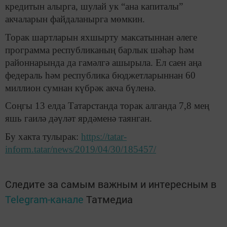
кредитын алырга, шулай ук “ана капиталы”
акчаларын файдаланырга мөмкин.
Торак шартларын яхшырту максатыннан әлеге
программа республиканың барлык шәһәр һәм
районнарында да гамәлгә ашырыла. Ел саен аңа
федераль һәм республика бюджетларыннан 60
миллион сумнан күбрәк акча бүленә.
Соңгы 13 елда Татарстанда торак алганда 7,8 мең
яшь гаилә дәүләт ярдәменә таянган.
Бу хакта тулырак:
https://tatar-
inform.tatar/news/2019/04/30/185457/
Следите за самым важным и интересным в
Telegram-канале
Татмедиа