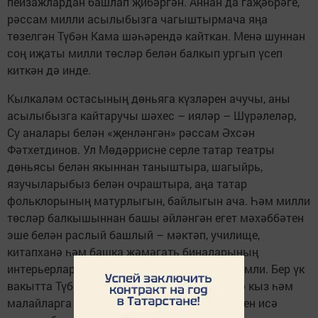
пейзажлардан башлап җибәргән. Аннан да гаҗәбрәге,
рәссам милли асылыбызга чагыштырмача яңа
төзелгән Түбән Кама шәһәрендә кайткан. Менә шуннан
соң иҗаты милли төсләр белән балкып ургып үсеп
киткән дә инде.
Кылкаләм остасының дөньяга күзләрен ачучы, аны
асылыбызга кайтаручы шәхес – ияләр – Шүрәлеләр,
Су аналары белән «җенләнгән» рәссам Әхсән
Фәтхетдинов. Ул Мөдәррисне серле татар театры
дөньясы белән якыннан таныштыра, шагыйрь,
язучыларыбыз белән очраштыра, аңа татар
фольклорының матурлыгын, байлыгын ача. Һәм милли
төсләр балкышыннан башы әйләнгән егет мәхәббәтен
эше белән раслый башлый – мәктәп, училище,
китапханә һәм башка җәмәгать биналарының
интерьерларын татар бизәкләре белән рәсемли. Бер үк
вакытта Түбән Кама балалар иҗат үзәгендә кыз һәм
малайларга рәсем серләрен өйрәтә, кичләрен исә