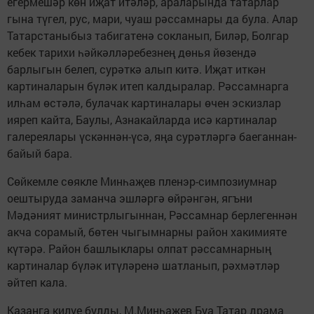
егермешәр көн иҗат итәләр, араларында татарлар
гына түгел, рус, мари, чуаш рәссамнары да була. Алар
Татарстаныбыз табигатенә сокланып, Биләр, Болгар
кебек тарихи һәйкәлләребезнең дөнья йөзендә
барлыгын белеп, сурәткә алып китә. Иҗат иткән
картиналарын бүләк итеп калдыралар. Рәссамнарга
илһам өстәлә, булачак картиналары өчен эскизлар
ияреп кайта, Баулы, Азнакайларда исә картиналар
галереялары үскәннән-үсә, яңа сурәтләргә баеганнан-
байый бара.
Сөйкемле сөякле Минһаҗев пленэр-симпозиумнар
оештыруда заманча эшләргә өйрәнгән, ягъни
Мәдәният министрлыгыннан, Рәссамнар берлегеннән
акча сорамый, бөтен чыгымнарны район хакимияте
күтәрә. Район башлыклары олпат рәссамнарның
картиналар бүләк итүләренә шатланып, рәхмәтләр
әйтеп кала.
Казанга килүе булды, М.Минһаҗев Буа Татар драма