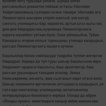
күченеп китү турында уйлана. Шунда олпат
рәссамыбыз романтик пейзаж остасы Мәснәви
Хәйретдиновның сүзләрен исенә төшерә. Мәснәви ага
Лениногорск шәһәрен үтереп мактый, үзе матур,
сәнгать училищесы бар, кирәксез, артык ыгы-зыгы юк,
дия-дия Мөдәрриснең күңелендә Лениногорскига
карата мәхәббәт уяткан була. Озак уйламыйча, Түбән
Камадагы егерме еллык тормышны үткәндә калдырып,
рәссам Лениногорскига яшәргә күченә.
Башлыклар белән сөйләшүдә тәҗрибә туплап өлгергән
Мөдәррис биредә дә туп-туры шәһәр башлыгына керә.
Мәдәният идарәсе башлыгы, баш архитектор, баш
рәссам урыннарын тәкъдим итәләр. Әмма
Минһаҗевнең, ниһаять, җиң сызганып иҗат итәсе килә.
Шәһәр хакимияте җитәкчесен аптырашта калдырып, ул
гап-гади мәктәпләр, училищелар, китапханәләр
интерьерларын бизәкләүгә керешә. Монда да абруе
«Йомры күмәч» әкиятендәге камыр кебек көннән-көн