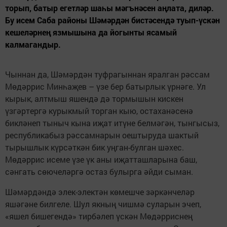
торып, батыр егетләр шаһы мәгънәсен аңлата, диләр.
Бу исем Саба районы Шәмәрдән бистәсендә туып-үскән
кешеләрнең язмышына да йогынты ясамый
калмагандыр.
Чыннан да, Шәмәрдән туфрагыннан яралган рәссам
Мөдәррис Минһаҗев – үзе бер батырлык үрнәге. Ул
кырык, алтмыш яшендә дә тормышын кискен
үзгәртергә курыкмый торган кыю, остаханәсенә
бикләнеп тыныч кына иҗат итүне белмәгән, тынгысыз,
республикабыз рәссамнарын оештыруда шактый
тырышлык күрсәткән бик уңган-булган шәхес.
Мөдәррис исеме үзе үк аны иҗатташларына баш,
сәнгать сөючеләргә остаз булырга әйди сыман.
Шәмәрдәндә элек-электән көмешче зәркәнчеләр
яшәгәне билгеле. Шул якның чишмә суларын эчеп,
«яшел бишегендә» тирбәлеп үскән Мөдәрриснең