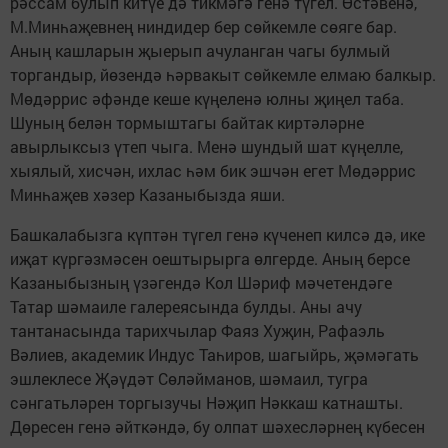
рәссам булып китүе дә тикмәгә генә түгел. Өстәвенә,
М.Минһаҗевнең ниндидер бер сөйкемле сөяге бар.
Аның кашларын җыерып ачуланган чагы булмый
торгандыр, йөзендә һәрвакыт сөйкемле елмаю балкыр.
Мөдәррис әфәнде кеше күңеленә юлны җиңел таба.
Шуның белән тормыштагы байтак киртәләрне
авырлыксыз үтеп чыга. Менә шундый шат күңелле,
хыялый, хисчән, ихлас һәм бик эшчән егет Мөдәррис
Минһаҗев хәзер Казаныбызда яши.
Башкалабызга күптән түгел генә күченеп килсә дә, ике
иҗат күргәзмәсен оештырырга өлгерде. Аның берсе
Казаныбызның үзәгендә Кол Шәриф мәчетендәге
Татар шәмаиле галереясында булды. Аны ачу
тантанасында тарихчылар Фаяз Хуҗин, Рафаэль
Вәлиев, академик Индус Таһиров, шагыйрь, җәмәгать
эшлеклесе Җәүдәт Сөләйманов, шәмаил, тугра
сәнгатьләрен торгызучы Нәҗип Нәккаш катнашты.
Дөресен генә әйткәндә, бу олпат шәхесләрнең күбесен