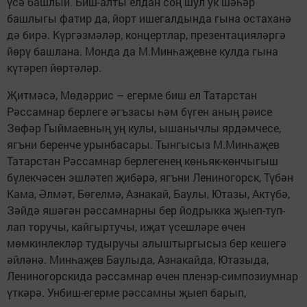
үсә башлый. Биш-алты елдан соң шул ук шәһәр
башлыгы фатир да, йорт ишегалдында гына остаханә
дә бирә. Күргәзмәләр, концертлар, презентацияләргә
йөрү башлана. Монда да М.Минһаҗевне кулда гына
күтәреп йөртәләр.
Җитмәсә, Мөдәррис – егерме биш ел Татарстан
Рәссамнар берлеге әгъзасы һәм бүген аның рәисе
Зөфәр Гыймаевның уң кулы, ышанычлы ярдәмчесе,
ягъни беренче урынбасары. Тынгысыз М.Минһаҗев
Татарстан Рәссамнар берлегенең көньяк-көнчыгыш
бүлекчәсен эшләтеп җибәрә, ягъни Лениногорск, Түбән
Кама, Әлмәт, Бөгелмә, Азнакай, Баулы, Ютазы, Актүбә,
Зәйдә яшәгән рәссамнарны бер йодрыкка җыеп-туп­
лап торучы, кайгыртучы, иҗат үсешләре өчен
мөмкинлекләр тудыручы алыштыргысыз бер кешегә
әйләнә. Минһаҗев Бау­лыда, Азнакайда, Ютазыда,
Лениногорскида рәссамнар өчен пленэр-симпозиумнар
үткәрә. Унбиш-егерме рәссамны җыеп барып,