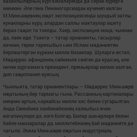
казанлыларның күргәзмәләрендә дә сирәк күрергә
мөмкин. Әле генә Лениногорскидан күченеп килгән
М.Минһаҗевнең иҗат экспозициясендә шундый затлы
кунакларны күрү, алардан саллы мактаулар ишетү
бераз гаҗәп тә тоелды. Хәер, экспозиция моңа, чыннан
да, лаек иде. Үзәктә – татар орнаменты, гасырлар
кичкән, төрки тарихыбыз һәм Ислам мәдәниятен
берләштергән күркәм милли бизәкләр. Шуларга өстәп,
Мөдәррис әфәнденең сөйкемле сөяген дә кушсаң, әле
ничек күргәзмәгә президент, премьерлар килми калган,
дип гаҗәпләнеп куясың.
Чынлыкта, татар орнаментлары – Мөдәррис Минһаҗев
иҗатының бер тармагы гына. Рәссамның картиналары
меңнән артык, һәркайсы милли хис белән сугарылган.
Анда Сөембикә ханбикәбезнең халкыбыз өчен
өзгәләнүләре дә, изге Болгар, Биләр шәһәрләре белән
бәйле манзаралар да, милләтебезнең бай мәдәнияте дә
чагыла. Әмма Минһаҗев иҗатын индустриаль