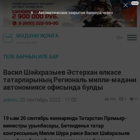
5
Автоматическое закрытие баннера через
МӘДӘНИ ҖОМГА
16+
Казан шәһәре
ТЕЛЕ БАРНЫҢ ИЛЕ БАР
Васил Шәйхразыев Әстерхан өлкәсе
татарларының Региональ милли-мәдәни
автономиясе офисында булды
admin,
20 сентябрь 2022 - 11:00
809
0
0
19 һәм 20 сентябрь көннәрендә Татарстан Премьер-
министры урынбасары, Бөтендөнья татар
конгрессының Милли Шура рәисе Васил Шәйхразыев