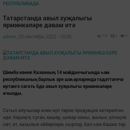
РЕСПУБЛИКАДА
Татарстанда авыл хуҗалыгы
ярминкәләре дәвам итә
admin,
20 сентябрь 2022 - 10:00
715
0
0
Шимбә көнне Казанның 14 мәйданчыгында һәм
республиканың барлык эре шәһәрләрендә гадәттәгечә
иртәнге сәгать 6да авыл хуҗалыгы ярминкәләре
ачылды.
Сатып алучылар өчен күп төрле продукция китерелгән
иде: бәрәңге, суган, кишер, шикәр комы, ашлык, үлчәүле
сөт, ит, казылык әйберләре, сырлар, бал һәм башка төр