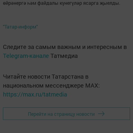
өйрәнергә һәм файдалы күнегүләр ясарга җыелды.
"Татар-информ"
Следите за самым важным и интересным в
Telegram-канале
Татмедиа
Читайте новости Татарстана в
национальном мессенджере MАХ:
https://max.ru/tatmedia
Перейти на страницу новости