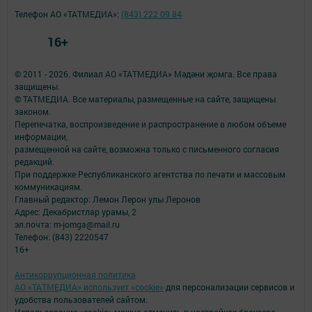
Телефон АО «ТАТМЕДИА»:
(843) 222 09 84
16+
© 2011 - 2026. Филиал АО «ТАТМЕДИА» Мәдәни җомга. Все права
защищены.
© ТАТМЕДИА. Все материалы, размещенные на сайте, защищены
законом.
Перепечатка, воспроизведение и распространение в любом объеме
информации,
размещенной на сайте, возможна только с письменного согласия
редакций.
При поддержке Республиканского агентства по печати и массовым
коммуникациям.
Главный редактор: Лемон Лерон улы Леронов
Адрес: Декабристлар урамы, 2
эл.почта: m-jomga@mail.ru
Телефон: (843) 2220547
16+
Антикоррупционная политика
АО «ТАТМЕДИА» использует «cookie»
для персонализации сервисов и
удобства пользователей сайтом.
Использование «cookie» можно отменить в настройках браузера.