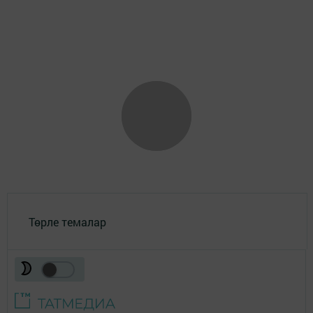
Төрле темалар