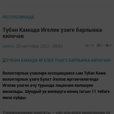
РЕСПУБЛИКАДА
Түбән Камада Игелек үзәге барлыкка
киләчәк
admin,
20 сентябрь 2022 - 09:00
710
0
0
Волонтерлык үзәкләре ассоциациясе һәм Түбән Кама
волонтерлык үзәге Булат Әюпов җитәкчелегендә
Игелек үзәген ачу турында лицензия килешүен
имзалады. Шундый ук килешүгә илнең тагын 11 төбәге
имза куйды.
Учреждениенең максаты – һәр шәһәрдә кешеләрнең үз