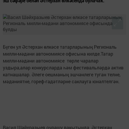
эш сәфәре белән Әстерхан өлкәсендә булачак.
Бүген ул Әстерхан өлкәсе татарларының Региональ
милли-мәдәни автономиясе офисына килде.Татар
милли-мәдәни автономиясе төрле чаралар
уздыра,алар конкурсларда һәм фестивальләрдә актив
катнашалар. Әлеге оешманың эшчәнлеге туган телне,
мәдәниятне, гореф-гадәтләрне саклауга юнәлтелгән.
Васил Шәйхразыев очрашу вакытында Әстерхан