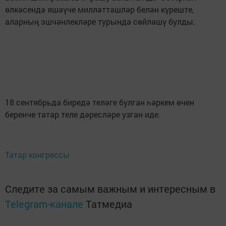
өлкәсендә яшәүче милләттәшләр белән күреште,
аларның эшчәнлекләре турында сөйләшү булды.
18 сентябрьда биредә теләге булган һәркем өчен
беренче татар теле дәресләре узган иде.
Татар конгрессы
Следите за самым важным и интересным в
Telegram-канале
Татмедиа