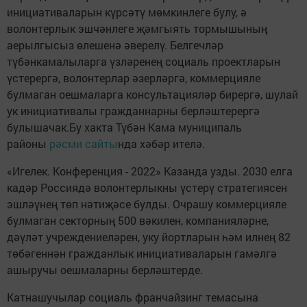
инициативаларын күрсәтү мөмкинлеге булу, ә
волонтерлык эшчәнлеге җәмгыять тормышының
аерылгысыз өлешенә әверелү. Белгечләр
түбәнкамалыларга үзләренең социаль проектларын
үстерергә, волонтерлар әзерләргә, коммерцияле
булмаган оешмаларга консультацияләр бирергә, шулай
ук инициативалы гражданнарны берләштерергә
булышачак.Бу хакта Түбән Кама муниципаль
районы
рәсми сайты
нда хәбәр ителә.
«Игелек. Конференция - 2022» Казанда узды. 2030 елга
кадәр Россиядә волонтерлыкны үстерү стратегиясен
эшләүнең төп нәтиҗәсе булды. Очрашу коммерцияле
булмаган секторның 500 вәкилен, компанияләрне,
дәүләт учреждениеләрен, уку йортларын һәм илнең 82
төбәгеннән гражданлык инициативаларын гамәлгә
ашыручы оешмаларны берләштерде.
Катнашучылар социаль франчайзинг темасына