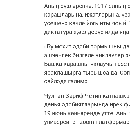
Аның сүзләренчә, 1917 елның
карашларына, иҗатларына, үз
үсешенә көчле йогынты ясый.
диктатура җәелдерүе илдә яңа
«Бу мохит ​​әдәби тормышны да
эшчәнлек билгеле чикләүләр э
Башка карашны яклаучы газет
яраклашырга тырышса да, Сәг
сөйләде галимә.
Чулпан Зариф-Четин катнашкан
дөнья әдәбиятларында ирек ф
19 июнь көннәрендә үтте. Аны
университет zoom платформа