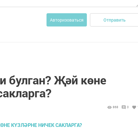
Отправить
Авторизоваться
и булган? Җәй көне
сакларга?
868
0