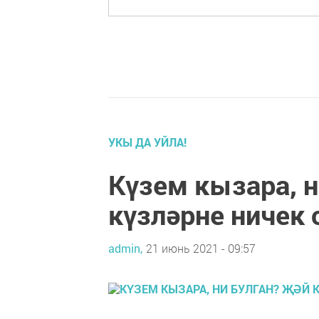
УКЫ ДА УЙЛА!
Күзем кызара, н
күзләрне ничек 
admin,
21 июнь 2021 - 09:57