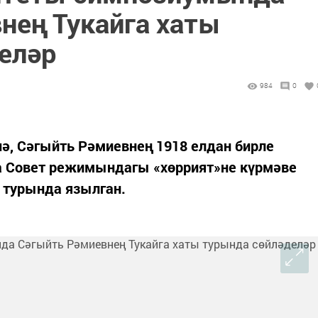
нең Тукайга хаты
еләр
984
0
ә, Сәгыйть Рәмиевнең 1918 елдан бирле
а Совет режимындагы «хөррият»не күрмәве
 турында язылган.