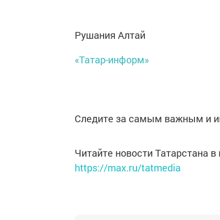
Рушания Алтай
«Татар-информ»
Следите за самым важным и 
Читайте новости Татарстана 
https://max.ru/tatmedia