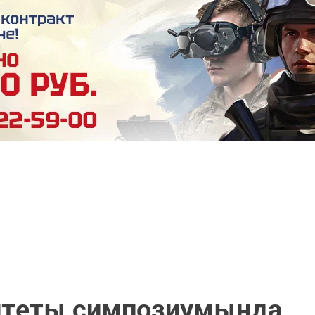
итеты симпозиумында