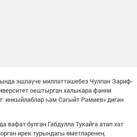
тында эшләүче милләттәшебез Чулпан Зариф-
ниверситет оештырган халыкара фәнни
т: инкыйлаблар һәм Сәгыйт Рәмиев» дигән
а вафат булган Габдулла Тукайга атап хат
 корган ирек турындагы өметләренең