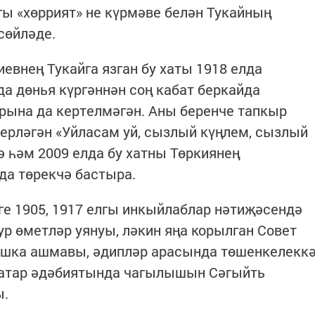
ы «хөррият» не күрмәве белән Тукайның
сөйләде.
евнең Тукайга язган бу хаты 1918 елда
да дөнья күргәннән соң кабат беркайда
рына да кертелмәгән. Аны беренче тапкыр
зерләгән «Уйласам уй, сызлый күңлем, сызлый
ә һәм 2009 елда бу хатны Төркиянең
нда төрекчә бастыра.
е 1905, 1917 елгы инкыйлаблар нәтиҗәсендә
ур өметләр уянуы, ләкин яңа корылган Совет
шка ашмавы, әдипләр арасында төшенкелекк
татар әдәбиятында чагылышын Сәгыйть
ы.