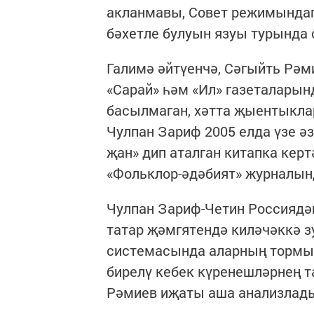
акланмавы, Совет режимындаг
бәхетле булуын язуы турында 
Галимә әйтүенчә, Сәгыйть Рәми
«Сарай» һәм «Ил» газеталарын
басылмаган, хәтта җыентыкла
Чулпан Зариф 2005 елда үзе ә
җан» дип аталган китапка керт
«Фольклор-әдәбият» журналы
Чулпан Зариф-Четин Россиядәг
татар җәмгятендә киләчәккә з
системасында аларның тормы
бирелү кебек күренешләрнең 
Рәмиев иҗаты аша анализлад