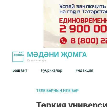
МӘДӘНИ ҖОМГА
Казан шәһәре
Баш бит
Рубрикалар
Редакция
ТЕЛЕ БАРНЫҢ ИЛЕ БАР
Төркия универс