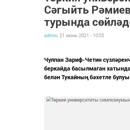
Сәгыйть Рәмиев
турында сөйләд
admin,
21 июнь 2021 - 10:55
Чулпан Зариф-Четин сүзләренч
беркайда басылмаган хатынд
белән Тукайның бәхетле булуы