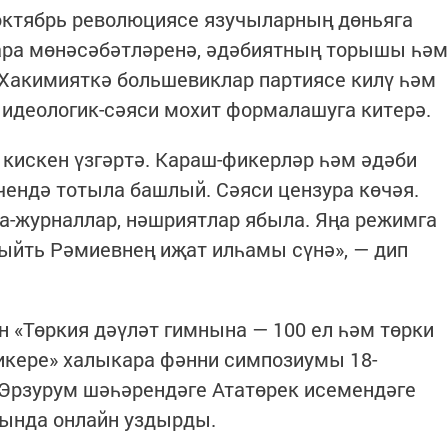
 октябрь революциясе язучыларның дөньяга
ара мөнәсәбәтләренә, әдәбиятның торышы һәм
 Хакимияткә большевиклар партиясе килү һәм
 идеологик-сәяси мохит формалашуга китерә.
 кискен үзгәртә. Караш-фикерләр һәм әдәби
чендә тотыла башлый. Сәяси цензура көчәя.
а-журналлар, нәшриятлар ябыла. Яңа режимга
ыйть Рәмиевнең иҗат илһамы сүнә», — дип
 «Төркия дәүләт гимнына — 100 ел һәм төрки
икере» халыкара фәнни симпозиумы 18-
 Эрзурум шәһәрендәге Ататөрек исемендәге
сында онлайн уздырды.