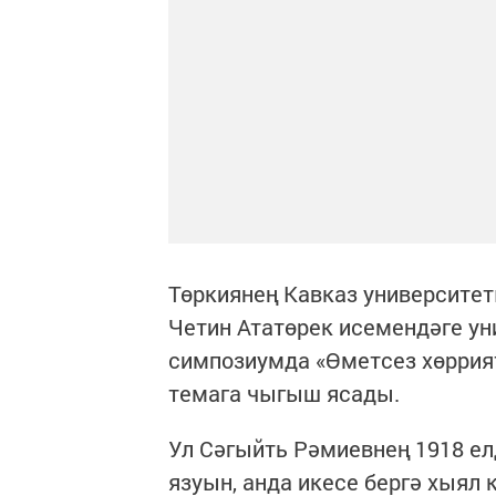
Төркиянең Кавказ университе
Четин Ататөрек исемендәге у
симпозиумда «Өметсез хөррия
темага чыгыш ясады.
Ул Сәгыйть Рәмиевнең 1918 елд
язуын, анда икесе бергә хыял