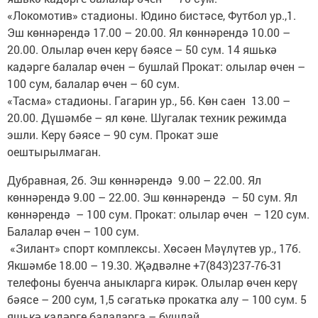
«Локомотив» стадионы. Юдино бистәсе, Футбол ур.,1.
Эш көннәрендә 17.00 – 20.00. Ял көннәрендә 10.00 –
20.00. Олылар өчен керү бәясе – 50 сум. 14 яшькә
кадәрге балалар өчен – бушлай Прокат: олылар өчен –
100 сум, балалар өчен – 60 сум.
«Тасма» стадионы. Гагарин ур., 56. Көн саен 13.00 –
20.00. Дүшәмбе – ял көне. Шугалак техник режимда
эшли. Керү бәясе – 90 сум. Прокат эше
оештырылмаган.
Дубравная, 2б. Эш көннәрендә 9.00 – 22.00. Ял
көннәрендә 9.00 – 22.00. Эш көннәрендә – 50 сум. Ял
көннәрендә – 100 сум. Прокат: олылар өчен – 120 сум.
Балалар өчен – 100 сум.
«Зилант» спорт комплексы. Хөсәен Мәүлүтев ур., 17б.
Якшәмбе 18.00 – 19.30. Җәдвәлне +7(843)237-76-31
телефоны буенча аныкларга кирәк. Олылар өчен керү
бәясе – 200 сум, 1,5 сәгатькә прокатка алу – 100 сум. 5
яшькә кадәрге балаларга – бушлай.