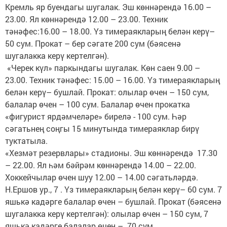
Кремль яр буендагы шугалак. Эш көннәрендә 16.00 –
23.00. Ял көннәрендә 12.00 – 23.00. Техник
тәнәфес:16.00 – 18.00. Үз тимераякларың белән керү–
50 сум. Прокат – бер сәгате 200 сум (бәясенә
шугалакка керү кертелгән).
«Черек күл» паркындагы шугалак. Көн саен 9.00 –
23.00. Техник тәнәфес: 15.00 – 16.00. Үз тимераякларың
белән керү– бушлай. Прокат: олылар өчен – 150 сум,
балалар өчен – 100 сум. Балалар өчен прокатка
«фигурист ярдәмчеләре» бирелә - 100 сум. Һәр
сәгатьнең соңгы 15 минутында тимераяклар бирү
туктатыла.
«Хезмәт резервлары» стадионы. Эш көннәрендә 17.30
– 22.00. Ял һәм бәйрәм көннәрендә 14.00 – 22.00.
Хоккейчылар өчен шуу 12.00 – 14.00 сәгатьләрдә.
Н.Ершов ур., 7 . Үз тимераякларың белән керү– 60 сум. 7
яшькә кадәрге балалар өчен – бушлай. Прокат (бәясенә
шугалакка керү кертелгән): олылар өчен – 150 сум, 7
яшькә кадәрге балалар өчен – 70 сум.