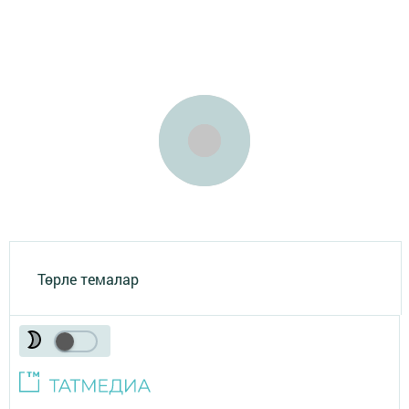
Төрле темалар