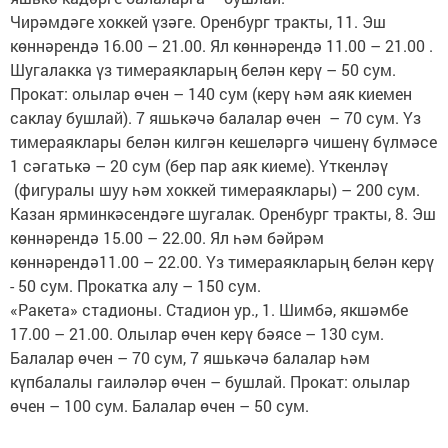
Чирәмдәге хоккей үзәге. Оренбург тракты, 11. Эш
көннәрендә 16.00 – 21.00. Ял көннәрендә 11.00 – 21.00 .
Шугалакка үз тимераякларың белән керү – 50 сум.
Прокат: олылар өчен – 140 сум (керү һәм аяк киемен
саклау бушлай). 7 яшькәчә балалар өчен – 70 сум. Үз
тимераяклары белән килгән кешеләргә чишенү бүлмәсе
1 сәгатькә – 20 сум (бер пар аяк киеме). Үткенләү
(фигуралы шуу һәм хоккей тимераяклары) – 200 сум.
Казан ярминкәсендәге шугалак. Оренбург тракты, 8. Эш
көннәрендә 15.00 – 22.00. Ял һәм бәйрәм
көннәрендә11.00 – 22.00. Үз тимераякларың белән керү
- 50 сум. Прокатка алу – 150 сум.
«Ракета» стадионы. Стадион ур., 1. Шимбә, якшәмбе
17.00 – 21.00. Олылар өчен керү бәясе – 130 сум.
Балалар өчен – 70 сум, 7 яшькәчә балалар һәм
күпбалалы гаиләләр өчен – бушлай. Прокат: олылар
өчен – 100 сум. Балалар өчен – 50 сум.