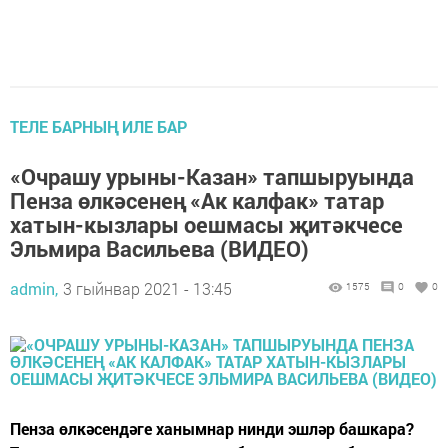
ТЕЛЕ БАРНЫҢ ИЛЕ БАР
«Очрашу урыны-Казан» тапшыруында
Пенза өлкәсенең «Ак калфак» татар
хатын-кызлары оешмасы җитәкчесе
Эльмира Васильева (ВИДЕО)
admin,
3 гыйнвар 2021 - 13:45
1575
0
0
Пенза өлкәсендәге ханымнар нинди эшләр башкара?