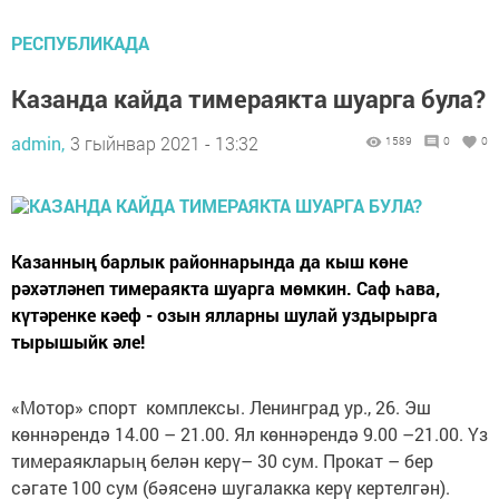
РЕСПУБЛИКАДА
Казанда кайда тимераякта шуарга була?
admin,
3 гыйнвар 2021 - 13:32
1589
0
0
Казанның барлык районнарында да кыш көне
рәхәтләнеп тимераякта шуарга мөмкин. Саф һава,
күтәренке кәеф - озын ялларны шулай уздырырга
тырышыйк әле!
«Мотор» спорт комплексы. Ленинград ур., 26. Эш
көннәрендә 14.00 – 21.00. Ял көннәрендә 9.00 –21.00. Үз
тимераякларың белән керү– 30 сум. Прокат – бер
сәгате 100 сум (бәясенә шугалакка керү кертелгән).