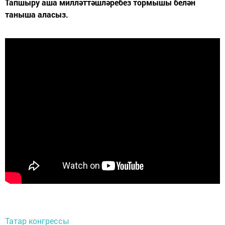
Тапшыру аша милләттәшләребез тормышы белән
таныша аласыз.
Татар конгрессы