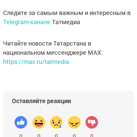
Следите за самым важным и интересным в
Telegram-канале
Татмедиа
Читайте новости Татарстана в
национальном мессенджере MАХ:
https://max.ru/tatmedia
Оставляйте реакции
0
0
0
0
0