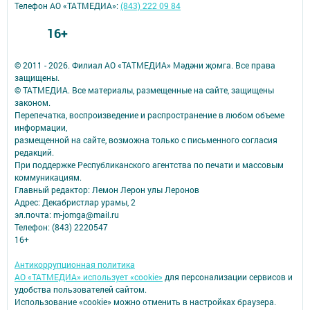
Телефон АО «ТАТМЕДИА»:
(843) 222 09 84
16+
© 2011 - 2026. Филиал АО «ТАТМЕДИА» Мәдәни җомга. Все права
защищены.
© ТАТМЕДИА. Все материалы, размещенные на сайте, защищены
законом.
Перепечатка, воспроизведение и распространение в любом объеме
информации,
размещенной на сайте, возможна только с письменного согласия
редакций.
При поддержке Республиканского агентства по печати и массовым
коммуникациям.
Главный редактор: Лемон Лерон улы Леронов
Адрес: Декабристлар урамы, 2
эл.почта: m-jomga@mail.ru
Телефон: (843) 2220547
16+
Антикоррупционная политика
АО «ТАТМЕДИА» использует «cookie»
для персонализации сервисов и
удобства пользователей сайтом.
Использование «cookie» можно отменить в настройках браузера.