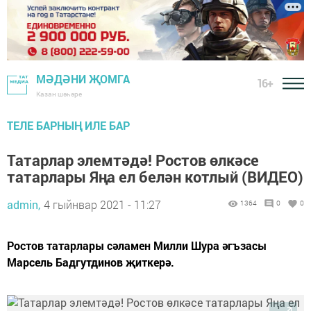
МӘДӘНИ ҖОМГА
16+
Казан шәһәре
ТЕЛЕ БАРНЫҢ ИЛЕ БАР
Татарлар элемтәдә! Ростов өлкәсе
татарлары Яңа ел белән котлый (ВИДЕО)
admin,
4 гыйнвар 2021 - 11:27
1364
0
0
Ростов татарлары сәламен Милли Шура әгъзасы
Марсель Бадгутдинов җиткерә.