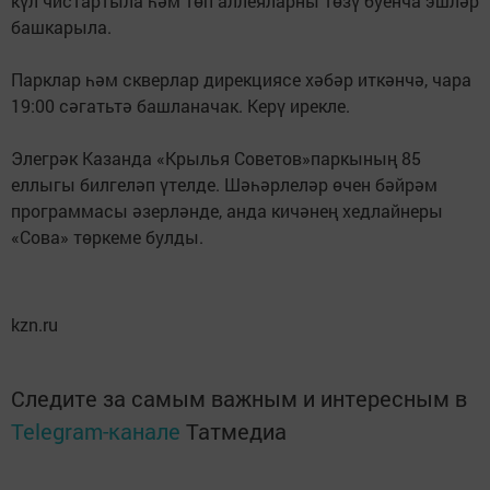
күл чистартыла һәм төп аллеяларны төзү буенча эшләр
башкарыла.
Парклар һәм скверлар дирекциясе хәбәр иткәнчә, чара
19:00 сәгатьтә башланачак. Керү ирекле.
Элегрәк Казанда «Крылья Советов»паркының 85
еллыгы билгеләп үтелде. Шәһәрлеләр өчен бәйрәм
программасы әзерләнде, анда кичәнең хедлайнеры
«Сова» төркеме булды.
kzn.ru
Следите за самым важным и интересным в
Telegram-канале
Татмедиа