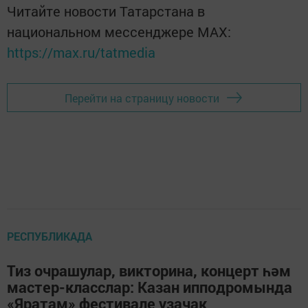
Читайте новости Татарстана в
национальном мессенджере MАХ:
https://max.ru/tatmedia
Перейти на страницу новости
РЕСПУБЛИКАДА
Тиз очрашулар, викторина, концерт һәм
мастер-класслар: Казан ипподромында
«Яратам» фестивале узачак