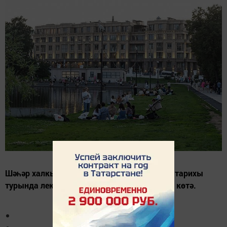
Шәһәр халкын һәм кунакларын территория тарихы
турында лекция һәм махсус кунак чыгышы көтә.