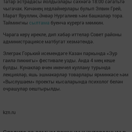
Татар эстрадасы йолдызлары сәхнәгә 18:00 сәгатьтә
чыгачак. Кичәнең хедлайнерлары булып Элвин Грей,
Марат Яруллин, Әнвәр Нургалиев һәм башкалар тора.
Таймингны
сылтама
буенча күрергә мөмкин.
Чарага керү ирекле, дип хәбәр иттеләр Совет районы
администрациясе матбугат хезмәтендә.
Элегрәк Горький исемендәге Казан паркында «Зур
гаилә пикнигы» фестивале узды. Анда 4 мең кеше
булды. Кунаклар өчен икенчел куллану турында
лекцияләр, яшь эшмәкәрләр товарлары ярминкәсе һәм
«Выслушаем» проекты кысаларында психолог белән
очрашулар оештырылды.
kzn.ru