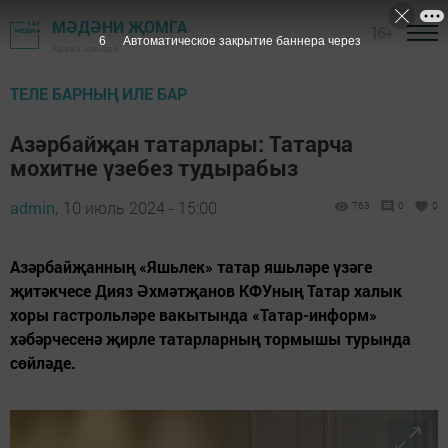
МӘДӘНИ ҖОМГА
16+
4
Автоматическое закрытие баннера через
Казан шәһәре
ТЕЛЕ БАРНЫҢ ИЛЕ БАР
Азәрбайҗан татарлары: Татарча
мохитне үзебез тудырабыз
admin,
10 июль 2024 - 15:00
763
0
0
Азәрбайҗанның «Яшьлек» татар яшьләре үзәге
җитәкчесе Дияз Әхмәтҗанов КФУның Татар халык
хоры гастрольләре вакытында «Татар-информ»
хәбәрчесенә җирле татарларның тормышы турында
сөйләде.