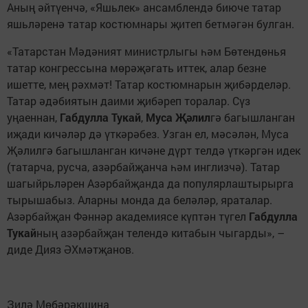
Аның әйтүенчә, «Яшьлек» ансамблендә биюче татар
яшьләренә татар костюмнары җитеп бетмәгән булган.
«Татарстан Мәдәният министрлыгы һәм Бөтендөнья
татар конгрессына мөрәҗәгать иттек, алар безне
ишетте, мең рәхмәт! Татар костюмнарын җибәрделәр.
Татар әдәбиятын даими җибәреп торалар. Сүз
уңаеннан,
Габдулла Тукай
,
Муса Җәлил
гә багышланган
иҗади кичәләр дә үткәрәбез. Узган ел, мәсәлән, Муса
Җәлилгә багышланган кичәне дүрт телдә үткәргән идек
(татарча, русча, азәрбайҗанча һәм инглизчә). Татар
шагыйрьләрен Азәрбайҗанда да популярлаштырырга
тырышабыз. Аларны монда да беләләр, яраталар.
Азәрбайҗан Фәннәр академиясе күптән түгел
Габдулла
Тукай
ның азәрбайҗан телендә китабын чыгарды», –
диде Дияз ӘХмәтҗанов.
Зилә Мөбәрәкшина