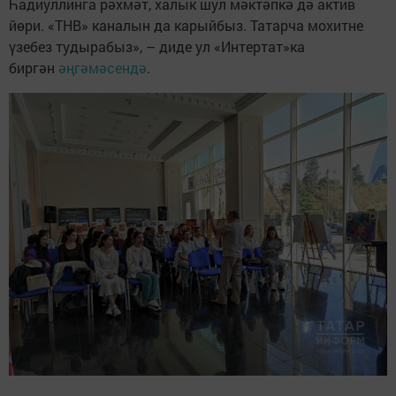
Һадиуллинга рәхмәт, халык шул мәктәпкә дә актив
йөри. «ТНВ» каналын да карыйбыз. Татарча мохитне
үзебез тудырабыз», – диде ул «Интертат»ка
биргән
әңгәмәсендә
.