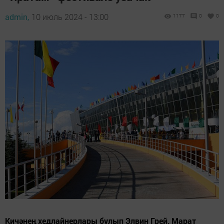
admin,
10 июль 2024 - 13:00
1177
0
0
Кичәнең хедлайнерлары булып Элвин Грей, Марат