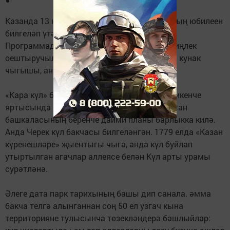
Казанда 13 нче июльдә «Черек күл» паркының юбилеен
билгеләп үтәчәкләр, аңа быел 245 ел тула.
Программада: тарихи лекция, иҗтимагый киңлек
оештыручыларыннан акцияләр һәм махсус кунак
чыгышы, аның исеме соңрак ачыкланачак.
«Кара күл» беренче тапкыр XVIII гасырның икенче
яртысында искә алына, ул вакытта Татарстан
башкаласының беренче даими планы барлыкка килә.
Анда Черек күл бакчасы билгеләнгән. 1779 елда «Казан
күренешләре» җыентыгы чыга, анда күл буйлап
утыртылган агачлар аллеясе белән Күл арты урамы
сурәтләнә.
Әлеге дата парк тарихының башы дип санала. әмма
бакча телгә алынганнан соң 50 ел узгач кына
территорияне тулысынча төзекләндерә башлыйлар: