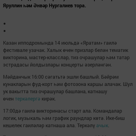
Яруллин һәм Әнвәр Нургалиев тора.
Казан ипподромында 14 июльдә «Яратам» гаилә
фестивале узачак. Халык өчен призлар белән тематик
викторина, мастер-класслар, тиз очрашулар һәм татар
эстрадасы йолдызлары концерты әзерләнгән.
Мәйданчык 16:00 сәгатьтә эшли башлый. Бәйрәм
кунакларын фуд-корт һәм фотозона каршы алачак. Шул
ук вакытта тиз очрашулар башлана, катнашу
өчен
теркәлергә
кирәк.
17:00дә гаилә викторинасы старт ала. Командалар
логик, музыкаль һәм график раундлар көтә. Ике-биш
кешелек гаиләләр катнаша ала. Теркәлү
ачык
.