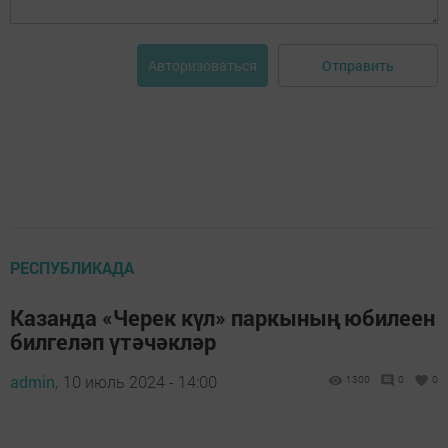
Отправить
Авторизоваться
РЕСПУБЛИКАДА
Казанда «Черек күл» паркының юбилеен
билгеләп үтәчәкләр
admin,
10 июль 2024 - 14:00
1300
0
0