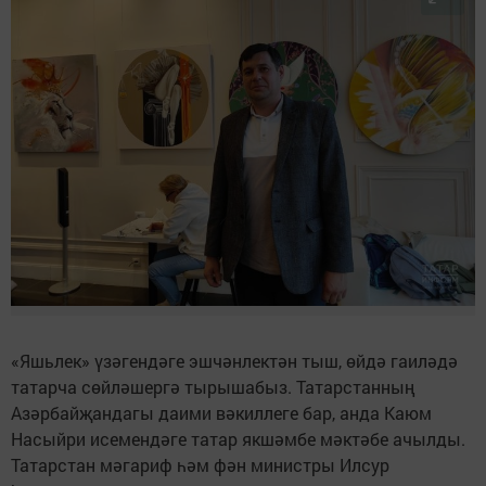
«Яшьлек» үзәгендәге эшчәнлектән тыш, өйдә гаиләдә
татарча сөйләшергә тырышабыз. Татарстанның
Азәрбайҗандагы даими вәкиллеге бар, анда Каюм
Насыйри исемендәге татар якшәмбе мәктәбе ачылды.
Татарстан мәгариф һәм фән министры Илсур