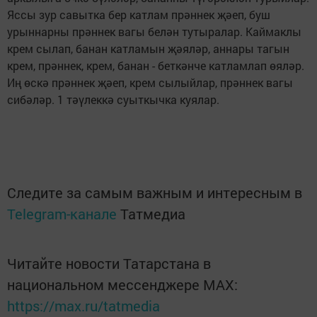
Яссы зур савытка бер катлам прәннек җәеп, буш
урыннарны прәннек вагы белән тутыралар. Каймаклы
крем сылап, банан катламын җәяләр, аннары тагын
крем, прәннек, крем, банан - беткәнче катламлап өяләр.
Иң өскә прәннек җәеп, крем сылыйлар, прәннек вагы
сибәләр. 1 тәүлеккә суыткычка куялар.
Следите за самым важным и интересным в
Telegram-канале
Татмедиа
Читайте новости Татарстана в
национальном мессенджере MАХ:
https://max.ru/tatmedia