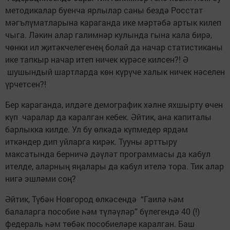
методикалар буенча ярлылар саны бездә Росстат
мәгълүматларына караганда ике мәртәбә артык килеп
чыга. Ләкин алар галимнәр кулында гына кала бирә,
чөнки ил җитәкчелегенең болай да начар статистиканы
ике тапкыр начар итеп ничек күрәсе килсен?! Ә
шушындый шартларда көн күрүче халык ничек нәселен
үрчетсен?!
Бер караганда, илдәге демографик хәлне яхшырту өчен
күп чаралар да каралган кебек. Әйтик, ана капиталы
барлыкка килде. Ул бу өлкәдә күпмедер ярдәм
иткәндер дип уйларга кирәк. Тууны арттыру
максатында берничә дәүләт программасы да кабул
ителде, аларның яңалары да кабул ителә тора. Тик алар
нигә эшләми соң?
Әйтик, Түбән Новгород өлкәсендә “Гаилә һәм
балаларга пособие һәм түләүләр” бүлегендә 40 (!)
федераль һәм төбәк пособиеләре каралган. Баш