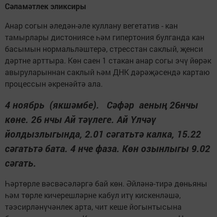
Сәламәтлек эликсиры
Анар согын әледән-әле куллану вегетатив - кан
тамырлары дистониясе һәм гипертония булганда кан
басымын нормальләштерә, стресстан саклый, җенси
дәртне арттыра. Көн саен 1 стакан анар согы эчү йөрәк
авыруларыннан саклый һәм ДНК дәрәҗәсендә картаю
процессын әкренәйтә ала.
4 ноябрь (якшәмбе). Сәфәр аеның ­26нчы
көне. 26 нчы Ай тәүлеге. Ай Үлчәү
йолдызлыгында, 2.01 сәгатьтә калка, 15.22
сәгатьтә бата. 4 нче фаза. Көн озынлыгы 9.02
сәгать.
Һәртөрле вәсвәсәләргә бай көн. Әйләнә-тирә дөньяны
һәм төрле кичереш­ләрне кабул итү кискенләшә,
тәэсирләнүчәнлек арта, чит кеше йогынтысына