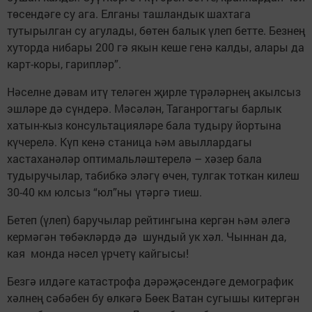
төсендәге су ага. Елганы ташландык шахтага
тутырылган су агулады, бөтен балык үлеп бетте. Безнең
хуторда нибары 200 гә якын кеше генә калды, алары да
карт-коры, гарипләр”.
Нәселне дәвам итү теләген җирле түрәләрнең акылсыз
эшләре дә сүндерә. Мәсәлән, Таганрогтагы барлык
хатын-кыз консультацияләре бала тудыру йортына
күчерелә. Күп кенә станица һәм авыллардагы
хастаханәләр оптимальләштерелә – хәзер бала
тудыручылар, табибкә эләгү өчен, тулгак тоткан килеш
30-40 км юлсыз “юл”ны үтәргә тиеш.
Бетеп (үлеп) баручылар рейтингына кергән һәм әлегә
кермәгән төбәкләрдә дә шундый ук хәл. Чыннан да,
кая монда нәсел үрчетү кайгысы!
Безгә илдәге катастрофа дәрә­җә­сендәге демографик
хәлнең сәбәбен бу өлкәгә Бөек Ватан сугышы китергән