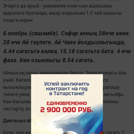
Эчәргә дә ярый - уникеилле эчәк һәм ашказаны
җәрәхәте булганда, ашар алдыннан 1-2 чәй кашыгы
эчәргә кирәк.
6 ноябрь (сишәмбе). Сәфәр аеның 28нче көне.
28 нче Ай тәүлеге. Ай Чаян йолдызлыгында,
4.44 сәгатьтә калка, 15.18 сәгатьтә бата. 4 нче
фаза. Көн озынлыгы 8.54 сәгать.
Айның иң яхшы көннәреннән берсе. Энергетикасы бик
уңай. Көтелмәгән очрашулар берсеннән-берсе
кызыклырак булачак. Хисләр тернәкләнә, аралашу
теләге уяна. Сизү әгъзалары, аеруча күзләр зәгыйфь.
Кан басымын контрольдә тоту зарур. Организмны
чистарту, ач тору уңай нәтиҗә бирә.
Диетасыз ябыгып буламы?
Була, дип раслый халык медицинасы. Кичке сәгать 7