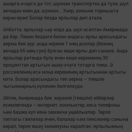
ашарга-эчәргә дә тот, шуннан транспортка да түлә, шул
акчадан киен дә, шуннан... Хәер, азмыни тормышта
кирәк-ярак! Болар бездә ярлылар дип атала.
Әлбәттә, ярлылар һәр илдә дә, шул исәптән Америкада
да бар. Ләкин бездәге белән андагы ярлы арасындагы
аерма бик зур: анда кереме 1 мең доллар (безнең
акчада 65 мең сум) булган кеше ярлы дип санала. Анда
ярлылар рәтендә булу өчен кеше кеременең 30
проценттан артыгын ашау-эчүгә тотарга тиеш. Ә
россияленең исә моңа кеременең яртысыннан артыгы
китә. Болар арасындагы төп аерма – тиешле
чыгымнарның күләмен билгеләүдә.
Әйтик, Америкада бик кирәкле (тиешле) әйберләр
исемлегендә – интернет, компьютер, кесә телефоны
һәм башка күп кенә заманча уңайлыклар. Төрле
типтагы гаиләләр өчен, балалар һәм пенсионер санына
карап, төрле яшәү минимумы каралган: ярлылыкның