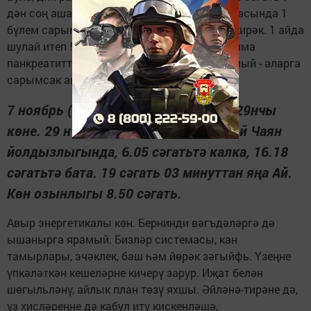
дән соң ашарга ярамый. Кичке 7 белән 8 арасында 1
бүлем сарымсак ашап, 300 г кефир эчәргә кирәк. 1 айда
шулай итеп 5 килограммга ябыгып була. Әмма
панкреатиттан интекәннәр болай ябыга алмый - аларга
сарымсак ашарга ярамый.
7 ноябрь (чәршәмбе). Сәфәр аеның 29нчы
көне. 29 нчы, 1 нче Ай тәүлекләре. Ай Чаян
йолдызлыгында, 6.05 сәгатьтә калка, 16.18
сәгатьтә бата. 19 сәгать 03 минуттан яңа Ай.
Көн озынлыгы 8.50 сәгать.
Авыр энергетикалы көн. Бернинди вәгъ­дәләргә дә
ышанырга ярамый. Бизләр системасы, кан
тамырлары, эчәклек, баш һәм йөрәк зәгыйфь. Үзеңне
үпкәләткән кешеләрне кичерү зарур. Иҗат белән
шөгыльләнү, айлык план төзү яхшы. Әйләнә-тирәне дә,
үз хисләреңне дә кабул итү кискенләшә,