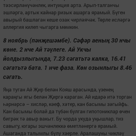
тәэсирләнүчәнлек, интуиция арта. Арып-талганчы
эшләргә, артык кайнар ризык ашарга ярамый. Бүген
авырый башлаган кеше озак чирләячәк. Төрле исләргә
аллергия килеп чыгарга мөмкин.
8 ноябрь (пәнҗешәмбе). Сәфәр аеның 30 нчы
көне. 2 нче Ай тәүлеге. Ай Укчы
йолдызлыгында, 7.23 сәгатьтә калка, 16.41
сәгатьтә бата. 1 нче фаза. Көн озынлыгы 8.46
сәгать.
Яңа туган Ай Җир белән Кояш арасында, үзенең
караңгы ягы белән Җиргә караган. Ай идарә итә торган
һәрнәрсә – хисләр, кәеф, хәтер, кан басымы зәгыйфь.
Кан басымы болай да түбән булган гипотониклар өчен
бигрәк тә авыр вакыт. Бу чорда укуда уңышлар, тиз
савыгу, югары эшчәнлеккә өметләнергә ярамый.
Ашаганда талымлы булу хәерле. Аралашуны чикләү