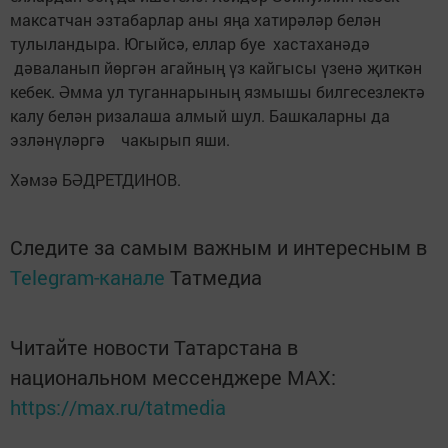
максатчан эзтабарлар аны яңа хатирәләр белән
тулыландыра. Югыйсә, еллар буе хастаханәдә
дәваланып йөргән агайның үз кайгысы үзенә җиткән
кебек. Әмма ул туганнарының язмышы билгесезлектә
калу белән ризалаша алмый шул. Башкаларны да
эзләнүләргә чакырып яши.
Хәмзә БӘДРЕТДИНОВ.
Следите за самым важным и интересным в
Telegram-канале
Татмедиа
Читайте новости Татарстана в
национальном мессенджере MАХ:
https://max.ru/tatmedia