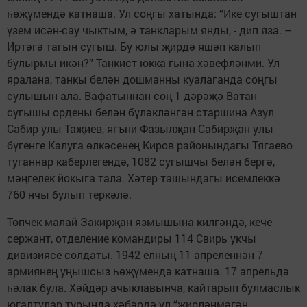
һөҗүмендә катнаша. Ул соңгы хатында: “Ике сугыштан
үзем исән-сау чыктым, ә танкларым янды, - дип яза. –
Иртәгә тагын сугыш. Бу юлы җирдә яшәп калып
булырмы икән?” Танкист юкка гына хәвефләнми. Ул
яралана, танкы белән дошманны куалаганда соңгы
сулышын ала. Вафатыннан соң 1 дәрәҗә Ватан
сугышы ордены белән бүләкләнгән старшина Азул
Сабир улы Таҗиев, ягъни Фазылҗан Сабирҗан улы
бүгенге Калуга өлкәсенең Киров районындагы Тягаево
туганнар каберлегендә, 1082 сугышчы белән бергә,
мәңгелек йокыга тала. Хәтер ташындагы исемлеккә
760 нчы булып теркәлә.
Төпчек малай Закирҗан язмышына килгәндә, кече
сержант, отделение командиры 114 Свирь укчы
дивизиясе солдаты. 1942 елның 11 апреленнән 7
армиянең уңышсыз һөҗүмендә катнаша. 17 апрельдә
һәлак була. Хәйдәр ачыклавынча, кайтарып булмаслык
югалтулар турында хәбәрдә ул “җирләнмәгән,