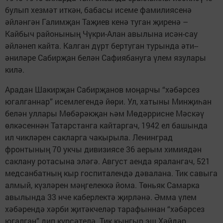
булып хезмәт иткән, бабасы исеме фамилиясенә
әйләнгән Галимҗан Таҗиев кенә туган җиренә –
Кайбыч районының Чүкри-­Алан авылына исән-сау
әйләнеп кайта. Калган дүрт бертуган турында әти-­
әниләре Сабирҗан белән Сафиябануга үлем язулары
килә.
Арадан Шакирҗан Сабирҗанов моңарчы “хәбәрсез
югалганнар” исемлегендә йөри. Ул, хатыны Минҗиһан
белән уллары Мөбәрәкҗан һәм Мөдәррисне Мәскәү
өлкәсеннән Татарстанга кайтаргач, 1942 ел башында
ил чикләрен сакларга чакырыла. Ленинград
фронтының 70 укчы дивизиясе 36 аерым химиядән
саклану ротасына эләгә. Август аенда яралангач, 521
медсанбатның кыр госпиталендә дәвалана. Тик савыга
алмый, күзләрен мәңгелеккә йома. Төньяк Самарка
авылында 33 нче каберлектә җирләнә. Әмма үлем
хәбәрендә хәрби җитәкчеләр тарафыннан “хәбәрсез
югалган” дип күрсәтелә. Тик кыңгыр эш Хәйдәр