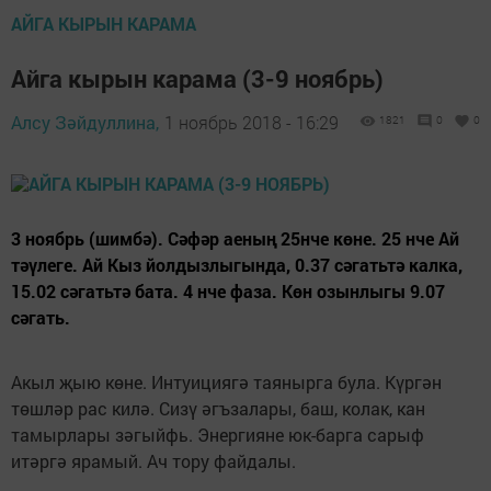
АЙГА КЫРЫН КАРАМА
Айга кырын карама (3-9 ноябрь)
Алсу Зәйдуллина,
1 ноябрь 2018 - 16:29
1821
0
0
3 ноябрь (шимбә). Сәфәр аеның 25нче көне. 25 нче Ай
тәүлеге. Ай Кыз йолдызлыгында, 0.37 сәгатьтә калка,
15.02 сәгатьтә бата. 4 нче фаза. Көн озынлыгы 9.07
сәгать.
Акыл җыю көне. Интуициягә таяныр­га була. Күргән
төшләр рас килә. Сизү әгъзалары, баш, колак, кан
тамырлары зәгыйфь. Энергияне юк-барга сарыф
итәргә ярамый. Ач тору файдалы.