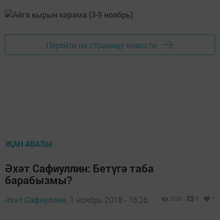
Перейти на страницу новости
ҖАН АВАЗЫ
Әхәт Сафиуллин: Бетүгә таба
барабызмы?
Әхәт Сафиуллин,
1 ноябрь 2018 - 16:26
2220
0
1