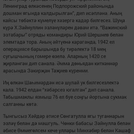
Ленинград өлкәсенең Подпорожский районында
дошман ягында калдырылган”, дип исәпләнә. Аның
кайсы төбәктә күмелүе хәзергә кадәр билгесез. Шуңа
күрә Х.Зәйнуллин эзләнүләрен дәвам итә. “Важинский
эзтабары” отряды командиры Юрий Шершнев белән
элемтәдә тора. Аның әйтүенә караганда, 1942 ел
операциясе барышында бу тирәлектә 18 мең
сугышчының гомере өзелә. Аларның 1420 се
җирләнгән дип санала. Әмма дөньядан киткәннәр
арасында Закирҗан Таҗиев күренми.
Иң өлкән Шаһимәрдән исә шулай ук билгесезлектә
кала. 1942 елдан “хәбәрсез югалган” дип санала.
Табышмаклы язмыш 76 ел буе соңгы йортына сукмак
салганны көтә.
Тынгысыз Хәйдәр әтисе Сөнгатулла ягы туганнарын
эзләү белән дә мәшгуль. Чөнки бабасы Зәйнулла белән
әбисе Өммегөлсем кече уллары Минхәбир белән Кашаф