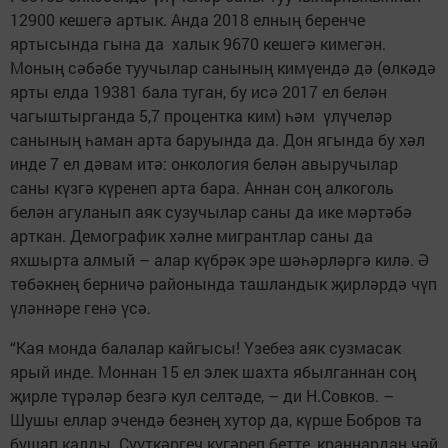
12900 кешегә артык. Анда 2018 елның беренче
яртысында гына да халык 9670 кешегә кимегән.
Моның сәбәбе туучылар санының кимүендә дә (өлкәдә
ярты елда 19381 бала туган, бу исә 2017 ел белән
чагыштырганда 5,7 процентка ким) һәм үлүчеләр
санының һаман арта баруында да. Дон ягында бу хәл
инде 7 ел дәвам итә: онкология белән авыручылар
саны күзгә күренеп арта бара. Аннан соң алкоголь
белән агуланып аяк сузучылар саны да ике мәртәбә
арткан. Демографик хәлне мигрантлар саны да
яхшырта алмый – алар күбрәк эре шәһәрләргә килә. Ә
төбәкнең берничә районында ташландык җирләрдә чүп
үләннәре генә үсә.
“Кая монда балалар кайгысы! Үзебез аяк сузмасак
ярый инде. Моннан 15 ел элек шахта ябылганнан соң
җирле түрәләр безгә кул селтәде, – ди Н.Совков. –
Шушы еллар эчендә безнең хутор да, күрше Бобров та
бушап калды. Суүткәргеч күгәреп бетте, краннардан чәй