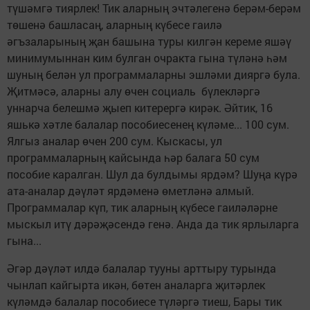
түшәмгә тиярлек! Тик аларның эчтәлегенә берәм-берәм
төшенә башласаң, аларның күбесе гаилә
әгъзаларының җан башына туры килгән кереме яшәү
минимумыннан ким булган очракта гына түләнә һәм
шуның белән ул программаларны эшләми дияргә була.
Җитмәсә, аларны алу өчен социаль бүлекләргә
уннарча белешмә җыеп китерергә кирәк. Әйтик, 16
яшькә хәтле балалар пособиесенең күләме... 100 сум.
Ялгыз аналар өчен 200 сум. Кыскасы, ул
программаларның кайсында һәр балага 50 сум
пособие каралган. Шул да булдымы ярдәм? Шуңа күрә
ата-аналар дәүләт ярдәменә өметләнә алмый.
Программалар күп, тик аларның күбесе гаиләләрне
мыскыл итү дәрәҗәсендә генә. Анда да тик ярлыларга
гына...
Әгәр дәүләт илдә балалар тууны арттыру турында
чынлап кайгырта икән, бөтен аналарга җитәрлек
күләмдә балалар пособиесе түләргә тиеш, Бары тик