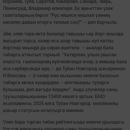
Воронеж, Тула, Саратов, Кемерово, Самара, Тверь,
Ленинград, Владимир өлкәләре. Бу җәһәттән үзәк
газеталарның берсе: “Рус кешесе нишләп үзенең
нәселен дәвам итәргә теләми соң?” – дип борчыла.
Әйе, элек тирә-якта балалар тавышы һәр йорт янында
яңгырап торса, хәзер исә алар тавышы күп катлы
йортлар янында да сирәк ишетелә – аналар бала
табарга атлыгып тормый. “Хәтерлим, улым укыган
класста гаиләләрнең күпчелегендә өчәр, ә икешәр бала
исә һәрберсендә иде, – ди Түбән Новгород шәһәреннән
И.Власова. – Ә хәзер мин кызымны икенче баласын
табарга көчкә күндердем – ипотекаңны түләргә
булышам, дип вәгъдә бирдем”. Анда үлүчеләр саны
туучыларныкыннан 13400 кешегә артык. БМО
исәпләвенчә, 2025 елга Түбән Новгород миллионлы
шәһәр статусын югалтырга мөмкин.
Үлеп бара торган төбәк рейтингында икенче урындагы
Рос­тов өлкәсендә үлүчеләр саны туучыларныкыннан