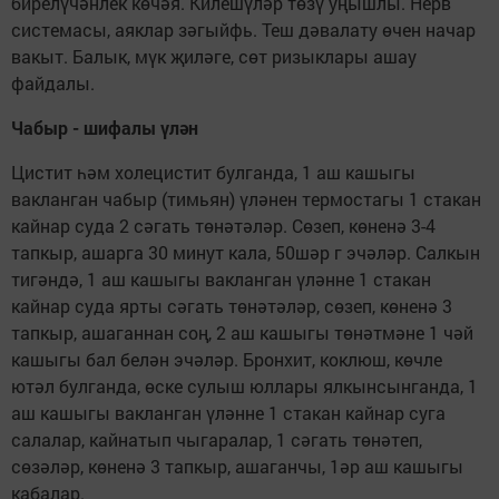
бирелүчәнлек көчәя. Килешүләр төзү уңышлы. Нерв
системасы, аяклар зәгыйфь. Теш дәвалату өчен начар
вакыт. Балык, мүк җиләге, сөт ризыклары ашау
файдалы.
Чабыр - шифалы үлән
Цистит һәм холецистит булганда, 1 аш кашыгы
вакланган чабыр (тимьян) үләнен термостагы 1 стакан
кайнар суда 2 сәгать төнәтәләр. Сөзеп, көненә 3-4
тапкыр, ашарга 30 минут кала, 50шәр г эчәләр. Салкын
тигәндә, 1 аш кашыгы вакланган үләнне 1 стакан
кайнар суда ярты сәгать төнәтәләр, сөзеп, көненә 3
тапкыр, ашаганнан соң, 2 аш кашыгы төнәтмәне 1 чәй
кашыгы бал белән эчәләр. Бронхит, коклюш, көчле
ютәл булганда, өске сулыш юллары ялкынсынганда, 1
аш кашыгы вакланган үләнне 1 стакан кайнар суга
салалар, кайнатып чыгаралар, 1 сәгать төнәтеп,
сөзәләр, көненә 3 тапкыр, ашаганчы, 1әр аш кашыгы
кабалар.