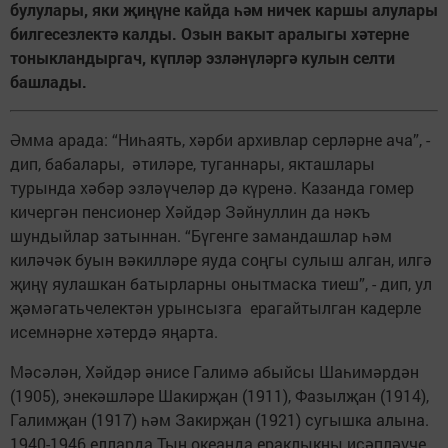
булулары, яки җиңүне кайда һәм ничек каршы алулары
билгесезлектә калды. Озын вакыт аралыгы хәтерне
тоныкландыр­гач, күпләр эзләнүләргә кулын селти
башлады.
Әмма арада: “Ниһаять, хәрби архивлар серләрне ача”, -
дип, бабалары, әтиләре, туганнары, якташлары
турында хәбәр эзләүчеләр дә күренә. Казанда гомер
кичергән пенсионер Хәйдәр Зәйнуллин да нәкъ
шундыйлар затыннан. “Бүгенге замандашлар һәм
киләчәк буын вәкилләре яуда соңгы сулыш алган, илгә
җиңү яулашкан батырларны онытмаска тиеш”, - дип, ул
җәмәгатьчелектән урынсызга ерагайтылган кадерле
исемнәрне хәтердә яңарта.
Мәсәлән, Хәйдәр әнисе Галимә абыйсы Шаһимәрдән
(1905), энекәшләре Шакирҗан (1911), Фазылҗан (1914),
Галимҗан (1917) һәм Закирҗан (1921) сугышка алына.
1940-1946 елларда Тын океанда ераклыкны исәпләүче