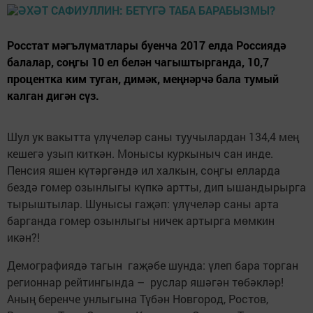
Росстат мәгълүматлары буенча 2017 елда Россиядә
балалар, соңгы 10 ел белән чагыштырганда, 10,7
процентка ким туган, димәк, меңнәрчә бала тумый
калган дигән сүз.
Шул ук вакытта үлүчеләр саны туучылардан 134,4 мең
кешегә узып киткән. Монысы куркыныч сан инде.
Пенсия яшен күтәргәндә ил халкын, соңгы елларда
бездә гомер озынлыгы күпкә артты, дип ышандырырга
тырыштылар. Шунысы гаҗәп: үлүчеләр саны арта
барганда гомер озынлыгы ничек артырга мөмкин
икән?!
Демографиядә тагын гаҗәбе шунда: үлеп бара торган
регионнар рейтингында – руслар яшәгән төбәкләр!
Аның беренче унлыгына Түбән Новгород, Ростов,