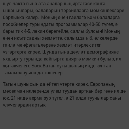
шул чакта гына ата-аналарның иртәгәсе көнгә
ышанычлары, балаларын тәрбияләргә мөмкинлекләре
барлыкка килер. Моның өчен гаиләгә һәм балаларга
пособиеләр турындагы программалар 40-50 түгел, ә
бары тик 4-5, ләкин берәгәйле, саллы булсын! Моның
өчен икътисадны хезмәттә, салымда һ.б. өлкәләрдә
гаилә мәнфәгатьләренә хезмәт итәрлек итеп
үзгәртергә кирәк. Шунда гына дәүләт демографияне
яхшырту турында кайгырта дияргә мөмкин булыр, ил
җитәкчелеге Бөек Ватан сугышының инде күптән
тәмамлануына да төшенер.
Тагын шунысын да әйтеп үтәргә кирәк. Европаның
мөселман илләрендә үлем туудан арткан бер генә ил дә
юк, 21 илдә аерма зур түгел, ә 21 илдә туучылар саны
үлүчеләрдән артык.