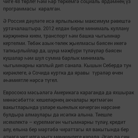
чиге 48 төрле! Һәм һәр төркемгә социаль ярдәмнең үз
программасы каралган.
Ә Россия дәүләте исә ярлылыкны максимум рәвештә
уртачалаштыра. 2012 елдан бирле минималь куллану
кәрҗиненә кием, транспорт һәм башка чыгымнар
кертелми. Төбәк азык-төлек җыелмасы бәясен икегә
тапкырлыйлар да, шуңа мәҗбүри түләүләр бәясен
кушалар һәм шул сумма барлык минималь
чыгымнарны каплый дип санала. Кышын Себердә тун
кирәклеге, ә Сочида куртка да яравы түрәләр өчен
әһәмиятле нәрсә түгел.
Евросоюз мәсьәләгә Америкага караганда да яхшырак
мөнәсәбәттә: кешеләрнең акчалары җитмәгән
вакытларында үзләре кыенлык кичергән нәрсәне
булдыра алмаулары да исәпкә алына. Тиешле
исемлектә – күрелмәгән чыгымнарны түләү, кредит
алу, елына бер мәртәбә чираттагы ял вакытында бер
атнага чит илгә чыгу мөмкинлеге карала. Әгәр дә син