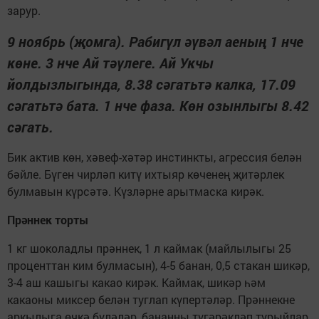
зарур.
9 ноябрь (җомга). Рабигүл әүвәл аеның 1 нче
көне. 3 нче Ай тәүлеге. Ай Укчы
йолдызлыгында, 8.38 сәгатьтә калка, 17.09
сәгатьтә бата. 1 нче фаза. Көн озынлыгы 8.42
сәгать.
Бик актив көн, хәвеф-хәтәр инстинкты, агрессия белән
бәйле. Бүген чирләп китү ихтыяр көченең җитәрлек
булмавын күрсәтә. Күзләрне арытмаска кирәк.
Прәннек торты
1 кг шоколадлы прәннек, 1 л каймак (майлылыгы 25
проценттан ким булмасын), 4-5 банан, 0,5 стакан шикәр,
3-4 аш кашыгы какао кирәк. Каймак, шикәр һәм
какаоны миксер белән туглап күпертәләр. Прәннекне
аркылыга өчкә бүләләр, бананны түгәрәкләп турыйлар.