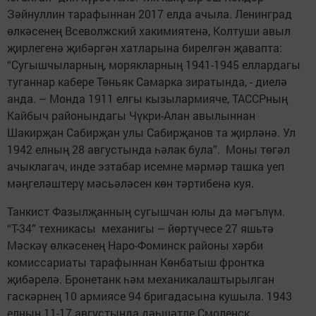
Зәйнуллин тарафыннан 2017 елда ачыла. Ленинград
өлкәсенең Всеволжский хакимиятенә, Колтуши авыл
җирлегенә җибәргән хатларына бирелгән җавапта:
“Сугышчыларның, морякларның 1941-1945 еллардагы
туганнар кабере Төньяк Самарка зиратында, - диелә
анда. – Монда 1911 елгы кызылармияче, ТАССРның
Кайбыч районындагы Чүкри-Алан авылыннан
Шакирҗан Сабирҗан улы Сабирҗанов та җирләнә. Ул
1942 елның 28 августында һәлак була”. Моны төгәл
ачыклагач, инде эзтабар исемне мәрмәр ташка уеп
мәңгеләштерү мәсьәләсен көн тәртибенә куя.
Танкист Фазылҗанның сугышчан юлы да мәгълүм.
“Т-34” техникасы механигы – йөртүчесе 27 яшьтә
Мәскәү өлкәсенең Наро-Фоминск районы хәрби
комиссариаты тарафыннан Көнбатыш фронтка
җибәрелә. Бронетанк һәм механикалаштырылган
гаскәрнең 10 армиясе 94 бригадасына кушыла. 1943
елның 11-17 августында дәһшәтле Смоленск