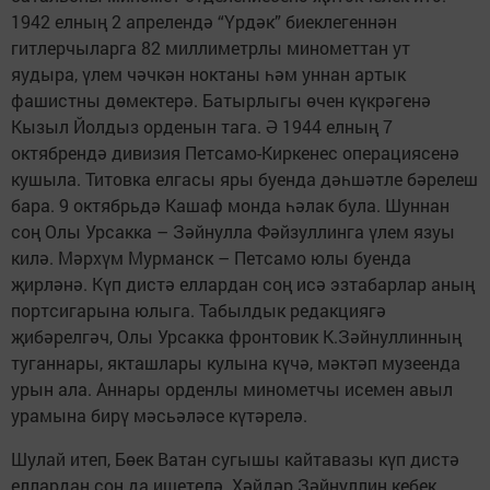
1942 елның 2 апрелендә “Үрдәк” биеклегеннән
гитлерчыларга 82 миллиметрлы минометтан ут
яудыра, үлем чәчкән ноктаны һәм уннан артык
фашистны дөмектерә. Батырлыгы өчен күкрәгенә
Кызыл Йолдыз орденын тага. Ә 1944 елның 7
октябрендә дивизия Петсамо-Киркенес операциясенә
кушыла. Титовка елгасы яры буенда дәһшәтле бәрелеш
бара. 9 октябрьдә Кашаф монда һәлак була. Шуннан
соң Олы Урсакка – Зәйнулла Фәйзуллинга үлем язуы
килә. Мәрхүм Мурманск – Петсамо юлы буенда
җирләнә. Күп дистә еллардан соң исә эзтабарлар аның
портсигарына юлыга. Табылдык редакциягә
җибәрелгәч, Олы Урсакка фронтовик К.Зәйнуллинның
туганнары, якташлары кулына күчә, мәктәп музеенда
урын ала. Аннары орденлы минометчы исемен авыл
урамына бирү мәсьәләсе күтәрелә.
Шулай итеп, Бөек Ватан сугышы кайтавазы күп дистә
еллардан соң да ишетелә. Хәйдәр Зәйнуллин кебек