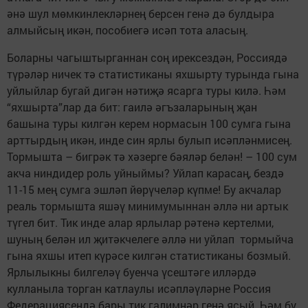
әнә шул мөмкинлекләрнең берсен генә дә булдыра
алмыйсың икән, пособиегә исәп тота аласың.
Боларны чагыштырганнан соң ирексездән, Россиядә
түрәләр ничек тә статистиканы яхшырту турында гына
уйлыйлар бугай дигән нәтиҗә ясарга туры килә. Һәм
“яхшырта”лар да бит: гаилә әгъзаларының җан
башына туры килгән керем нормасын 100 сумга гына
арттырдың икән, инде син ярлы булып исәпләнмисең.
Тормышта – бигрәк тә хәзерге бәяләр белән! – 100 сум
акча ниндидер роль уйныймы? Уйлап карасаң, бездә
11-15 мең сумга эшләп йөрүчеләр күпме! Бу акчалар
реаль тормышта яшәү минимумыннан әллә ни артык
түгел бит. Тик инде алар ярлылар рәтенә кертелми,
шуның белән ил җитәкчелеге әллә ни уйлап тормыйча
гына яхшы итеп күрәсе килгән статистиканы бозмый.
Ярлылыкны билгеләү буенча үсештәге илләрдә
кулланыла торган катлаулы исәпләүләрне Россия
Федерациясендә бары тик галимнәр генә ясый. Һәм бу