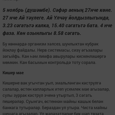
5 ноябрь (дүшәмбе). Сәфәр аеның 27нче көне.
27 нче Ай тәүлеге. Ай Үлчәү йолдызлыгында,
3.23 сәгатьтә калка, 15.40 сәгатьтә бата. 4 нче
фаза. Көн озынлыгы 8.58 сәгать.
Бу көннәрдә организм хәлсез, шунлыктан күбрәк
йоклау файдалы. Нерв системасы, сизү әгъзалары
зәгыйфь. Кан һәм лимфа авырулары кискенләшергә
мөмкин. Кан басымын контрольдә тоту сорала.
Кишер мае
Кишерне вак угычтан уып, эмальләнгән кәстрүлгә
салалар, өстен капларлык итеп үсемлек мае агызалар,
сулы зуррак кәстрүл эченә утыртып, 3 сәгать
пешерәләр. Суынгач, өстеннән майны кашык белән
банкага тутыралар. Бераздан ул утыра. Чиста майны
шешәгә агызалар. Ул җәрәхәтләрне бик шәп төзәтә.