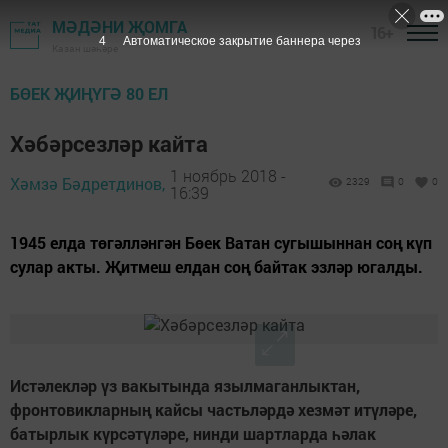
МӘДӘНИ ҖОМГА
16+
3
Автоматическое закрытие баннера через
Казан шәһәре
БӨЕК ҖИҢҮГӘ 80 ЕЛ
Хәбәрсезләр кайта
1 ноябрь 2018 -
Хәмзә Бәдретдинов,
2329
0
0
16:39
1945 елда төгәлләнгән Бөек Ватан сугышыннан соң күп
сулар акты. Җитмеш елдан соң байтак эзләр югалды.
Истәлекләр үз вакытында язылмаганлыктан,
фронтовикларның кайсы частьләрдә хезмәт итүләре,
батырлык күрсәтүләре, нинди шартларда һәлак