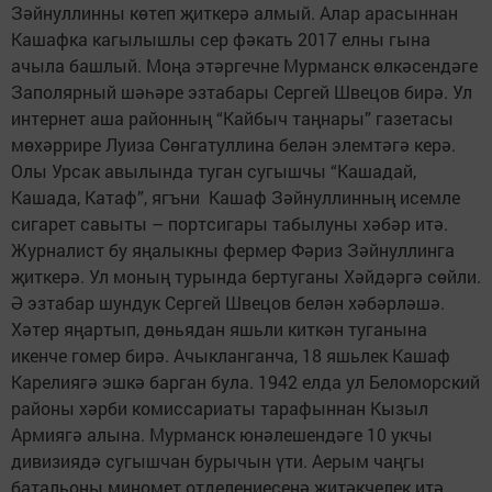
Зәйнуллинны көтеп җиткерә алмый. Алар арасыннан
Кашафка кагылышлы сер фәкать 2017 елны гына
ачыла башлый. Моңа этәргечне Мурманск өлкәсендәге
Заполярный шәһәре эзтабары Сергей Швецов бирә. Ул
интернет аша районның “Кайбыч таңнары” газетасы
мөхәррире Луиза Сөнгатуллина белән элемтәгә керә.
Олы Урсак авылында туган сугышчы “Кашадай,
Кашада, Катаф”, ягъни Кашаф Зәйнуллинның исемле
сигарет савыты – портсигары табылуны хәбәр итә.
Журналист бу яңалыкны фермер Фәриз Зәйнуллинга
җиткерә. Ул моның турында бертуганы Хәйдәргә сөйли.
Ә эзтабар шундук Сергей Швецов белән хәбәрләшә.
Хәтер яңартып, дөньядан яшьли киткән туганына
икенче гомер бирә. Ачыкланганча, 18 яшьлек Кашаф
Карелиягә эшкә барган була. 1942 елда ул Беломорский
районы хәрби комиссариаты тарафыннан Кызыл
Армиягә алына. Мурманск юнәлешендәге 10 укчы
дивизиядә сугышчан бурычын үти. Аерым чаңгы
батальоны миномет отделениесенә җитәкчелек итә.