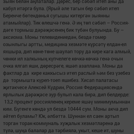
зыян белән аңлаталар. Дөрес, бер сәбәп итеп аны да
кабул итәргә була. (Ярый әле тагын бер сәбәп итеп
Беренче бөтендөнья сугышы китергән зыянны
атамыйлар). Тик өлешчә генә. Ә иң төп сәбәп – Россия­
дәге тормыш дәрәҗәсенең бик түбән булуында. Бу –
аксиома. Моны телевидениедән, бездә гомер
озынлыгы артты, медицина хезмәте күрсәтү елдан-ел
яхшыра, дип көне-төне шаулап тору да кире кага алмый,
чөнки ил халкының күпчелеге көчкә-көчкә генә очын
очка ялгап яши, дөресрәге, яшәп азаплана. Моны да
фактлар да кире каккысыз итеп раслый һәм без үзебез
дә тормышта күреп-тоеп яшибез. Хисап палатасы
җитәкчесе Алексей Кудрин, Россия Федерациясендә
ярлылык дәрәҗәсе зур булып кала бирә, дип белдерде:
13,2 процент россияленең кереме яшәү минимумыннан
ким. Бүгенге көндә ул бездә 10444 сум. Моны акча дип
әйтеп буламы? Юк, әлбәттә. Шуннан ел саен артып
торган торак-коммуналь хуҗалык хезмәтләренә дә
түлә, шуңа балалар да тәрбиялә, укыт, кеше ит, шуны