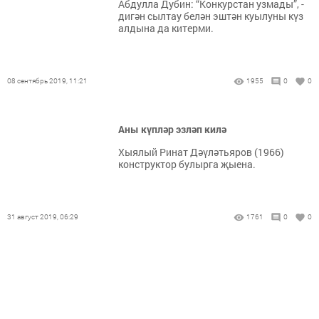
Абдулла Дубин: “Конкурстан узмады”, -
дигән сылтау белән эштән куылуны күз
алдына да китерми.
08 сентябрь 2019, 11:21
1955
0
0
Аны күпләр эзләп килә
Хыялый Ринат Дәүләтьяров (1966)
конструктор булырга җыена.
31 август 2019, 06:29
1761
0
0