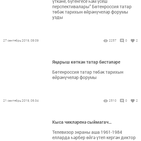
үткәне, бүгенгесе һәм үсеш
перспективалары” Бөтенроссия татар
төбәк тарихын өйрәнүчеләр форумы
узды
27 сентябрь 2019, 08:09
2257
0
2
Яңарыш көткән татар бистәләре
Бөтенроссия татар төбәк тарихын
өйрәнүчеләр форумы
21 сентябрь 2019, 06:34
2510
0
2
Кыса чикләренә сыймагач…
Телевизор экраны аша 1961-1984
елларда һәрбер өйгә үтеп кергән диктор