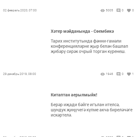
02 февраль 2020, 07:00
5005
0
0
Хәтер мәйданында - Сөембикә
Тарих институтында фәнни-гамәли
конференцияләрне җыр белән башлап
җибәрү сирәк очрый торган күренеш.
29 декабрь 2019, 08:00
1946
0
1
Китаптан аерылмыйк!
Берәр иҗади бәйге игълан ителсә,
шундук җиңүчегә күпме акча биреләчәге
искәртелә.