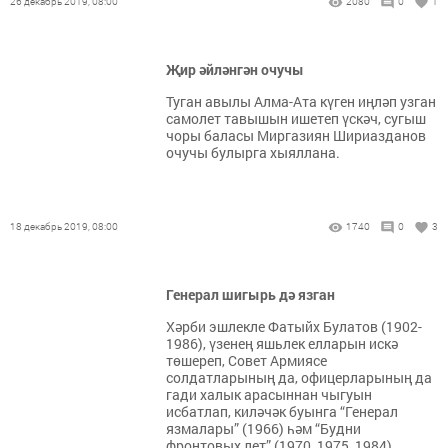
26 декабрь 2019, 08:00
2080
0
1
Җир әйләнгән очучы
Туган авылы Алма-Ата күген иңләп узган
самолет тавышын ишетеп үскәч, сугыш
чоры баласы Миргазиян Шириазданов
очучы булырга хыяллана.
18 декабрь 2019, 08:00
1740
0
3
Генерал шигырь дә язган
Хәрби эшлекле Фатыйх Булатов (1902-
1986), үзенең яшьлек елларын искә
төшереп, Совет Армиясе
солдатларының да, офицерларының да
гади халык арасыннан чыгуын
исбатлап, киләчәк буынга “Генерал
язмалары” (1966) һәм “Будни
фронтовых лет” (1970, 1975, 1984)