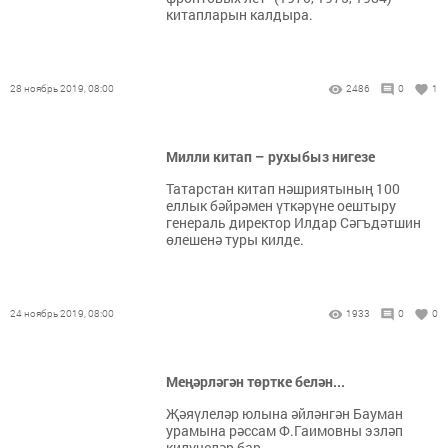
китапларын калдыра.
28 ноябрь 2019, 08:00
2486
0
1
Милли китап – рухыбыз нигезе
Татарстан китап нәшриятының 100
еллык бәйрәмен үткәрүне оештыру
генераль директор Илдар Сәгъдәтшин
өлешенә туры килде.
24 ноябрь 2019, 08:00
1933
0
0
Меңәрләгән төртке белән...
Җәяүлеләр юлына әйләнгән Бауман
урамына рәссам ­Ф.Гаимовны эзләп
килүчеләр бар.