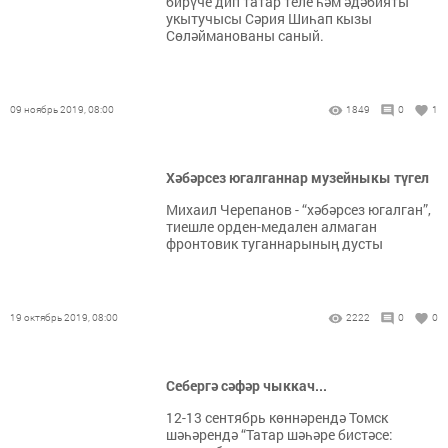
бирүче дип татар теле һәм әдәбияты
укытучысы Сәрия Шиһап кызы
Сөләйманованы саный.
09 ноябрь 2019, 08:00
1849
0
1
Хәбәрсез югалганнар музейныкы түгел
Михаил Черепанов - “хәбәрсез югалган”,
тиешле орден-медален алмаган
фронтовик туганнарының дусты
19 октябрь 2019, 08:00
2222
0
0
Себергә сәфәр чыккач...
12-13 сентябрь көннәрендә Томск
шәһәрендә “Татар шәһәре бистәсе: