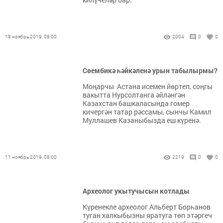
18 ноябрь 2019, 08:00
2004
0
0
Сөембикә һәйкәленә урын табылырмы?
Моңарчы Астана исемен йөртеп, соңгы
вакытта Нурсолтанга әйләнгән
Казахстан башкаласында гомер
кичергән татар рәссамы, сынчы Камил
Муллашев Казаныбызда еш күренә.
11 ноябрь 2019, 08:00
2219
0
0
Археолог укытучысын котлады
Күренекле археолог Альберт Борһанов
туган халкыбызны яратуга төп этәргеч