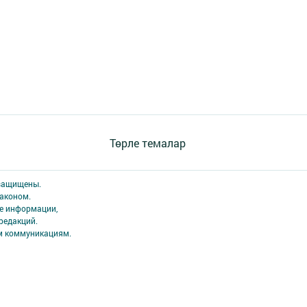
Төрле темалар
 защищены.
аконом.
ме информации,
редакций.
ым коммуникациям.