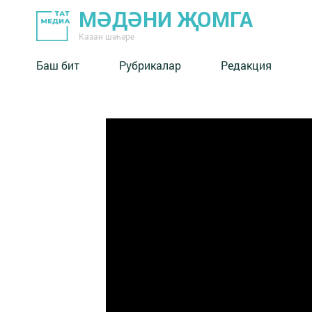
МӘДӘНИ ҖОМГА
Казан шәһәре
Баш бит
Рубрикалар
Редакция