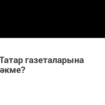
 Татар газеталарына
рәкме?