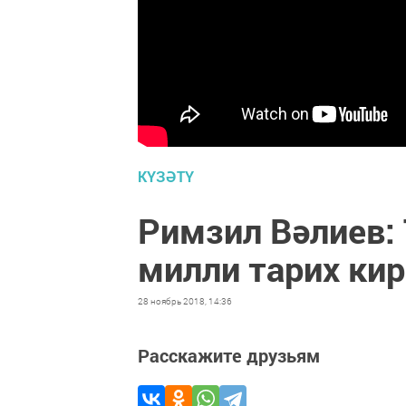
КҮЗӘТҮ
Римзил Вәлиев:
милли тарих ки
28 ноябрь 2018, 14:36
Расскажите друзьям