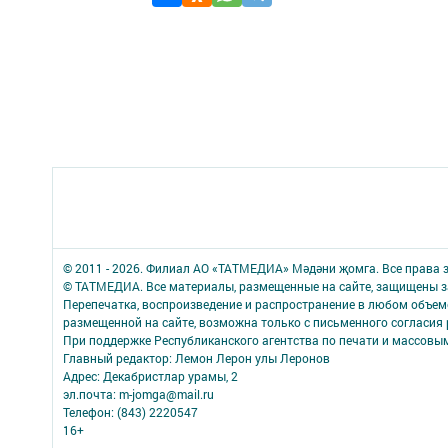
© 2011 - 2026. Филиал АО «ТАТМЕДИА» Мәдәни җомга. Все права
© ТАТМЕДИА. Все материалы, размещенные на сайте, защищены з
Перепечатка, воспроизведение и распространение в любом объе
размещенной на сайте, возможна только с письменного согласия 
При поддержке Республиканского агентства по печати и массов
Главный редактор: Лемон Лерон улы Леронов
Адрес: Декабристлар урамы, 2
эл.почта: m-jomga@mail.ru
Телефон: (843) 2220547
16+