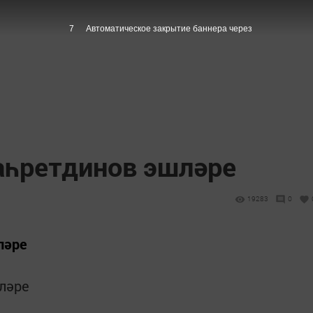
7
Автоматическое закрытие баннера через
аһретдинов эшләре
19283
0
ләре
ләре