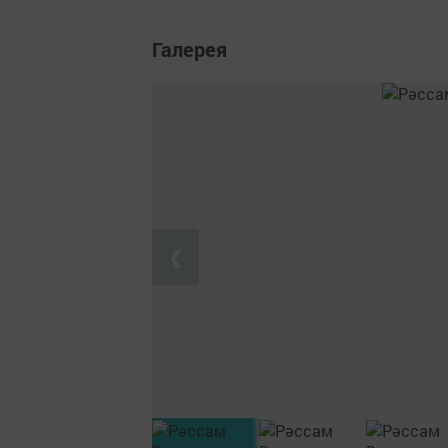
Галерея
❮