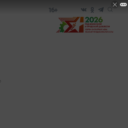
16+
0