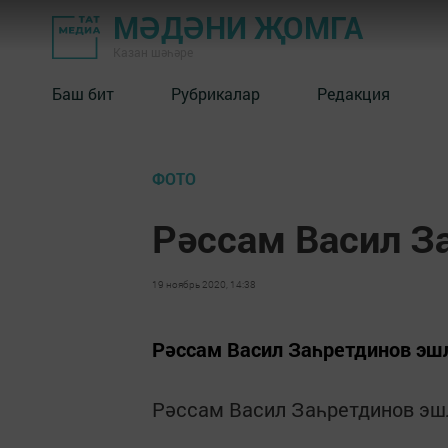
МӘДӘНИ ҖОМГА
Казан шәһәре
Баш бит
Рубрикалар
Редакция
ФОТО
Рәссам Васил З
19 ноябрь 2020, 14:38
Рәссам Васил Заһретдинов эш
Рәссам Васил Заһретдинов эш