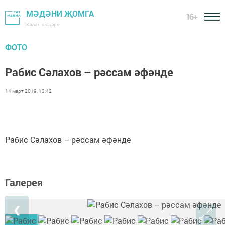
МӘДӘНИ ҖОМГА
16+
Казан шәһәре
ФОТО
Рабис Сәлахов – рәссам әфәнде
14 март 2019, 13:42
Рабис Сәлахов – рәссам әфәнде
Галерея
❮