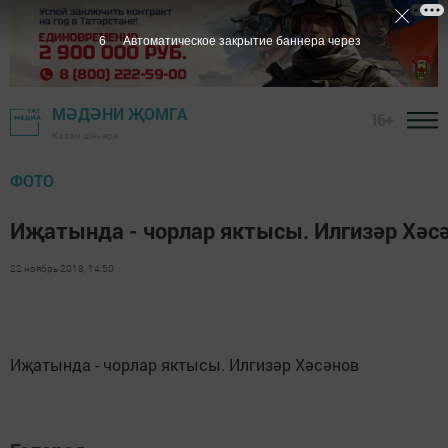
6
Автоматическое закрытие баннера через
МӘДӘНИ ҖОМГА
16+
Казан шәһәре
ФОТО
Иҗатында - чорлар яктысы. Илгизәр Хәс
22 ноябрь 2018, 14:50
Иҗатында - чорлар яктысы. Илгизәр Хәсәнов