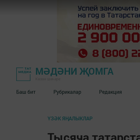
МӘДӘНИ ҖОМГА
Казан шәһәре
Баш бит
Рубрикалар
Редакция
ҮЗӘК ЯҢАЛЫКЛАР
Тысяча татарста