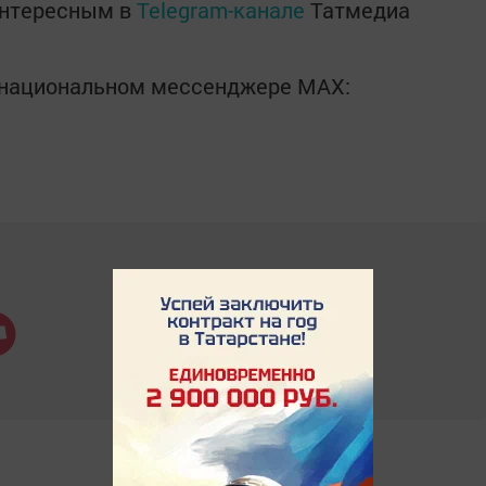
интересным в
Telegram-канале
Татмедиа
в национальном мессенджере MАХ: