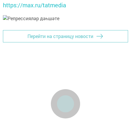
https://max.ru/tatmedia
Перейти на страницу новости