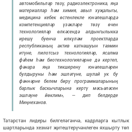
автомобильләр төзү, радиоэлектроника, яңа
материаллар һәм химия, авыл хуҗалыгы,
медицина кебек өстенлекле юнәлешләрдә
компетенцияләр үзәкләре төзү өчен
технологияләр өлкәсендә алдынгылыкка
ирешү буенча илкүләм проектларда
республиканың актив катнашуын тәэмин
итүне, пилотсыз технологияләр, ясалма
фәһем һәм биотехнологияләрне дә кертеп,
фәнара яңа тикшеренү юнәлешләрен
булдыруны һәм эшләтүне, шулай ук бу
фәннәрне белем бирү программаларының
барлык баскычларына кертү мәсьәләсен
эшләүне йөклим», — дип белдерде
Миңнеханов.
Татарстан лидеры билгеләгәнчә, кадрларга кытлык
шартларында хезмәт җитештерүчәнлеген яхшырту төп