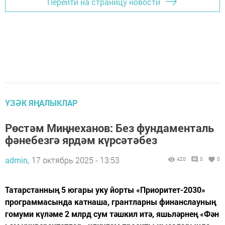
Перейти на страницу новости
ҮЗӘК ЯҢАЛЫКЛАР
Рөстәм Миңнеханов: Без фундаменталь
фәнебезгә ярдәм күрсәтәбез
admin,
17 октябрь 2025 - 13:53
420
0
0
Татарстанның 5 югары уку йорты «Приоритет-2030»
программасында катнаша, грантларны финанслауның
гомуми күләме 2 млрд сум тәшкил итә, яшьләрнең «Фән