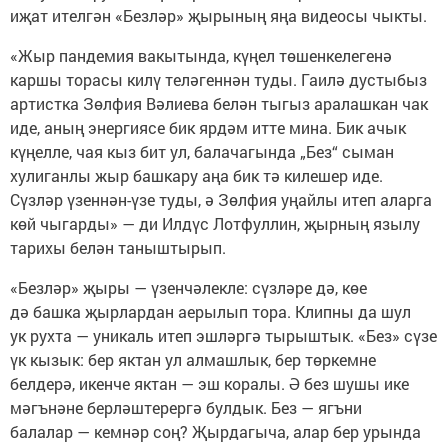
иҗат ителгән «Безләр» җырының яңа видеосы чыкты.
«Жыр пандемия вакытында, күңел төшенкелегенә
каршы торасы килү теләгеннән туды. Гаилә дустыбыз
артистка Зөлфия Вәлиева белән тыгыз аралашкан чак
иде, аның энергиясе бик ярдәм итте мина. Бик ачык
күңелле, чая кыз бит ул, балачагында „Без“ сыман
хулиганлы жыр башкару аңа бик тә килешер иде.
Сүзләр үзеннән-үзе туды, ә Зөлфия уңайлы итеп аларга
көй чыгарды» — ди Илдүс Лотфуллин, җырның язылу
тарихы белән таныштырып.
«Безләр» җыры — үзенчәлекле: сүзләре дә, көе
дә башка җырлардан аерылып тора. Клипны да шул
ук рухта — уникаль итеп эшләргә тырыштык. «Без» сүзе
үк кызык: бер яктан ул алмашлык, бер төркемне
белдерә, икенче яктан — эш коралы. Ә без шушы ике
мәгънәне берләштерергә булдык. Без — ягъни
балалар — кемнәр соң? Җырдагыча, алар бер урында