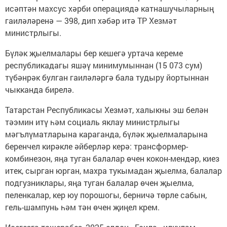
исәптән махсус хәрби операциядә катнашучыларның
гаиләләренә — 398, дип хәбәр итә ТР Хезмәт
министрлыгы.
Бүләк җыелмалары бер кешегә уртача кереме
республикадагы яшәү минимумыннан (15 073 сум)
түбәнрәк булган гаиләләргә бала тудыру йортыннан
чыкканда бирелә.
Татарстан Республикасы Хезмәт, халыкны эш белән
тәэмин итү һәм социаль яклау министрлыгы
мәгълүматларына караганда, бүләк җыелмаларына
беренчел кирәкле әйберләр керә: трансформер-
комбинезон, яңа туган балалар өчен кокон-мендәр, киез
итек, сырган юрган, махра тукымадан җыелма, балалар
подгузниклары, яңа туган балалар өчен җыелма,
пеленкалар, кер юу порошогы, берничә төрле сабын,
гель-шампунь һәм тән өчен җиңел крем.