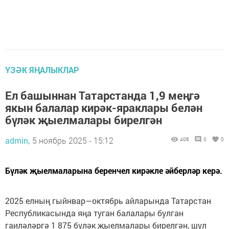
ҮЗӘК ЯҢАЛЫКЛАР
Ел башыннан Татарстанда 1,9 меңгә
якын балалар кирәк-яраклары белән
бүләк җыелмалары бирелгән
admin,
5 ноябрь 2025 - 15:12
408
0
0
Бүләк җыелмаларына беренчел кирәкле әйберләр керә.
2025 елның гыйнвар—октябрь айларында Татарстан
Республикасында яңа туган балалары булган
гаиләләргә 1 875 бүләк җыелмалары бирелгән, шул