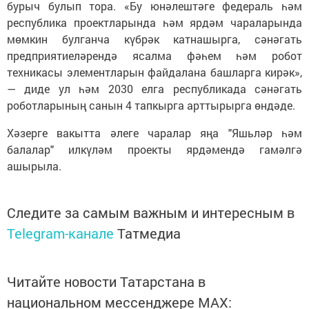
бурыч булып тора. «Бу юнәлештәге федераль һәм
республика проектларында һәм ярдәм чараларында
мөмкин булганча күбрәк катнашырга, сәнәгать
предприятиеләрендә ясалма фәһем һәм робот
техникасы элементларын файдалана башларга кирәк»,
— диде ул һәм 2030 елга республикада сәнәгать
роботларының санын 4 тапкырга арттырырга өндәде.
Хәзерге вакытта әлеге чаралар яңа "Яшьләр һәм
балалар" илкүләм проекты ярдәмендә гамәлгә
ашырыла.
Следите за самым важным и интересным в
Telegram-канале
Татмедиа
Читайте новости Татарстана в
национальном мессенджере MАХ: