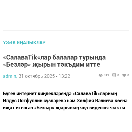
ҮЗӘК ЯҢАЛЫКЛАР
«СалаваTik«лар балалар турында
«Безләр» җырын тәкъдим итте
admin,
31 октябрь 2025 - 13:22
493
0
0
Бүген интернет киңлекләрендә «СалаваTik«ларның
Илдус Лотфуллин сүзләренә һәм Зөлфия Вәлиева көенә
иҗат ителгән «Безләр» җырының яңа видеосы чыкты.