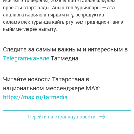
Исегезгә төшерәбез, 2025 елдан «Гаилә» илкүләм
проекты старт алды. Аның төп бурычлары — ата-
аналарга һәрьяклап ярдәм итү, репродуктив
сәламәтлек турында кайгырту һәм традицион гаилә
кыйммәтләрен ныгыту.
Следите за самым важным и интересным в
Telegram-канале
Татмедиа
Читайте новости Татарстана в
национальном мессенджере MАХ:
https://max.ru/tatmedia
Перейти на страницу новости