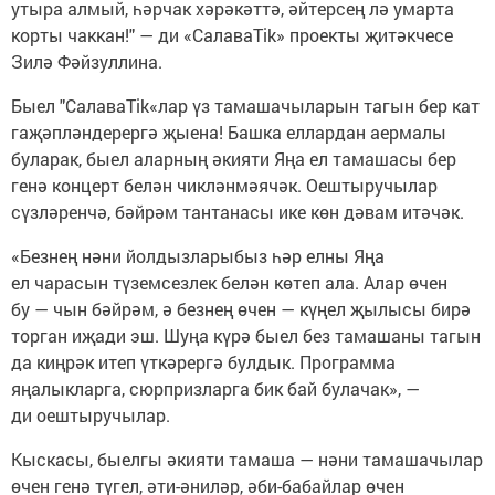
утыра алмый, һәрчак хәрәкәттә, әйтерсең лә умарта
корты чаккан!" — ди «СалаваTik» проекты җитәкчесе
Зилә Фәйзуллина.
Быел "СалаваTik«лар үз тамашачыларын тагын бер кат
гаҗәпләндерергә җыена! Башка еллардан аермалы
буларак, быел аларның әкияти Яңа ел тамашасы бер
генә концерт белән чикләнмәячәк. Оештыручылар
сүзләренчә, бәйрәм тантанасы ике көн дәвам итәчәк.
«Безнең нәни йолдызларыбыз һәр елны Яңа
ел чарасын түземсезлек белән көтеп ала. Алар өчен
бу — чын бәйрәм, ә безнең өчен — күңел җылысы бирә
торган иҗади эш. Шуңа күрә быел без тамашаны тагын
да киңрәк итеп үткәрергә булдык. Программа
яңалыкларга, сюрпризларга бик бай булачак», —
ди оештыручылар.
Кыскасы, быелгы әкияти тамаша — нәни тамашачылар
өчен генә түгел, әти-әниләр, әби-бабайлар өчен