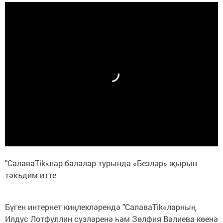
"СалаваTik«лар балалар турында «Безләр» җырын
тәкъдим итте
Бүген интернет киңлекләрендә "СалаваTik«ларның
Илдус Лотфуллин сүзләренә һәм Зөлфия Вәлиева көенә