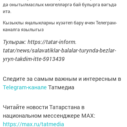
дә онытылмаслык мизгелләргә бай булырга вәгъдә
итә.
Кызыклы яңалыкларны күзәтеп бару өчен Телеграм-
каналга язылыгыз
Тулырак: https://tatar-inform.
tatar/news/salavatiklar-balalar-turynda-bezlar-
yryn-takdim-itte-5913439
Следите за самым важным и интересным в
Telegram-канале
Татмедиа
Читайте новости Татарстана в
национальном мессенджере MАХ:
https://max.ru/tatmedia