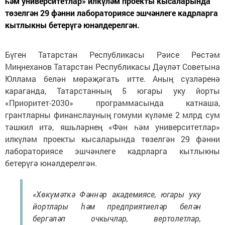
һәм университетлар» илкүләм проекты кысаларында
төзелгән 29 фәнни лабораториясе эшчәнлеге кадрларга
кытлыкны бетерүгә юнәлдерелгән.
Бүген Татарстан Республикасы Рәисе Рөстәм
Миңнеханов Татарстан Республикасы Дәүләт Советына
Юллама белән мөрәҗәгать итте. Аның сүзләренә
караганда, Татарстанның 5 югары уку йорты
«Приоритет-2030» программасында катнаша,
грантларны финанслауның гомуми күләме 2 млрд сум
тәшкил итә, яшьләрнең «Фән һәм университетлар»
илкүләм проекты кысаларында төзелгән 29 фәнни
лабораториясе эшчәнлеге кадрларга кытлыкны
бетерүгә юнәлдерелгән.
«Хөкүмәткә Фәннәр академиясе, югары уку
йортлары һәм предприятиеләр белән
бергәләп очкычлар, вертолетлар,