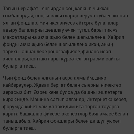
Тагын бер афәт - яңгырдан соң калкып чыккан
гөмбәләрдәй, соңгы вакытларда аеруча күбәеп киткән
ялган фондлар. Һич икеләнүсез әйтергә була: алар
авыру балаларны дәвалау өчен түгел, бары тик үз
максатларына акча җыю белән шөгыльләнә. Хәйрия
фонды акча җыю белән шөгыльләнә икән, аның
тарихы, эшчәнлек хронографиясе, финанс исәп-
хисаплары, контактлары күрсәтелгән рәсми сайты
булырга тиеш.
Чын фонд белән ялганын аера алмыйм, дияр
кайберәүләр. Җавап бер: ат белән сыерны ничектер
аерасыз бит. Әзрәк кенә булса да башны эшләтергә
кирәк инде. Машина сатып алганда, Интернетка кереп,
форумда кибет һәм ул тәкъдим итә торган тауарга
карата башкалар фикере, экспертлар бәяләмәсе белән
танышабыз. Хәйрия фондлары белән дә шул ук хәл
булырга тиеш.