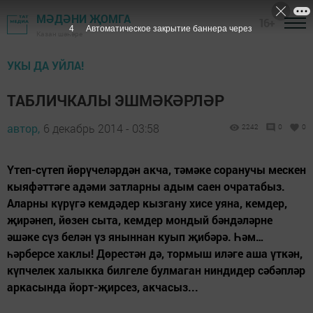
МӘДӘНИ ҖОМГА
16+
3
Автоматическое закрытие баннера через
Казан шәһәре
УКЫ ДА УЙЛА!
ТАБЛИЧКАЛЫ ЭШМӘКӘРЛӘР
автор,
6 декабрь 2014 - 03:58
2242
0
0
Үтеп-сүтеп йөрүчеләрдән акча, тәмәке соранучы мескен
кыяфәттәге адәми затларны адым саен очратабыз.
Аларны күрүгә кемдәдер кызгану хисе уяна, кемдер,
җирәнеп, йөзен сыта, кемдер мондый бәндәләрне
әшәке сүз белән үз яныннан куып җибәрә. Һәм…
һәрберсе хаклы! Дөрестән дә, тормыш иләге аша үткән,
күпчелек халыкка билгеле булмаган ниндидер сәбәпләр
аркасында йорт-җирсез, акчасыз...