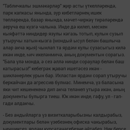
"Табличкалы эшмәкәрләр" җир асты үткелләрендә,
парк капкасы янында, зур кибетләрнең ишек
төпләрендә, базар янында, мәчет-чиркәү тирәләрендә
аеруча еш күзгә чалына. Инде дә килеп, мескен
кыяфәттә ниндидер язулы кәгазь тотып, кулын сузып
утыручы хатын-кызга (мондый ысул белән башлыча
алар акча җыя) чынлап та ярдәм кулы сузасыгыз килә
икән инде, һич икеләнмичә, аның документын сорагыз.
"Бала үлә монда, ә сез әллә нинди сораулар белән баш
катырасыз!" кебегрәк җавап ишетәсез икән -
шикләнерлек урын бар. Ихластан ярдәм сорап утыручы
беркайчан да агрессив булмас. Минемчә, үз баласына
яки чит кешенекенә дип акча теләнеп утыра икән, аның
документы булырга тиеш. Юк икән инде, гафу, ул - гап-
гади алдакчы.
- Без андыйларга үз визиткаларыбызны калдырабыз,
документлары белән үзебезнең офиска чакырабыз,
һичшиксез, ярдәм күрсәтәчәгебезне әйтәбез. Ник берсе