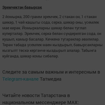
Эремчектән бавырсак
2 йомырка, 200 грамм эремчек, 2 стакан он, 1 стакан
шикәр, 1 чәй кашыгы сода, серкә, шикәр оны, үсемлек
мае кирәк. Йомыркаларны шикәр белән туглап
күпертәләр. Эремчек, серкә белән сүндерелгән сода, он
кушып, камыр басалар. Кечкенә түгәрәкләр әвәлиләр.
Тирән табада үсемлек маен кыздырып, бавырсакларны
кызгылт төскә кергәнче кыздырып алалар. Табынга
куйганда, шикәр комы сибәләр.
Следите за самым важным и интересным в
Telegram-канале
Татмедиа
Читайте новости Татарстана в
национальном мессенджере MАХ: