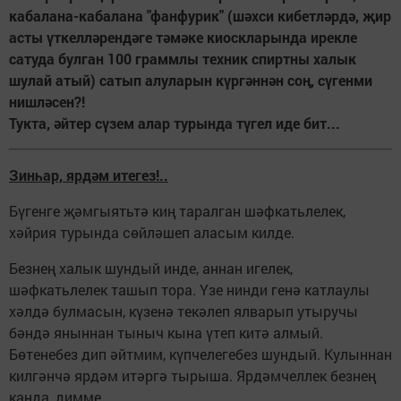
кабалана-кабалана "фанфурик" (шәхси кибетләрдә, җир
асты үткелләрендәге тәмәке киоскларында ирекле
сатуда булган 100 граммлы техник спиртны халык
шулай атый) сатып алуларын күргәннән соң, сүгенми
нишләсен?!
Тукта, әйтер сүзем алар турында түгел иде бит...
Зинһар, ярдәм итегез!..
Бүгенге җәмгыятьтә киң таралган шәфкатьлелек,
хәйрия турында сөйләшеп аласым килде.
Безнең халык шундый инде, аннан игелек,
шәфкатьлелек ташып тора. Үзе нинди генә катлаулы
хәлдә булмасын, күзенә текәлеп ялварып утыручы
бәндә яныннан тыныч кына үтеп китә алмый.
Бөтенебез дип әйтмим, күпчелегебез шундый. Кулыннан
килгәнчә ярдәм итәргә тырыша. Ярдәмчеллек безнең
канда, димме...