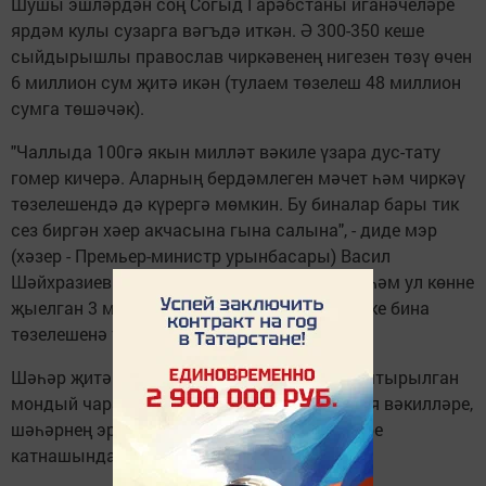
Шушы эшләрдән соң Согыд Гарәбстаны иганәчеләре
ярдәм кулы сузарга вәгъдә иткән. Ә 300-350 кеше
сыйдырышлы православ чиркәвенең нигезен төзү өчен
6 миллион сум җитә икән (тулаем төзелеш 48 миллион
сумга төшәчәк).
"Чаллыда 100гә якын милләт вәкиле үзара дус-тату
гомер кичерә. Аларның бердәмлеген мәчет һәм чиркәү
төзелешендә дә күрергә мөмкин. Бу биналар бары тик
сез биргән хәер акчасына гына салына", - диде мэр
(хәзер - Премьер-министр урынбасары) Васил
Шәйхразиев чираттагы хәйрия чарасында һәм ул көнне
җыелган 3 миллион 432 мең сум акчаның ике бина
төзелешенә тигезләп бүленәчәген әйтте.
Шәһәр җитәкчелеге башлангычы белән оештырылган
мондый чаралар һәрвакыт төрле конфессия вәкилләре,
шәһәрнең эре предприятиеләре җитәкчеләре
катнашында үтә.