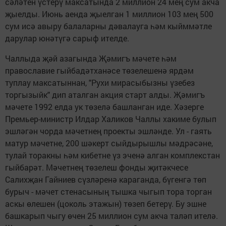
сәләтен үстерү максатында 2 миллион 24 мең сум акча
җыелды. Июнь аенда җыелган 1 миллион 103 мең 500
сум исә авыру балаларны дәвалауга һәм кыйммәтле
дарулар юнәтүгә сарыф ителде.
Чаллыда җәй азагында Җәмигъ мәчете һәм
православие гыйбадәтханәсе төзелешенә ярдәм
туплау максатыннан, "Рухи мирасыбызны үзебез
торгызыйк" дип аталган акция старт алды. Җәмигъ
мәчете 1992 елда ук төзелә башланган иде. Хәзерге
Премьер-министр Илдар Халиков Чаллы хакиме булып
эшләгән чорда мәчетнең проекты эшләнде. Ул - гаять
матур мәчетне, 200 шәкерт сыйдырышлы мәдрәсәне,
тулай торакны һәм кибетне үз эченә алган комплекстан
гыйбарәт. Мәчетнең төзелеш фонды җитәкчесе
Салихҗан Гайниев сүзләренә караганда, бүгенгә төп
бурыч - мәчет стенасының тышка чыгып тора торган
аскы өлешен (цоколь этажын) төзеп бетерү. Бу эшне
башкарып чыгу өчен 25 миллион сум акча таләп ителә.