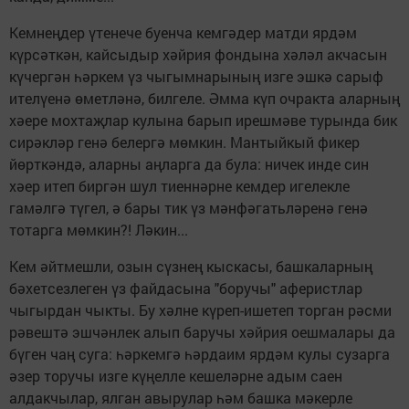
Кемнеңдер үтенече буенча кемгәдер матди ярдәм
күрсәткән, кайсыдыр хәйрия фондына хәләл акчасын
күчергән һәркем үз чыгымнарының изге эшкә сарыф
ителүенә өметләнә, билгеле. Әмма күп очракта аларның
хәере мохтаҗлар кулына барып ирешмәве турында бик
сирәкләр генә белергә мөмкин. Мантыйкый фикер
йөрткәндә, аларны аңларга да була: ничек инде син
хәер итеп биргән шул тиеннәрне кемдер игелекле
гамәлгә түгел, ә бары тик үз мәнфәгатьләренә генә
тотарга мөмкин?! Ләкин...
Кем әйтмешли, озын сүзнең кыскасы, башкаларның
бәхетсезлеген үз файдасына "боручы" аферистлар
чыгырдан чыкты. Бу хәлне күреп-ишетеп торган рәсми
рәвештә эшчәнлек алып баручы хәйрия оешмалары да
бүген чаң суга: һәркемгә һәрдаим ярдәм кулы сузарга
әзер торучы изге күңелле кешеләрне адым саен
алдакчылар, ялган авырулар һәм башка мәкерле