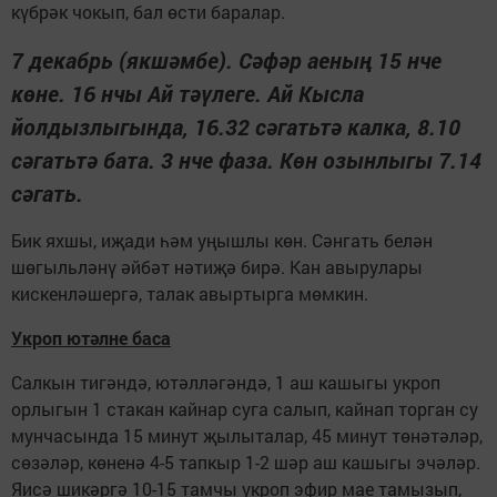
күбрәк чокып, бал өсти баралар.
7 декабрь (якшәмбе). Сәфәр аеның 15 нче
көне. 16 нчы Ай тәүлеге. Ай Кысла
йолдызлыгында, 16.32 сәгатьтә калка, 8.10
сәгатьтә бата. 3 нче фаза. Көн озынлыгы 7.14
сәгать.
Бик яхшы, иҗади һәм уңышлы көн. Сәнгать белән
шөгыльләнү әйбәт нәтиҗә бирә. Кан авырулары
кискенләшергә, талак авыртырга мөмкин.
Укроп ютәлне баса
Салкын тигәндә, ютәлләгәндә, 1 аш кашыгы укроп
орлыгын 1 стакан кайнар суга салып, кайнап торган су
мунчасында 15 минут җылыталар, 45 минут төнәтәләр,
сөзәләр, көненә 4-5 тапкыр 1-2 шәр аш кашыгы эчәләр.
Яисә шикәргә 10-15 тамчы укроп эфир мае тамызып,