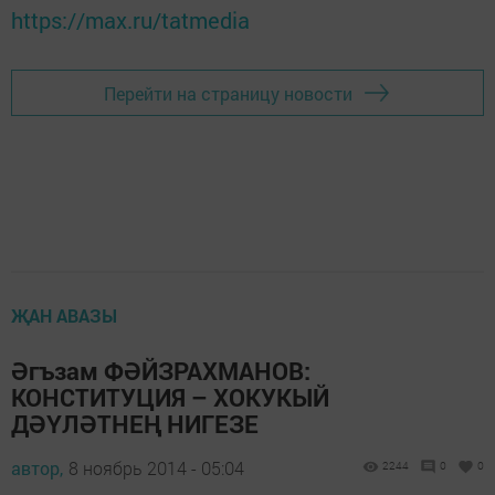
https://max.ru/tatmedia
Перейти на страницу новости
ҖАН АВАЗЫ
Әгъзам ФӘЙЗРАХМАНОВ:
КОНСТИТУЦИЯ – ХОКУКЫЙ
ДӘҮЛӘТНЕҢ НИГЕЗЕ
автор,
8 ноябрь 2014 - 05:04
2244
0
0