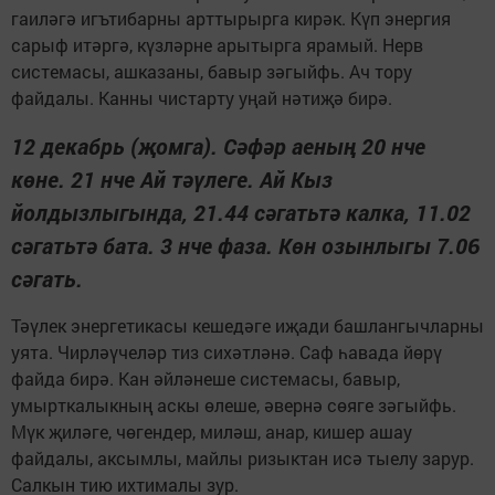
гаиләгә игътибарны арттырырга кирәк. Күп энергия
сарыф итәргә, күзләрне арытырга ярамый. Нерв
системасы, ашказаны, бавыр зәгыйфь. Ач тору
файдалы. Канны чистарту уңай нәтиҗә бирә.
12 декабрь (җомга). Сәфәр аеның 20 нче
көне. 21 нче Ай тәүлеге. Ай Кыз
йолдызлыгында, 21.44 сәгатьтә калка, 11.02
сәгатьтә бата. 3 нче фаза. Көн озынлыгы 7.06
сәгать.
Тәүлек энергетикасы кешедәге иҗади башлангычларны
уята. Чирләүчеләр тиз сихәтләнә. Саф һавада йөрү
файда бирә. Кан әйләнеше системасы, бавыр,
умырткалыкның аскы өлеше, әвернә сөяге зәгыйфь.
Мүк җиләге, чөгендер, миләш, анар, кишер ашау
файдалы, аксымлы, майлы ризыктан исә тыелу зарур.
Салкын тию ихтималы зур.