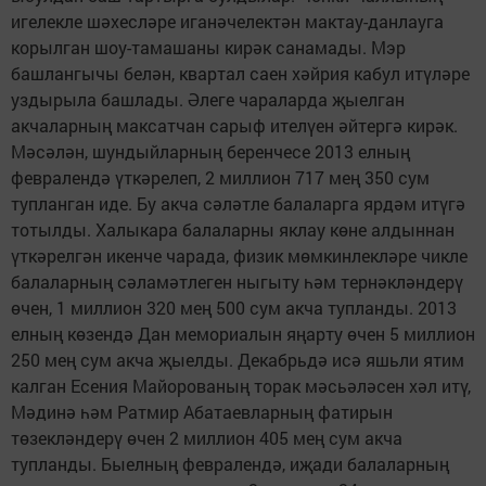
игелекле шәхесләре иганәчелектән мактау-данлауга
корылган шоу-тамашаны кирәк санамады. Мэр
башлангычы белән, квартал саен хәйрия кабул итүләре
уздырыла башлады. Әлеге чараларда җыелган
акчаларның максатчан сарыф ителүен әйтергә кирәк.
Мәсәлән, шундыйларның беренчесе 2013 елның
февралендә үткәрелеп, 2 миллион 717 мең 350 сум
тупланган иде. Бу акча сәләтле балаларга ярдәм итүгә
тотылды. Халыкара балаларны яклау көне алдыннан
үткәрелгән икенче чарада, физик мөмкинлекләре чикле
балаларның сәламәтлеген ныгыту һәм тернәкләндерү
өчен, 1 миллион 320 мең 500 сум акча тупланды. 2013
елның көзендә Дан мемориалын яңарту өчен 5 миллион
250 мең сум акча җыелды. Декабрьдә исә яшьли ятим
калган Есения Майорованың торак мәсьәләсен хәл итү,
Мәдинә һәм Ратмир Абатаевларның фатирын
төзекләндерү өчен 2 миллион 405 мең сум акча
тупланды. Быелның февралендә, иҗади балаларның