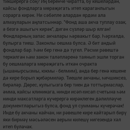
тикшерергә соң? Иң беренче чиратта, бу кешеләрдән,
кайсы фондларга мөрәҗәгать итеп караганлыгын
сорарга кирәк. Ни сәбәпле алардан ярдәм ала
алмауларын аңлатсыннар. "Фонд аша акча туплау озак,
ә безгә ашыгыч кирәк", дигән сүзләр шыр ялган!
Фондларның запас акчалары һәрвакыт бар. Һәрхәлдә,
булырга тиеш. Законлы оешма булса. Ә бит андый
фондлар бар. Һәм бер генә дә түгел. Рәсми рәвештә
теркәлгән һәм закон таләпләренә таянып эшли торган
бу оешмаларга мөрәҗәгать иткән очракта
(ышанырсызмы, юкмы - белмим), анда бер генә кешене
дә кире борып җибәрмиләр. Тиешле акчаны, һичшиксез,
бирәләр. Дөрес, кулыгызга бер тиен дә тоттырмаслар,
әмма, кайсы клиникага, нинди исәп-хисап счетына һәм
нинди максатларга күчерергә кирәклеген дәлилләүче
документларыгыз булса, фонд ул сумманы күчерәчәк!
Инде бу акчаны кайчан, ни рәвешле кире кайтарып бирү
яки бирмәү мәсьәләсен аерым килешү нигезендә хәл
итеп булачак.