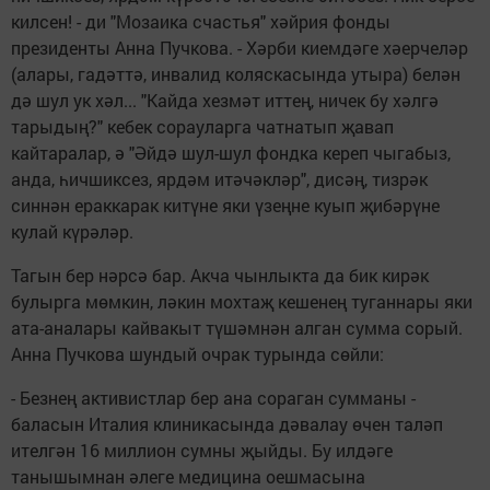
килсен! - ди "Мозаика счастья" хәйрия фонды
президенты Анна Пучкова. - Хәрби киемдәге хәерчеләр
(алары, гадәттә, инвалид коляскасында утыра) белән
дә шул ук хәл... "Кайда хезмәт иттең, ничек бу хәлгә
тарыдың?" кебек сорауларга чатнатып җавап
кайтаралар, ә "Әйдә шул-шул фондка кереп чыгабыз,
анда, һичшиксез, ярдәм итәчәкләр", дисәң, тизрәк
синнән ераккарак китүне яки үзеңне куып җибәрүне
кулай күрәләр.
Тагын бер нәрсә бар. Акча чынлыкта да бик кирәк
булырга мөмкин, ләкин мохтаҗ кешенең туганнары яки
ата-аналары кайвакыт түшәмнән алган сумма сорый.
Анна Пучкова шундый очрак турында сөйли:
- Безнең активистлар бер ана сораган сумманы -
баласын Италия клиникасында дәвалау өчен таләп
ителгән 16 миллион сумны җыйды. Бу илдәге
танышымнан әлеге медицина оешмасына