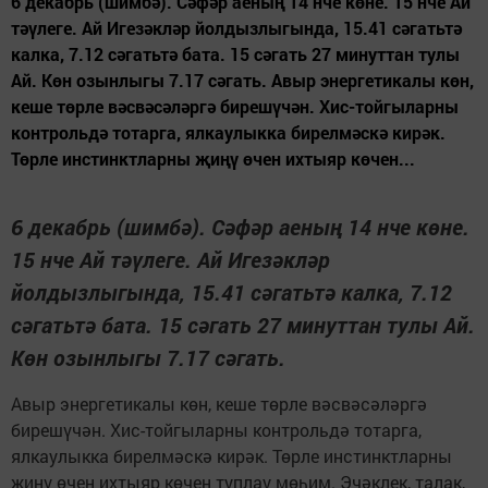
6 декабрь (шимбә). Сәфәр аеның 14 нче көне. 15 нче Ай
тәүлеге. Ай Игезәкләр йолдызлыгында, 15.41 сәгатьтә
калка, 7.12 сәгатьтә бата. 15 сәгать 27 минуттан тулы
Ай. Көн озынлыгы 7.17 сәгать. Авыр энергетикалы көн,
кеше төрле вәсвәсәләргә бирешүчән. Хис-тойгыларны
контрольдә тотарга, ялкаулыкка бирелмәскә кирәк.
Төрле инстинктларны җиңү өчен ихтыяр көчен...
6 декабрь (шимбә). Сәфәр аеның 14 нче көне.
15 нче Ай тәүлеге. Ай Игезәкләр
йолдызлыгында, 15.41 сәгатьтә калка, 7.12
сәгатьтә бата. 15 сәгать 27 минуттан тулы Ай.
Көн озынлыгы 7.17 сәгать.
Авыр энергетикалы көн, кеше төрле вәсвәсәләргә
бирешүчән. Хис-тойгыларны контрольдә тотарга,
ялкаулыкка бирелмәскә кирәк. Төрле инстинктларны
җиңү өчен ихтыяр көчен туплау мөһим. Эчәклек, талак,