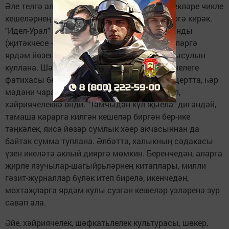
Әле телгә алынган акциягә физик мөмкинлекләре чикле
кешеләрнең дә актив кушылып китүен әйтергә кирәк.
"Идел-Урал" инвалид-спортчылар хәйрия фонды
(җитәкчесе - Рәкит Әбделманов) бу төзелешләргә
ярдәм йөзеннән хәер туплауның тагын бер ысулын
куллана. Шәһәр, мәдәният учаклары җитәкчелеге
фатихасы белән, калада үтә торган һәр концертта, һәр
мәдәни чарада халык алдында чыгыш ясап,
хәйриячелеккә өнди. "Тамчыдан күл җыела" дигәндәй,
тамаша карарга килгән кешеләр биргән бер-ике
тәңкәлек, яисә йөзәр сумлык хәер акчасыннан да
байтак сумма туплана. Әлбәттә, халыкның сәдакасы
үзен икеләтә аклый дияргә мөмкин. Беренчедән, аларга
җирле язучылар-шагыйрьләрнең китаплары, милли
гәзит-журналлар бүләк итеп бирелә, икенчедән,
мохтаҗларга ярдәм кулы сузган кешеләр үзләренә зур
савап ала.
Әйе, хәйриячелек, шәфкатьлелек культурасы, шөкер,