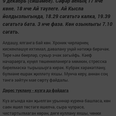
9 декабрь (сишәмбе). Сәфәр аеның 17 нче
көне. 18 нче Ай тәүлеге. Ай Кысла
йолдызлыгында, 18.29 сәгатьтә калка, 19.39
сәгатьтә бата. 3 нче фаза. Көн озынлыгы 7.10
сәгать.
Алдашу, ялганга бай көн. Хроник чирләрнең
кискенләшүе ихтимал, дәвалану уңай нәтиҗә бирәчәк.
Тире һәм бөерләр, сукыр эчәк зәгыйфь. Кәеф
начараерга, күңел төшенкеләнергә мөмкин, стресска
бирелмәскә тырышырга кирәк. Күбрәк хәрәкәтләнү,
бүлмәне ешрак җилләтү яхшы. Мунча керү, аннан соң
тәнгә зәйтүн мае сөртү файдалы.
Дөрес туклану - күзгә дә файдага
Күз агында кан җыелган урыннар күренә башласа, көн
саен яшел төстәге яшелчә, сыра чүпрәсе,
чистартылмаган көрән, дөге куллану яхшы, чөнки