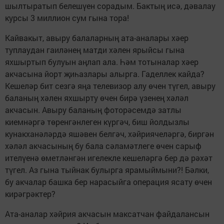
шылтыратып белешүен сорадым. Бактың исә, дәвалау
курсы 3 миллион сум гына тора!
Кайвакыт, авыру балаларның ата-аналары хәер
туплаудан гаиләнең матди хәлен ярыйсы гына
яхшыртып булуын аңлап ала. Һәм тотыналар хәер
акчасына йорт җиһазлары алырга. Гаделлек кайда?
Кешеләр бит сезгә яңа телевизор алу өчен түгел, авыру
баланың хәлен яхшырту өчен бирә үзенең хәләл
акчасын. Авыру баланың фоторәсемдә затлы
киемнәргә төренгәнлеген күргәч, биш йолдызлы
кунакханәләрдә яшәвен белгәч, хәйриячеләргә, биргән
хәләл акчасының бу бала сәламәтлеге өчен сарыф
ителүенә өметләнгән игелекле кешеләргә бер дә рәхәт
түгел. Аз гына тыйнак булырга ярамыймыни?! Бәлки,
бу акчалар башка бер нарасыйга операция ясату өчен
кирәгрәктер?
Ата-аналар хәйрия акчасын максатчан файдалансын