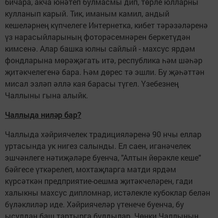
бичара, акча юнәтеп булмасмы дип, төрле юлларны
кулланып карый. Тик, иманым камил, андый
кешеләрнең күпчелеге Интернетка, кибет тәрәзәләренә
үз нарасыйларының фоторәсемнәрен беркетүдән
кимсенә. Алар башка юлны сайлый - махсус ярдәм
фондларына мөрәҗәгать итә, республика һәм шәһәр
җитәкчелегенә бара. Һәм дөрес тә эшли. Бу җәһәттән
мисал эзләп әллә кая барасы түгел. Үзебезнең
Чаллыны гына алыйк.
Чаллыда ниләр бар?
Чаллыда хәйриячелек традицияләренә 90 нчы еллар
уртасында ук нигез салынды. Ел саен, иганәчелек
эшчәнлеге нәтиҗәләре буенча, "Алтын йөрәкле кеше"
бәйгесе үткәрелеп, мохтаҗларга матди ярдәм
күрсәткән предприятие-оешма җитәкчеләрен, гади
халыкны махсус дипломнар, истәлекле кубоклар белән
бүләклиләр иде. Хәйриячеләр үтенече буенча, бу
ысулдан баш тартырга булдылар. Чөнки Чаллының