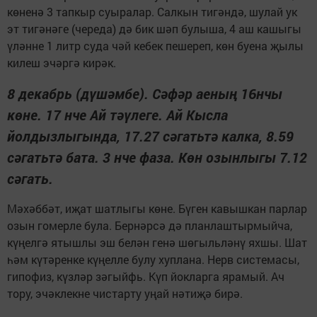
көненә 3 тапкыр суыралар. Салкын тигәндә, шулай ук
эт тигәнәге (череда) дә бик шәп булыша, 4 аш кашыгы
үләнне 1 литр суда чәй кебек пешереп, көн буена җылы
килеш эчәргә кирәк.
8 декабрь (дүшәмбе). Сәфәр аеның 16нчы
көне. 17 нче Ай тәүлеге. Ай Кысла
йолдызлыгында, 17.27 сәгатьтә калка, 8.59
сәгатьтә бата. 3 нче фаза. Көн озынлыгы 7.12
сәгать.
Мәхәббәт, иҗат шатлыгы көне. Бүген кавышкан парлар
озын гомерле була. Бернәрсә дә планлаштырмыйча,
күңелгә ятышлы эш белән генә шөгыльләнү яхшы. Шат
һәм күтәренке күңелле булу хуплана. Нерв системасы,
гипофиз, күзләр зәгыйфь. Күп йокларга ярамый. Ач
тору, эчәклекне чистарту уңай нәтиҗә бирә.