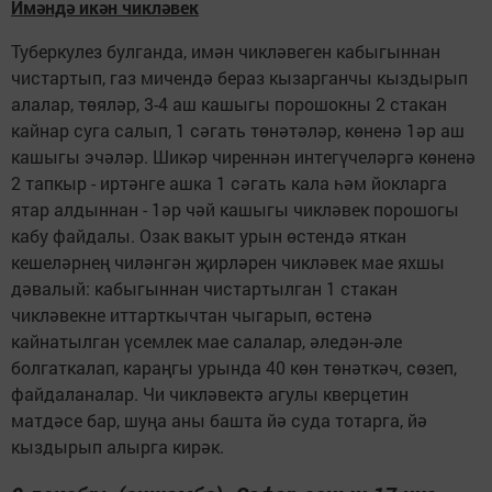
Имәндә икән чикләвек
Туберкулез булганда, имән чикләвеген кабыгыннан
чистартып, газ мичендә бераз кызарганчы кыздырып
алалар, төяләр, 3-4 аш кашыгы порошокны 2 стакан
кайнар суга салып, 1 сәгать төнәтәләр, көненә 1әр аш
кашыгы эчәләр. Шикәр чиреннән интегүчеләргә көненә
2 тапкыр - иртәнге ашка 1 сәгать кала һәм йокларга
ятар алдыннан - 1әр чәй кашыгы чикләвек порошогы
кабу файдалы. Озак вакыт урын өстендә яткан
кешеләрнең чиләнгән җирләрен чикләвек мае яхшы
дәвалый: кабыгыннан чистартылган 1 стакан
чикләвекне иттарткычтан чыгарып, өстенә
кайнатылган үсемлек мае салалар, әледән-әле
болгаткалап, караңгы урында 40 көн төнәткәч, сөзеп,
файдаланалар. Чи чикләвектә агулы кверцетин
матдәсе бар, шуңа аны башта йә суда тотарга, йә
кыздырып алырга кирәк.