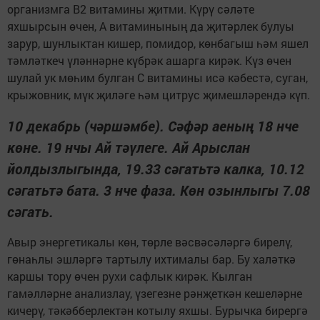
организмга В2 витамины җитми. Күрү сәләте
яхшырсын өчен, А витаминының да җитәрлек булуы
зарур, шунлыктан кишер, помидор, көнбагыш һәм яшел
тәмләткеч үләннәрне күбрәк ашарга кирәк. Күз өчен
шулай ук мөһим булган С витамины исә кәбестә, суган,
крыжовник, мүк җиләге һәм цитрус җимешләрендә күп.
10 декабрь (чәршәмбе). Сәфәр аеның 18 нче
көне. 19 нчы Ай тәүлеге. Ай Арыслан
йолдызлыгында, 19.33 сәгатьтә калка, 10.12
сәгатьтә бата. 3 нче фаза. Көн озынлыгы 7.08
сәгать.
Авыр энергетикалы көн, төрле вәсвәсәләргә бирелү,
гөнаһлы эшләргә тартылу ихтималы бар. Бу халәткә
каршы тору өчен рухи сафлык кирәк. Кылган
гамәлләрне анализлау, үзегезне рәнҗеткән кешеләрне
кичерү, тәкәбберлектән котылу яхшы. Бурычка бирергә