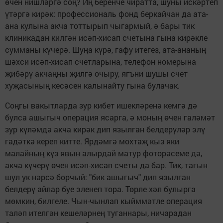
өчен нишләргә соң? Иң беренче чиратта, шуны искәртеп
үтәргә кирәк: профессиональ фонд беркайчан да ата-
ана кулына акча тоттырып чыгармый, ә бары тик
клиникадан килгән исәп-хисап счетына гына кирәкле
сумманы күчерә. Шуңа күрә, гафу итегез, ата-ананың
шәхси исәп-хисап счетларына, телефон номерына
җибәрү акчаңны җилгә очыру, ягъни шушы счет
хуҗасының кесәсен калынайту гына булачак.
Соңгы вакытларда зур кибет ишекләренә кемгә дә
булса ашыгыч операция ясарга, ә моның өчен галәмәт
зур күләмдә акча кирәк дип язылган белдерүләр элү
гадәткә кереп китте. Ярдәмгә мохтаҗ кыз яки
малайның күз явын алырдай матур фоторәсеме дә,
акча күчерү өчен исәп-хисап счеты да бар. Тик, тагын
шул ук нәрсә борчый: "бик ашыгыч" дип язылган
белдерү айлар буе эленеп тора. Төрле хәл булырга
мөмкин, билгеле. Чын-чынлап кыйммәтле операция
таләп ителгән кешеләрнең туганнары, ничарадан