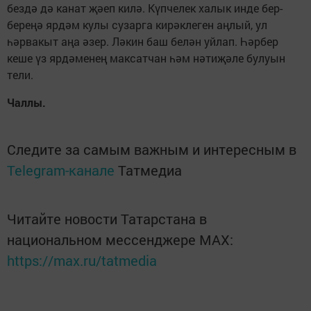
бездә дә канат җәеп килә. Күпчелек халык инде бер-
береңә ярдәм кулы сузарга кирәклеген аңлый, ул
һәрвакыт аңа әзер. Ләкин баш белән уйлап. Һәрбер
кеше үз ярдәменең максатчан һәм нәтиҗәле булуын
тели.
Чаллы.
Следите за самым важным и интересным в
Telegram-канале
Татмедиа
Читайте новости Татарстана в
национальном мессенджере MАХ:
https://max.ru/tatmedia