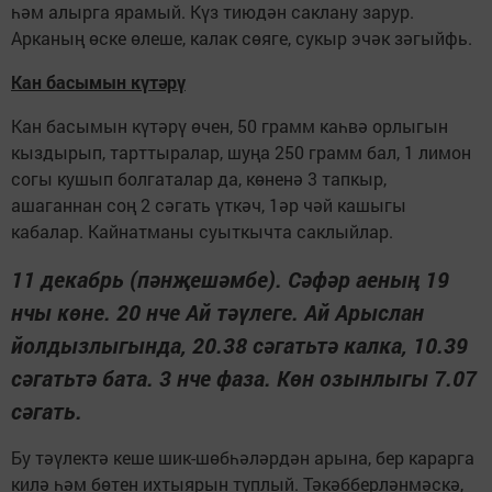
һәм алырга ярамый. Күз тиюдән саклану зарур.
Арканың өске өлеше, калак сөяге, сукыр эчәк зәгыйфь.
Кан басымын күтәрү
Кан басымын күтәрү өчен, 50 грамм каһвә орлыгын
кыздырып, тарттыралар, шуңа 250 грамм бал, 1 лимон
согы кушып болгаталар да, көненә 3 тапкыр,
ашаганнан соң 2 сәгать үткәч, 1әр чәй кашыгы
кабалар. Кайнатманы суыткычта саклыйлар.
11 декабрь (пәнҗешәмбе). Сәфәр аеның 19
нчы көне. 20 нче Ай тәүлеге. Ай Арыслан
йолдызлыгында, 20.38 сәгатьтә калка, 10.39
сәгатьтә бата. 3 нче фаза. Көн озынлыгы 7.07
сәгать.
Бу тәүлектә кеше шик-шөбһәләрдән арына, бер карарга
килә һәм бөтен ихтыярын туплый. Тәкәбберләнмәскә,