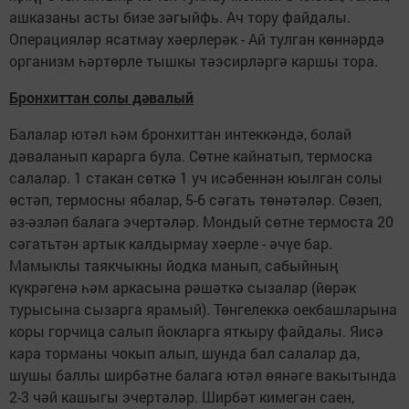
ашказаны асты бизе зәгыйфь. Ач тору файдалы.
Операцияләр ясатмау хәерлерәк - Ай тулган көннәрдә
организм һәртөрле тышкы тәэсирләргә каршы тора.
Бронхиттан солы дәвалый
Балалар ютәл һәм бронхиттан интеккәндә, болай
дәваланып карарга була. Сөтне кайнатып, термоска
салалар. 1 стакан сөткә 1 уч исәбеннән юылган солы
өстәп, термосны ябалар, 5-6 сәгать төнәтәләр. Сөзеп,
әз-әзләп балага эчертәләр. Мондый сөтне термоста 20
сәгатьтән артык калдырмау хәерле - әчүе бар.
Мамыклы таякчыкны йодка манып, сабыйның
күкрәгенә һәм аркасына рәшәткә сызалар (йөрәк
турысына сызарга ярамый). Төнгелеккә оекбашларына
коры горчица салып йокларга яткыру файдалы. Яисә
кара торманы чокып алып, шунда бал салалар да,
шушы баллы ширбәтне балага ютәл өянәге вакытында
2-3 чәй кашыгы эчертәләр. Ширбәт кимегән саен,