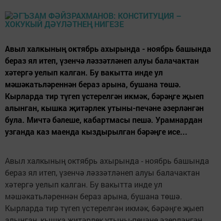
Авыл халкының октябрь ахырында - ноябрь башында
бераз ял итеп, үзенчә ләззәтләнеп алуы балачактан
хәтергә уелып калган. Бу вакытта инде ул
мәшәкатьләреннән бераз арына, бушана төшә.
Кырларда тир түгеп үстерелгән икмәк, бәрәңге җыеп
алынган, кышка җитәрлек утыны-печәне әзерләнгән
була. Мичтә бәлеше, кабартмасы пешә. Урамнардан
узганда каз маенда кыздырылган бәрәңге исе...
Авыл халкының октябрь ахырында - ноябрь башында
бераз ял итеп, үзенчә ләззәтләнеп алуы балачактан
хәтергә уелып калган. Бу вакытта инде ул
мәшәкатьләреннән бераз арына, бушана төшә.
Кырларда тир түгеп үстерелгән икмәк, бәрәңге җыеп
алынган, кышка җитәрлек утыны-печәне әзерләнгән