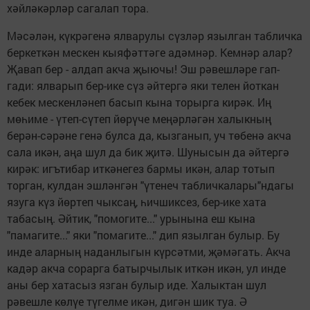
хәйләкәрләр сагалап тора.
Мәсәлән, күкрәгенә ялварулы сүзләр язылган табличка
беркеткән мескен кыяфәттәге адәмнәр. Кемнәр алар?
Җавап бер - алдап акча җыючы! Эш рәвешләре гап-
гади: ялварып бер-ике сүз әйтергә яки телен йоткан
кебек мескенләнеп басып кына торырга кирәк. Иң
мөһиме - үтеп-сүтеп йөрүче меңәрләгән халыкның
берән-сәрәне генә булса да, кызганып, уч төбенә акча
сала икән, аңа шул да бик җитә. Шунысын да әйтергә
кирәк: игътибар иткәнегез бармы икән, алар тотып
торган, кулдан эшләнгән "үтенеч табличкалары"ндагы
язуга күз йөртеп чыксаң, һичшиксез, бер-ике хата
табасың. Әйтик, "помогите..." урынына еш кына
"памагите..." яки "помагите..." дип язылган булыр. Бу
инде аларның наданлыгын күрсәтми, җәмәгать. Акча
кадәр акча сорарга батырчылык иткән икән, ул инде
аны бер хатасыз язган булыр иде. Халыктан шул
рәвешле көлүе түгелме икән, дигән шик туа. Ә