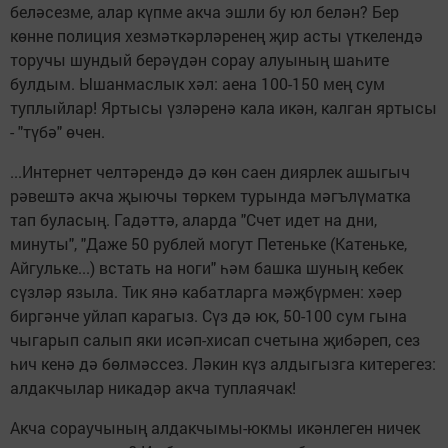
беләсезме, алар күпме акча эшли бу юл белән? Бер
көнне полиция хезмәткәрләренең җир асты үткелендә
торучы шундый берәүдән сорау алуының шаһите
булдым. Ышанмаслык хәл: аена 100-150 мең сум
туплыйлар! Яртысы үзләренә кала икән, калган яртысы
- "түбә" өчен.
...Интернет челтәрендә дә көн саен диярлек ашыгыч
рәвештә акча җыючы төркем турында мәгълүматка
тап буласың. Гадәттә, аларда "Счет идет на дни,
минуты", "Даже 50 рублей могут Петеньке (Катеньке,
Айгульке...) встать на ноги" һәм башка шуның кебек
сүзләр языла. Тик янә кабатларга мәҗбүрмен: хәер
биргәнче уйлап карагыз. Сүз дә юк, 50-100 сум гына
чыгарып салып яки исәп-хисап счетына җибәреп, сез
һич кенә дә бөлмәссез. Ләкин күз алдыгызга китерегез:
алдакчылар никадәр акча туплаячак!
Акча сораучының алдакчымы-юкмы икәнлеген ничек